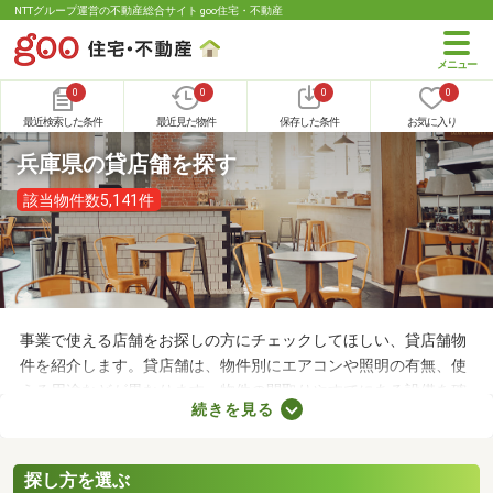
NTTグループ運営の不動産総合サイト goo住宅・不動産
0
0
0
0
最近検索した条件
最近見た物件
保存した条件
お気に入り
兵庫県の貸店舗を探す
該当物件数5,141件
事業で使える店舗をお探しの方にチェックしてほしい、貸店舗物
件を紹介します。貸店舗は、物件別にエアコンや照明の有無、使
える用途などが異なります。物件の間取りやすでにある設備を確
続きを見る
認したうえで、内見を申し込むことがおすすめです。店舗の家賃
は間取りや立地によって異なるので、物件別の特徴を見ておきま
しょう。
探し方を選ぶ