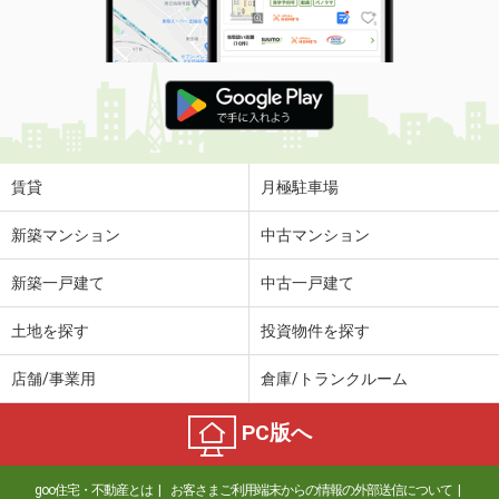
使用面積
98.34m²
兵庫県芦屋市親王塚町
価 格
43.78万円
住 所
兵庫県芦屋市親王塚町
物件種別
貸店舗（建物一部）
使用面積
72.91m²
賃貸
月極駐車場
兵庫県芦屋市上宮川町
新築マンション
中古マンション
価 格
16.50万円
新築一戸建て
中古一戸建て
住 所
兵庫県芦屋市上宮川町
物件種別
貸店舗（建物一部）
土地を探す
投資物件を探す
使用面積
16.8m²
店舗/事業用
倉庫/トランクルーム
兵庫県芦屋市業平町
PC版へ
価 格
8.80万円
住 所
兵庫県芦屋市業平町
goo住宅・不動産とは
お客さまご利用端末からの情報の外部送信について
物件種別
貸事務所