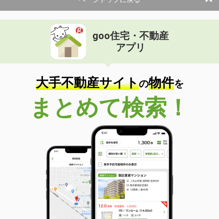
使用面積
75m²
兵庫県神戸市垂水区神田町
goo住宅・不動産
価 格
38.50万円
アプリ
住 所
兵庫県神戸市垂水区神田町
物件種別
貸店舗（建物一部）
使用面積
251.35m²
大手不動産サイト
物件
の
を
兵庫県神戸市垂水区五色山１丁目
まとめて検索！
価 格
1.65万円
住 所
兵庫県神戸市垂水区五色山１丁目
物件種別
貸駐車場
使用面積
-
兵庫県芦屋市東山町
価 格
19.64万円
住 所
兵庫県芦屋市東山町
物件種別
貸店舗（建物一部）