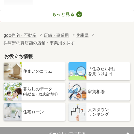
兵庫県神戸市東灘区岡本１丁目
もっと見る
価 格
68.20万円
住 所
兵庫県神戸市東灘区岡本１丁目
goo住宅・不動産
店舗・事業用
兵庫県
物件種別
貸店舗（建物一部）
兵庫県の貸店舗の店舗・事業用を探す
使用面積
137.74m²
お役立ち情報
兵庫県神戸市東灘区住吉宮町４丁目
「住みたい街」
価 格
22万円
住まいのコラム
を見つけよう
住 所
兵庫県神戸市東灘区住吉宮町４丁目
物件種別
貸店舗（建物一部）
暮らしのデータ
使用面積
19.76m²
家賃相場
(補助金・助成金情報)
兵庫県神戸市東灘区岡本３丁目
人気タウン
住宅ローン
ランキング
価 格
36.30万円
住 所
兵庫県神戸市東灘区岡本３丁目
物件種別
貸店舗・事務所
ページトップに戻る