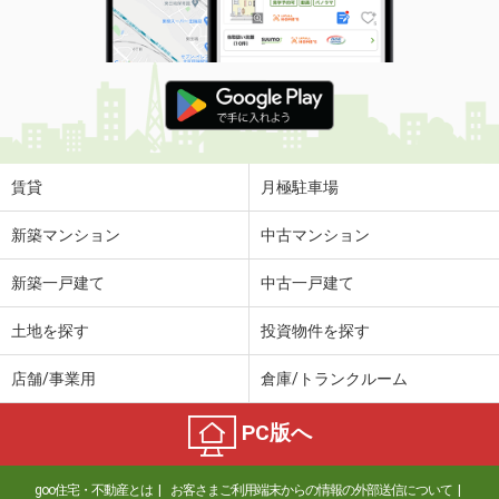
使用面積
64.84m²
福島県いわき市平字三町目
価 格
22万円
住 所
福島県いわき市平字三町目
物件種別
貸店舗・事務所
使用面積
95.8m²
賃貸
月極駐車場
新築マンション
中古マンション
新築一戸建て
中古一戸建て
土地を探す
投資物件を探す
店舗/事業用
倉庫/トランクルーム
PC版へ
goo住宅・不動産とは
お客さまご利用端末からの情報の外部送信について