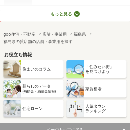
福島県郡山市虎丸町
もっと見る
価 格
1.10万円
住 所
福島県郡山市虎丸町
goo住宅・不動産
店舗・事業用
福島県
物件種別
貸駐車場
福島県の貸店舗の店舗・事業用を探す
使用面積
-
お役立ち情報
福島県いわき市平字小太郎町
「住みたい街」
価 格
19.80万円
住まいのコラム
を見つけよう
住 所
福島県いわき市平字小太郎町
物件種別
貸倉庫
暮らしのデータ
使用面積
62.41m²
家賃相場
(補助金・助成金情報)
福島県いわき市平字南町
人気タウン
住宅ローン
ランキング
価 格
15.40万円
住 所
福島県いわき市平字南町
物件種別
貸店舗・事務所
ページトップに戻る