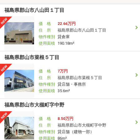
福島県郡山市八山田１丁目
価 格
22.66万円
住 所
福島県郡山市八山田１丁目
物件種別
貸倉庫
使用面積
190.18m²
福島県郡山市菜根５丁目
価 格
7万円
住 所
福島県郡山市菜根５丁目
物件種別
貸店舗・事務所
使用面積
35.6m²
福島県郡山市大槻町字中野
価 格
8.50万円
住 所
福島県郡山市大槻町字中野
物件種別
貸店舗（建物一部）
使用面積
86m²