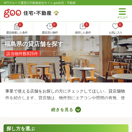
NTTグループ運営の不動産総合サイト goo住宅・不動産
0
0
0
0
最近検索した条件
最近見た物件
保存した条件
お気に入り
福島県の貸店舗を探す
該当物件数825件
事業で使える店舗をお探しの方にチェックしてほしい、貸店舗物
件を紹介します。貸店舗は、物件別にエアコンや照明の有無、使
える用途などが異なります。物件の間取りやすでにある設備を確
続きを見る
認したうえで、内見を申し込むことがおすすめです。店舗の家賃
は間取りや立地によって異なるので、物件別の特徴を見ておきま
しょう。
探し方を選ぶ