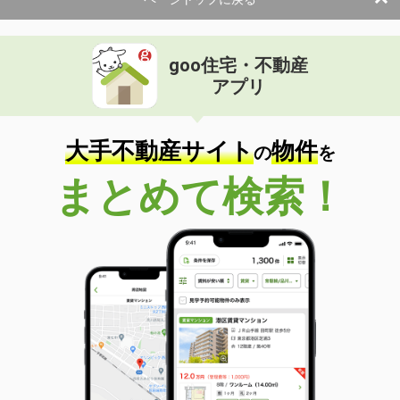
使用面積
86.4m²
福島県いわき市小島町二丁目
goo住宅・不動産
価 格
11万円
アプリ
住 所
福島県いわき市小島町二丁目
物件種別
貸店舗・事務所
使用面積
43.5m²
大手不動産サイト
物件
の
を
福島県いわき市平字白銀町
まとめて検索！
価 格
13.20万円
住 所
福島県いわき市平字白銀町
物件種別
貸店舗・事務所
使用面積
75.78m²
福島県いわき市平字白銀町
価 格
11万円
住 所
福島県いわき市平字白銀町
物件種別
貸店舗・事務所