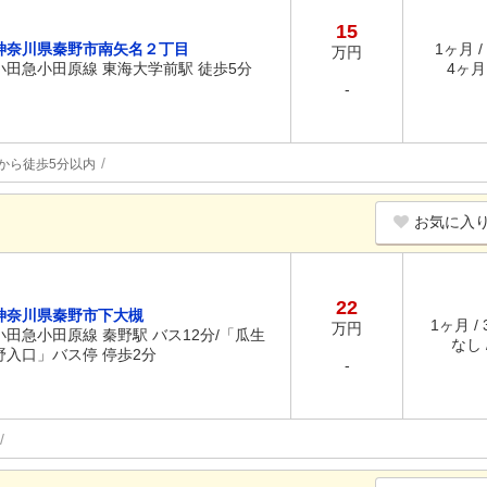
15
神奈川県秦野市南矢名２丁目
1ヶ月 /
万円
小田急小田原線 東海大学前駅 徒歩5分
4ヶ月 
-
から徒歩5分以内
お気に入
22
神奈川県秦野市下大槻
1ヶ月 /
万円
小田急小田原線 秦野駅 バス12分/「瓜生
なし /
野入口」バス停 停歩2分
-