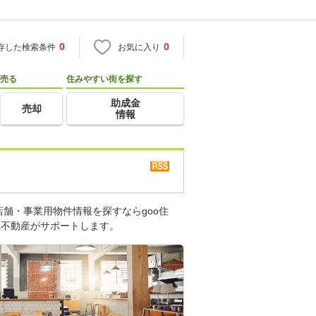
0
0
存した検索条件
お気に入り
売る
住みやすい街を探す
助成金
売却
情報
舗・事業用物件情報を探すならgoo住
・不動産がサポートします。