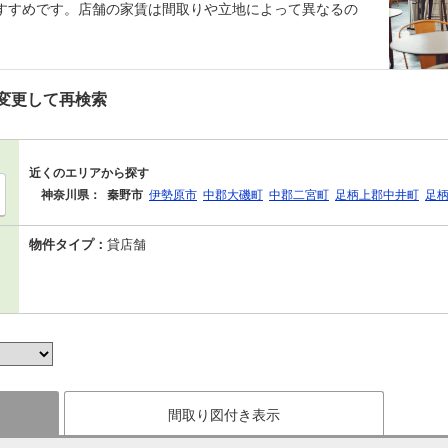
すすめです。店舗の家賃は間取りや立地によって異なるの
。
変更して再検索
近くのエリアから探す
神奈川県：
秦野市
伊勢原市
中郡大磯町
中郡二宮町
足柄上郡中井町
足
物件タイプ：
貸店舗
間取り図付き表示