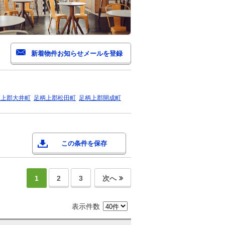
柄上郡大井町
足柄上郡松田町
足柄上郡開成町
この条件を保存
1
2
3
次へ
表示件数