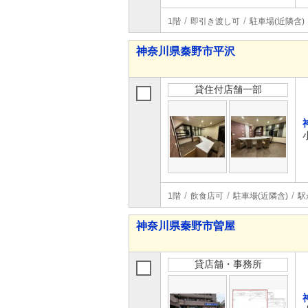
1階
即引き渡し可
駐車場(近隣含)
神奈川県秦野市平沢
貸住付店舗一部
1階
飲食店可
駐車場(近隣含)
駅
神奈川県秦野市曽屋
貸店舗・事務所