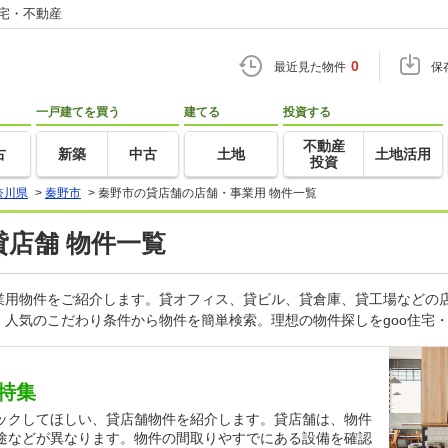
住宅・不動産
0
最近見た物件
保
一戸建てを買う
建てる
投資する
不動産
古
新築
中古
土地
土地活用
投資
奈川県
>
秦野市
>
秦野市の貸店舗の店舗・事業用 物件一覧
貸店舗 物件一覧
業用物件をご紹介します。貸オフィス、貸ビル、貸倉庫、貸工場などの店
人気のこだわり条件から物件を簡単検索。理想の物件探しをgoo住宅
特集
ックしてほしい、貸店舗物件を紹介します。貸店舗は、物件
途などが異なります。物件の間取りやすでにある設備を確認