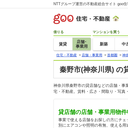
NTTグループ運営の不動産総合サイト goo
借りる
マンションを買う
店舗･
賃貸
新築
中
事業用
住宅・不動産
>
店舗・事業用
>
首都圏
>
神
秦野市(神奈川県) の
神奈川県秦野市の貸店舗などの店舗・事
宅・不動産。賃料・広さ・間取り・写真・
貸店舗の店舗・事業用物件
事業で使える店舗をお探しの方にチェ
別にエアコンや照明の有無、使える用