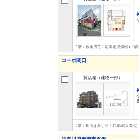
1階
飲食店可
駐車場(近隣含)
駅
コーポ関口
貸店舗（建物一部）
1階
即引き渡し可
駐車場(近隣含)