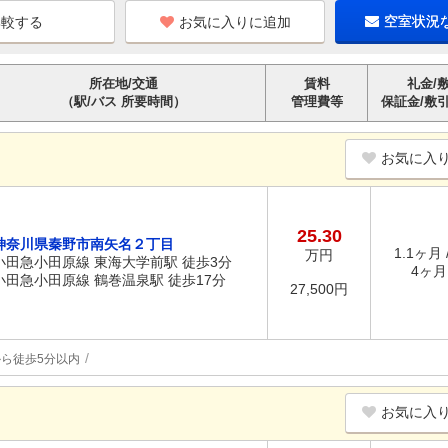
お気に入りに追加
空室状況
所在地/交通
賃料
礼金/
（駅/バス 所要時間）
管理費等
保証金/敷
お気に入
25.30
神奈川県秦野市南矢名２丁目
1.1ヶ月 
万円
小田急小田原線 東海大学前駅 徒歩3分
4ヶ月 
小田急小田原線 鶴巻温泉駅 徒歩17分
27,500円
ら徒歩5分以内
お気に入