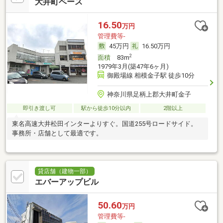
大井町ベース
16.50
万円
管理費等-
45万円
16.50万円
2
面積
83m
1979年3月(築47年6ヶ月)
御殿場線 相模金子駅 徒歩10分
神奈川県足柄上郡大井町金子
即引き渡し可
駅から徒歩10分以内
2階以上
東名高速大井松田インターよりすぐ。国道255号ロードサイド。
事務所・店舗として最適です。
貸店舗（建物一部）
エバーアップビル
50.60
万円
管理費等-