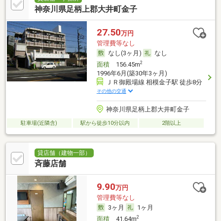
神奈川県足柄上郡大井町金子
27.50
万円
管理費等なし
なし(3ヶ月)
なし
2
面積
156.45m
1996年6月(築30年3ヶ月)
ＪＲ御殿場線 相模金子駅 徒歩8分
その他の交通
神奈川県足柄上郡大井町金子
駐車場(近隣含)
駅から徒歩10分以内
2階以上
貸店舗（建物一部）
斉藤店舗
9.90
万円
管理費等なし
3ヶ月
1ヶ月
2
面積
41.64m