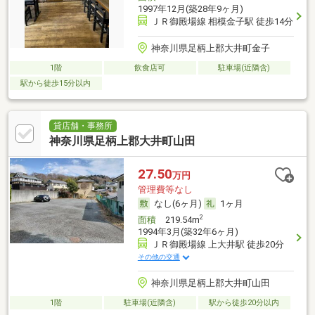
1997年12月(築28年9ヶ月)
ＪＲ御殿場線 相模金子駅 徒歩14分
神奈川県足柄上郡大井町金子
1階
飲食店可
駐車場(近隣含)
駅から徒歩15分以内
貸店舗・事務所
神奈川県足柄上郡大井町山田
27.50
万円
管理費等なし
なし(6ヶ月)
1ヶ月
2
面積
219.54m
1994年3月(築32年6ヶ月)
ＪＲ御殿場線 上大井駅 徒歩20分
その他の交通
神奈川県足柄上郡大井町山田
1階
駐車場(近隣含)
駅から徒歩20分以内