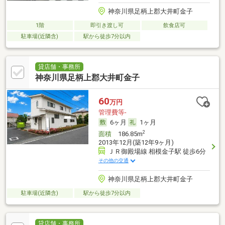
神奈川県足柄上郡大井町金子
1階
即引き渡し可
飲食店可
駐車場(近隣含)
駅から徒歩7分以内
貸店舗・事務所
神奈川県足柄上郡大井町金子
60
万円
管理費等-
6ヶ月
1ヶ月
2
面積
186.85m
2013年12月(築12年9ヶ月)
ＪＲ御殿場線 相模金子駅 徒歩6分
その他の交通
神奈川県足柄上郡大井町金子
駐車場(近隣含)
駅から徒歩7分以内
貸店舗・事務所