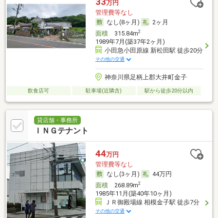
33
万円
管理費等なし
なし(8ヶ月)
2ヶ月
2
面積
315.84m
1989年7月(築37年2ヶ月)
小田急小田原線 新松田駅 徒歩20分
その他の交通
神奈川県足柄上郡大井町金子
飲食店可
駐車場(近隣含)
駅から徒歩20分以内
貸店舗・事務所
ＩＮＧテナント
44
万円
管理費等なし
なし(3ヶ月)
44万円
2
面積
268.89m
1985年11月(築40年10ヶ月)
ＪＲ御殿場線 相模金子駅 徒歩7分
その他の交通