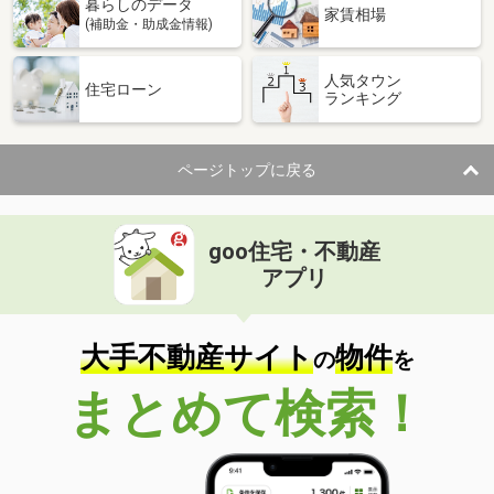
暮らしのデータ
家賃相場
(補助金・助成金情報)
人気タウン
住宅ローン
ランキング
ページトップに戻る
goo住宅・不動産
アプリ
大手不動産サイト
物件
の
を
まとめて検索！