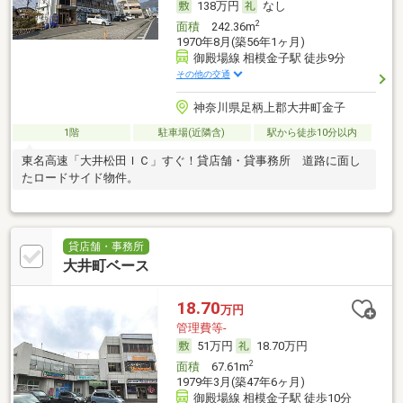
138万円
なし
2
面積
242.36m
1970年8月(築56年1ヶ月)
御殿場線 相模金子駅 徒歩9分
その他の交通
神奈川県足柄上郡大井町金子
1階
駐車場(近隣含)
駅から徒歩10分以内
東名高速「大井松田ＩＣ」すぐ！貸店舗・貸事務所 道路に面し
たロードサイド物件。
貸店舗・事務所
大井町ベース
18.70
万円
管理費等-
51万円
18.70万円
2
面積
67.61m
1979年3月(築47年6ヶ月)
御殿場線 相模金子駅 徒歩10分