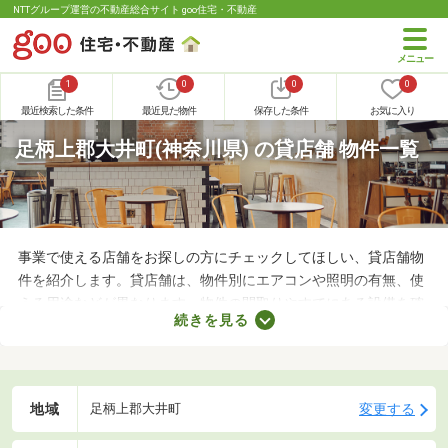
NTTグループ運営の不動産総合サイト goo住宅・不動産
1
0
0
0
最近検索した条件
最近見た物件
保存した条件
お気に入り
足柄上郡大井町(神奈川県) の貸店舗 物件一覧
事業で使える店舗をお探しの方にチェックしてほしい、貸店舗物
件を紹介します。貸店舗は、物件別にエアコンや照明の有無、使
える用途などが異なります。物件の間取りやすでにある設備を確
続きを見る
認したうえで、内見を申し込むことがおすすめです。店舗の家賃
は間取りや立地によって異なるので、物件別の特徴を見ておきま
しょう。
地域
変更する
足柄上郡大井町