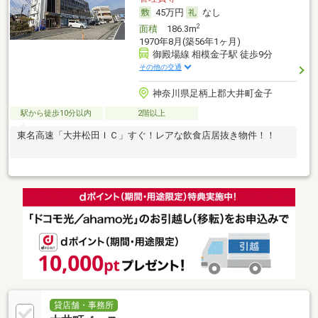
45万円
なし
2
面積
186.3m
1970年8月(築56年1ヶ月)
御殿場線 相模金子駅 徒歩9分
その他の交通
神奈川県足柄上郡大井町金子
駅から徒歩10分以内
2階以上
東名高速「大井松田ＩＣ」すぐ！レアな飲食店居抜き物件！！
貸店舗・事務所