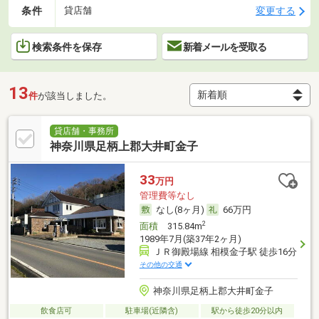
条件
変更する
貸店舗
検索条件を保存
新着メールを受取る
13
件
が該当しました。
貸店舗・事務所
神奈川県足柄上郡大井町金子
33
万円
管理費等なし
なし(8ヶ月)
66万円
2
面積
315.84m
1989年7月(築37年2ヶ月)
ＪＲ御殿場線 相模金子駅 徒歩16分
その他の交通
神奈川県足柄上郡大井町金子
飲食店可
駐車場(近隣含)
駅から徒歩20分以内