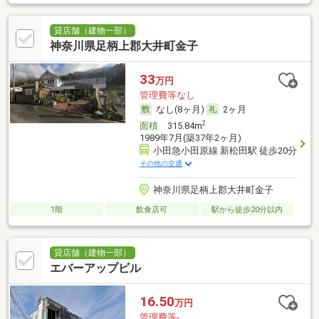
貸店舗（建物一部）
神奈川県足柄上郡大井町金子
33
万円
管理費等なし
なし(8ヶ月)
2ヶ月
2
面積
315.84m
1989年7月(築37年2ヶ月)
小田急小田原線 新松田駅 徒歩20分
その他の交通
神奈川県足柄上郡大井町金子
1階
飲食店可
駅から徒歩20分以内
貸店舗（建物一部）
エバーアップビル
16.50
万円
管理費等-