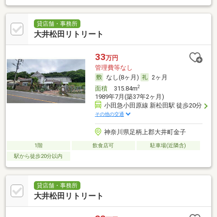
貸店舗・事務所
大井松田リトリート
33
万円
管理費等なし
なし(8ヶ月)
2ヶ月
2
面積
315.84m
1989年7月(築37年2ヶ月)
小田急小田原線 新松田駅 徒歩20分
その他の交通
神奈川県足柄上郡大井町金子
1階
飲食店可
駐車場(近隣含)
駅から徒歩20分以内
貸店舗・事務所
大井松田リトリート