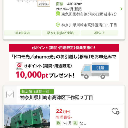
2
面積
430.32m
2027年2月 新築
東急田園都市線 溝の口駅 徒歩2分
神奈川県川崎市高津区溝口１丁目
築1年以内
駅から徒歩5分以内
2階以上
貸店舗（建物一部）
神奈川県川崎市高津区下作延２丁目
22
万円
管理費等-
6ヶ月
なし