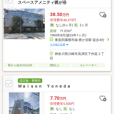
スペースアメニティ梶が谷
38.50
万円
管理費等46,475円
なし(6ヶ月)
2ヶ月
2
面積
71.07m
1993年8月(築33年1ヶ月)
東急田園都市線 梶が谷駅 徒歩4分
その他の交通
神奈川県川崎市高津区下作延２丁
目
駅から徒歩5分以内
2階以上
エレベーター
貸店舗・事務所
Ｍａｉｓｏｎ Ｙｏｎｅｄａ
7.70
万円
管理費等5,500円
なし
なし
2