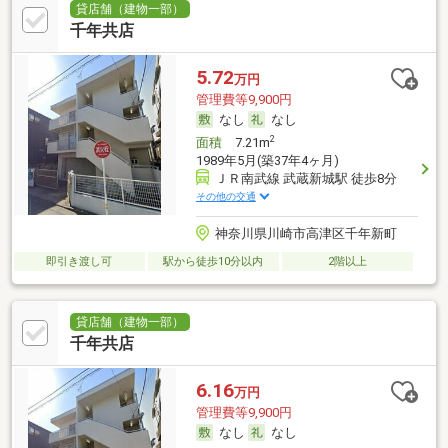
貸店舗（建物一部）
千年共店
5.72
万円
管理費等9,900円
なし
なし
2
面積
7.21m
1989年5月(築37年4ヶ月)
ＪＲ南武線 武蔵新城駅 徒歩8分
その他の交通
神奈川県川崎市高津区千年新町
即引き渡し可
駅から徒歩10分以内
2階以上
貸店舗（建物一部）
千年共店
6.16
万円
管理費等9,900円
なし
なし