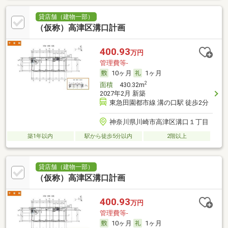
貸店舗（建物一部）
（仮称）高津区溝口計画
400.93
万円
管理費等-
10ヶ月
1ヶ月
2
面積
430.32m
2027年2月 新築
東急田園都市線 溝の口駅 徒歩2分
神奈川県川崎市高津区溝口１丁目
築1年以内
駅から徒歩5分以内
2階以上
貸店舗（建物一部）
（仮称）高津区溝口計画
400.93
万円
管理費等-
10ヶ月
1ヶ月