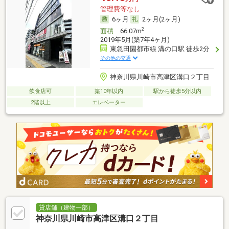
管理費等なし
6ヶ月
2ヶ月(2ヶ月)
2
面積
66.07m
2019年5月(築7年4ヶ月)
東急田園都市線 溝の口駅 徒歩2分
その他の交通
神奈川県川崎市高津区溝口２丁目
飲食店可
築10年以内
駅から徒歩5分以内
2階以上
エレベーター
貸店舗（建物一部）
神奈川県川崎市高津区溝口２丁目