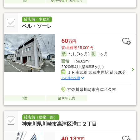
1階
駅から徒歩10分以内
貸店舗・事務所
ベル・ソーレ
60
万円
管理費等35,000円
なし(3ヶ月)
1ヶ月
2
面積
158.02m
2020年4月(築6年5ヶ月)
ＪＲ南武線 武蔵中原駅 徒歩30分
その他の交通
神奈川県川崎市高津区久末
1階
築10年以内
貸店舗（建物一部）
神奈川県川崎市高津区溝口２丁目
40.13
万円