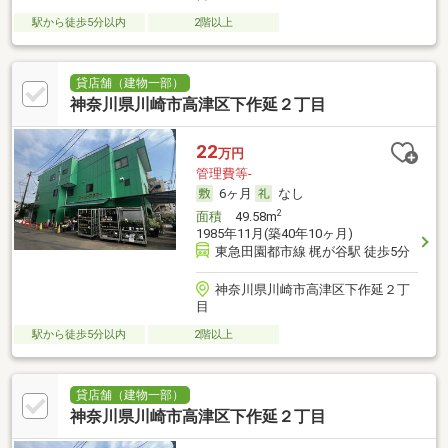
駅から徒歩5分以内
2階以上
貸店舗（建物一部）
神奈川県川崎市高津区下作延２丁目
22
万円
管理費等-
6ヶ月
なし
2
面積
49.58m
1985年11月(築40年10ヶ月)
東急田園都市線 梶が谷駅 徒歩5分
神奈川県川崎市高津区下作延２丁
目
駅から徒歩5分以内
2階以上
貸店舗（建物一部）
神奈川県川崎市高津区下作延２丁目