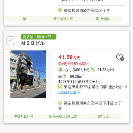
神奈川県川崎市高津区千年
1階
即引き渡し可
築1年以内
貸店舗（建物一部）
ＭＳＢビル
41.58
万円
管理費等59,400円
なし(300万円)
41.58万円
2
面積
89.28m
1993年3月(築33年6ヶ月)
東急田園都市線 溝の口駅 徒歩2分
その他の交通
神奈川県川崎市高津区下作延２丁
目
即引き渡し可
駅から徒歩5分以内
2階以上