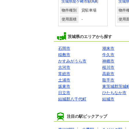
茨城県水戸市堀町
茨城県龍ケ崎市馴馬町
茨城
物件種別
貸駐車場
物件種別
貸駐車場
物件
使用面積
-
使用面積
-
使用
茨城県のエリアから探す
石岡市
潮来市
稲敷市
牛久市
かすみがうら市
神栖市
古河市
桜川市
常総市
高萩市
土浦市
取手市
坂東市
東茨城郡茨城
日立市
ひたちなか市
結城郡八千代町
結城市
注目の駅ピックアップ