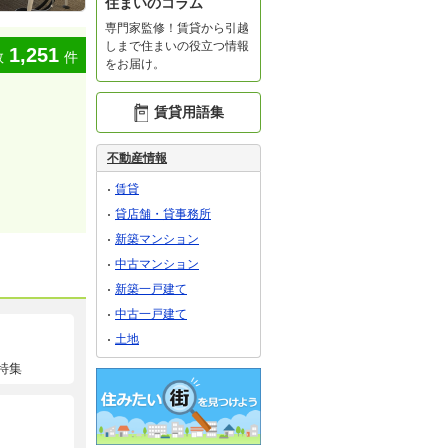
住まいのコラム
専門家監修！賃貸から引越
しまで住まいの役立つ情報
1,251
数
件
をお届け。
賃貸用語集
不動産情報
賃貸
貸店舗・貸事務所
新築マンション
中古マンション
新築一戸建て
中古一戸建て
土地
特集