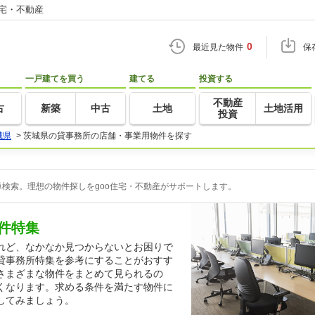
住宅・不動産
0
最近見た物件
保
一戸建てを買う
建てる
投資する
不動産
古
新築
中古
土地
土地活用
投資
城県
>
茨城県の貸事務所の店舗・事業用物件を探す
検索。理想の物件探しをgoo住宅・不動産がサポートします。
件特集
れど、なかなか見つからないとお困りで
貸事務所特集を参考にすることがおすす
さまざまな物件をまとめて見られるの
くなります。求める条件を満たす物件に
してみましょう。