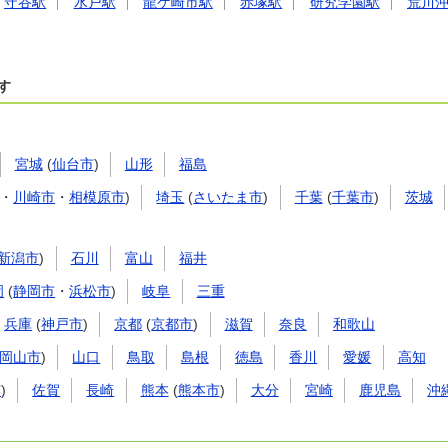
守谷駅
水戸駅
龍ケ崎市駅
赤塚駅
研究学園駅
荒川
す
宮城
(
仙台市
)
山形
福島
・
川崎市
・
相模原市
)
埼玉
(
さいたま市
)
千葉
(
千葉市
)
茨城
新潟市
)
石川
富山
福井
岡
(
静岡市
・
浜松市
)
岐阜
三重
兵庫
(
神戸市
)
京都
(
京都市
)
滋賀
奈良
和歌山
岡山市
)
山口
鳥取
島根
徳島
香川
愛媛
高知
市
)
佐賀
長崎
熊本
(
熊本市
)
大分
宮崎
鹿児島
沖