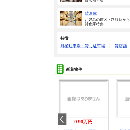
貸店舗特集
貸倉庫
お好みの市区・路線駅から
貸倉庫特集
特徴
月極駐車場・貸し駐車場
貸店舗
新着物件
0.40万円
0.90万円