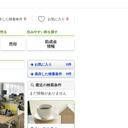
0
0
存した検索条件
お気に入り
売る
住みやすい街を探す
助成金
売却
情報
お気に入り
0件
保存した検索条件
0件
最近の検索条件
まだ情報がありません