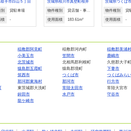
県取手市白山５丁目
茨城県桜川市真壁町桜井
種別
貸駐車場
物件種別
貸店舗・事務所
物件種別
貸
面積
-
使用面積
183.61m²
使用面積
-
稲敷郡阿見町
稲敷郡河内町
稲敷郡美浦
小美玉市
笠間市
鹿嶋市
北茨城市
北相馬郡利根町
久慈郡大子
猿島郡五霞町
猿島郡境町
下妻市
筑西市
つくば市
つくばみら
那珂郡東海村
那珂市
行方市
町
東茨城郡大洗町
常陸太田市
常陸大宮市
鉾田市
水戸市
守谷市
龍ケ崎市