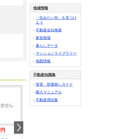
地域情報
「住みたい街」を見つけ
よう
不動産会社検索
家賃相場
暮らしデータ
マンションライブラリー
地図情報
不動産知識集
賃貸 部屋探しガイド
購入マニュアル
不動産用語集
万円
8.80万円
2.20万円