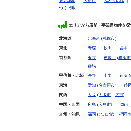
東結城駅
大甕駅
みどりの駅
つくば駅
エリアから店舗・事業用物件を探
北海道
北海道
(
札幌市
)
東北
青森
秋田
岩手
首都圏
東京
神奈川
(
横浜市
群馬
甲信越・北陸
長野
山梨
新潟
(
東海
愛知
(
名古屋市
)
静
関西
大阪
(
大阪市
・
堺市
)
中国・四国
広島
(
広島市
)
岡山
(
九州・沖縄
福岡
(
北九州市
・
福岡