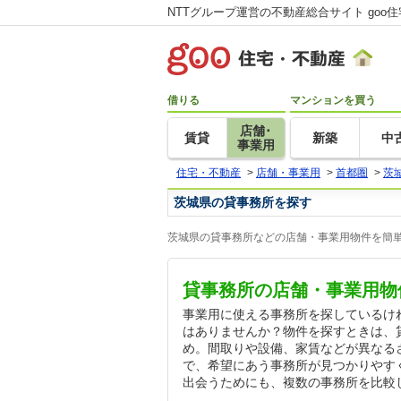
NTTグループ運営の不動産総合サイト goo
借りる
マンションを買う
店舗･
賃貸
新築
中
事業用
住宅・不動産
>
店舗・事業用
>
首都圏
>
茨
茨城県の貸事務所を探す
茨城県の貸事務所などの店舗・事業用物件を簡単
貸事務所の店舗・事業用物
事業用に使える事務所を探しているけ
はありませんか？物件を探すときは、
め。間取りや設備、家賃などが異なる
で、希望にあう事務所が見つかりやす
出会うためにも、複数の事務所を比較