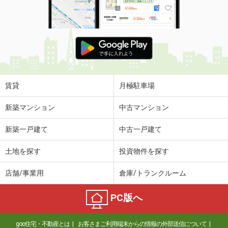
使用面積
88.24m²
茨城県笠間市大渕
価 格
20万円
住 所
茨城県笠間市大渕
物件種別
貸地
土地面積
495.55m²
賃貸
月極駐車場
茨城県桜川市鍬田
新築マンション
中古マンション
価 格
12万円
新築一戸建て
中古一戸建て
住 所
茨城県桜川市鍬田
物件種別
貸地
土地を探す
投資物件を探す
土地面積
1565m²
店舗/事業用
倉庫/トランクルーム
茨城県坂東市岩井
PC版へ
価 格
33万円
住 所
茨城県坂東市岩井
goo住宅・不動産とは
お客さまご利用端末からの情報の外部送信について
物件種別
貸地