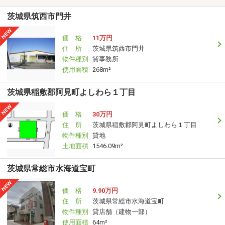
茨城県筑西市門井
価 格
11万円
住 所
茨城県筑西市門井
物件種別
貸事務所
使用面積
268m²
茨城県稲敷郡阿見町よしわら１丁目
価 格
30万円
住 所
茨城県稲敷郡阿見町よしわら１丁目
物件種別
貸地
土地面積
1546.09m²
茨城県常総市水海道宝町
価 格
9.90万円
住 所
茨城県常総市水海道宝町
物件種別
貸店舗（建物一部）
使用面積
64m²