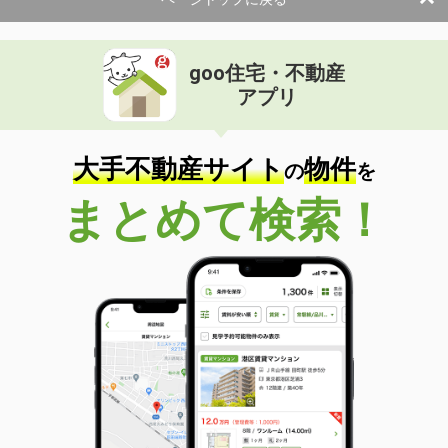
使用面積
30.79m²
茨城県土浦市桜町３丁目
goo住宅・不動産
価 格
21.23万円
アプリ
住 所
茨城県土浦市桜町３丁目
物件種別
貸店舗・事務所
使用面積
106.35m²
大手不動産サイト
物件
の
を
茨城県つくば市高見原２丁目
まとめて検索！
価 格
32万円
住 所
茨城県つくば市高見原２丁目
物件種別
貸店舗
使用面積
148m²
茨城県つくば市二の宮２丁目
価 格
26万円
住 所
茨城県つくば市二の宮２丁目
物件種別
貸店舗（建物一部）