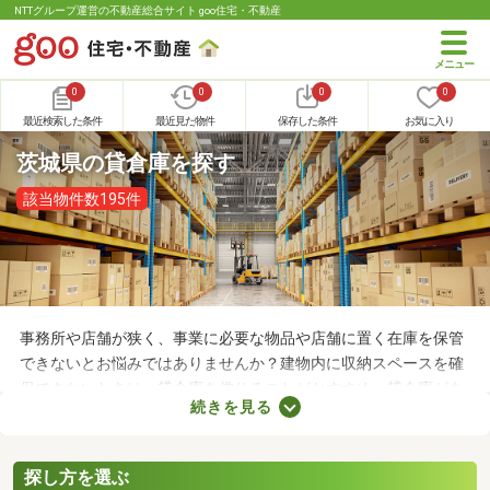
NTTグループ運営の不動産総合サイト goo住宅・不動産
0
0
0
0
最近検索した条件
最近見た物件
保存した条件
お気に入り
茨城県の貸倉庫を探す
該当物件数195件
事務所や店舗が狭く、事業に必要な物品や店舗に置く在庫を保管
できないとお悩みではありませんか？建物内に収納スペースを確
保できないときは、貸倉庫を借りることがおすすめ。貸倉庫があ
続きを見る
れば、在庫やすぐに使わない物品を保管できるため、店舗や事務
所が狭くても安心です。ここでは、収納場所の確保にお困りの方
にチェックしてほしい貸倉庫を紹介します。
探し方を選ぶ