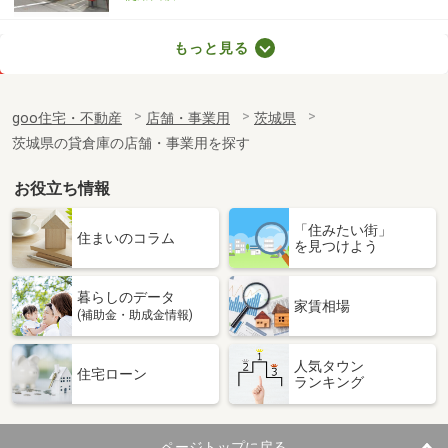
茨城県つくば市大砂
もっと見る
価 格
5.50万円
住 所
茨城県つくば市大砂
goo住宅・不動産
店舗・事業用
茨城県
物件種別
貸地
茨城県の貸倉庫の店舗・事業用を探す
土地面積
437.99m²
お役立ち情報
茨城県土浦市川口１丁目
「住みたい街」
価 格
8.10万円
住まいのコラム
を見つけよう
住 所
茨城県土浦市川口１丁目
物件種別
貸店舗・事務所
暮らしのデータ
使用面積
25.65m²
家賃相場
(補助金・助成金情報)
茨城県古河市東１丁目
人気タウン
住宅ローン
ランキング
価 格
12.10万円
住 所
茨城県古河市東１丁目
物件種別
貸店舗（建物一部）
ページトップに戻る