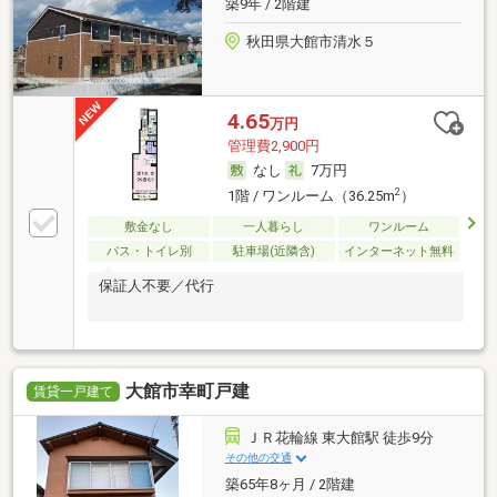
築9年 / 2階建
秋田県大館市清水５
4.65
万円
管理費2,900円
なし
7万円
2
1階 / ワンルーム（36.25m
）
敷金なし
一人暮らし
ワンルーム
バス・トイレ別
駐車場(近隣含)
インターネット無料
保証人不要／代行
大館市幸町戸建
賃貸一戸建て
ＪＲ花輪線 東大館駅 徒歩9分
その他の交通
築65年8ヶ月 / 2階建