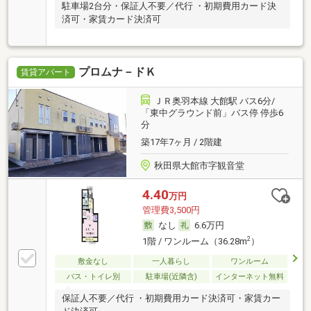
駐車場2台分・保証人不要／代行 ・初期費用カード決
済可・家賃カード決済可
プロムナ－ドＫ
賃貸アパート
ＪＲ奥羽本線 大館駅 バス6分/
「東中グラウンド前」バス停 停歩6
分
築17年7ヶ月 / 2階建
秋田県大館市字観音堂
4.40
万円
管理費3,500円
なし
6.6万円
2
1階 / ワンルーム（36.28m
）
敷金なし
一人暮らし
ワンルーム
バス・トイレ別
駐車場(近隣含)
インターネット無料
保証人不要／代行 ・初期費用カード決済可・家賃カー