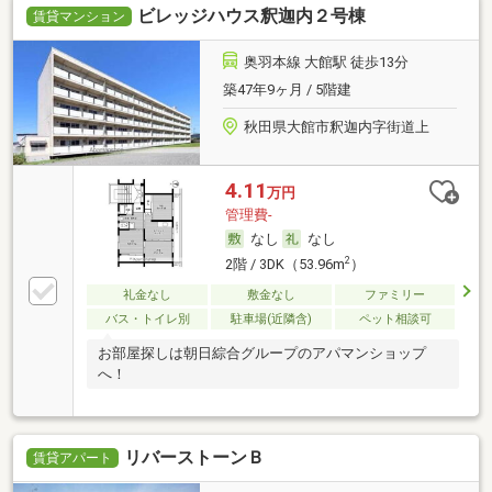
ビレッジハウス釈迦内２号棟
賃貸マンション
奥羽本線 大館駅 徒歩13分
築47年9ヶ月 / 5階建
秋田県大館市釈迦内字街道上
4.11
万円
管理費-
なし
なし
2
2階 / 3DK（53.96m
）
礼金なし
敷金なし
ファミリー
バス・トイレ別
駐車場(近隣含)
ペット相談可
お部屋探しは朝日綜合グループのアパマンショップ
へ！
リバーストーンＢ
賃貸アパート