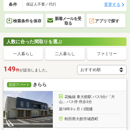
条件
変更する
保証人不要／代行
新着メールを受
検索条件を保存
アプリで探す
取る
人数に合った間取りを選ぶ
一人暮らし
二人暮らし
ファミリー
149
件
が該当しました。
きらら
賃貸アパート
花輪線 東大館駅 バス5分/「片
山」バス停 停歩3分
築18年3ヶ月 / 2階建
秋田県大館市城西町