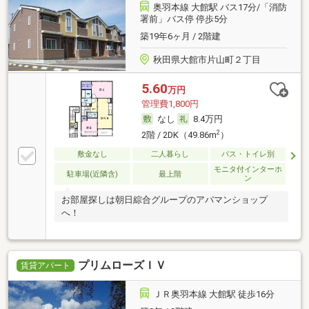
奥羽本線 大館駅 バス17分/「消防
署前」バス停 停歩5分
築19年6ヶ月 / 2階建
秋田県大館市片山町２丁目
5.60
万円
管理費1,800円
なし
8.4万円
2
2階 / 2DK（49.86m
）
敷金なし
二人暮らし
バス・トイレ別
モニタ付インターホ
駐車場(近隣含)
最上階
ン
お部屋探しは朝日綜合グループのアパマンショップ
へ！
プリムローズＩＶ
賃貸アパート
ＪＲ奥羽本線 大館駅 徒歩16分