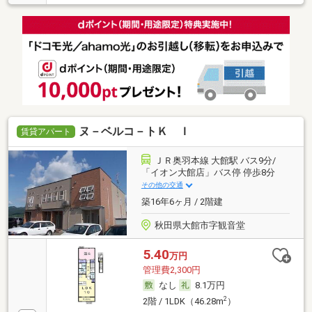
ヌ－ベルコ－トＫ Ｉ
賃貸アパート
ＪＲ奥羽本線 大館駅 バス9分/
「イオン大館店」バス停 停歩8分
その他の交通
築16年6ヶ月 / 2階建
秋田県大館市字観音堂
5.40
万円
管理費2,300円
なし
8.1万円
2
2階 / 1LDK（46.28m
）