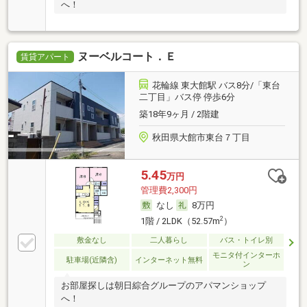
へ！
ヌーベルコート．Ｅ
賃貸アパート
花輪線 東大館駅 バス8分/「東台
二丁目」バス停 停歩6分
築18年9ヶ月 / 2階建
秋田県大館市東台７丁目
5.45
万円
管理費2,300円
なし
8万円
2
1階 / 2LDK（52.57m
）
敷金なし
二人暮らし
バス・トイレ別
モニタ付インターホ
駐車場(近隣含)
インターネット無料
ン
お部屋探しは朝日綜合グループのアパマンショップ
へ！