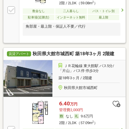
2
2階 / 2LDK（59.08m
）
敷金なし
二人暮らし
バス・トイレ別
駐車場(近隣含)
インターネット無料
最上階
角部屋・最上階・保証人不要／代行
秋田県大館市城西町 築18年3ヶ月 2階建
賃貸アパート
ＪＲ花輪線 東大館駅 バス5分/
「片山」バス停 停歩3分
築18年3ヶ月 / 2階建
秋田県大館市城西町
6.40
万円
管理費2,000円
なし
9.6万円
2
2階 / 2LDK（57.09m
）