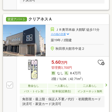
ド決済可
クリアネスＡ
賃貸アパート
ＪＲ奥羽本線 大館駅 徒歩11分
その他の交通
築19年 / 2階建
秋田県大館市中道２
5.60
万円
管理費3,700円
なし
8.4万円
2
2階 / 1LDK（42.71m
）
敷金なし
一人暮らし
二人暮らし
バス・トイレ別
駐車場(近隣含)
インターネット無料
角部屋・最上階・保証人不要／代行 ・初期費用カード
決済可・家賃カード決済可