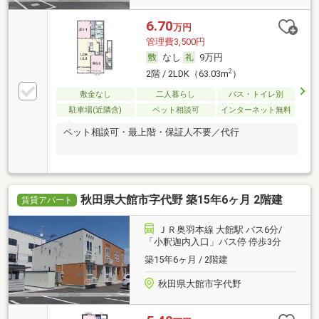
6.70
万円
管理費3,500円
なし
9万円
2
2階 / 2LDK（63.03m
）
敷金なし
二人暮らし
バス・トイレ別
駐車場(近隣含)
ペット相談可
インターネット無料
ペット相談可・最上階・保証人不要／代行
秋田県大館市字代野 築15年6ヶ月 2階建
賃貸アパート
ＪＲ奥羽本線 大館駅 バス6分/
「小釈迦内入口」バス停 停歩3分
築15年6ヶ月 / 2階建
秋田県大館市字代野