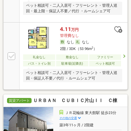
ペット相談可・二人入居可・フリーレント・管理人巡
回・最上階・保証人不要／代行 ・ルームシェア可
4.11
万円
管理費なし
なし
なし
2
2階 / 3DK（53.96m
）
礼金なし
敷金なし
ファミリー
バス・トイレ別
駐車場(近隣含)
ペット相談可
ペット相談可・二人入居可・フリーレント・管理人巡
回・保証人不要／代行 ・ルームシェア可
ＵＲＢＡＮ ＣＵＢＩＣ片山ＩＩ Ｃ棟
賃貸アパート
ＪＲ花輪線 東大館駅 徒歩23分
その他の交通
築3年11ヶ月 / 2階建