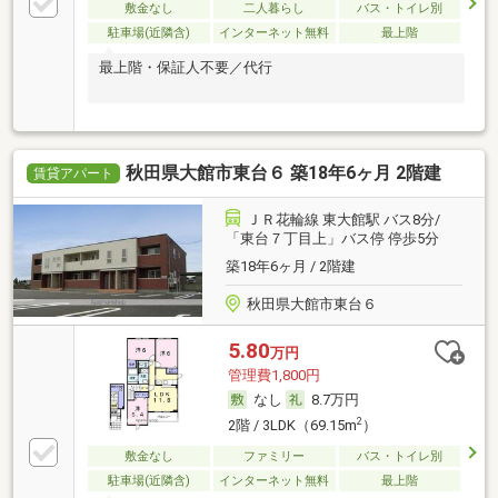
敷金なし
二人暮らし
バス・トイレ別
駐車場(近隣含)
インターネット無料
最上階
最上階・保証人不要／代行
秋田県大館市東台６ 築18年6ヶ月 2階建
賃貸アパート
ＪＲ花輪線 東大館駅 バス8分/
「東台７丁目上」バス停 停歩5分
築18年6ヶ月 / 2階建
秋田県大館市東台６
5.80
万円
管理費1,800円
なし
8.7万円
2
2階 / 3LDK（69.15m
）
敷金なし
ファミリー
バス・トイレ別
駐車場(近隣含)
インターネット無料
最上階