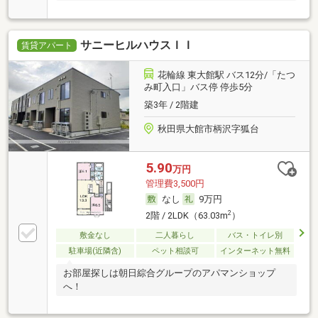
サニーヒルハウスＩＩ
賃貸アパート
花輪線 東大館駅 バス12分/「たつ
み町入口」バス停 停歩5分
築3年 / 2階建
秋田県大館市柄沢字狐台
5.90
万円
管理費3,500円
なし
9万円
2
2階 / 2LDK（63.03m
）
敷金なし
二人暮らし
バス・トイレ別
駐車場(近隣含)
ペット相談可
インターネット無料
お部屋探しは朝日綜合グループのアパマンショップ
へ！