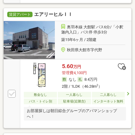
エアリーヒルＩＩ
賃貸アパート
奥羽本線 大館駅 バス6分/「小釈
迦内入口」バス停 停歩3分
築15年6ヶ月 / 2階建
秋田県大館市字代野
5.60
万円
管理費4,100円
なし
8.4万円
2
2階 / 1LDK（46.28m
）
敷金なし
一人暮らし
二人暮らし
バス・トイレ別
駐車場(近隣含)
インターネット無料
お部屋探しは朝日綜合グループのアパマンショップ
へ！