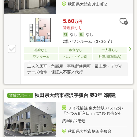
秋田県大館市片山町２
5.60
万円
管理費なし
なし
なし
2
2階 / ワンルーム（37.26m
）
礼金なし
敷金なし
一人暮らし
ワンルーム
バス・トイレ別
駐車場(近隣含)
二人入居可・角部屋・事務所使用可・最上階・デザイ
ナーズ物件・保証人不要／代行
秋田県大館市柄沢字狐台 築3年 2階建
賃貸アパート
ＪＲ花輪線 東大館駅 バス12分/
「たつみ町入口」バス停 停歩5分
築3年 / 2階建
秋田県大館市柄沢字狐台