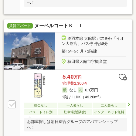
へ！
ヌーベルコートＫ Ｉ
賃貸アパート
奥羽本線 大館駅 バス9分/「イオ
ン大館店」バス停 停歩8分
築16年6ヶ月 / 2階建
秋田県大館市字観音堂
5.40
万円
管理費2,300円
なし
8.1万円
2
2階 / 1LDK（46.28m
）
敷金なし
一人暮らし
二人暮らし
バス・トイレ別
駐車場(近隣含)
インターネット無料
お部屋探しは朝日綜合グループのアパマンショップ
へ！