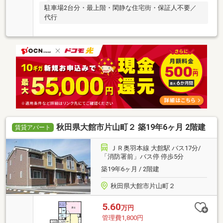
駐車場2台分・最上階・閑静な住宅街・保証人不要／
代行
秋田県大館市片山町２ 築19年6ヶ月 2階建
賃貸アパート
ＪＲ奥羽本線 大館駅 バス17分/
「消防署前」バス停 停歩5分
築19年6ヶ月 / 2階建
秋田県大館市片山町２
5.60
万円
管理費1,800円