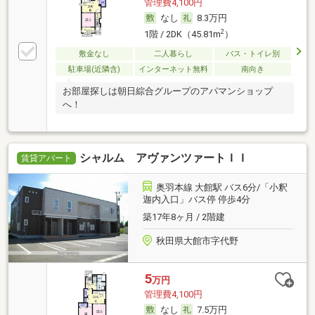
管理費4,100円
なし
8.3万円
2
1階 / 2DK（45.81m
）
敷金なし
二人暮らし
バス・トイレ別
駐車場(近隣含)
インターネット無料
南向き
お部屋探しは朝日綜合グループのアパマンショップ
へ！
シャルム アヴァンツァートＩＩ
賃貸アパート
奥羽本線 大館駅 バス6分/「小釈
迦内入口」バス停 停歩4分
築17年8ヶ月 / 2階建
秋田県大館市字代野
5
万円
管理費4,100円
なし
7.5万円