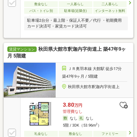
敷金なし
一人暮らし
二人暮らし
バス・トイレ別
駐車場(近隣含)
インターネット無料
駐車場2台分・最上階・保証人不要／代行 ・初期費用
カード決済可・家賃カード決済可
秋田県大館市釈迦内字街道上 築47年9ヶ
賃貸マンション
月 5階建
ＪＲ奥羽本線 大館駅 徒歩17分
築47年9ヶ月 / 5階建
秋田県大館市釈迦内字街道上
3.80
万円
管理費なし
なし
なし
2
5階 / 3DK（53.96m
）
礼金なし
敷金なし
ファミリー