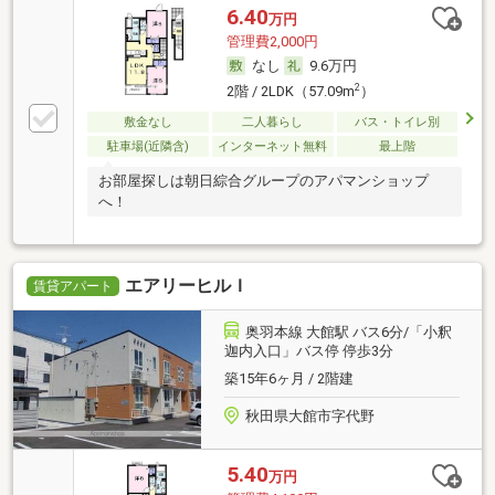
6.40
万円
管理費2,000円
なし
9.6万円
2
2階 / 2LDK（57.09m
）
敷金なし
二人暮らし
バス・トイレ別
駐車場(近隣含)
インターネット無料
最上階
お部屋探しは朝日綜合グループのアパマンショップ
へ！
エアリーヒルＩ
賃貸アパート
奥羽本線 大館駅 バス6分/「小釈
迦内入口」バス停 停歩3分
築15年6ヶ月 / 2階建
秋田県大館市字代野
5.40
万円