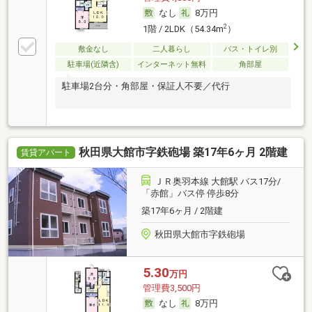
なし
8万円
2
1階 / 2LDK（54.34m
）
敷金なし
二人暮らし
バス・トイレ別
駐車場(近隣含)
インターネット無料
角部屋
駐車場2台分・角部屋・保証人不要／代行
秋田県大館市字鉄砲場 築17年6ヶ月 2階建
賃貸アパート
ＪＲ奥羽本線 大館駅 バス17分/
「赤館」バス停 停歩8分
築17年6ヶ月 / 2階建
秋田県大館市字鉄砲場
5.30
万円
管理費3,500円
なし
8万円