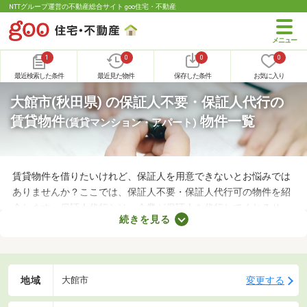
NTTグループ運営の不動産総合サイト goo住宅・不動産
1
0
0
0
最近検索した条件
最近見た物件
保存した条件
お気に入り
大館市(秋田県) の保証人不要・保証人代行の
賃貸物件
物件一覧
(賃貸マンション・アパート)
賃貸物件を借りたいけれど、保証人を用意できないとお悩みでは
ありませんか？ここでは、保証人不要・保証人代行可の物件を紹
介します。保証人代行とは、企業が保証人を代行してくれるサー
続きを見る
ビスです。保証人を用意できなくてもお部屋を借りられるので、
希望にあう物件を探せますよ。好みのお部屋を見つけて、充実し
た生活を送りましょう。
地域
変更する
大館市