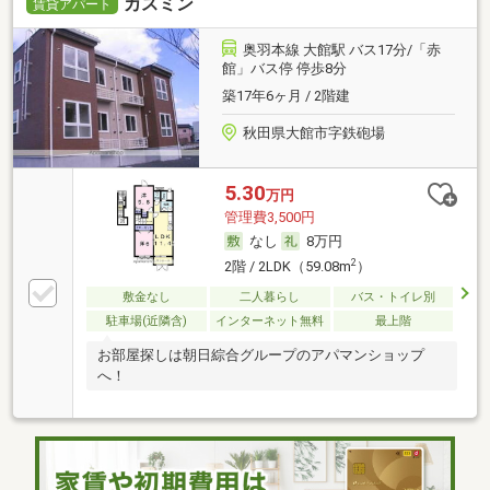
カスミン
賃貸アパート
奥羽本線 大館駅 バス17分/「赤
館」バス停 停歩8分
築17年6ヶ月 / 2階建
秋田県大館市字鉄砲場
5.30
万円
管理費3,500円
なし
8万円
2
2階 / 2LDK（59.08m
）
敷金なし
二人暮らし
バス・トイレ別
駐車場(近隣含)
インターネット無料
最上階
お部屋探しは朝日綜合グループのアパマンショップ
へ！