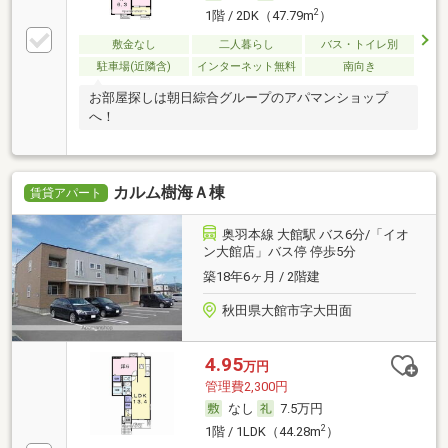
2
1階 / 2DK（47.79m
）
敷金なし
二人暮らし
バス・トイレ別
駐車場(近隣含)
インターネット無料
南向き
お部屋探しは朝日綜合グループのアパマンショップ
へ！
カルム樹海Ａ棟
賃貸アパート
奥羽本線 大館駅 バス6分/「イオ
ン大館店」バス停 停歩5分
築18年6ヶ月 / 2階建
秋田県大館市字大田面
4.95
万円
管理費2,300円
なし
7.5万円
2
1階 / 1LDK（44.28m
）