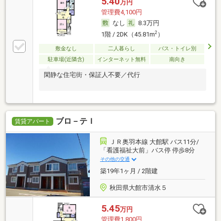
5.40
万円
管理費4,100円
なし
8.3万円
2
1階 / 2DK（45.81m
）
敷金なし
二人暮らし
バス・トイレ別
駐車場(近隣含)
インターネット無料
南向き
閑静な住宅街・保証人不要／代行
ブロ－テＩ
賃貸アパート
ＪＲ奥羽本線 大館駅 バス11分/
「看護福祉大前」バス停 停歩8分
その他の交通
築19年1ヶ月 / 2階建
秋田県大館市清水５
5.45
万円
管理費1,800円