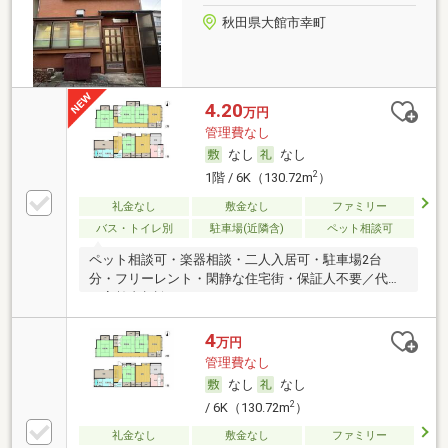
秋田県大館市幸町
4.20
万円
管理費なし
なし
なし
2
1階 / 6K（130.72m
）
礼金なし
敷金なし
ファミリー
バス・トイレ別
駐車場(近隣含)
ペット相談可
ペット相談可・楽器相談・二人入居可・駐車場2台
分・フリーレント・閑静な住宅街・保証人不要／代行
・高齢者相談
4
万円
管理費なし
なし
なし
2
/ 6K（130.72m
）
礼金なし
敷金なし
ファミリー