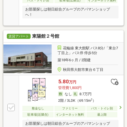
バス・トイレ別
駐車場(近隣含)
インターネット無料
お部屋探しは朝日綜合グループのアパマンショップ
へ！
東陽館２号館
賃貸アパート
花輪線 東大館駅 バス8分/「東台7
丁目上」バス停 停歩5分
築18年6ヶ月 / 2階建
秋田県大館市東台６丁目
5.80
万円
管理費1,800円
なし
8.7万円
2
2階 / 3LDK（69.15m
）
敷金なし
ファミリー
バス・トイレ別
駐車場(近隣含)
インターネット無料
最上階
お部屋探しは朝日綜合グループのアパマンショップ