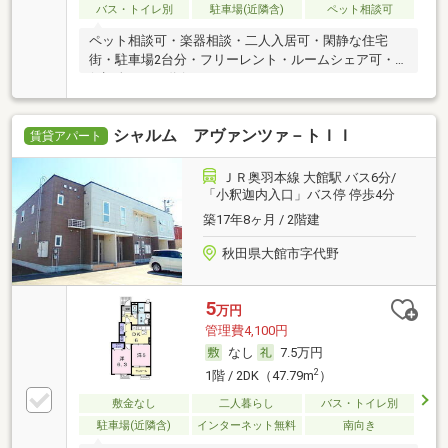
バス・トイレ別
駐車場(近隣含)
ペット相談可
ペット相談可・楽器相談・二人入居可・閑静な住宅
街・駐車場2台分・フリーレント・ルームシェア可・
保証人不要／代行
シャルム アヴァンツァ－トＩＩ
賃貸アパート
ＪＲ奥羽本線 大館駅 バス6分/
「小釈迦内入口」バス停 停歩4分
築17年8ヶ月 / 2階建
秋田県大館市字代野
5
万円
管理費4,100円
なし
7.5万円
2
1階 / 2DK（47.79m
）
敷金なし
二人暮らし
バス・トイレ別
駐車場(近隣含)
インターネット無料
南向き