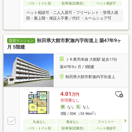
バス・トイレ別
駐車場(近隣含)
ペット相談可
ペット相談可・二人入居可・フリーレント・管理人巡
回・最上階・保証人不要／代行 ・ルームシェア可
秋田県大館市釈迦内字街道上 築47年9ヶ
賃貸マンション
月 5階建
ＪＲ奥羽本線 大館駅 徒歩17分
築47年9ヶ月 / 5階建
秋田県大館市釈迦内字街道上
4.01
万円
管理費なし
なし
なし
2
5階 / 3DK（53.96m
）
礼金なし
敷金なし
ファミリー
バス・トイレ別
駐車場(近隣含)
ペット相談可