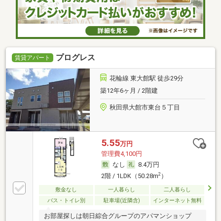
プログレス
賃貸アパート
花輪線 東大館駅 徒歩29分
築12年6ヶ月 / 2階建
秋田県大館市東台５丁目
5.55
万円
管理費4,100円
なし
8.4万円
2
2階 / 1LDK（50.28m
）
敷金なし
一人暮らし
二人暮らし
バス・トイレ別
駐車場(近隣含)
インターネット無料
お部屋探しは朝日綜合グループのアパマンショップ