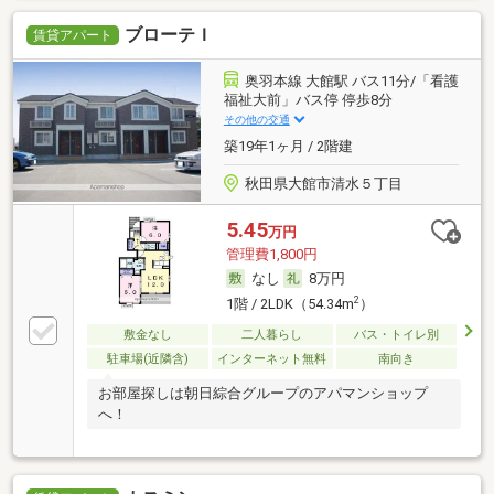
ブローテＩ
賃貸アパート
奥羽本線 大館駅 バス11分/「看護
福祉大前」バス停 停歩8分
その他の交通
築19年1ヶ月 / 2階建
秋田県大館市清水５丁目
5.45
万円
管理費1,800円
なし
8万円
2
1階 / 2LDK（54.34m
）
敷金なし
二人暮らし
バス・トイレ別
駐車場(近隣含)
インターネット無料
南向き
お部屋探しは朝日綜合グループのアパマンショップ
へ！