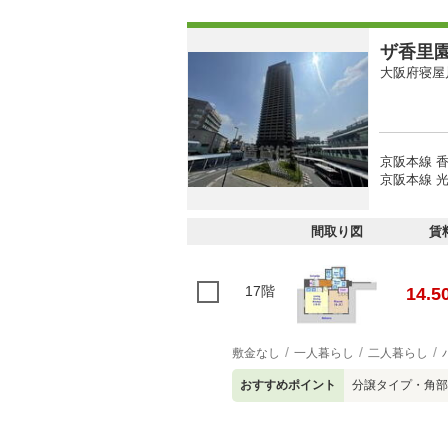
ザ香里
大阪府寝屋
京阪本線 香
京阪本線 光
間取り図
賃
17階
14.5
敷金なし
一人暮らし
二人暮らし
おすすめポイント
分譲タイプ・角部