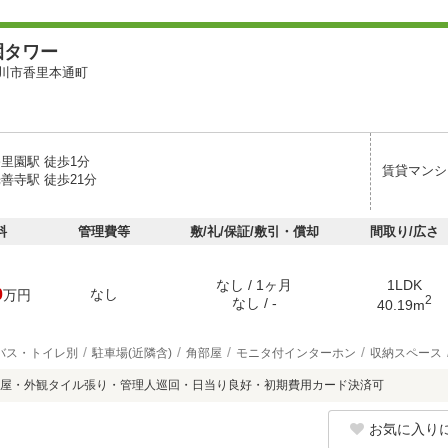
園タワー
川市香里本通町
里園駅 徒歩1分
賃貸マンシ
善寺駅 徒歩21分
料
管理費等
敷/礼/保証/敷引・償却
間取り/広さ
なし / 1ヶ月
1LDK
0
なし
万円
2
なし / -
40.19m
バス・トイレ別
駐車場(近隣含)
角部屋
モニタ付インターホン
収納スペース
屋・外観タイル張り・管理人巡回・日当り良好・初期費用カード決済可
お気に入り