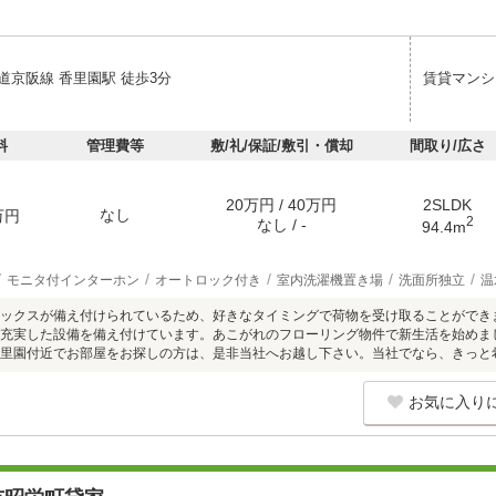
道京阪線 香里園駅 徒歩3分
賃貸マンシ
料
管理費等
敷/礼/保証/敷引・償却
間取り/広さ
20万円 / 40万円
2SLDK
なし
万円
2
なし / -
94.4m
モニタ付インターホン
オートロック付き
室内洗濯機置き場
洗面所独立
温
ックスが備え付けられているため、好きなタイミングで荷物を受け取ることができ
充実した設備を備え付けています。あこがれのフローリング物件で新生活を始めま
里園付近でお部屋をお探しの方は、是非当社へお越し下さい。当社でなら、きっと
お気に入り