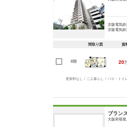
京阪電気鉄
京阪電気鉄
間取り図
賃
8階
20
更新料なし
二人暮らし
バス・トイ
ブラン
大阪府寝屋