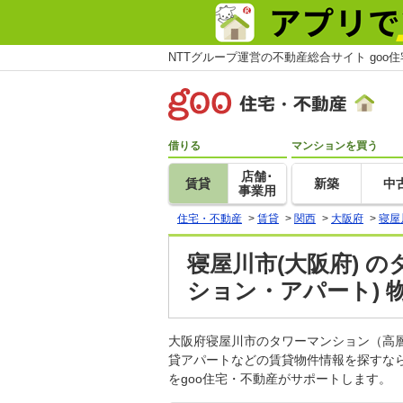
NTTグループ運営の不動産総合サイト goo
借りる
マンションを買う
店舗･
賃貸
新築
中
事業用
住宅・不動産
>
賃貸
>
関西
>
大阪府
>
寝屋
寝屋川市(大阪府) 
ション・アパート) 
大阪府寝屋川市のタワーマンション（高
貸アパートなどの賃貸物件情報を探すな
をgoo住宅・不動産がサポートします。