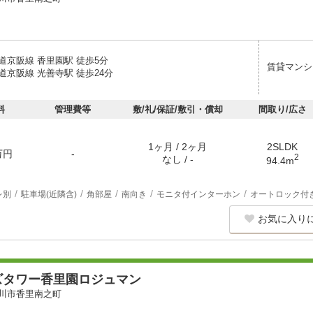
道京阪線 香里園駅 徒歩5分
賃貸マンシ
道京阪線 光善寺駅 徒歩24分
料
管理費等
敷/礼/保証/敷引・償却
間取り/広さ
1ヶ月 / 2ヶ月
2SLDK
万円
-
2
なし / -
94.4m
レ別
駐車場(近隣含)
角部屋
南向き
モニタ付インターホン
オートロック付
お気に入り
ズタワー香里園ロジュマン
川市香里南之町