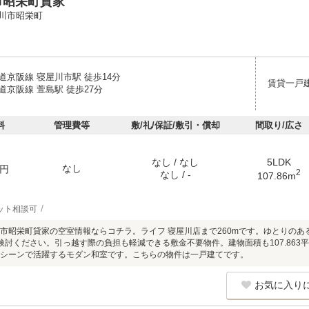
市昭栄町貸家
川市昭栄町
道京阪線 寝屋川市駅 徒歩14分
賃貸一戸
道京阪線 萱島駅 徒歩27分
料
管理費等
敷/礼/保証/敷引・償却
間取り/広さ
なし / なし
5LDK
なし
円
2
なし / -
107.86m
ット相談可
市昭栄町貸家の空室情報ならコチラ。ライフ 寝屋川店まで260mです。ゆとりの
ご検討ください。引っ越す際の負担も軽減できる敷金不要物件。建物面積も107.86
シーンで活躍するモダン和室です。こちらの物件は一戸建てです。
お気に入り