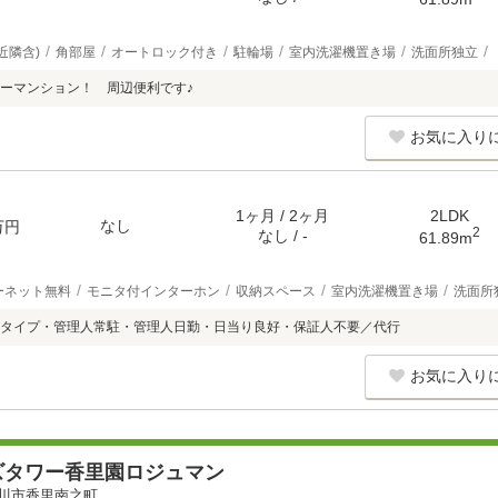
近隣含)
角部屋
オートロック付き
駐輪場
室内洗濯機置き場
洗面所独立
ーマンション！ 周辺便利です♪
お気に入り
1ヶ月 / 2ヶ月
2LDK
なし
万円
2
なし / -
61.89m
ーネット無料
モニタ付インターホン
収納スペース
室内洗濯機置き場
洗面所
タイプ・管理人常駐・管理人日勤・日当り良好・保証人不要／代行
お気に入り
ズタワー香里園ロジュマン
川市香里南之町