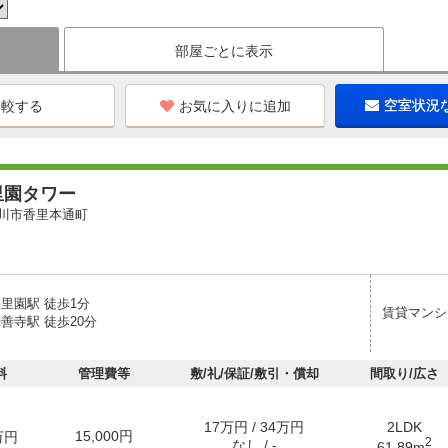
部屋ごとに表示
お気に入りに追加
空室状況
里園タワー
川市香里本通町
里園駅 徒歩1分
賃貸マンシ
善寺駅 徒歩20分
料
管理費等
敷/礼/保証/敷引・償却
間取り/広さ
17万円 / 34万円
2LDK
15,000円
万円
2
なし / -
61.89m