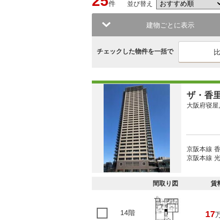
25
件
並び替え
建物ごとに表示
チェックした物件を一括で
ザ・香
大阪府寝屋
京阪本線 香
京阪本線 光
間取り図
賃
14階
17