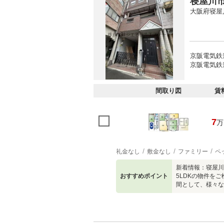
寝屋川
大阪府寝屋
京阪電気鉄
京阪電気鉄
間取り図
賃
7
万
礼金なし
敷金なし
ファミリー
ペ
新着情報：寝屋川
おすすめポイント
5LDKの物件を
間として、様々な