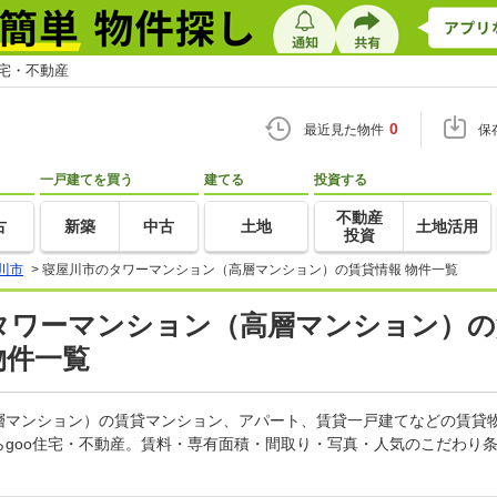
住宅・不動産
0
最近見た物件
保
一戸建てを買う
建てる
投資する
不動産
古
新築
中古
土地
土地活用
投資
川市
>
寝屋川市のタワーマンション（高層マンション）の賃貸情報 物件一覧
のタワーマンション（高層マンション）の
物件一覧
層マンション）の賃貸マンション、アパート、賃貸一戸建てなどの賃貸
らgoo住宅・不動産。賃料・専有面積・間取り・写真・人気のこだわり