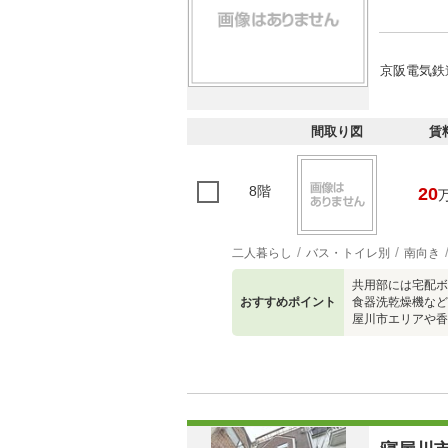
京阪電気鉄
間取り図
賃
8階
20
二人暮らし
バス・トイレ別
南向き
共用部には宅配ボ
おすすめポイント
食器洗乾燥機など
屋川市エリアや香