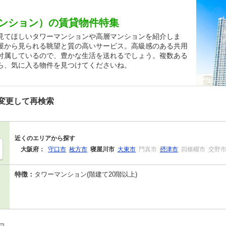
ンション）の賃貸物件特集
見てほしいタワーマンションや高層マンションを紹介しま
屋から見られる眺望と質の高いサービス。高級感のある共用
付属しているので、豊かな生活を送れるでしょう。複数ある
ら、気に入る物件を見つけてくださいね。
変更して再検索
近くのエリアから探す
大阪府：
守口市
枚方市
寝屋川市
大東市
門真市
摂津市
四條畷市
交野
特徴：
タワーマンション(階建て20階以上)