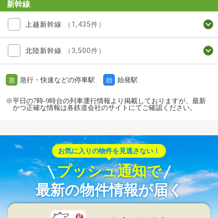
新幹線
上越新幹線
（1,435件）
北陸新幹線
（3,500件）
急行・快速などの停車駅
始発駅
急
始
※平日の7時-9時台の列車運行情報より掲載しておりますが、最新
かつ正確な情報は各鉄道会社のサイトにてご確認ください。
お気に入りの物件を見逃さない！
プッシュ通知で
最新の物件情報が届く