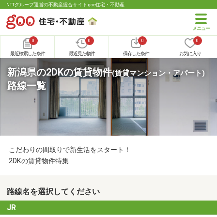
NTTグループ運営の不動産総合サイト goo住宅・不動産
0
0
0
0
最近検索した条件
最近見た物件
保存した条件
お気に入り
新潟県の2DKの賃貸物件
(賃貸マンション・アパート)
路線一覧
こだわりの間取りで新生活をスタート！
2DKの賃貸物件特集
路線名を選択してください
JR