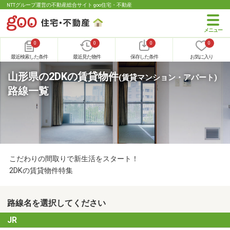
NTTグループ運営の不動産総合サイト goo住宅・不動産
0
0
0
0
最近検索した条件
最近見た物件
保存した条件
お気に入り
山形県の2DKの賃貸物件
(賃貸マンション・アパート)
路線一覧
こだわりの間取りで新生活をスタート！
2DKの賃貸物件特集
路線名を選択してください
JR