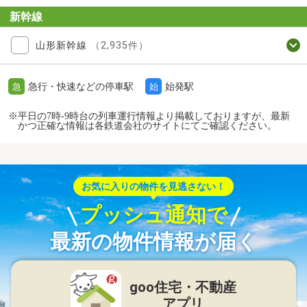
新幹線
山形新幹線
（2,935件）
急行・快速などの停車駅
始発駅
急
始
※平日の7時-9時台の列車運行情報より掲載しておりますが、最新
かつ正確な情報は各鉄道会社のサイトにてご確認ください。
お気に入りの物件を見逃さない！
プッシュ通知で
最新の物件情報が届く
goo住宅・不動産
アプリ