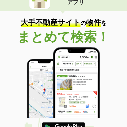
アプリ
大手不動産サイト
物件
の
を
まとめて検索！