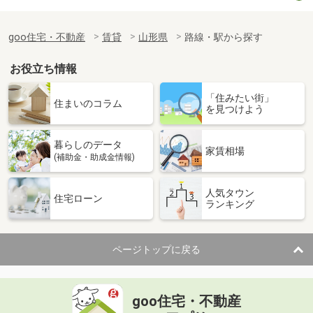
goo住宅・不動産
賃貸
山形県
路線・駅から探す
お役立ち情報
「住みたい街」
住まいのコラム
を見つけよう
暮らしのデータ
家賃相場
(補助金・助成金情報)
人気タウン
住宅ローン
ランキング
ページトップに戻る
goo住宅・不動産