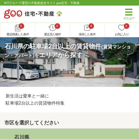
NTTグループ運営の不動産総合サイト goo住宅・不動産
0
0
0
0
最近検索した条件
最近見た物件
保存した条件
お気に入り
石川県の駐車場2台以上の賃貸物件
(賃貸マンショ
エリアから探す
ン・アパート)
を
新生活は愛車と一緒に
駐車場2台以上の賃貸物件特集
市区を選択してください
石川県