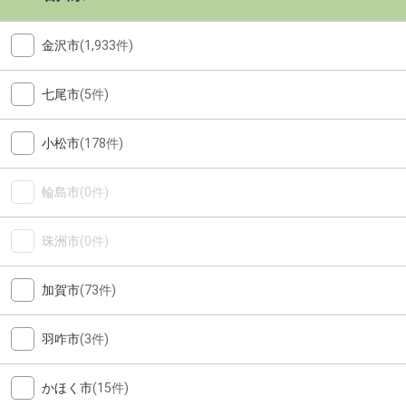
金沢市
(1,933件)
七尾市
(5件)
小松市
(178件)
輪島市
(0件)
珠洲市
(0件)
加賀市
(73件)
羽咋市
(3件)
かほく市
(15件)