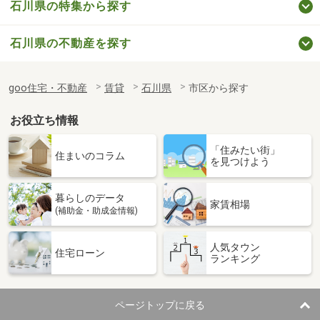
石川県の特集から探す
石川県の不動産を探す
goo住宅・不動産
賃貸
石川県
市区から探す
お役立ち情報
「住みたい街」
住まいのコラム
を見つけよう
暮らしのデータ
家賃相場
(補助金・助成金情報)
人気タウン
住宅ローン
ランキング
ページトップに戻る