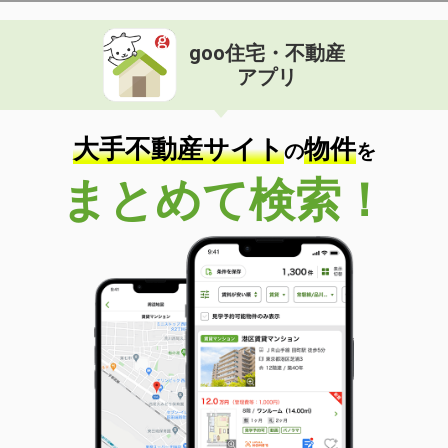
goo住宅・不動産
アプリ
大手不動産サイト
物件
の
を
まとめて検索！