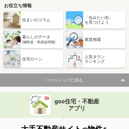
お役立ち情報
「住みたい街」
住まいのコラム
を見つけよう
暮らしのデータ
家賃相場
(補助金・助成金情報)
人気タウン
住宅ローン
ランキング
ページトップに戻る
goo住宅・不動産
アプリ
大手不動産サイト
物件