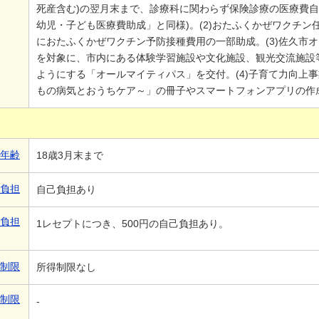
死産含む)の翌月末まで、診療科に関わらず保険診療の医療費自
幼児・子ども医療費助成」と同様)。(2)おたふくかぜワクチン
におたふくかぜワクチン予防接種費用の一部助成。(3)佐久市
を対象に、市内にある体験学習施設や文化施設、観光交流施設
ようにする「オールマイティパス」を交付。(4)子育て力向上
もの病気とおうちケア～」の冊子やスマートフォンアプリの作
象年齢
18歳3月末まで
己負担
自己負担あり
己負担
1レセプトにつき、500円の自己負担あり。
得制限
所得制限なし
得制限
-