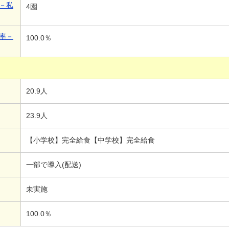
－私
4園
率－
100.0％
20.9人
23.9人
【小学校】完全給食【中学校】完全給食
一部で導入(配送)
未実施
100.0％