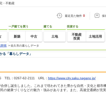
住宅・不動産
0
最近見た物件
保
一戸建てを買う
建てる
投資する
不動産
古
新築
中古
土地
土地活用
投資
長野県
>
佐久市の暮らしデータ
つかる「暮らしデータ」
L：0267-62-2111 URL：
https://www.city.saku.nagano.jp/
町1村が合併し誕生しました。これまで培われてきた豊かな自然・文化と都
市民の健康づくりなどの魅力・強みがあります。また、高速交通網が充