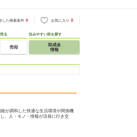
0
0
存した検索条件
お気に入り
売る
住みやすい街を探す
助成金
売却
情報
市機能が調和した快適な生活環境や関係機
実し、人・モノ・情報が活発に行き交