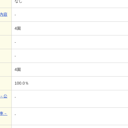
なし
内容
-
4園
-
-
4園
100.0％
－公
-
率－
-