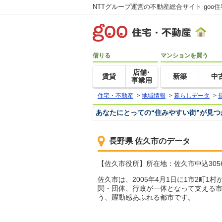
NTTグループ運営の不動産総合サイト goo
借りる
マンションを買う
店舗･
賃貸
新築
中
事業用
住宅・不動産
>
地域情報
>
暮らしデータ
>
あなたにとっての“住みやすい街”が見
長野県 佐久市のデータ
【佐久市役所】所在地：佐久市中込3056 TE
佐久市は、2005年4月1日に1市2
関・団体、行政が一体となって支える
う、躍動感あふれる都市です。