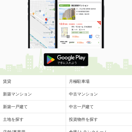
岡山県岡山市北区津島西坂１
価 格
1,280万円
住 所
岡山県岡山市北区津島西坂１
専有面積
70m²
間取り
3LDK
岡山県岡山市北区京町
価 格
330万円
住 所
岡山県岡山市北区京町
専有面積
22.75m²
間取り
1K
賃貸
月極駐車場
岡山県倉敷市老松町３
新築マンション
中古マンション
価 格
3,199万円
新築一戸建て
中古一戸建て
住 所
岡山県倉敷市老松町３
専有面積
95.2m²
土地を探す
投資物件を探す
間取り
4LDK