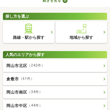
続きを見る
ので、間取りや購入費用、設備をチェックしたうえで決めましょ
う。ここでは、すぐに引っ越す必要のある方におすすめの即入居
可の中古マンションを紹介します。
探し方を選ぶ
路線・駅から探す
地域から探す
人気のエリアから探す
岡山市北区
（242件）
倉敷市
（61件）
岡山市南区
（34件）
岡山市中区
（44件）