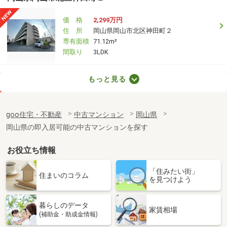
価 格
2,299万円
住 所
岡山県岡山市北区神田町２
専有面積
71.12m²
間取り
3LDK
岡山県岡山市北区鹿田町１
もっと見る
価 格
3,690万円
住 所
岡山県岡山市北区鹿田町１
goo住宅・不動産
中古マンション
岡山県
専有面積
76.44m²
岡山県の即入居可能の中古マンションを探す
間取り
3LDK
お役立ち情報
岡山県岡山市北区鹿田町１
「住みたい街」
価 格
3,690万円
住まいのコラム
を見つけよう
住 所
岡山県岡山市北区鹿田町１
専有面積
76.44m²
暮らしのデータ
間取り
3LDK
家賃相場
(補助金・助成金情報)