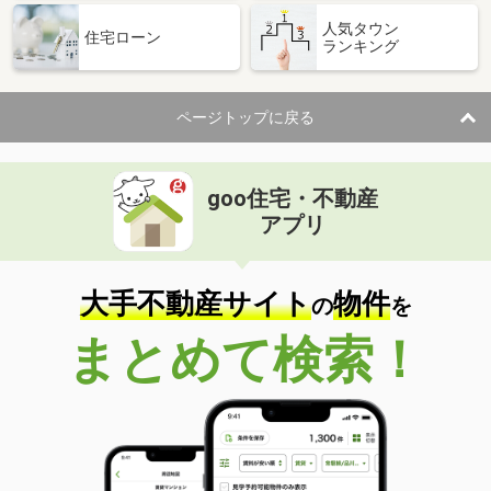
岡山県岡山市北区鹿田町１
人気タウン
住宅ローン
ランキング
価 格
2,290万円
住 所
岡山県岡山市北区鹿田町１
専有面積
65.1m²
ページトップに戻る
間取り
2LDK
岡山県岡山市北区平野
goo住宅・不動産
価 格
2,850万円
アプリ
住 所
岡山県岡山市北区平野
専有面積
73.29m²
間取り
3LDK
大手不動産サイト
物件
の
を
岡山県岡山市北区野田２
まとめて検索！
価 格
1,949万円
住 所
岡山県岡山市北区野田２
専有面積
59.82m²
間取り
3LDK