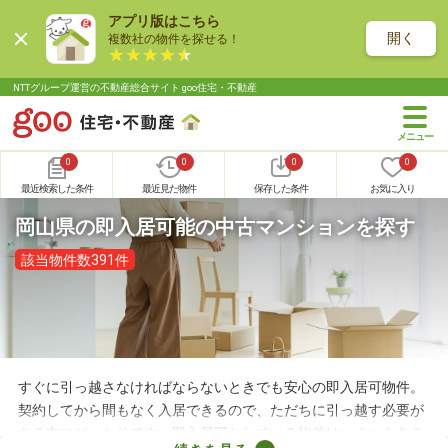
アプリ版はこちら
開く
複数社の物件を探せる！
NTTグループ運営の不動産総合サイト goo住宅・不動産
0
0
0
0
最近検索した条件
最近見た物件
保存した条件
お気に入り
岡山県の即入居可能の中古マンションを探す
該当物件数391件
すぐに引っ越さなければならないときでも安心の即入居可物件。
契約してから間もなく入居できるので、ただちに引っ越す必要が
ある方にぴったりです。即入居可としている物件はいくつもある