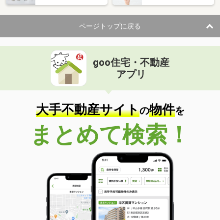
住 所
岡山県岡山市北区鹿田町１
専有面積
65.1m²
ページトップに戻る
間取り
2LDK
岡山県岡山市北区平野
goo住宅・不動産
価 格
2,850万円
アプリ
住 所
岡山県岡山市北区平野
専有面積
73.29m²
間取り
3LDK
大手不動産サイト
物件
の
を
岡山県岡山市北区野田２
まとめて検索！
価 格
1,949万円
住 所
岡山県岡山市北区野田２
専有面積
59.82m²
間取り
3LDK
岡山県岡山市北区津島西坂１
価 格
1,280万円