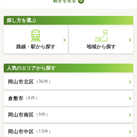
続きを見る
せん。物件価格×3.3～5.5％で決まる仲介手数料は、場合によって
は高額に。費用を抑えたい方は、ここで紹介する売主・代理物件
をチェックしてみてくださいね。
探し方を選ぶ
路線・駅から探す
地域から探す
人気のエリアから探す
岡山市北区
（36件）
倉敷市
（6件）
岡山市南区
（9件）
岡山市中区
（13件）