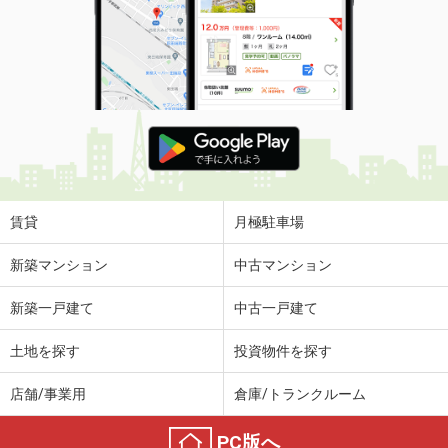
住 所
岡山県岡山市北区津島西坂１
専有面積
70m²
間取り
3LDK
岡山県岡山市北区京町
価 格
330万円
住 所
岡山県岡山市北区京町
専有面積
22.75m²
間取り
1K
賃貸
月極駐車場
岡山県倉敷市老松町３
新築マンション
中古マンション
価 格
3,199万円
新築一戸建て
中古一戸建て
住 所
岡山県倉敷市老松町３
専有面積
95.2m²
土地を探す
投資物件を探す
間取り
4LDK
店舗/事業用
倉庫/トランクルーム
岡山県岡山市北区西長瀬
PC版へ