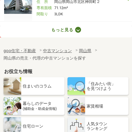
住 所
岡山県岡山市北区神田町２
専有面積
71.12m²
間取り
3LDK
岡山県岡山市北区鹿田町１
もっと見る
価 格
3,690万円
住 所
岡山県岡山市北区鹿田町１
goo住宅・不動産
中古マンション
岡山県
専有面積
76.44m²
岡山県の売主・代理の中古マンションを探す
間取り
3LDK
お役立ち情報
岡山県岡山市北区鹿田町１
「住みたい街」
価 格
3,690万円
住まいのコラム
を見つけよう
住 所
岡山県岡山市北区鹿田町１
専有面積
76.44m²
暮らしのデータ
間取り
3LDK
家賃相場
(補助金・助成金情報)
岡山県岡山市北区鹿田町１
人気タウン
住宅ローン
ランキング
価 格
2,290万円