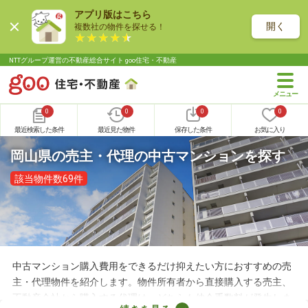
アプリ版はこちら
開く
複数社の物件を探せる！
NTTグループ運営の不動産総合サイト goo住宅・不動産
0
0
0
0
最近検索した条件
最近見た物件
保存した条件
お気に入り
岡山県の売主・代理の中古マンションを探す
該当物件数69件
中古マンション購入費用をできるだけ抑えたい方におすすめの売
主・代理物件を紹介します。物件所有者から直接購入する売主、
不動産会社から購入する代理は、どちらも仲介手数料が発生しま