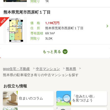
間取り
1K
熊本県荒尾市西原町１丁目
価 格
1,198万円
住 所
熊本県荒尾市西原町１丁目
専有面積
69.1m²
間取り
3LDK
熊本県熊本市中央区坪井１
もっと見る
価 格
250万円
住 所
熊本県熊本市中央区坪井１
goo住宅・不動産
中古マンション
熊本県
専有面積
18.52m²
熊本県の駐車場空き有りの中古マンションを探す
間取り
1K
お役立ち情報
熊本県熊本市中央区大江本町
「住みたい街」
価 格
3,090万円
住まいのコラム
を見つけよう
住 所
熊本県熊本市中央区大江本町
専有面積
70.85m²