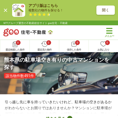
アプリ版はこちら
開く
複数社の物件を探せる！
NTTグループ運営の不動産総合サイト goo住宅・不動産
0
0
0
0
最近検索した条件
最近見た物件
保存した条件
お気に入り
熊本県の駐車場空き有りの中古マンションを
探す
該当物件数491件
引っ越し先に車を持っていきたいけれど、駐車場の空きがあるか
がわからないとお困りではありませんか？マンションに駐車場が
併設されていれば、車から自宅への移動が楽になります。暮らし