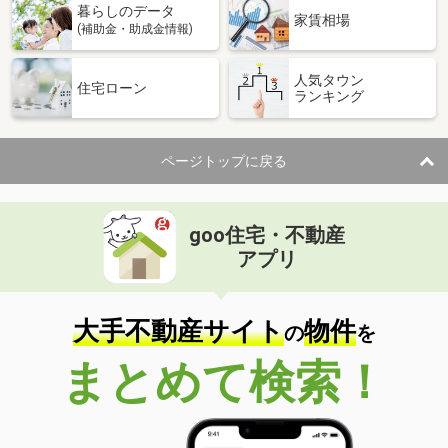
暮らしのデータ
間取り
3LDK
家賃相場
(補助金・助成金情報)
熊本県熊本市北区鶴羽田１
人気タウン
住宅ローン
ランキング
価 格
2,200万円
住 所
熊本県熊本市北区鶴羽田１
専有面積
76.76m²
ページトップに戻る
間取り
4LDK
熊本県熊本市中央区萩原町
goo住宅・不動産
価 格
1,898万円
アプリ
住 所
熊本県熊本市中央区萩原町
専有面積
78.84m²
間取り
3LDK
大手不動産サイト
物件
の
を
熊本県熊本市東区長嶺南７
まとめて検索！
価 格
2,649万円
住 所
熊本県熊本市東区長嶺南７
専有面積
67.95m²