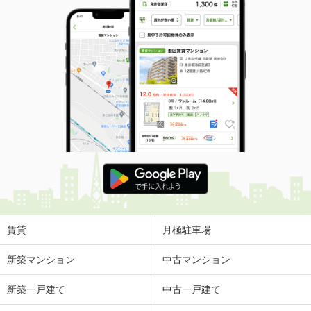
間取り
3LDK
熊本県熊本市東区新南部５
価 格
1,740万円
住 所
熊本県熊本市東区新南部５
専有面積
72.81m²
間取り
3LDK
熊本県熊本市東区新南部５
価 格
1,740万円
住 所
熊本県熊本市東区新南部５
専有面積
72.81m²
間取り
3LDK
賃貸
月極駐車場
熊本県熊本市東区西原１
新築マンション
中古マンション
価 格
3,390万円
新築一戸建て
中古一戸建て
住 所
熊本県熊本市東区西原１