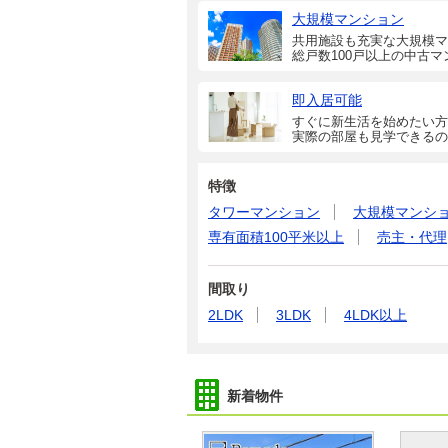
大規模マンション
共用施設も充実な大規模マ
総戸数100戸以上の中古マ
即入居可能
すぐに新生活を始めたい方
実際の部屋も見学できるの
特徴
タワーマンション
大規模マンシ
専有面積100平米以上
売主・代理
間取り
2LDK
3LDK
4LDK以上
新着物件