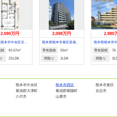
2,090万円
2,098万円
2,98
熊本県熊本市中央区京町１丁目
熊本県熊本市東区長嶺南７丁目
面積
83.67m²
専有面積
55m²
専有面積
76
り
2SLDK
間取り
2LDK
間取り
3L
熊本市中央区
熊本市西区
熊本市東区
菊池郡大津町
菊池郡菊陽町
合志市
八代市
山鹿市