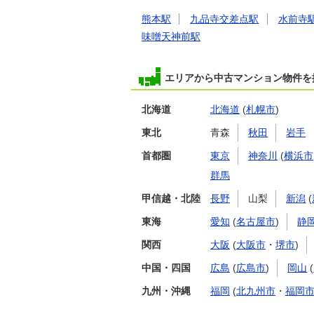
熊本駅
九品寺交差点駅
水前寺
味噌天神前駅
エリアから中古マンション物件を
北海道
北海道
(
札幌市
)
東北
青森
秋田
岩手
首都圏
東京
神奈川
(
横浜市
群馬
甲信越・北陸
長野
山梨
新潟
(
東海
愛知
(
名古屋市
)
静
関西
大阪
(
大阪市
・
堺市
)
中国・四国
広島
(
広島市
)
岡山
(
九州・沖縄
福岡
(
北九州市
・
福岡