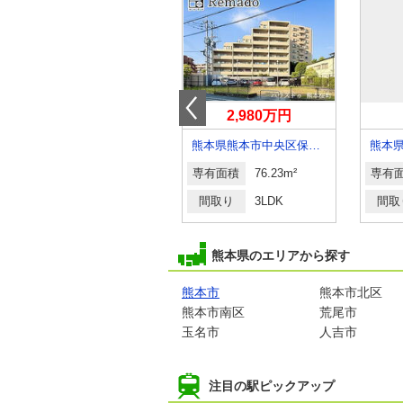
3,790万円
2,980万円
熊本県熊本市中央区水前寺公園
熊本県熊本市中央区保田窪１丁目
専有面積
81.84m²
専有面積
76.23m²
専有
間取り
3LDK
間取り
3LDK
間取
熊本県のエリアから探す
熊本市
熊本市北区
熊本市南区
荒尾市
玉名市
人吉市
注目の駅ピックアップ