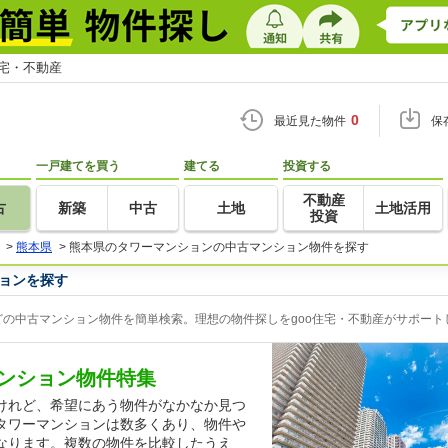
住宅・不動産
0
最近見た物件
保
一戸建てを買う
建てる
投資する
不動産
古
新築
中古
土地
土地活用
投資
>
熊本県
>
熊本県のタワーマンションの中古マンション物件を探す
ョンを探す
の中古マンション物件を簡単検索。理想の物件探しをgoo住宅・不動産がサポート
ンション物件特集
けれど、希望にあう物件がなかなか見つ
タワーマンションは数多くあり、物件や
なります。複数の物件を比較したうえ