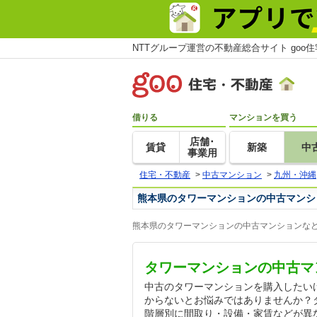
NTTグループ運営の不動産総合サイト goo
借りる
マンションを買う
店舗･
賃貸
新築
中
事業用
住宅・不動産
>
中古マンション
>
九州・沖縄
熊本県のタワーマンションの中古マンシ
熊本県のタワーマンションの中古マンションなど
タワーマンションの中古マ
中古のタワーマンションを購入したい
からないとお悩みではありませんか？
階層別に間取り・設備・家賃などが異