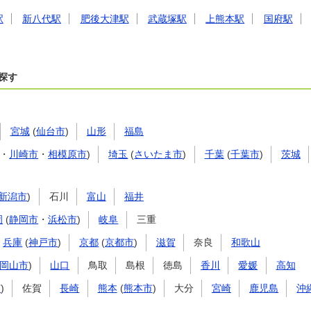
駅
新八代駅
肥後大津駅
武蔵塚駅
上熊本駅
国府駅
探す
宮城
(
仙台市
)
山形
福島
・
川崎市
・
相模原市
)
埼玉
(
さいたま市
)
千葉
(
千葉市
)
茨城
新潟市
)
石川
富山
福井
岡
(
静岡市
・
浜松市
)
岐阜
三重
兵庫
(
神戸市
)
京都
(
京都市
)
滋賀
奈良
和歌山
岡山市
)
山口
鳥取
島根
徳島
香川
愛媛
高知
市
)
佐賀
長崎
熊本
(
熊本市
)
大分
宮崎
鹿児島
沖