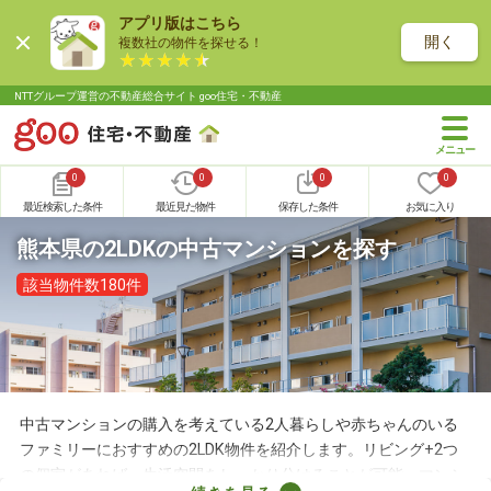
アプリ版はこちら
開く
複数社の物件を探せる！
NTTグループ運営の不動産総合サイト goo住宅・不動産
0
0
0
0
最近検索した条件
最近見た物件
保存した条件
お気に入り
熊本県の2LDKの中古マンションを探す
該当物件数180件
中古マンションの購入を考えている2人暮らしや赤ちゃんのいる
ファミリーにおすすめの2LDK物件を紹介します。リビング+2つ
の個室があれば、生活空間をしっかり分けることが可能。マンシ