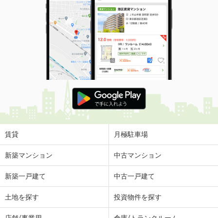
熊本県熊本市中央区九品寺５丁目
価 格
2,790万円
住 所
熊本県熊本市中央区九品寺５丁目
専有面積
62.75m²
間取り
2LDK
賃貸
月極駐車場
新築マンション
中古マンション
新築一戸建て
中古一戸建て
土地を探す
投資物件を探す