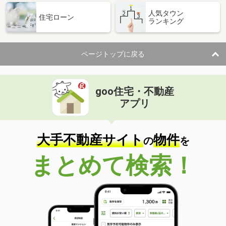
熊本県熊本市中央区南坪井町
人気タウン
住宅ローン
ランキング
価 格
5,280万円
住 所
熊本県熊本市中央区南坪井町
専有面積
72.3m²
ページトップに戻る
間取り
3LDK
熊本県熊本市西区春日１丁目
goo住宅・不動産
価 格
1,490万円
アプリ
住 所
熊本県熊本市西区春日１丁目
専有面積
70.01m²
間取り
3DK
大手不動産サイト
物件
の
を
熊本県熊本市中央区京町１丁目
まとめて検索！
価 格
880万円
住 所
熊本県熊本市中央区京町１丁目
専有面積
67.54m²
間取り
2LDK