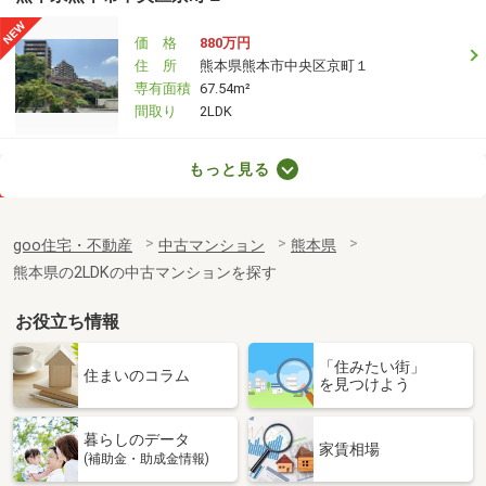
価 格
880万円
住 所
熊本県熊本市中央区京町１
専有面積
67.54m²
間取り
2LDK
熊本県熊本市中央区九品寺５
もっと見る
価 格
2,790万円
住 所
熊本県熊本市中央区九品寺５
goo住宅・不動産
中古マンション
熊本県
専有面積
62.75m²
熊本県の2LDKの中古マンションを探す
間取り
2LDK
お役立ち情報
熊本県熊本市中央区坪井３
「住みたい街」
価 格
2,500万円
住まいのコラム
を見つけよう
住 所
熊本県熊本市中央区坪井３
専有面積
88.8m²
暮らしのデータ
間取り
4LDK
家賃相場
(補助金・助成金情報)