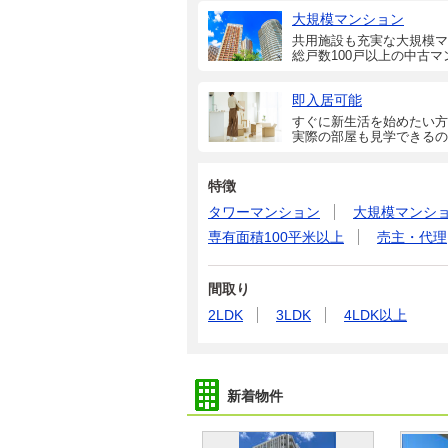
大規模マンション
共用施設も充実な大規模マ
総戸数100戸以上の中古マ
即入居可能
すぐに新生活を始めたい方
実際の部屋も見学できるの
特徴
タワーマンション
大規模マンシ
専有面積100平米以上
売主・代理
間取り
2LDK
3LDK
4LDK以上
新着物件