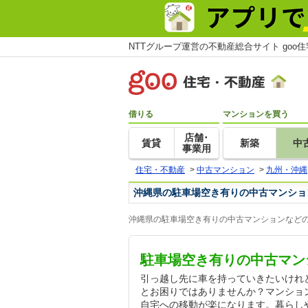
NTTグループ運営の不動産総合サイト goo
借りる
マンションを買う
店舗･
賃貸
新築
中
事業用
住宅・不動産
>
中古マンション
>
九州・沖縄
沖縄県の駐車場空き有りの中古マンショ
沖縄県の駐車場空き有りの中古マンションなどの
駐車場空き有りの中古マン
引っ越し先に車を持っていきたいけれ
とお困りではありませんか？マンショ
自宅への移動が楽になります。暮らし