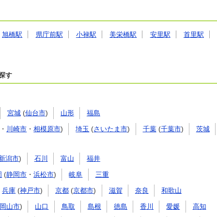
旭橋駅
県庁前駅
小禄駅
美栄橋駅
安里駅
首里駅
探す
宮城
(
仙台市
)
山形
福島
・
川崎市
・
相模原市
)
埼玉
(
さいたま市
)
千葉
(
千葉市
)
茨城
新潟市
)
石川
富山
福井
岡
(
静岡市
・
浜松市
)
岐阜
三重
兵庫
(
神戸市
)
京都
(
京都市
)
滋賀
奈良
和歌山
岡山市
)
山口
鳥取
島根
徳島
香川
愛媛
高知