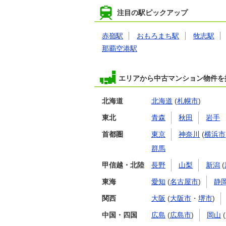
注目の駅ピックアップ
赤嶺駅
おもろまち駅
牧志駅
那覇空港駅
エリアから中古マンション物件を
北海道
北海道
(
札幌市
)
東北
青森
秋田
岩手
首都圏
東京
神奈川
(
横浜市
群馬
甲信越・北陸
長野
山梨
新潟
(
東海
愛知
(
名古屋市
)
静
関西
大阪
(
大阪市
・
堺市
)
中国・四国
広島
(
広島市
)
岡山
(