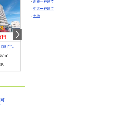
新築一戸建て
中古一戸建て
土地
0万円
5,380万円
2,580万円
沖縄県中頭郡西原町字小那覇
沖縄県那覇市旭町
沖縄県那覇市泊１丁目
.67m²
専有面積
76.94m²
専有面積
73.46m²
DK
間取り
2LDK
間取り
3LDK
原町
町