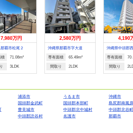
7,980万円
2,580万円
4,19
県那覇市松尾２
沖縄県那覇市字大道
面積
71.08m²
専有面積
65.49m²
専有面積
70
り
3LDK
間取り
2LDK
間取り
2L
浦添市
うるま市
沖縄市
国頭郡金武町
国頭郡本部町
島尻郡南風
町
豊見城市
中頭郡北中城村
中頭郡北谷
中頭郡読谷村
名護市
那覇市