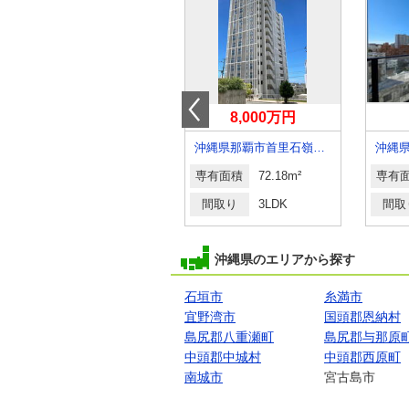
3,230万円
8,000万円
沖縄県石垣市字新川
沖縄県那覇市首里石嶺町４
沖縄
専有面積
58.57m²
専有面積
72.18m²
専有
間取り
1LDK
間取り
3LDK
間取
沖縄県のエリアから探す
石垣市
糸満市
宜野湾市
国頭郡恩納村
島尻郡八重瀬町
島尻郡与那原
中頭郡中城村
中頭郡西原町
南城市
宮古島市