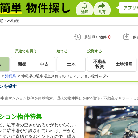
住宅・不動産
0
最近見た物件
保
一戸建てを買う
建てる
投資する
不動産
古
新築
中古
土地
土地活用
投資
>
沖縄県
>
沖縄県の駐車場空き有りの中古マンション物件を探す
ンを探す
中古マンション物件を簡単検索。理想の物件探しをgoo住宅・不動産がサポートし
ション物件特集
ど、駐車場の空きがあるかがわからない
ンに駐車場が併設されていれば、車から
やすさに直結するポイントなので、購入