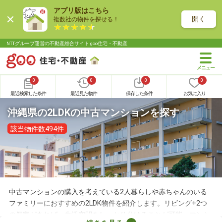
アプリ版はこちら
開く
複数社の物件を探せる！
NTTグループ運営の不動産総合サイト goo住宅・不動産
0
0
0
0
最近検索した条件
最近見た物件
保存した条件
お気に入り
沖縄県の2LDKの中古マンションを探す
該当物件数494件
中古マンションの購入を考えている2人暮らしや赤ちゃんのいる
ファミリーにおすすめの2LDK物件を紹介します。リビング+2つ
の個室があれば、生活空間をしっかり分けることが可能。マンシ