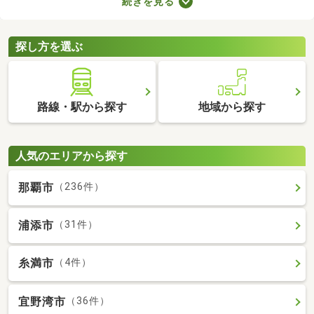
続きを見る
ョンによってお部屋の広さや設備、購入費用が変わるので、複数
の候補を比較することがおすすめです。いくつかの物件を見比べ
て、希望にぴったりなお部屋を購入しましょう。
探し方を選ぶ
路線・駅から探す
地域から探す
人気のエリアから探す
那覇市
（236件）
浦添市
（31件）
糸満市
（4件）
宜野湾市
（36件）