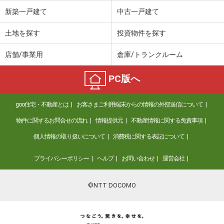
価 格
2,980万円
新築一戸建て
中古一戸建て
住 所
沖縄県那覇市字国場
専有面積
71.79m²
土地を探す
投資物件を探す
間取り
3LDK
店舗/事業用
倉庫/トランクルーム
沖縄県那覇市赤嶺１丁目
PC版へ
価 格
3,180万円
住 所
沖縄県那覇市赤嶺１丁目
goo住宅・不動産とは
お客さまご利用端末からの情報の外部送信について
専有面積
65.24m²
間取り
3LDK
物件に関するお問合せの流れ
情報提供元
不動産情報に関する免責事項
個人情報の取り扱いについて
消費税に関する表記について
沖縄県那覇市上之屋１丁目
プライバシーポリシー
ヘルプ
お問い合わせ
運営会社
価 格
5,480万円
住 所
沖縄県那覇市上之屋１丁目
専有面積
83.68m²
©NTT DOCOMO
間取り
3LDK
沖縄県那覇市繁多川５丁目