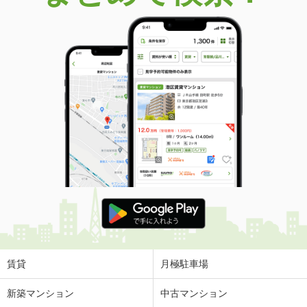
価 格
3,850万円
住 所
沖縄県浦添市港川２丁目
専有面積
67.15m²
間取り
2LDK
沖縄県浦添市牧港１丁目
価 格
3,490万円
住 所
沖縄県浦添市牧港１丁目
専有面積
55.37m²
間取り
2LDK
沖縄県那覇市字大道
価 格
4,780万円
住 所
沖縄県那覇市字大道
専有面積
71.29m²
間取り
3LDK
賃貸
月極駐車場
沖縄県那覇市字国場
新築マンション
中古マンション