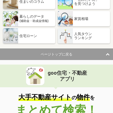
価 格
5,380万円
住まいのコラム
を見つけよう
住 所
沖縄県那覇市旭町
専有面積
76.94m²
暮らしのデータ
間取り
2LDK
家賃相場
(補助金・助成金情報)
沖縄県那覇市泊１丁目
人気タウン
住宅ローン
ランキング
価 格
2,580万円
住 所
沖縄県那覇市泊１丁目
専有面積
73.46m²
ページトップに戻る
間取り
3LDK
沖縄県那覇市松尾２
goo住宅・不動産
価 格
1,849万円
アプリ
住 所
沖縄県那覇市松尾２
専有面積
55.81m²
間取り
2LDK
大手不動産サイト
物件
の
を
沖縄県浦添市港川２丁目
まとめて検索！