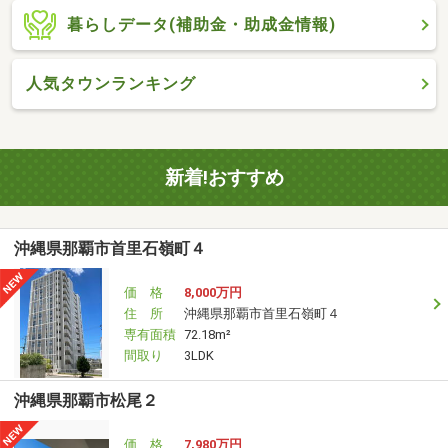
暮らしデータ(補助金・助成金情報)
人気タウンランキング
新着!おすすめ
沖縄県那覇市首里石嶺町４
価 格
8,000万円
住 所
沖縄県那覇市首里石嶺町４
専有面積
72.18m²
間取り
3LDK
沖縄県那覇市松尾２
価 格
7,980万円