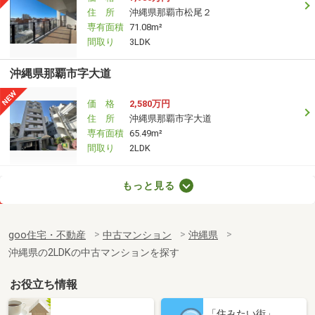
住 所
沖縄県那覇市松尾２
専有面積
71.08m²
間取り
3LDK
沖縄県那覇市字大道
価 格
2,580万円
住 所
沖縄県那覇市字大道
専有面積
65.49m²
間取り
2LDK
沖縄県中頭郡西原町字小那覇
もっと見る
価 格
4,190万円
住 所
沖縄県中頭郡西原町字小那覇
goo住宅・不動産
中古マンション
沖縄県
専有面積
70.67m²
沖縄県の2LDKの中古マンションを探す
間取り
2LDK
お役立ち情報
沖縄県那覇市旭町
「住みたい街」