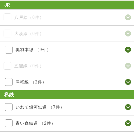
JR
八戸線
（0件）
大湊線
（0件）
奥羽本線
（9件）
五能線
（0件）
津軽線
（2件）
私鉄
いわて銀河鉄道
（7件）
青い森鉄道
（2件）