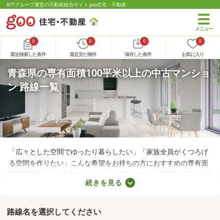
NTTグループ運営の不動産総合サイト goo住宅・不動産
0
0
0
0
最近検索した条件
最近見た物件
保存した条件
お気に入り
青森県の専有面積100平米以上の中古マンショ
ン 路線一覧
「広々とした空間でゆったり暮らしたい」「家族全員がくつろげ
る空間を作りたい」こんな希望をお持ちの方におすすめの専有面
積100平米以上の中古マンションを紹介します。100平米以上の物
続きを見る
件は、4人家族がゆったり暮らす広さとして最適。立地や物件設
備、間取りに応じて予算が変わるので、複数の物件を見比べてみ
てくださいね。
路線名を選択してください