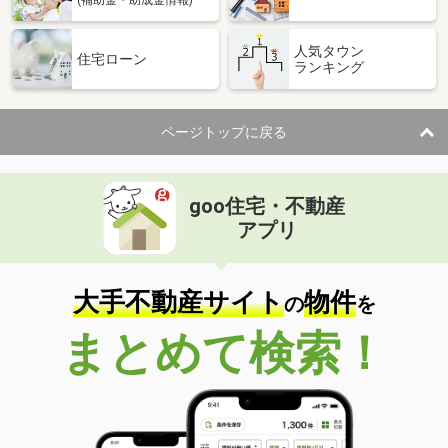
(補助金・助成金情報)
人気タウン
住宅ローン
ランキング
ページトップに戻る
goo住宅・不動産
アプリ
大手不動産サイト
物件
の
を
まとめて検索！