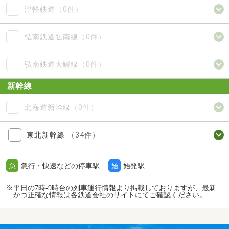
津軽鉄道
（0件）
弘南鉄道弘南線
（0件）
弘南鉄道大鰐線
（0件）
新幹線
北海道新幹線
（0件）
東北新幹線
（34件）
急行・快速などの停車駅
始発駅
急
始
※平日の7時-9時台の列車運行情報より掲載しておりますが、最新
かつ正確な情報は各鉄道会社のサイトにてご確認ください。