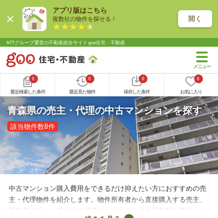
アプリ版はこちら
開く
複数社の物件を探せる！
NTTグループ運営の不動産総合サイト goo住宅・不動産
0
0
0
0
最近検索した条件
最近見た物件
保存した条件
お気に入り
青森県の売主・代理の中古マンションを探す
該当物件数8件
中古マンション購入費用をできるだけ抑えたい方におすすめの売
主・代理物件を紹介します。物件所有者から直接購入する売主、
不動産会社から購入する代理は、どちらも仲介手数料が発生しま