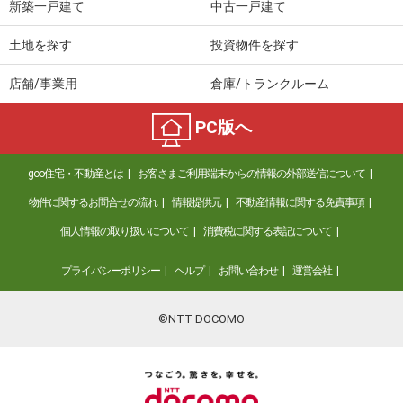
新築一戸建て
中古一戸建て
土地を探す
投資物件を探す
店舗/事業用
倉庫/トランクルーム
PC版へ
goo住宅・不動産とは
お客さまご利用端末からの情報の外部送信について
物件に関するお問合せの流れ
情報提供元
不動産情報に関する免責事項
個人情報の取り扱いについて
消費税に関する表記について
プライバシーポリシー
ヘルプ
お問い合わせ
運営会社
©NTT DOCOMO