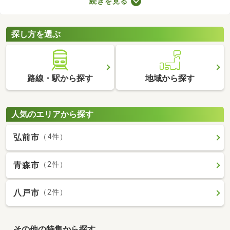
続きを見る
せん。物件価格×3.3～5.5％で決まる仲介手数料は、場合によって
は高額に。費用を抑えたい方は、ここで紹介する売主・代理物件
をチェックしてみてくださいね。
探し方を選ぶ
路線・駅から探す
地域から探す
人気のエリアから探す
弘前市
（4件）
青森市
（2件）
八戸市
（2件）
その他の特集から探す