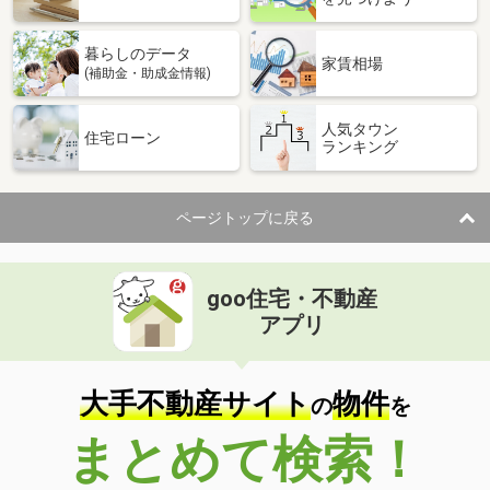
暮らしのデータ
家賃相場
(補助金・助成金情報)
人気タウン
住宅ローン
ランキング
ページトップに戻る
goo住宅・不動産
アプリ
大手不動産サイト
物件
の
を
まとめて検索！