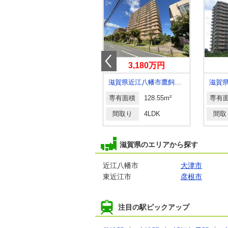
1,080万円
3,180万円
滋賀県大津市平津２丁目
滋賀県近江八幡市鷹飼町南４
滋賀
専有面積
95.04m²
専有面積
128.55m²
専有
間取り
4LDK
間取り
4LDK
間取
滋賀県のエリアから探す
近江八幡市
大津市
東近江市
彦根市
注目の駅ピックアップ