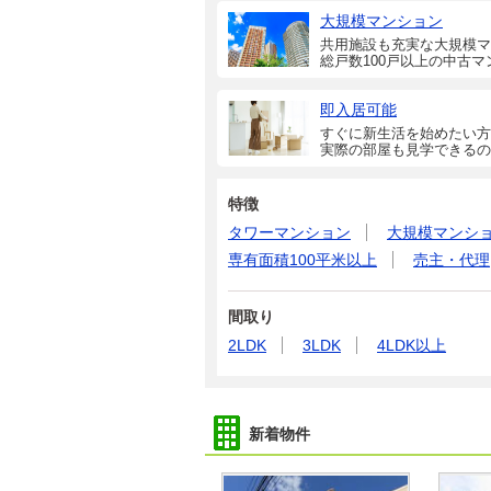
大規模マンション
共用施設も充実な大規模マ
総戸数100戸以上の中古マ
即入居可能
すぐに新生活を始めたい方
実際の部屋も見学できるの
特徴
タワーマンション
大規模マンシ
専有面積100平米以上
売主・代理
間取り
2LDK
3LDK
4LDK以上
新着物件