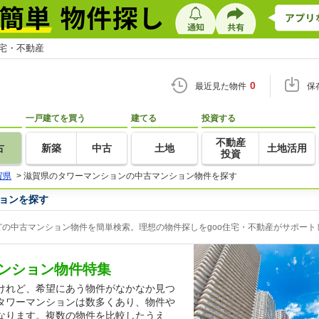
住宅・不動産
0
最近見た物件
保
一戸建てを買う
建てる
投資する
不動産
古
新築
中古
土地
土地活用
投資
賀県
>
滋賀県のタワーマンションの中古マンション物件を探す
ョンを探す
の中古マンション物件を簡単検索。理想の物件探しをgoo住宅・不動産がサポート
ンション物件特集
けれど、希望にあう物件がなかなか見つ
タワーマンションは数多くあり、物件や
なります。複数の物件を比較したうえ