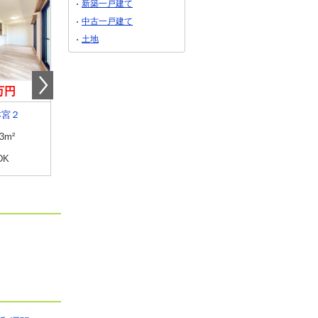
新築一戸建て
中古一戸建て
土地
0万円
998万円
2,580万円
本宮２
滋賀県大津市湖城が丘
滋賀県草津市西大路町
.3m²
専有面積
66.15m²
専有面積
68.75m²
DK
間取り
3LDK
間取り
2LDK