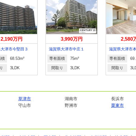
2,190万円
3,990万円
2,58
県大津市今堅田３
滋賀県大津市中庄１
滋賀県大津市
面積
68.53m²
専有面積
75m²
専有面積
69
り
3LDK
間取り
3LDK
間取り
3L
草津市
湖南市
長浜市
守山市
野洲市
栗東市