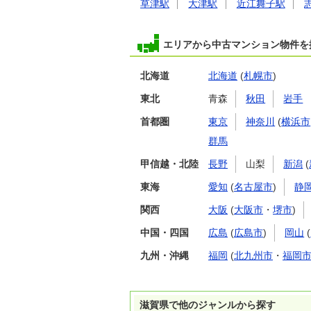
草津駅
大津駅
近江舞子駅
エリアから中古マンション物件を
北海道
北海道
(
札幌市
)
東北
青森
秋田
岩手
首都圏
東京
神奈川
(
横浜市
群馬
甲信越・北陸
長野
山梨
新潟
(
東海
愛知
(
名古屋市
)
静
関西
大阪
(
大阪市
・
堺市
)
中国・四国
広島
(
広島市
)
岡山
(
九州・沖縄
福岡
(
北九州市
・
福岡
滋賀県で他のジャンルから探す