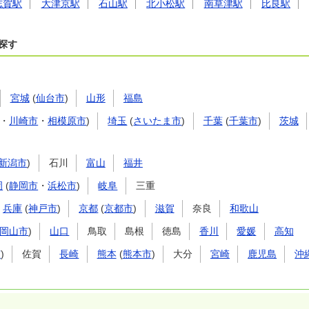
志賀駅
大津京駅
石山駅
北小松駅
南草津駅
比良駅
探す
宮城
(
仙台市
)
山形
福島
・
川崎市
・
相模原市
)
埼玉
(
さいたま市
)
千葉
(
千葉市
)
茨城
新潟市
)
石川
富山
福井
岡
(
静岡市
・
浜松市
)
岐阜
三重
兵庫
(
神戸市
)
京都
(
京都市
)
滋賀
奈良
和歌山
岡山市
)
山口
鳥取
島根
徳島
香川
愛媛
高知
市
)
佐賀
長崎
熊本
(
熊本市
)
大分
宮崎
鹿児島
沖