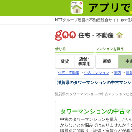
NTTグループ運営の不動産総合サイト goo
借りる
マンションを買う
店舗･
賃貸
新築
中
事業用
住宅・不動産
>
中古マンション
>
関西
>
滋
滋賀県のタワーマンションの中古マンシ
滋賀県のタワーマンションの中古マンションなど
タワーマンションの中古マ
中古のタワーマンションを購入したい
からないとお悩みではありませんか？
階層別に間取り・設備・家賃などが異