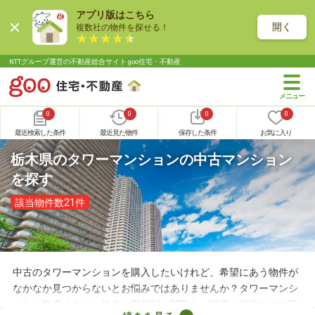
アプリ版はこちら
開く
複数社の物件を探せる！
NTTグループ運営の不動産総合サイト goo住宅・不動産
0
0
0
0
最近検索した条件
最近見た物件
保存した条件
お気に入り
栃木県のタワーマンションの中古マンション
を探す
該当物件数21件
中古のタワーマンションを購入したいけれど、希望にあう物件が
なかなか見つからないとお悩みではありませんか？タワーマンシ
ョンは数多くあり、物件や階層別に間取り・設備・家賃などが異