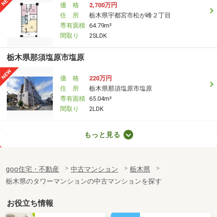
価 格
2,700万円
住 所
栃木県宇都宮市松が峰２丁目
専有面積
64.79m²
間取り
2SLDK
栃木県那須塩原市塩原
価 格
220万円
住 所
栃木県那須塩原市塩原
専有面積
65.04m²
間取り
2LDK
栃木県宇都宮市元今泉２
もっと見る
価 格
4,550万円
住 所
栃木県宇都宮市元今泉２
goo住宅・不動産
中古マンション
栃木県
専有面積
75.62m²
栃木県のタワーマンションの中古マンションを探す
間取り
3LDK
お役立ち情報
栃木県宇都宮市元今泉２