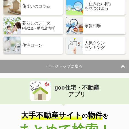
「住みたい街」
価 格
4,550万円
住まいのコラム
を見つけよう
住 所
栃木県宇都宮市元今泉２
専有面積
75.62m²
暮らしのデータ
間取り
3LDK
家賃相場
(補助金・助成金情報)
栃木県足利市田中町
人気タウン
住宅ローン
ランキング
価 格
3,680万円
住 所
栃木県足利市田中町
専有面積
92.05m²
ページトップに戻る
間取り
2SLDK
栃木県宇都宮市今泉２
goo住宅・不動産
価 格
4,290万円
アプリ
住 所
栃木県宇都宮市今泉２
専有面積
75.62m²
間取り
3LDK
大手不動産サイト
物件
の
を
栃木県宇都宮市三番町