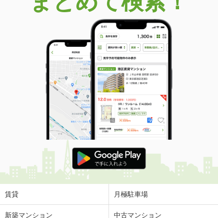
まとめて検索！
価 格
1,690万円
住 所
栃木県宇都宮市三番町
専有面積
58.11m²
間取り
1SLDK
栃木県足利市東砂原後町
価 格
590万円
住 所
栃木県足利市東砂原後町
専有面積
74m²
間取り
3LDK
栃木県足利市田中町
価 格
9,900万円
住 所
栃木県足利市田中町
専有面積
189.94m²
間取り
4SLDK
賃貸
月極駐車場
栃木県那須塩原市塩原
新築マンション
中古マンション