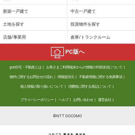
価 格
190万円
新築一戸建て
中古一戸建て
住 所
栃木県那須塩原市塩原
専有面積
32.29m²
土地を探す
投資物件を探す
間取り
1DK
店舗/事業用
倉庫/トランクルーム
PC版へ
goo住宅・不動産とは
お客さまご利用端末からの情報の外部送信について
物件に関するお問合せの流れ
情報提供元
不動産情報に関する免責事項
個人情報の取り扱いについて
消費税に関する表記について
プライバシーポリシー
ヘルプ
お問い合わせ
運営会社
©NTT DOCOMO