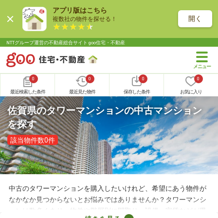
アプリ版はこちら
開く
複数社の物件を探せる！
NTTグループ運営の不動産総合サイト goo住宅・不動産
0
0
0
0
最近検索した条件
最近見た物件
保存した条件
お気に入り
佐賀県のタワーマンションの中古マンション
を探す
該当物件数0件
中古のタワーマンションを購入したいけれど、希望にあう物件が
なかなか見つからないとお悩みではありませんか？タワーマンシ
ョンは数多くあり、物件や階層別に間取り・設備・家賃などが異