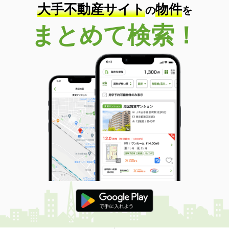
大手不動産サイト
物件
の
を
まとめて検索！