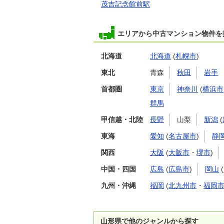
茂吉記念館前駅
専有面積
64.92m²
間取り
2LDK
エリアから中古マンション物件を
北海道
北海道
(
札幌市
)
東北
青森
秋田
岩手
首都圏
東京
神奈川
(
横浜市
群馬
甲信越・北陸
長野
山梨
新潟
(
東海
愛知
(
名古屋市
)
静
関西
大阪
(
大阪市
・
堺市
)
中国・四国
広島
(
広島市
)
岡山
(
九州・沖縄
福岡
(
北九州市
・
福岡
山形県で他のジャンルから探す