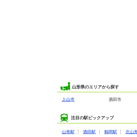
1,000万円
山形県山形市東原町３
専有面積
64.92m²
間取り
2LDK
山形県のエリアから探す
上山市
酒田市
注目の駅ピックアップ
1,000万円
山形県山形市東原町３
山形駅
酒田駅
鶴岡駅
北山