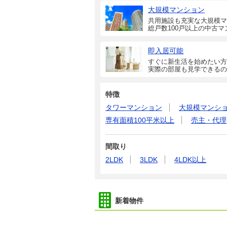
大規模マンション
共用施設も充実な大規模マ
総戸数100戸以上の中古マ
即入居可能
すぐに新生活を始めたい方
実際の部屋も見学できるの
特徴
タワーマンション
大規模マンシ
専有面積100平米以上
売主・代理
間取り
2LDK
3LDK
4LDK以上
新着物件