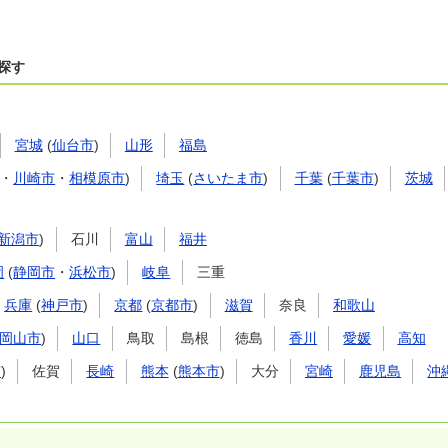
探す
宮城
(
仙台市
)
山形
福島
・
川崎市
・
相模原市
)
埼玉
(
さいたま市
)
千葉
(
千葉市
)
茨城
新潟市
)
石川
富山
福井
岡
(
静岡市
・
浜松市
)
岐阜
三重
兵庫
(
神戸市
)
京都
(
京都市
)
滋賀
奈良
和歌山
岡山市
)
山口
鳥取
島根
徳島
香川
愛媛
高知
市
)
佐賀
長崎
熊本
(
熊本市
)
大分
宮崎
鹿児島
沖