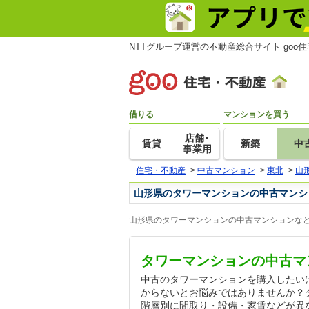
NTTグループ運営の不動産総合サイト goo
借りる
マンションを買う
店舗･
賃貸
新築
中
事業用
住宅・不動産
>
中古マンション
>
東北
>
山
山形県のタワーマンションの中古マンシ
山形県のタワーマンションの中古マンションなど
タワーマンションの中古マ
中古のタワーマンションを購入したい
からないとお悩みではありませんか？
階層別に間取り・設備・家賃などが異