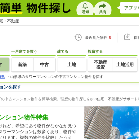
住宅・不動産
0
最近見た物件
保
一戸建てを買う
建てる
投資する
不動産
古
新築
中古
土地
土地活用
投資
形県
>
山形県のタワーマンションの中古マンション物件を探す
ョンを探す
の中古マンション物件を簡単検索。理想の物件探しをgoo住宅・不動産がサポート
ンション物件特集
けれど、希望にあう物件がなかなか見つ
タワーマンションは数多くあり、物件や
なります。複数の物件を比較したうえ