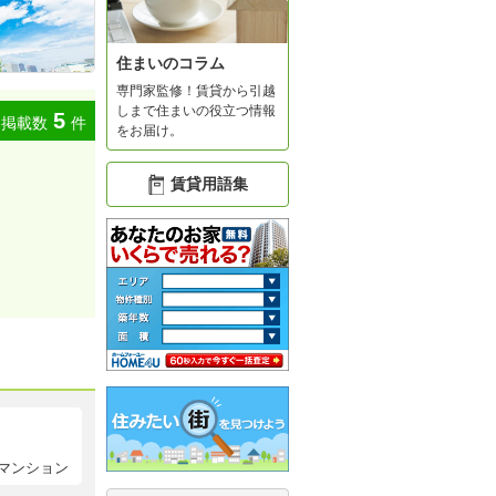
住まいのコラム
専門家監修！賃貸から引越
しまで住まいの役立つ情報
5
掲載数
件
をお届け。
賃貸用語集
マンション