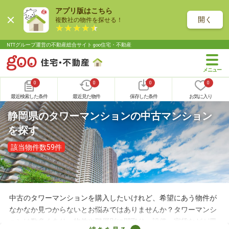
アプリ版はこちら
開く
複数社の物件を探せる！
NTTグループ運営の不動産総合サイト goo住宅・不動産
0
0
0
0
最近検索した条件
最近見た物件
保存した条件
お気に入り
静岡県のタワーマンションの中古マンション
を探す
該当物件数59件
中古のタワーマンションを購入したいけれど、希望にあう物件が
なかなか見つからないとお悩みではありませんか？タワーマンシ
ョンは数多くあり、物件や階層別に間取り・設備・家賃などが異