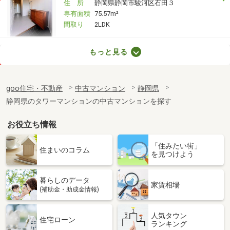
住 所
静岡県静岡市駿河区石田３
専有面積
75.57m²
間取り
2LDK
静岡県静岡市駿河区池田
もっと見る
価 格
2,690万円
住 所
静岡県静岡市駿河区池田
goo住宅・不動産
中古マンション
静岡県
専有面積
69.31m²
静岡県のタワーマンションの中古マンションを探す
間取り
3LDK
お役立ち情報
静岡県沼津市大岡
「住みたい街」
価 格
2,190万円
住まいのコラム
を見つけよう
住 所
静岡県沼津市大岡
専有面積
71m²
暮らしのデータ
間取り
2SLDK
家賃相場
(補助金・助成金情報)
静岡県静岡市葵区岳美１
人気タウン
住宅ローン
ランキング
価 格
1,190万円