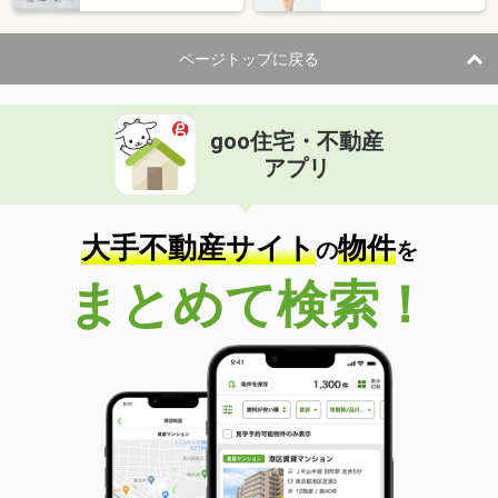
住 所
静岡県静岡市葵区岳美１
専有面積
64.11m²
ページトップに戻る
間取り
3LDK
静岡県静岡市葵区鷹匠２
goo住宅・不動産
価 格
4,690万円
アプリ
住 所
静岡県静岡市葵区鷹匠２
専有面積
72.18m²
間取り
3LDK
大手不動産サイト
物件
の
を
静岡県伊東市富戸
まとめて検索！
価 格
280万円
住 所
静岡県伊東市富戸
専有面積
68.86m²
間取り
3LDK
静岡県静岡市葵区上足洗３丁目
価 格
2,480万円