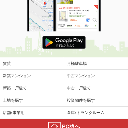
住 所
静岡県静岡市葵区上足洗３丁目
専有面積
92.38m²
間取り
4LDK
静岡県静岡市葵区鷹匠２丁目
価 格
4,690万円
住 所
静岡県静岡市葵区鷹匠２丁目
専有面積
72.18m²
間取り
3LDK
賃貸
月極駐車場
静岡県静岡市葵区川合３丁目
新築マンション
中古マンション
価 格
898万円
新築一戸建て
中古一戸建て
住 所
静岡県静岡市葵区川合３丁目
専有面積
84.08m²
土地を探す
投資物件を探す
間取り
4LDK
店舗/事業用
倉庫/トランクルーム
静岡県磐田市今之浦３
PC版へ