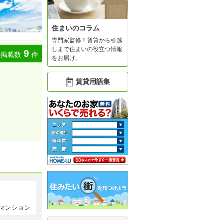
住まいのコラム
専門家監修！賃貸から引越
しまで住まいの役立つ情報
9
掲載数
件
をお届け。
賃貸用語集
マンション