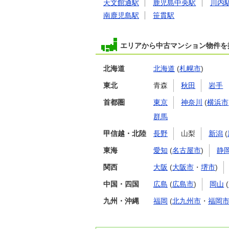
天文館通駅
鹿児島中央駅
川内
南鹿児島駅
笹貫駅
エリアから中古マンション物件を
北海道
北海道
(
札幌市
)
東北
青森
秋田
岩手
首都圏
東京
神奈川
(
横浜市
群馬
甲信越・北陸
長野
山梨
新潟
(
東海
愛知
(
名古屋市
)
静
関西
大阪
(
大阪市
・
堺市
)
中国・四国
広島
(
広島市
)
岡山
(
九州・沖縄
福岡
(
北九州市
・
福岡