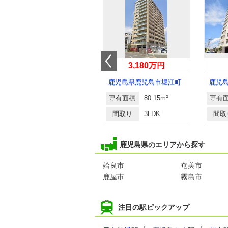
1,790万円
3,180万円
鹿児島県鹿児島市城西２丁目
鹿児島県鹿児島市堀江町
専有面積
62.7m²
専有面積
80.15m²
専有
間取り
2LDK
間取り
3LDK
間取
鹿児島県のエリアから探す
姶良市
奄美市
鹿屋市
霧島市
注目の駅ピックアップ