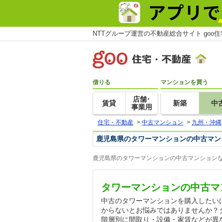
NTTグループ運営の不動産総合サイト goo
借りる
マンションを買う
店舗･
賃貸
新築
中
事業用
住宅・不動産
>
中古マンション
>
九州・沖縄
鹿児島県のタワーマンションの中古マン
鹿児島県のタワーマンションの中古マンションな
タワーマンションの中古マ
中古のタワーマンションを購入したい
からないとお悩みではありませんか？
階層別に間取り・設備・家賃などが異