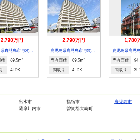
2,790万円
2,790万円
1,78
鹿児島県鹿児島市与次郎２
鹿児島県鹿児島市与次郎２丁目
面積
89.5m²
専有面積
89.5m²
専有面積
94
り
4LDK
間取り
4LDK
間取り
3L
出水市
指宿市
鹿児島市
薩摩川内市
曽於郡大崎町