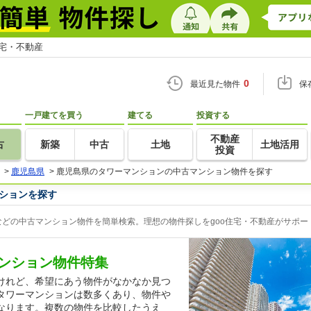
住宅・不動産
0
最近見た物件
保
一戸建てを買う
建てる
投資する
不動産
古
新築
中古
土地
土地活用
投資
>
鹿児島県
>
鹿児島県のタワーマンションの中古マンション物件を探す
ションを探す
どの中古マンション物件を簡単検索。理想の物件探しをgoo住宅・不動産がサポー
ンション物件特集
けれど、希望にあう物件がなかなか見つ
タワーマンションは数多くあり、物件や
なります。複数の物件を比較したうえ