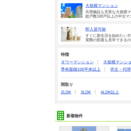
大規模マンション
共用施設も充実な大規模マ
総戸数100戸以上の中古マ
即入居可能
すぐに新生活を始めたい方
実際の部屋も見学できるの
特徴
タワーマンション
大規模マンシ
専有面積100平米以上
売主・代理
間取り
2LDK
3LDK
4LDK以上
新着物件