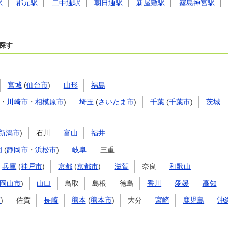
駅
郡元駅
二中通駅
朝日通駅
新屋敷駅
霧島神宮駅
探す
宮城
(
仙台市
)
山形
福島
・
川崎市
・
相模原市
)
埼玉
(
さいたま市
)
千葉
(
千葉市
)
茨城
新潟市
)
石川
富山
福井
岡
(
静岡市
・
浜松市
)
岐阜
三重
兵庫
(
神戸市
)
京都
(
京都市
)
滋賀
奈良
和歌山
岡山市
)
山口
鳥取
島根
徳島
香川
愛媛
高知
市
)
佐賀
長崎
熊本
(
熊本市
)
大分
宮崎
鹿児島
沖