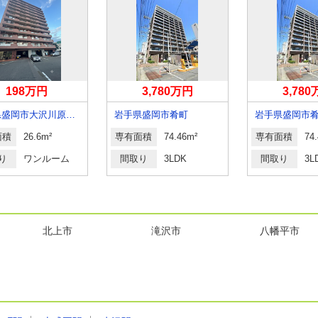
198万円
3,780万円
3,78
岩手県盛岡市大沢川原１丁目
岩手県盛岡市肴町
岩手県盛岡市
面積
26.6m²
専有面積
74.46m²
専有面積
74
り
ワンルーム
間取り
3LDK
間取り
3L
北上市
滝沢市
八幡平市