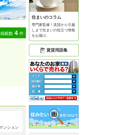
住まいのコラム
専門家監修！賃貸から引越
しまで住まいの役立つ情報
4
掲載数
件
をお届け。
賃貸用語集
マンション