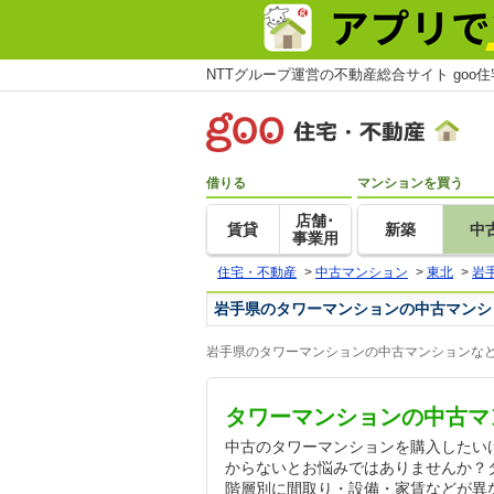
NTTグループ運営の不動産総合サイト goo
借りる
マンションを買う
店舗･
賃貸
新築
中
事業用
住宅・不動産
>
中古マンション
>
東北
>
岩
岩手県のタワーマンションの中古マンシ
岩手県のタワーマンションの中古マンションなど
タワーマンションの中古マ
中古のタワーマンションを購入したい
からないとお悩みではありませんか？
階層別に間取り・設備・家賃などが異