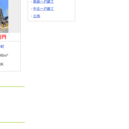
新築一戸建て
中古一戸建て
土地
0万円
5,180万円
198万円
肴町
岩手県盛岡市大沢川原２丁目
岩手県盛岡市大沢川原１
.46m²
専有面積
93.13m²
専有面積
26.6m²
DK
間取り
4LDK
間取り
ワンルーム