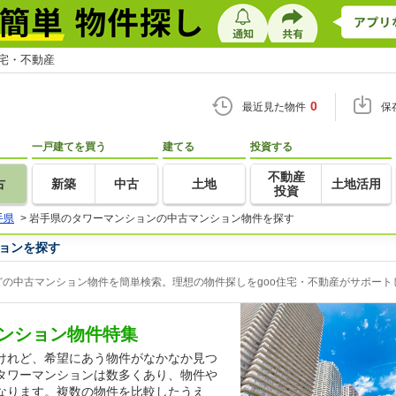
住宅・不動産
0
最近見た物件
保
一戸建てを買う
建てる
投資する
不動産
古
新築
中古
土地
土地活用
投資
手県
>
岩手県のタワーマンションの中古マンション物件を探す
ョンを探す
の中古マンション物件を簡単検索。理想の物件探しをgoo住宅・不動産がサポート
ンション物件特集
けれど、希望にあう物件がなかなか見つ
タワーマンションは数多くあり、物件や
なります。複数の物件を比較したうえ