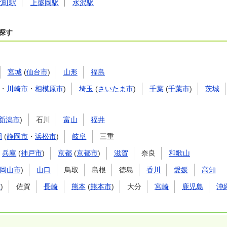
北町駅
上盛岡駅
水沢駅
探す
宮城
(
仙台市
)
山形
福島
・
川崎市
・
相模原市
)
埼玉
(
さいたま市
)
千葉
(
千葉市
)
茨城
新潟市
)
石川
富山
福井
岡
(
静岡市
・
浜松市
)
岐阜
三重
兵庫
(
神戸市
)
京都
(
京都市
)
滋賀
奈良
和歌山
岡山市
)
山口
鳥取
島根
徳島
香川
愛媛
高知
市
)
佐賀
長崎
熊本
(
熊本市
)
大分
宮崎
鹿児島
沖