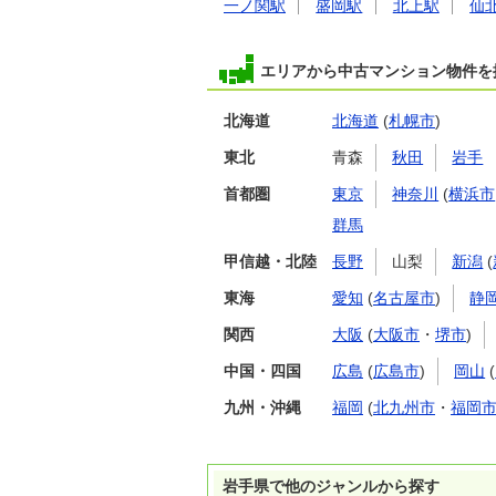
一ノ関駅
盛岡駅
北上駅
仙
エリアから中古マンション物件を
北海道
北海道
(
札幌市
)
東北
青森
秋田
岩手
首都圏
東京
神奈川
(
横浜市
群馬
甲信越・北陸
長野
山梨
新潟
(
東海
愛知
(
名古屋市
)
静
関西
大阪
(
大阪市
・
堺市
)
中国・四国
広島
(
広島市
)
岡山
(
九州・沖縄
福岡
(
北九州市
・
福岡
岩手県で他のジャンルから探す