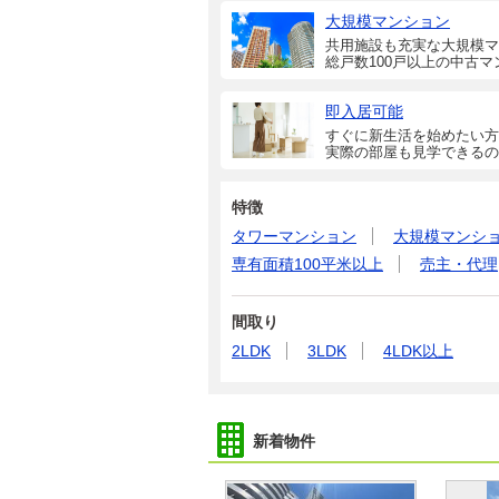
大規模マンション
共用施設も充実な大規模マ
総戸数100戸以上の中古マ
即入居可能
すぐに新生活を始めたい方
実際の部屋も見学できるの
特徴
タワーマンション
大規模マンシ
専有面積100平米以上
売主・代理
間取り
2LDK
3LDK
4LDK以上
新着物件