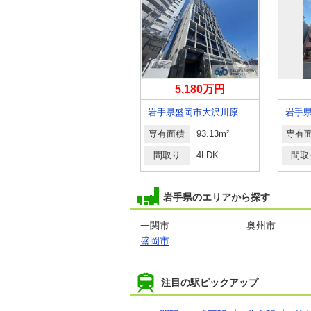
3,780万円
5,180万円
岩手県盛岡市肴町
岩手県盛岡市大沢川原２丁目
専有面積
74.46m²
専有面積
93.13m²
専有
間取り
3LDK
間取り
4LDK
間取
岩手県のエリアから探す
一関市
奥州市
盛岡市
注目の駅ピックアップ