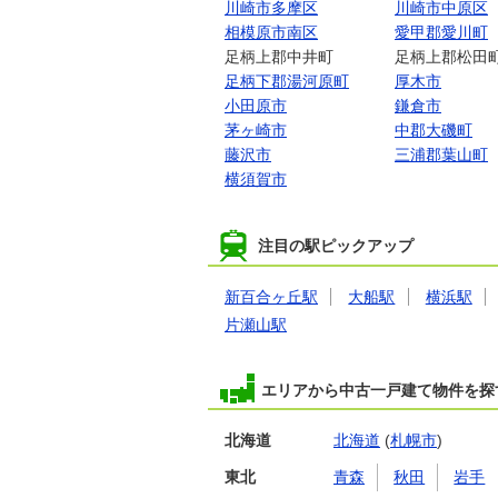
川崎市多摩区
川崎市中原区
相模原市南区
愛甲郡愛川町
足柄上郡中井町
足柄上郡松田
足柄下郡湯河原町
厚木市
小田原市
鎌倉市
茅ヶ崎市
中郡大磯町
藤沢市
三浦郡葉山町
横須賀市
注目の駅ピックアップ
新百合ヶ丘駅
大船駅
横浜駅
片瀬山駅
エリアから中古一戸建て物件を探
北海道
北海道
(
札幌市
)
東北
青森
秋田
岩手