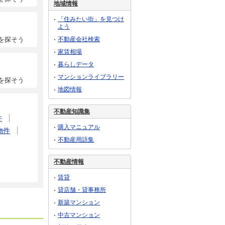
地域情報
「住みたい街」を見つけ
よう
不動産会社検索
を探そう
家賃相場
暮らしデータ
マンションライブラリー
を探そう
地図情報
不動産知識集
件
購入マニュアル
物件
不動産用語集
不動産情報
賃貸
貸店舗・貸事務所
新築マンション
中古マンション