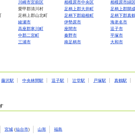
川崎市宮前区
相模原市中央区
相模原市緑
愛甲郡清川村
足柄上郡大井町
足柄上郡開
町
足柄上郡山北町
足柄下郡箱根町
足柄下郡真
綾瀬市
伊勢原市
海老名市
高座郡寒川町
座間市
逗子市
中郡二宮町
秦野市
平塚市
三浦市
南足柄市
大和市
藤沢駅
中央林間駅
逗子駅
辻堂駅
戸塚駅
真鶴駅
す
宮城
(
仙台市
)
山形
福島