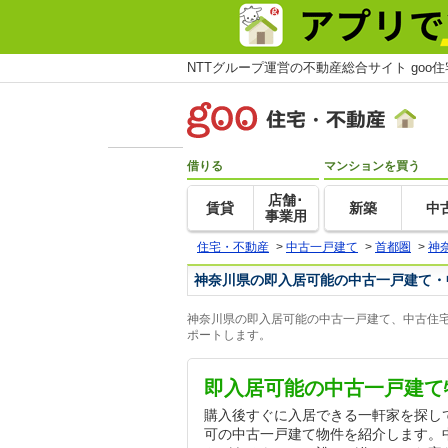
NTTグループ運営の不動産総合サイト goo
借りる
マンションを買う
店舗･
賃貸
新築
中
事業用
住宅・不動産
>
中古一戸建て
>
首都圏
>
神
神奈川県の即入居可能の中古一戸建て・
神奈川県の即入居可能の中古一戸建て、中古住宅
ポートします。
即入居可能の中古一戸建て
購入後すぐに入居できる一軒家を探し
可の中古一戸建て物件を紹介します。