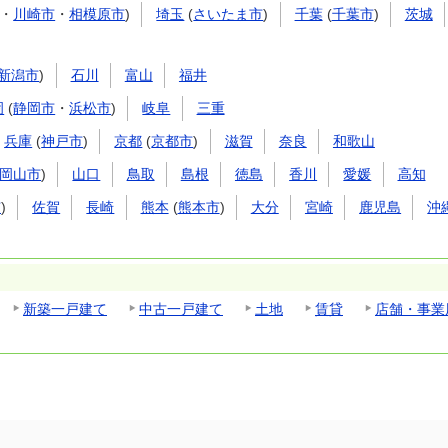
・
川崎市
・
相模原市
)
埼玉
(
さいたま市
)
千葉
(
千葉市
)
茨城
新潟市
)
石川
富山
福井
岡
(
静岡市
・
浜松市
)
岐阜
三重
兵庫
(
神戸市
)
京都
(
京都市
)
滋賀
奈良
和歌山
岡山市
)
山口
鳥取
島根
徳島
香川
愛媛
高知
市
)
佐賀
長崎
熊本
(
熊本市
)
大分
宮崎
鹿児島
沖
新築一戸建て
中古一戸建て
土地
賃貸
店舗・事業