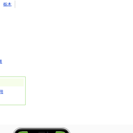
栃木
縄
用