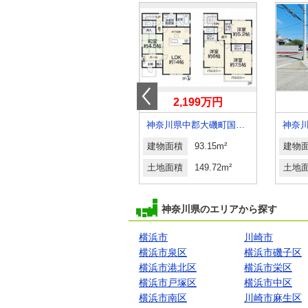
3,299万円
2,199万円
神奈川県藤沢市石川３丁目
神奈川県中郡大磯町国府本郷
神奈
建物面積
86.11m²
建物面積
93.15m²
建物
土地面積
142.35m²
土地面積
149.72m²
土地
神奈川県のエリアから探す
横浜市
川崎市
横浜市泉区
横浜市磯子区
横浜市港北区
横浜市栄区
横浜市戸塚区
横浜市中区
横浜市南区
川崎市麻生区