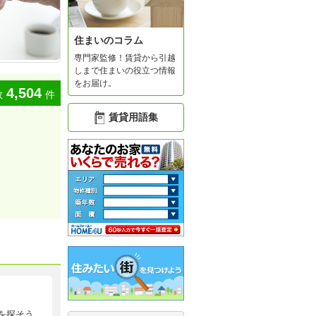
住まいのコラム
専門家監修！賃貸から引越
しまで住まいの役立つ情報
をお届け。
4,504
数
件
賃貸用語集
を探そう