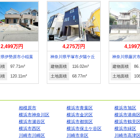
2,499万円
4,275万円
4,19
川県伊勢原市小稲葉
神奈川県平塚市夕陽ケ丘
神奈川県藤沢
面積
97.71m²
建物面積
116.02m²
建物面積
86
面積
120.11m²
土地面積
68.77m²
土地面積
10
相模原市
横浜市青葉区
横浜市旭区
横浜市神奈川区
横浜市金沢区
横浜市港南
横浜市瀬谷区
横浜市都筑区
横浜市鶴見
横浜市西区
横浜市保土ケ谷区
横浜市緑区
川崎市川崎区
川崎市幸区
川崎市高津