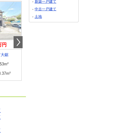
新築一戸建て
中古一戸建て
土地
9万円
4,199万円
4,649万円
市大鋸
神奈川県藤沢市大鋸
神奈川県横浜市青葉区しらと
.53m²
建物面積
86.53m²
建物面積
96.46m²
8.37m²
土地面積
108.37m²
土地面積
122.43m²
区
区
区