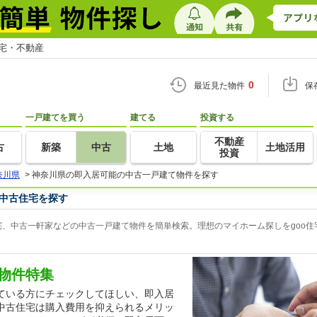
住宅・不動産
0
最近見た物件
保
一戸建てを買う
建てる
投資する
不動産
古
新築
中古
土地
土地活用
投資
奈川県
>
神奈川県の即入居可能の中古一戸建て物件を探す
中古住宅を探す
、中古一軒家などの中古一戸建て物件を簡単検索。理想のマイホーム探しをgoo住
物件特集
ている方にチェックしてほしい、即入居
中古住宅は購入費用を抑えられるメリッ