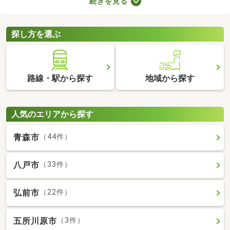
続きを見る
れる物件です。不動産会社への仲介手数料が発生しないので、購
入費用を節約できますよ。ここでは、売主・代理で取引される中
古の一戸建て物件を紹介します。
探し方を選ぶ
路線・駅から探す
地域から探す
人気のエリアから探す
青森市
（44件）
八戸市
（33件）
弘前市
（22件）
五所川原市
（3件）