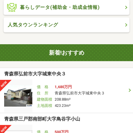
暮らしデータ(補助金・助成金情報)
人気タウンランキング
新着!おすすめ
青森県弘前市大字城東中央３
価 格
1,680万円
住 所
青森県弘前市大字城東中央３
建物面積
208.88m²
土地面積
423.23m²
青森県三戸郡南部町大字鳥谷字小山
価 格
500万円