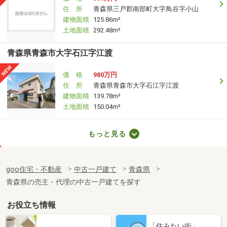
住 所
青森県三戸郡南部町大字鳥谷字小山
建物面積
125.86m²
土地面積
292.48m²
青森県青森市大字石江字江渡
価 格
980万円
住 所
青森県青森市大字石江字江渡
建物面積
139.78m²
土地面積
150.04m²
青森県八戸市白銀台５
もっと見る
価 格
3,800万円
住 所
青森県八戸市白銀台５
goo住宅・不動産
中古一戸建て
青森県
建物面積
138.28m²
青森県の売主・代理の中古一戸建てを探す
土地面積
491m²
お役立ち情報
青森県八戸市大字新井田字木戸場
「住みたい街」