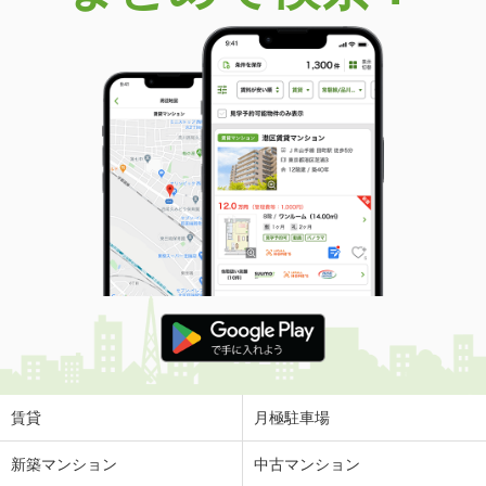
価 格
1,350万円
住 所
青森県八戸市大字田面木字美濃助平
建物面積
178.5m²
土地面積
331.05m²
青森県八戸市是川５
価 格
993万円
住 所
青森県八戸市是川５
建物面積
82.81m²
土地面積
269.98m²
青森県八戸市東白山台３
価 格
3,100万円
住 所
青森県八戸市東白山台３
建物面積
107.08m²
土地面積
281.68m²
賃貸
月極駐車場
新築マンション
中古マンション