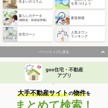
価 格
2,830万円
住まいのコラム
を見つけよう
住 所
青森県八戸市大字新井田字木戸場
建物面積
99.98m²
暮らしのデータ
土地面積
186m²
家賃相場
(補助金・助成金情報)
青森県八戸市田向４
人気タウン
住宅ローン
ランキング
価 格
3,880万円
住 所
青森県八戸市田向４
建物面積
107.65m²
ページトップに戻る
土地面積
209.35m²
青森県八戸市大字妙字西平
goo住宅・不動産
価 格
800万円
アプリ
住 所
青森県八戸市大字妙字西平
建物面積
244.75m²
土地面積
4240.1m²
大手不動産サイト
物件
の
を
青森県八戸市大字田面木字美濃助平
まとめて検索！