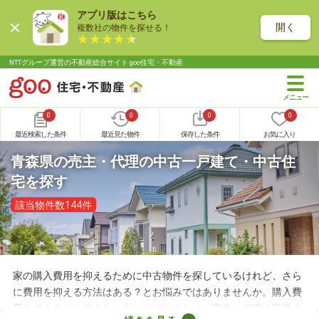
アプリ版はこちら
開く
複数社の物件を探せる！
NTTグループ運営の不動産総合サイト goo住宅・不動産
0
0
0
0
最近検索した条件
最近見た物件
保存した条件
お気に入り
青森県の売主・代理の中古一戸建て・中古住
宅を探す
該当物件数144件
家の購入費用を抑えるために中古物件を探しているけれど、さら
に費用を抑える方法はある？とお悩みではありませんか。購入費
用をできるだけ抑えたい方におすすめなのが売主・代理で取引さ