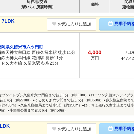
所在地/交通
間取
価格
（駅/バス 所要時間）
建物面
7LDK
見学予約
お気に入りに追加
福岡県久留米市六ツ門町
4,000
西鉄天神大牟田線 西鉄久留米駅 徒歩11分
7LD
西鉄天神大牟田線 花畑駅 徒歩11分
万円
447.4
ＪＲ久大本線 久留米駅 徒歩23分
セブンイレブン久留米六ツ門店まで徒歩1分（約110m）●ローソン久留米シティプラ
徒歩4分（約270m）●くるめりあ六ツ門まで徒歩5分（約350m）●弥永協立病院まで
（約450m）●久留米郵便局まで徒歩5分（約350m）●ゆうちょ銀行久留米店まで徒歩
0m）●小頭町公園まで徒歩6分（約450m）
LDK
見学予約
お気に入りに追加