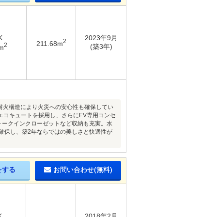
K
2023年9月
2
211.68m
2
(築3年)
m
準耐火構造により火災への安心性も確保してい
エコキュートを採用し、さらにEV専用コンセ
ウォークインクローゼットなど収納も充実。水
確保し、築2年ならではの美しさと快適性が
をする
お問い合わせ(無料)
K
2018年2月