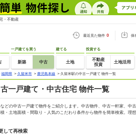
住宅・不動産
0
最近見た物件
保
一戸建てを買う
建てる
投資する
不動産
古
新築
中古
土地
土地活用
投資
>
福岡県
>
久留米市
>
鹿児島本線
>
久留米駅の中古一戸建て 物件一覧
中古一戸建て・中古住宅 物件一覧
軒家などの中古一戸建て物件をご紹介します。中古物件、中古一軒家、中
面積・土地面積・間取り・人気のこだわり条件から物件を簡単検索。理想
更して再検索