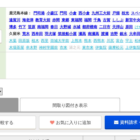
鹿児島本線：
門司港
小森江
門司
小倉
西小倉
九州工大前
戸畑
枝光
スペ
遠賀川
海老津
教育大前
赤間
東郷
東福間
福間
千鳥
古賀
ししぶ
新宮中
博多
竹下
笹原
南福岡
春日
大野城
水城
都府楼南
二日市
天拝山
原田
け
久留米
荒木
西牟田
羽犬塚
筑後船小屋
瀬高
南瀬高
渡瀬
吉野
銀水
大牟
木葉
田原坂
植木
西里
崇城大学前
上熊本
熊本
西熊本
川尻
富合
宇土
松
木場茶屋
串木野
神村学園前
市来
湯之元
東市来
伊集院
薩摩松元
上伊集
間取り図付き表示
お気に入りに追加
資料請求