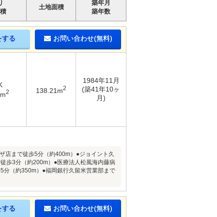
り
築年月
土地面積
積
築年数
をする
お問い合わせ(無料)
1984年11月
K
2
(築41年10ヶ
138.21m
2
2m
月)
ザ店まで徒歩5分（約400m）●ジョイント久
徒歩3分（約200m）●医療法人松風海内藤病
5分（約350m）●福岡銀行久留米営業部まで
をする
お問い合わせ(無料)