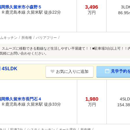
3,496
福岡県久留米市小森野５
3LD
ＪＲ鹿児島本線 久留米駅 徒歩22分
万円
86.95
ムキッチン
所有権
バリアフリー
、スムーズに移動できる動線など生活しやすい平屋建て！！■駐車場3台以上可！！
気軽にお問い合わせください。
4SLDK
見学予約
お気に入りに追加
1,980
福岡県久留米市長門石４
4SL
ＪＲ鹿児島本線 久留米駅 徒歩33分
万円
154.3
あり
駐車2台
システムキッチン
オール電化
所有権