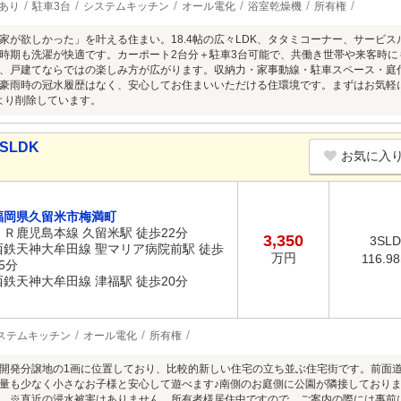
あり
駐車3台
システムキッチン
オール電化
浴室乾燥機
所有権
家が欲しかった」を叶える住まい。18.4帖の広々LDK、タタミコーナー、サービス
時期も洗濯が快適です。カーポート2台分＋駐車3台可能で、共働き世帯や来客時に
、戸建てならではの楽しみ方が広がります。収納力・家事動線・駐車スペース・庭
豪雨時の冠水履歴はなく、安心してお住まいいただける住環境です。まずはお気軽
より削除しています。
SLDK
お気に入
福岡県久留米市梅満町
ＪＲ鹿児島本線 久留米駅 徒歩22分
3,350
3SL
西鉄天神大牟田線 聖マリア病院前駅 徒歩
万円
116.9
5分
西鉄天神大牟田線 津福駅 徒歩20分
ステムキッチン
オール電化
所有権
開発分譲地の1画に位置しており、比較的新しい住宅の立ち並ぶ住宅街です。前面
量も少なく小さなお子様と安心して遊べます♪南側のお庭側に公園が隣接しており
。※直近の浸水被害はありません。所有者様居住中ですので、ご案内の際には事前