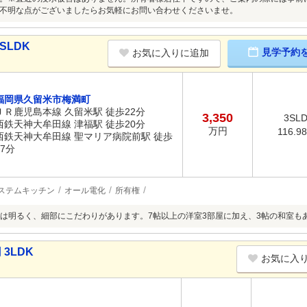
不明な点がございましたらお気軽にお問い合わせくださいませ。
SLDK
見学予約
お気に入りに追加
福岡県久留米市梅満町
ＪＲ鹿児島本線 久留米駅 徒歩22分
3,350
3SL
西鉄天神大牟田線 津福駅 徒歩20分
万円
116.9
西鉄天神大牟田線 聖マリア病院前駅 徒歩
27分
ステムキッチン
オール電化
所有権
は明るく、細部にこだわりがあります。7帖以上の洋室3部屋に加え、3帖の和室も
3LDK
お気に入