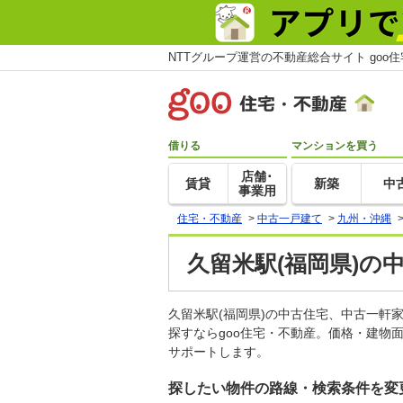
NTTグループ運営の不動産総合サイト goo
借りる
マンションを買う
店舗･
賃貸
新築
中
事業用
住宅・不動産
>
中古一戸建て
>
九州・沖縄
久留米駅(福岡県)の
久留米駅(福岡県)の中古住宅、中古一
探すならgoo住宅・不動産。価格・建物
サポートします。
探したい物件の路線・検索条件を変