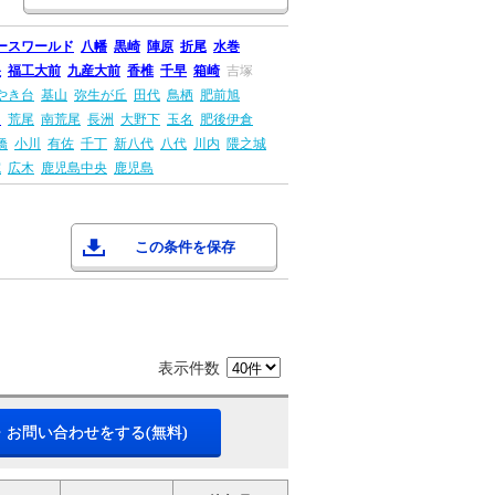
ースワールド
八幡
黒崎
陣原
折尾
水巻
央
福工大前
九産大前
香椎
千早
箱崎
吉塚
やき台
基山
弥生が丘
田代
鳥栖
肥前旭
田
荒尾
南荒尾
長洲
大野下
玉名
肥後伊倉
橋
小川
有佐
千丁
新八代
八代
川内
隈之城
院
広木
鹿児島中央
鹿児島
この条件を保存
表示件数
・お問い合わせをする(無料)