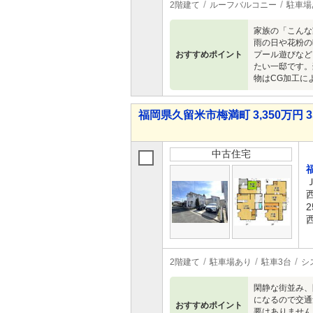
2階建て
ルーフバルコニー
駐車場
家族の「こんな
雨の日や花粉の
おすすめポイント
プール遊びなど
たい一邸です。
物はCG加工に
福岡県久留米市梅満町 3,350万円 3
中古住宅
2
2階建て
駐車場あり
駐車3台
シ
閑静な街並み、
になるので交通
おすすめポイント
要はありません