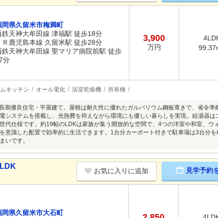
福岡県久留米市梅満町
西鉄天神大牟田線 津福駅 徒歩18分
3,900
4LD
ＪＲ鹿児島本線 久留米駅 徒歩28分
万円
99.37
西鉄天神大牟田線 聖マリア病院前駅 徒歩
7分
ムキッチン
オール電化
浴室乾燥機
所有権
築の長期優良住宅・平屋建て。屋根は耐久性に優れたガルバリウム鋼板葺きで、省令
電システムを搭載し、光熱費を抑えながら環境にも優しい暮らしを実現。給湯器は
世代仕様です。約19帖のLDKは家族が集う開放的な空間で、4つの洋室や和室、
を意識した配置で効率的に生活できます。1台分カーポート付きで駐車場は3台分を
まいです。
LDK
見学予約
お気に入りに追加
福岡県久留米市大石町
2,850
4LD