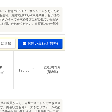
ルーム付きの3SLDK。サンルームがあるため
も便利。お庭ではBBQや家庭菜園、お子様の
付きのすべてを求める方にぜひ見ていただき
にお問い合わせください。※写真内の一部小
お問い合わせ(無料)
りに追加
DK
2018年9月
2
198.38m
2
(築8年)
8m
道路の幅員が広く、先数十メートルで突き当り
ます。内装状況も良く、大きなリフォームの必
に予約をお願い致します。土日平日でもご案