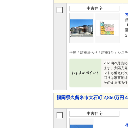
中古住宅
2
平屋
駐車場あり
駐車3台
システ
2023年9月
ます。太陽光発
おすすめポイント
ントも備えた次
回りは家事動線
そのまま残る住
福岡県久留米市大石町 2,850万円 4
中古住宅