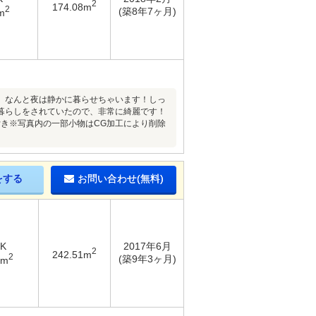
2
174.08m
2
(築8年7ヶ月)
m
、なんと夜は静かに暮らせちゃいます！しっ
暮らしをされていたので、非常に綺麗です！
き※写真内の一部小物はCG加工により削除
をする
お問い合わせ(無料)
DK
2017年6月
2
242.51m
2
(築9年3ヶ月)
3m