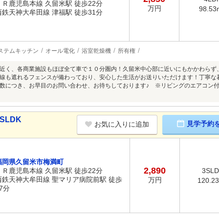
ＪＲ鹿児島本線 久留米駅 徒歩22分
万円
98.53
西鉄天神大牟田線 津福駅 徒歩31分
ステムキッチン
オール電化
浴室乾燥機
所有権
近く、各商業施設もほぼ全て車で１０分圏内！久留米中心部に近いにもかかわらず
線も遮れるフェンスが備わっており、安心した生活がお送りいただけます！丁寧な
数につき、お早目のお問い合わせ、お待ちしております♪ ※リビングのエアコン付
SLDK
見学予約
お気に入りに追加
福岡県久留米市梅満町
2,890
ＪＲ鹿児島本線 久留米駅 徒歩22分
3SL
西鉄天神大牟田線 聖マリア病院前駅 徒歩
万円
120.2
7分