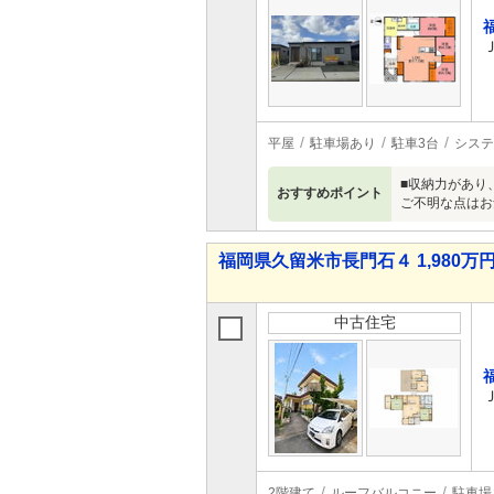
平屋
駐車場あり
駐車3台
システ
■収納力があり
おすすめポイント
ご不明な点はお
福岡県久留米市長門石４ 1,980万円 
中古住宅
2階建て
ルーフバルコニー
駐車場