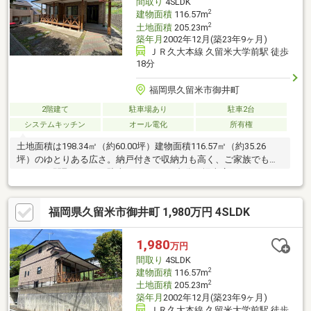
間取り
4SLDK
が必要になります。
2
建物面積
116.57m
2
土地面積
205.23m
築年月
2002年12月(築23年9ヶ月)
ＪＲ久大本線 久留米大学前駅 徒歩
18分
福岡県久留米市御井町
2階建て
駐車場あり
駐車2台
システムキッチン
オール電化
所有権
土地面積は198.34㎡（約60.00坪）建物面積116.57㎡（約35.26
坪）のゆとりある広さ。納戸付きで収納力も高く、ご家族でも使
いやすい間取りです。駐車スペースは2台分（堀車庫）。雨の日で
も安心してお車の出し入れが可能です。お庭も広くBBQや家庭菜
園などが楽しめます！お気軽にお問い合わせ下さい♪
福岡県久留米市御井町 1,980万円 4SLDK
1,980
万円
間取り
4SLDK
2
建物面積
116.57m
2
土地面積
205.23m
築年月
2002年12月(築23年9ヶ月)
ＪＲ久大本線 久留米大学前駅 徒歩