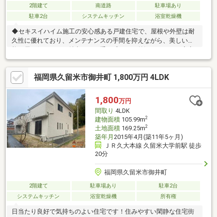
2階建て
南道路
駐車場あり
駐車2台
システムキッチン
浴室乾燥機
◆セキスイハイム施工の安心感ある戸建住宅で、屋根や外壁は耐
久性に優れており、メンテナンスの手間を抑えながら、美しい状
態を長く保てるのが魅力です。重厚感のある外観と、日々の安心
を兼ね備えた一邸です◆室内はゆとりあるキッチンが特徴で、
LDKは約21帖。さらに吹き抜けが空間に広がりをもたらし、開放
福岡県久留米市御井町 1,800万円 4LDK
的で快適な住空間を演出しています◆納戸が3ヶ所に加え、各居
室にもクローゼットや押入れを完備。ご家族の荷物もしっかり収
まり、すっきりとした暮らしが実現できます◆
1,800
万円
間取り
4LDK
2
建物面積
105.99m
2
土地面積
169.25m
築年月
2015年4月(築11年5ヶ月)
ＪＲ久大本線 久留米大学前駅 徒歩
20分
福岡県久留米市御井町
2階建て
駐車場あり
駐車2台
システムキッチン
浴室乾燥機
所有権
日当たり良好で気持ちのよい住宅です！住みやすい閑静な住宅街