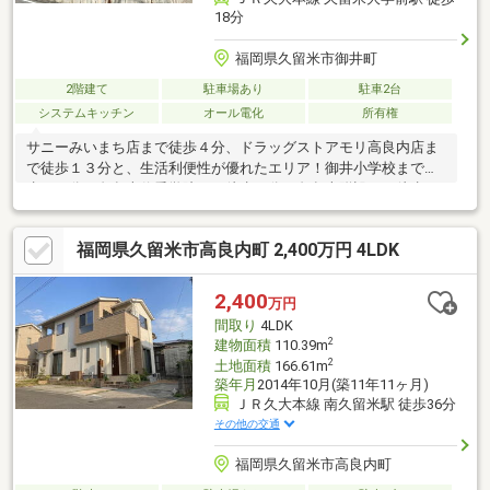
18分
福岡県久留米市御井町
2階建て
駐車場あり
駐車2台
システムキッチン
オール電化
所有権
サニーみいまち店まで徒歩４分、ドラッグストアモリ高良内店ま
で徒歩１３分と、生活利便性が優れたエリア！御井小学校まで徒
歩１８分、久留米信愛学院まで徒歩６分、久留米附設まで徒歩１
８分と、子育て世帯にもオススメです◎ウッドデッキや吹抜けの
あるリビングでは、くつろぎの時間をお過ごしいただけます♪
福岡県久留米市高良内町 2,400万円 4LDK
2,400
万円
間取り
4LDK
2
建物面積
110.39m
2
土地面積
166.61m
築年月
2014年10月(築11年11ヶ月)
ＪＲ久大本線 南久留米駅 徒歩36分
その他の交通
福岡県久留米市高良内町