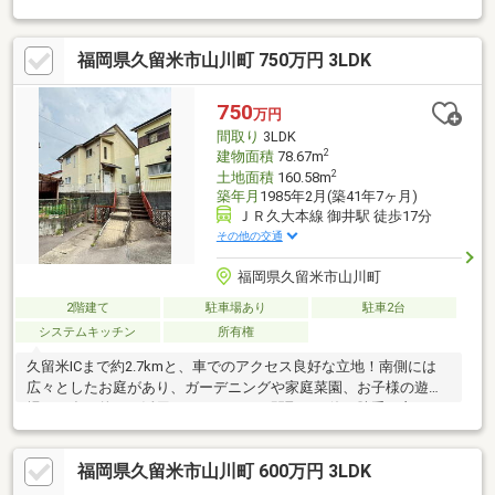
のお家で新しい生活をはじめませんか？「調湿機能・耐震性・快
適性」国産檜は抗菌・防虫効果と強度特性で建物を長持ちさせる
福岡県久留米市山川町 750万円 3LDK
効果があります。長期優良住宅基準を上回る、日本最高レベル
『耐震等級３』をクリアした高品質住宅です。住まいを長く守り
続けるために『初期20年保証』を提供しています。「山川追分で
750
万円
の暮らし」学校・幼稚園の送り迎えも◎利便性をあきらめず静か
間取り
3LDK
な街で生活できるエリアです。
2
建物面積
78.67m
2
土地面積
160.58m
築年月
1985年2月(築41年7ヶ月)
ＪＲ久大本線 御井駅 徒歩17分
その他の交通
福岡県久留米市山川町
2階建て
駐車場あり
駐車2台
システムキッチン
所有権
久留米ICまで約2.7kmと、車でのアクセス良好な立地！南側には
広々としたお庭があり、ガーデニングや家庭菜園、お子様の遊び
場など多目的にご活用いただけます！間取りは使い勝手の良い
3LDKの2階建て住宅。現在は所有者様が居住中ですが、事前のご
予約にて内覧可能です。お気軽に担当「森田」までご連絡くださ
福岡県久留米市山川町 600万円 3LDK
い！TEL：070-3209-4152