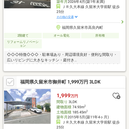
築年月
2026年4月(築1年未満)
ＪＲ久大本線 久留米大学前駅 徒歩
25分
その他の交通
福岡県久留米市高良内町
2階建て
オール電化
所有権
リフォームリノベーシ
ョン
◇◇◇特徴◇◇◇・駐車場あり・周辺環境良好・便利な間取り・
広いリビングに大きなキッチン・庭付き
◇◆◇◆◇◆◇◆◇◆◇◆◇◆◇◆◇◆◇◆◇◆◇◆◇◆◇◆◇◆
本日は弊社≪四季コーポレーション≫の物件をご覧頂きまして誠
にありがとうございます。「みんながハッピー」を経営理念に掲
福岡県久留米市御井町 1,999万円 3LDK
げ、お客様のニーズに合った物件の紹介や、オーナー様だけでな
く入居者や地域の方々にも喜んで頂けるよう努めております。
1,999
万円
間取り
3LDK
2
建物面積
74.93m
2
土地面積
185.45m
築年月
2015年5月(築11年4ヶ月)
ＪＲ久大本線 久留米大学前駅 徒歩
25分