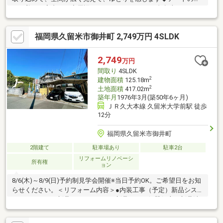
うな美しい室内です◆周辺にはミスターマックス 久留米インター
店まで550m（徒歩7分）、ホームプラザナフコ 旗崎店まで
650m（徒歩9分）、セブンイレブン 久留米御井旗崎店まで
福岡県久留米市御井町 2,749万円 4SLDK
300m（徒歩4分）、御井駅まで600m（徒歩8分）◆保育園、幼稚
園も徒歩圏内にございます◆利便性と自然を兼ね備えた環境にな
ります◆お気軽にお問合せ下さい。←090-7468-0461石原まで◆
2,749
万円
間取り
4SLDK
2
建物面積
125.18m
2
土地面積
417.02m
築年月
1976年3月(築50年6ヶ月)
ＪＲ久大本線 久留米大学前駅 徒歩
12分
福岡県久留米市御井町
2階建て
駐車場あり
駐車2台
リフォームリノベーシ
所有権
ョン
8/6(木)～8/9(日)予約制見学会開催※当日予約OK。ご希望日をお知
らせください。＜リフォーム内容＞●内装工事（予定）新品シス
テムキッチン、新品ユニットバス、新品トイレ便器便座、新品洗
面化粧台、新品シューズボックス、新品照明（ＬＥＤ）、新品モ
ニターホン、新品火災警報器、新品建具、新品フロア張り、壁・