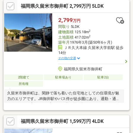
分小学校 (587ｍ)※当社では他社様が掲載している物件も紹介、ご
福岡県久留米市御井町 2,799万円 5LDK
案内が可能です！不動産売買なら、地域密着型、久留米エリアに
強い西日本産業にお任せください。お客様にお会いできること、
スタッフ一同、心よりお待ちしております！
2,799
万円
間取り
5LDK
2
建物面積
125.18m
2
土地面積
417.02m
築年月
1976年3月(築50年6ヶ月)
ＪＲ久大本線 久留米大学前駅 徒歩
14分
その他の交通
福岡県久留米市御井町
2階建て
駐車場あり
駐車2台
所有権
久留米市御井町は、閑静で落ち着いた住宅地としての住環境が魅
力のエリアです。JR御井駅やバス停が徒歩圏にあり、通勤・通学
のアクセスが良好なのに加え、日常の買い物もスーパーやコンビ
ニが近く生活利便性が高くなっています。公園や周辺の緑地な
ど、自然の潤いを感じられるスポットも点在し、子育てや散歩に
福岡県久留米市御井町 1,599万円 4LDK
も適した環境です。全居室収納や和室といったゆとりある間取り
設計と合わせて、快適な暮らしが実現できる地域です。