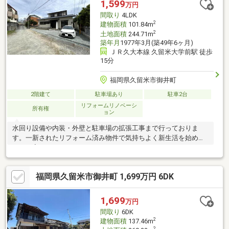
1,599
万円
間取り
4LDK
2
建物面積
101.84m
2
土地面積
244.71m
築年月
1977年3月(築49年6ヶ月)
ＪＲ久大本線 久留米大学前駅 徒歩
15分
福岡県久留米市御井町
2階建て
駐車場あり
駐車2台
リフォームリノベーシ
所有権
ョン
水回り設備や内装・外壁と駐車場の拡張工事まで行っておりま
す。一新されたリフォーム済み物件で気持ちよく新生活を始めら
れるお家です。
福岡県久留米市御井町 1,699万円 6DK
1,699
万円
間取り
6DK
2
建物面積
137.46m
2