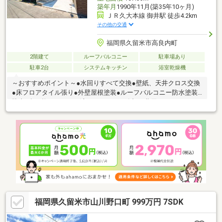
築年月
1990年11月(築35年10ヶ月)
ＪＲ久大本線 御井駅 徒歩4.2km
その他の交通
福岡県久留米市高良内町
2階建て
ルーフバルコニー
駐車場あり
駐車2台
システムキッチン
浴室乾燥機
～おすすめポイント～●水回りすべて交換●壁紙、天井クロス交換
●床フロアタイル張り●外壁屋根塗装●ルーフバルコニー防水塗装●
駐車2台可能リフォーム済みですので、追加で費用をかけることな
くそのまま住み始めれます。諸費用含めて住宅ローンを借りても
35年払いであれば4万円台。駐車場もあって、ペットも飼えて、
自分好みにカスタマイズもできてこの支払額は魅力的ではないで
しょうか。頭金・自己資金ゼロでも購入可能です。
福岡県久留米市山川野口町 999万円 7SDK