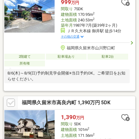
999
万円
間取り
7SDK
2
建物面積
170.95m
2
土地面積
240.53m
築年月
1987年7月(築39年2ヶ月)
ＪＲ久大本線 御井駅 徒歩14分
その他の交通
福岡県久留米市山川野口町
2階建て
駐車場あり
駐車2台
所有権
8/6(木)～8/9(日)予約制見学会開催※当日予約OK。ご希望日をお知
らせください。
福岡県久留米市高良内町 1,390万円 5DK
1,390
万円
間取り
5DK
2
建物面積
101m
2
土地面積
171.56m