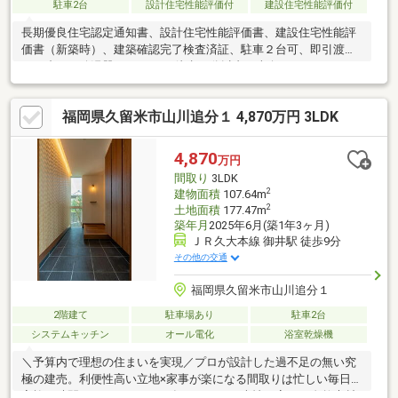
駐車2台
設計住宅性能評価付
建設住宅性能評価付
長期優良住宅認定通知書、設計住宅性能評価書、建設住宅性能評
価書（新築時）、建築確認完了検査済証、駐車２台可、即引渡
可、省エネ給湯器、スーパー 徒歩10分以内、南向き、システムキ
ッチン、浴室乾燥機、陽当り良好、全居室収納、南側道路面す、
閑静な住宅地、ＬＤＫ１５畳以上、和室、整形地、対面式キッチ
福岡県久留米市山川追分１ 4,870万円 3LDK
ン、３面採光、バリアフリー、トイレ２ヶ所、浴室１坪以上、２
階建、複層ガラス、オートバス、温水洗浄便座、床下収納、浴室
に窓、ＴＶモニタ付インターホン、通風良好、ウォークインクロ
4,870
万円
ーゼット、ＩＨクッキングヒーター、シューズインクローク、小
間取り
3LDK
学校 徒歩10分以内、平坦地、納戸、食器洗乾燥機、オール電化
2
建物面積
107.64m
2
土地面積
177.47m
築年月
2025年6月(築1年3ヶ月)
ＪＲ久大本線 御井駅 徒歩9分
その他の交通
福岡県久留米市山川追分１
2階建て
駐車場あり
駐車2台
システムキッチン
オール電化
浴室乾燥機
＼予算内で理想の住まいを実現／プロが設計した過不足の無い究
極の建売。利便性高い立地×家事が楽になる間取りは忙しい毎日に
家族の時間をもたらします。年月によって表情を変える自然素材