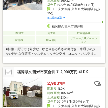
土地面積
269.22m
築年月
1970年10月(築55年11ヶ月)
ＪＲ久大本線 久留米大学前駅 徒歩
15分
その他の交通
福岡県久留米市御井町
2階建て
南道路
駐車場あり
リフォームリノベーシ
所有権
即入居可
ョン
■特徴・周辺では希少な、ゆとりある広さの庭付き・車通りの少
ない静かな住環境・システムキッチン交換、ユニットバス交換、
トイレ交換、洗面化粧台交換済・シロアリ防除工事施工後5年間保
証■交通アクセス・J久留米大学前駅…約1200m（徒歩約15分）・
西鉄バス 紫山住宅前…約450m（徒歩約6分）■周辺環境・サニー
福岡県久留米市東合川７ 2,900万円 4LDK
みいまち店…約800m（徒歩約10分）・御井小学校…約1100m（徒
歩約16分）・良山中学校…約1300m（徒歩約19分）資料請求やご
見学のご予約、資金計画のご相談なども承っております。どうぞ
2,900
万円
お気軽にお問い合わせください。
間取り
4LDK
2
建物面積
105.14m
2
土地面積
230m
築年月
2017年3月(築9年6ヶ月)
ＪＲ久大本線 久留米大学前駅 徒歩