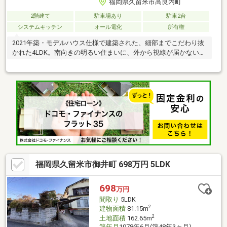
福岡県久留米市高良内町
2階建て
駐車場あり
駐車2台
システムキッチン
オール電化
所有権
2021年築・モデルハウス仕様で建築された、細部までこだわり抜
かれた4LDK。南向きの明るい住まいに、外から視線が届かないプ
ライバシー性の高い中庭を設計。家族だけの贅沢な時間を楽しめ
ます。太陽光発電＋蓄電池付きで、年間約17万円の売電収入あ
り。光熱費の削減だけでなく、災害時の備えとしても安心です。
主寝室はゆとりある広さを確保し、大容量のウォークインクロー
ゼットを完備。水回りは家事効率を考えたスムーズな動線設計
で、日々の暮らしを快適にサポートします。並列2台分のカーポー
ト付き駐車場は出し入れもラクラク。「住みやすさ」と「デザイ
ン性」を両立した一邸です。
福岡県久留米市御井町 698万円 5LDK
698
万円
間取り
5LDK
2
建物面積
81.15m
2
土地面積
162.65m
築年月
1978年6月(築48年3ヶ月)