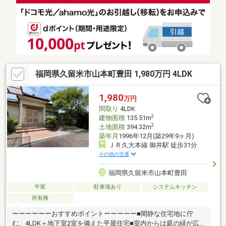
リフォーム施工を要します。■本物件には別途告知事項が御座い
ます。詳細はお気軽にお尋ね下さい。
福岡県久留米市山本町豊田 1,980万円 4LDK
1,980
万円
間取り
4LDK
2
建物面積
135.51m
2
土地面積
394.32m
築年月
1996年12月(築29年9ヶ月)
ＪＲ久大本線 御井駅 徒歩31分
その他の交通
福岡県久留米市山本町豊田
平屋
駐車場あり
システムキッチン
所有権
ーーーーーーおすすめポイントーーーーー■閑静な住宅地に佇
む、4LDK＋地下室2室を備えた平屋住宅■室内からは庭の緑が広が