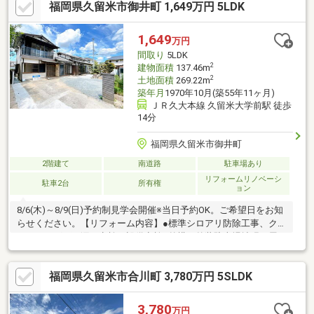
福岡県久留米市御井町 1,649万円 5LDK
天井クロス張り替え、防蟻工事（施工後５年保証）等●外構その
他工事（予定）外壁塗装、庭木整備 等
1,649
万円
間取り
5LDK
2
建物面積
137.46m
2
土地面積
269.22m
築年月
1970年10月(築55年11ヶ月)
ＪＲ久大本線 久留米大学前駅 徒歩
14分
福岡県久留米市御井町
2階建て
南道路
駐車場あり
リフォームリノベーシ
駐車2台
所有権
ョン
8/6(木)～8/9(日)予約制見学会開催※当日予約OK。ご希望日をお知
らせください。【リフォーム内容】●標準シロアリ防除工事、ク
リーニング、雨漏り点検、設備点検●外構・外装駐車場拡張、屋
根塗装、植栽剪定、庭木伐採●水回りシステムキッチン交換、ユ
ニットバス交換、トイレ交換、洗面化粧台交換●内装間取変更、
福岡県久留米市合川町 3,780万円 5SLDK
室内ドア（一部）交換、床材上張り、シューズボックス交換●そ
の他設備インターホン設置、火災警報器設置、照明器具交換【お
すすめポイント】・雨漏り、構造上主要な部分の欠陥や・腐食、
3,780
万円