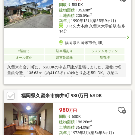
給排水管の故障や漏水についてお引渡しより２年間保証・シ
間取り
5SLDK
2
建物面積
135.63m
2
土地面積
205.59m
築年月
1990年12月(築35年9ヶ月)
ＪＲ久大本線 久留米大学前駅 徒歩
14分
福岡県久留米市合川町
2階建て
駐車場あり
システムキッチン
オール電化
浴室乾燥機
所有権
久留米市合川町に、5SLDKの中古戸建が登場しました。建物は軽
量鉄骨造、135.63㎡（約41.02坪）のゆとりある5SLDK。収納スペ
ースも豊富で、ご家族の多い方や在宅ワーク用のお部屋をお探し
の方にもおすすめです。土地面積は205.59㎡（約62.19坪）。オー
ル電化仕様で、IHクッキングヒーターや浴室暖房乾燥機、追焚機
福岡県久留米市御井町 980万円 6SDK
能など設備も充実しています。JR久大本線「久留米大学前」駅ま
で徒歩約14分。スーパーや飲食店、商業施設が充実した合川エリ
アで、毎日の暮らしに便利な住環境です。 合川小学校まで約
980
万円
716mで、お子さまの通学にも安心。利便性と住環境のバランスが
間取り
6SDK
良い、ファミリーにおすすめの一邸です。※エコキュート給湯
2
建物面積
186.28m
器、故障中。
2
土地面積
364.09m
築年月
1972年3月(築54年6ヶ月)