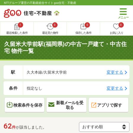
NTTグループ運営の不動産総合サイト goo住宅・不動産
1
0
0
0
最近検索した条件
最近見た物件
保存した条件
お気に入り
久留米大学前駅(福岡県)の中古一戸建て・中古住
宅 物件一覧
駅
変更する
久大本線/久留米大学前
条件
変更する
指定なし
新着メールを受
検索条件を保存
アプリで探す
取る
62
件
が該当しました。