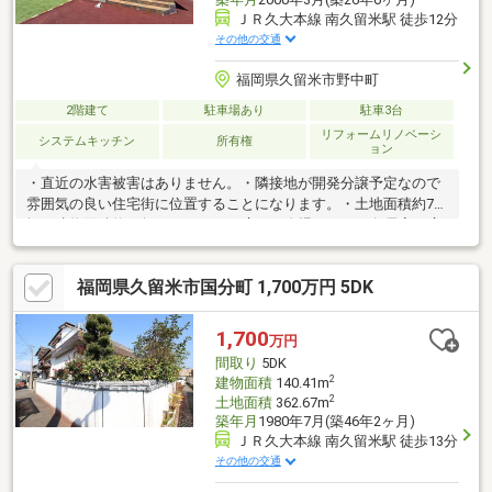
ＪＲ久大本線 南久留米駅 徒歩12分
その他の交通
福岡県久留米市野中町
2階建て
駐車場あり
駐車3台
リフォームリノベーシ
システムキッチン
所有権
ョン
・直近の水害被害はありません。・隣接地が開発分譲予定なので
雰囲気の良い住宅街に位置することになります。・土地面積約70
坪、建物面積約45坪とゆとりある広さが自慢です。・各居室も広
いため、部屋数を増やし間取りを変更することも可能です。・暖
炉・煙突があります。他には滅多にない仕様・内装となっており
福岡県久留米市国分町 1,700万円 5DK
ます。
1,700
万円
間取り
5DK
2
建物面積
140.41m
2
土地面積
362.67m
築年月
1980年7月(築46年2ヶ月)
ＪＲ久大本線 南久留米駅 徒歩13分
その他の交通