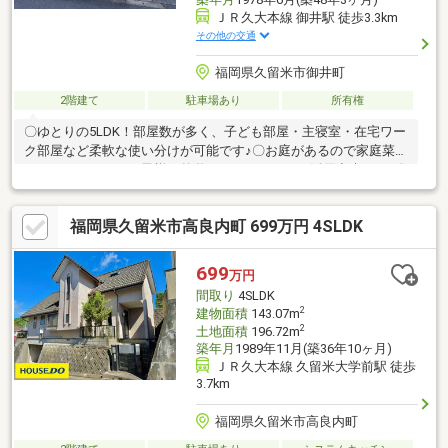
ＪＲ久大本線 御井駅 徒歩3.3km
その他の交通
福岡県久留米市御井町
2階建て
駐車場あり
所有権
〇ゆとりの5LDK！部屋数が多く、子ども部屋・主寝室・在宅ワー
ク部屋など柔軟な使い分けが可能です♪〇お庭があるので家庭菜園
やガーデニング・お子様の外遊びスペースとして活用出来ます♪〇
マイカー利用の多いファミリーに嬉しい駐車スペース確保♪〇自然
の風を取り入れながら生活しやすい落ち着いた住環境です♪〇土地
福岡県久留米市高良内町 699万円 4SLDK
としても利用できます♪
699
万円
間取り
4SLDK
2
建物面積
143.07m
2
土地面積
196.72m
築年月
1989年11月(築36年10ヶ月)
ＪＲ久大本線 久留米大学前駅 徒歩
3.7km
福岡県久留米市高良内町