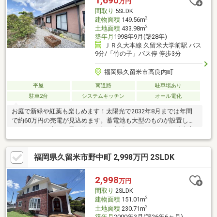
1,690
万円
間取り
5SLDK
2
建物面積
149.56m
2
土地面積
433.98m
築年月
1998年9月(築28年)
ＪＲ久大本線 久留米大学前駅 バス
9分/「竹の子」バス停 停歩3分
福岡県久留米市高良内町
平屋
南道路
駐車場あり
駐車2台
システムキッチン
オール電化
お庭で新緑や紅葉も楽しめます！太陽光で2032年8月までは年間
で約60万円の売電が見込めます。蓄電池も大型のものが設置して
あるために、先々の電気代もお得に生活ができます！その他売主
様が設置された設備も充実しており、スチームサウナや乾太く
ん、お車のPHVコンセント、防犯カメラ（警備を入れる際は別途
福岡県久留米市野中町 2,998万円 2SLDK
警備会社との契約必要）となっております。お庭は売主様が大切
に管理されており、植樹されたソメイヨシノなどもございます。
季節に合わせて新緑や紅葉を見ながら露天風呂・お風呂に入るこ
2,998
万円
ともできます。写真に写っているバーベルセット等もご希望があ
間取り
2SLDK
ればそのままで引き渡しも可能です。
2
建物面積
151.01m
2
土地面積
230.71m
築年月
2000年3月(築26年6ヶ月)