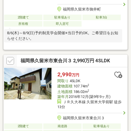
福岡県久留米市御井町
2階建て
駐車場あり
駐車3台
所有権
即入居可
8/6(木)～8/9(日)予約制見学会開催※当日予約OK。ご希望日をお知
らせください。
福岡県久留米市東合川３ 2,990万円 4SLDK
2,990
万円
間取り
4SLDK
2
建物面積
107.74m
2
土地面積
186.02m
築年月
2016年12月(築9年9ヶ月)
ＪＲ久大本線 久留米大学前駅 徒歩
13分
福岡県久留米市東合川３
2階建て
南道路
駐車場あり