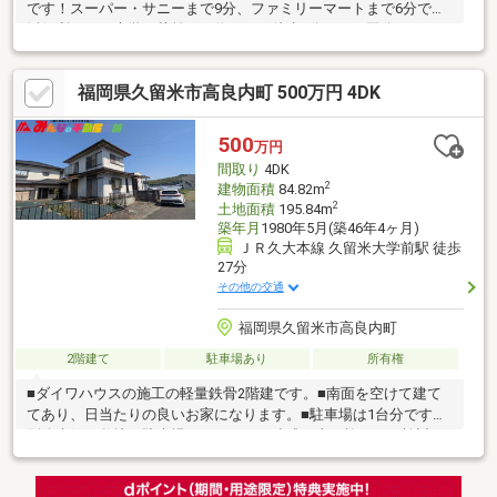
です！スーパー・サニーまで9分、ファミリーマートまで6分で生
活便利です！大学稲荷前バス停までも徒歩6分です！国分バイパス
までもすぐです！
福岡県久留米市高良内町 500万円 4DK
500
万円
間取り
4DK
2
建物面積
84.82m
2
土地面積
195.84m
築年月
1980年5月(築46年4ヶ月)
ＪＲ久大本線 久留米大学前駅 徒歩
27分
その他の交通
福岡県久留米市高良内町
2階建て
駐車場あり
所有権
■ダイワハウスの施工の軽量鉄骨2階建です。■南面を空けて建て
てあり、日当たりの良いお家になります。■駐車場は1台分です。
別途南側の敷地に駐車場をスペースを造成工事の施工をご検討頂
いた方が良いです。別途工事費用のご負担が御座います。■経年
劣化による建物の損傷が御座います。屋根の補修は必須で室内も