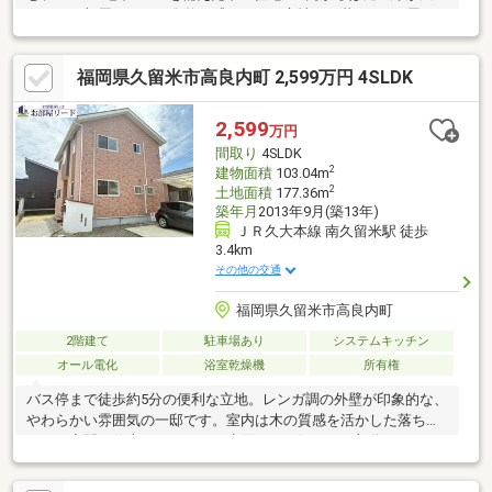
り、どの部屋にいても自然を感じられる心地よい暮らし■平屋な
がら収納スペースが充実しており、地下室や倉庫スペースは趣味
部屋・コレクション収納・ワークスペースにも最適■温水洗浄便
福岡県久留米市高良内町 2,599万円 4SLDK
座（ウォシュレット）、追い炊き機能、モニター付インターフォ
ン、システムキッチン（L型・3口コンロ・グリル付）設備も充実
2,599
万円
間取り
4SLDK
2
建物面積
103.04m
2
土地面積
177.36m
築年月
2013年9月(築13年)
ＪＲ久大本線 南久留米駅 徒歩
3.4km
その他の交通
福岡県久留米市高良内町
2階建て
駐車場あり
システムキッチン
オール電化
浴室乾燥機
所有権
バス停まで徒歩約5分の便利な立地。レンガ調の外壁が印象的な、
やわらかい雰囲気の一邸です。室内は木の質感を活かした落ち着
きある空間に仕上がっており、水回りなど気になる部分はしっか
り交換済み。4LDKに加えて納戸も備え、収納スペースも充実。既
存の良さを活かしながら、安心してお住まいいただける状態で