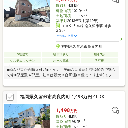
間取り
4SLDK
2
建物面積
103.04m
2
土地面積
177.36m
築年月
2013年9月(築13年)
ＪＲ久大本線 南久留米駅 徒歩
3.3km
その他の交通
福岡県久留米市高良内町
2階建て
駐車場あり
駐車3台
システムキッチン
オール電化
所有権
■頭金ゼロから購入可能■トイレ、洗面台は新品に交換済みで安心
です■部屋数４部屋、駐車は最大３台可能(車種によります)でファ
ミリー世帯におすすめ■徒歩圏内にバス停、コンビニがあります■
室内の壁と天井は塗装してきれいに■ハウスクリーニング済みで
すぐに入居可能です■オール電化、公営上下水道で快適！----------
福岡県久留米市高良内町 1,498万円 4LDK
周辺環境----------□セブンイレブン久留米高良内店まで徒歩約5分/
約400ｍ□西鉄バス「自衛隊アパート前」停まで徒歩約5分/約420
ｍ□久留米市立高良内小学校まで徒歩約分/約1300ｍ□久留米市立
1,498
万円
明星中学校まで徒歩約15分/約1200ｍ
間取り
4LDK
2
建物面積
98.53m
2
土地面積
167.33m