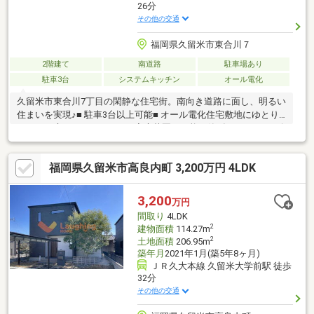
26分
その他の交通
福岡県久留米市東合川７
2階建て
南道路
駐車場あり
駐車3台
システムキッチン
オール電化
久留米市東合川7丁目の閑静な住宅街。南向き道路に面し、明るい
住まいを実現♪■ 駐車3台以上可能■ オール電化住宅敷地にゆとり
があり、庭スペースやBBQ・家庭菜園も可能。築9年でまだまだ綺
麗にお住まいいただけます♪内覧をご希望の際はお気軽にご連絡く
ださい♪
福岡県久留米市高良内町 3,200万円 4LDK
3,200
万円
間取り
4LDK
2
建物面積
114.27m
2
土地面積
206.95m
築年月
2021年1月(築5年8ヶ月)
ＪＲ久大本線 久留米大学前駅 徒歩
32分
その他の交通