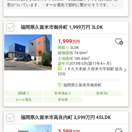
窓がついています。・オール電化で節約に繋がりそうです。・敷
地内には駐車場3台分のゆったりとしたスペースがあります♪・
広々としたお風呂で一日の疲れをゆっくり癒してください。・お
庭があるので、家庭菜園などBBQできるので休日が充実しそうで
福岡県久留米市御井町 1,999万円 3LDK
すね○リフォーム箇所・クロス張替え・洗面台新設・一部床材FCF
張替え・ハローデイ国分店（スーパー）まで車で約８分・セブン-
イレブン 久留米高良内店（コンビニ）まで徒歩5分
1,999
万円
間取り
3LDK
2
建物面積
74.93m
2
土地面積
185.45m
築年月
2015年5月(築11年4ヶ月)
ＪＲ久大本線 久留米大学前駅 徒歩
22分
福岡県久留米市御井町
2階建て
駐車場あり
駐車3台
オール電化
所有権
福岡県久留米市高良内町 2,599万円 4SLDK
2,599
万円