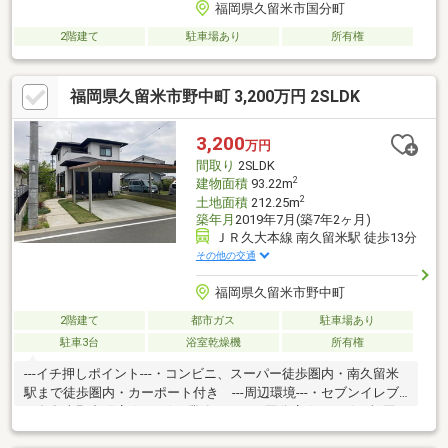
福岡県久留米市国分町
2階建て
駐車場あり
所有権
福岡県久留米市野中町 3,200万円 2SLDK
3,200
万円
間取り
2SLDK
2
建物面積
93.22m
2
土地面積
212.25m
築年月
2019年7月(築7年2ヶ月)
ＪＲ久大本線 南久留米駅 徒歩13分
その他の交通
福岡県久留米市野中町
2階建て
都市ガス
駐車場あり
駐車3台
浴室乾燥機
所有権
---イチ押しポイント---・コンビニ、スーパー徒歩圏内・南久留米
駅まで徒歩圏内・カーポート付き ---周辺環境---・セブンイレブ
ン久留米野中町店 (325ｍ)・業務スーパー国分店 (1007ｍ)・福岡
銀行国分支店 (959ｍ)・私立久留米大学附設中学校 (680ｍ)・東国