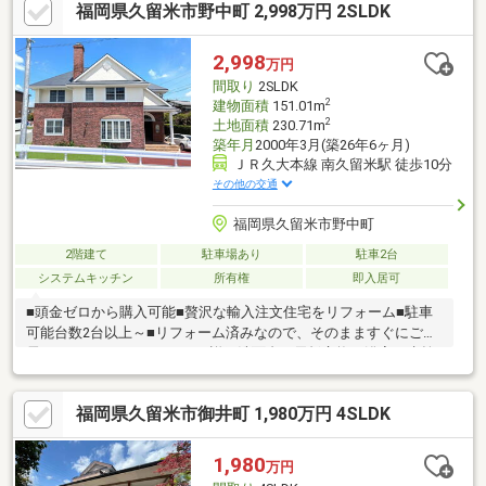
福岡県久留米市野中町 2,998万円 2SLDK
す。駐車場は3台分確保されており、ご家族用はもちろん来客時に
も安心です。
2,998
万円
間取り
2SLDK
2
建物面積
151.01m
2
土地面積
230.71m
築年月
2000年3月(築26年6ヶ月)
ＪＲ久大本線 南久留米駅 徒歩10分
その他の交通
福岡県久留米市野中町
2階建て
駐車場あり
駐車2台
システムキッチン
所有権
即入居可
■頭金ゼロから購入可能■贅沢な輸入注文住宅をリフォーム■駐車
可能台数2台以上～■リフォーム済みなので、そのまますぐにご入
居いただけます・リフォーム詳細洗面台の天板交換、浴室の水栓
交換、LDKクロス張替え、リビング及び2階手前の洋室のカーペッ
ト張替え、外壁及び屋根の塗装、外構にカラーアスファルト及び
福岡県久留米市御井町 1,980万円 4SLDK
人工芝の敷設■セブンイレブンの中町店まで徒歩約4分/約270ｍ■
久留米市立東国分小学校まで徒歩5分/約350ｍ■久留米市立明星中
学校まで自転車で約10分/約2000ｍ※ガス会社については弊社指定
1,980
万円
のガス会社様との契約、及び買主に負担によるガス給湯器の設置