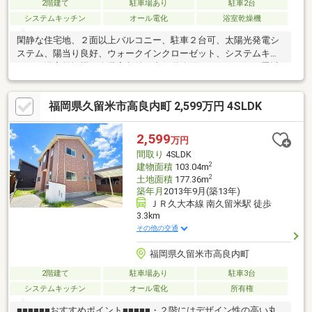
2階建て
駐車場あり
駐車2台
システムキッチン
オール電化
浴室乾燥機
閑静な住宅地、２面以上バルコニー、駐車２台可、太陽光発電シ
ステム、陽当り良好、ウォークインクローゼット、システムキッ
チン、浴室乾燥機、全居室収納、南側道路面す、ＬＤＫ１５畳以
上、角地、対面式キッチン、トイレ２ヶ所、２階建、温水洗浄便
座、南庭、床下収納、浴室に窓、ＴＶモニタ付インターホン、緑
福岡県久留米市高良内町 2,599万円 4SLDK
豊かな住宅地、通風良好、南西向き、パントリー（食器・食品の
収納庫）、ＩＨクッキングヒーター、リビング階段、食器洗乾燥
機、オール電化☆まずはお問い合わせください！ 株式会社リン
2,599
万円
クス ０９２－４０８－２５５２
間取り
4SLDK
2
建物面積
103.04m
2
土地面積
177.36m
築年月
2013年9月(築13年)
ＪＲ久大本線 南久留米駅 徒歩
3.3km
その他の交通
福岡県久留米市高良内町
2階建て
駐車場あり
駐車3台
システムキッチン
オール電化
所有権
■■■■■■おすすめポイント■■■■■・２階にはデザイン性の高い丸