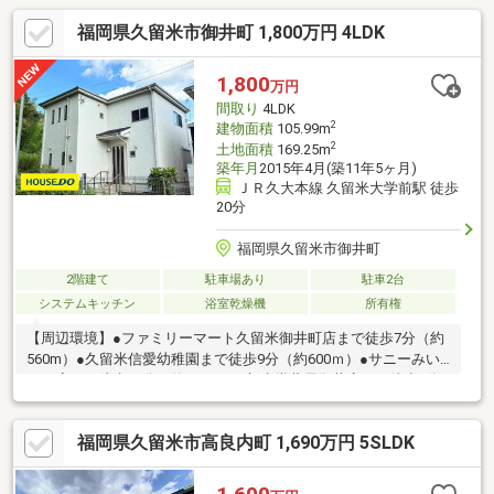
福岡県久留米市御井町 1,800万円 4LDK
1,800
万円
間取り
4LDK
2
建物面積
105.99m
2
土地面積
169.25m
築年月
2015年4月(築11年5ヶ月)
ＪＲ久大本線 久留米大学前駅 徒歩
20分
福岡県久留米市御井町
2階建て
駐車場あり
駐車2台
システムキッチン
浴室乾燥機
所有権
【周辺環境】●ファミリーマート久留米御井町店まで徒歩7分（約
560m）●久留米信愛幼稚園まで徒歩9分（約600ｍ）●サニーみい
まち店まで徒歩10分（約842ｍ）●新生堂薬局御井店まで徒歩8分
（約550ｍ）●みい内科クリニックまで徒歩8分（約600ｍ）
福岡県久留米市高良内町 1,690万円 5SLDK