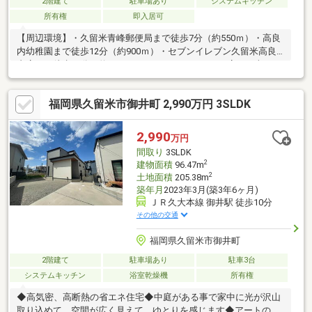
2階建て
駐車場あり
システムキッチン
所有権
即入居可
【周辺環境】・久留米青峰郵便局まで徒歩7分（約550ｍ）・高良
内幼稚園まで徒歩12分（約900ｍ）・セブンイレブン久留米高良
内店まで徒歩14分（約1、100ｍ）・サニーみいまち店まで車で7
分（2.9km）・ドラッグストアモリ 高良内店まで車で6分（約2.8
ｋｍ）
福岡県久留米市御井町 2,990万円 3SLDK
2,990
万円
間取り
3SLDK
2
建物面積
96.47m
2
土地面積
205.38m
築年月
2023年3月(築3年6ヶ月)
ＪＲ久大本線 御井駅 徒歩10分
その他の交通
福岡県久留米市御井町
2階建て
駐車場あり
駐車3台
システムキッチン
浴室乾燥機
所有権
◆高気密、高断熱の省エネ住宅◆中庭がある事で家中に光が沢山
取り込めて、空間が広く見えて、ゆとりを感じます◆アートのよ