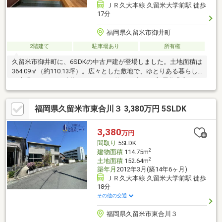
ＪＲ久大本線 久留米大学前駅 徒歩
17分
福岡県久留米市御井町
2階建て
駐車場あり
所有権
久留米市御井町に、6SDKの中古戸建が登場しました。土地面積は
364.09㎡（約110.13坪）。広々とした敷地で、ゆとりある暮らし
を実現できます。建物は186.28㎡（約56.34坪）。部屋数豊富な
6SDKで、ご家族の多い方や二世帯住宅をご検討の方にもおすすめ
です。木造セメント瓦葺2階建に加え平屋部分もあり、広さを活か
福岡県久留米市東合川３ 3,380万円 5SLDK
した住まいとなっています。駐車場は堀車庫1台分付きです。お気
軽にお問い合わせ下さい♪
3,380
万円
間取り
5SLDK
2
建物面積
114.75m
2
土地面積
152.64m
築年月
2012年3月(築14年6ヶ月)
ＪＲ久大本線 久留米大学前駅 徒歩
18分
その他の交通
福岡県久留米市東合川３