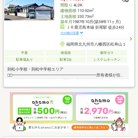
393━━━━━━━━━━━━━━━━━━━━━━□□
間取り
4LDK
2
建物面積
110.92m
2
土地面積
330.73m
築年月
1987年10月(築38年11ヶ月)
ＪＲ鹿児島本線 折尾駅 徒歩24分
その他の交通
福岡県北九州市八幡西区松寿山１
平屋
南道路
都市ガス
駐車場あり
駐車2台
システムキッチン
則松小学校・則松中学校エリア
□□━━━━━━━━━━━━━━━━━━━━━所有者様が住ん
でおられますので事前に日程の調整が必要です。できるだけご希
望のお日にちで調整を致しますのでお早めにご連絡ください。営
業時間 10時～16時（休：水曜日、第2、3火曜日） この時間帯は
お電話でのお問い合わせがスムーズにご案内できます。お気軽に
お電話ください。
━━━━━━━━━━━━━━━━━━━━━━□□