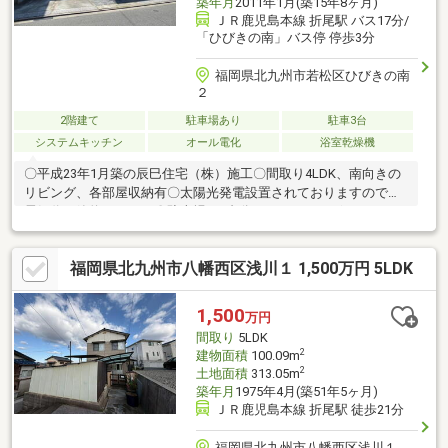
築年月
2011年1月(築15年8ヶ月)
ＪＲ鹿児島本線 折尾駅 バス17分/
「ひびきの南」バス停 停歩3分
福岡県北九州市若松区ひびきの南
２
2階建て
駐車場あり
駐車3台
システムキッチン
オール電化
浴室乾燥機
〇平成23年1月築の辰巳住宅（株）施工〇間取り4LDK、南向きの
リビング、各部屋収納有〇太陽光発電設置されておりますので、
電気代を節約できます〇駐車場は3台分スペースがございます（サ
イズによる制限有）〇リビング横には庭とを繋ぐウッドデッキが
設置されてます
福岡県北九州市八幡西区浅川１ 1,500万円 5LDK
1,500
万円
間取り
5LDK
2
建物面積
100.09m
2
土地面積
313.05m
築年月
1975年4月(築51年5ヶ月)
ＪＲ鹿児島本線 折尾駅 徒歩21分
福岡県北九州市八幡西区浅川１