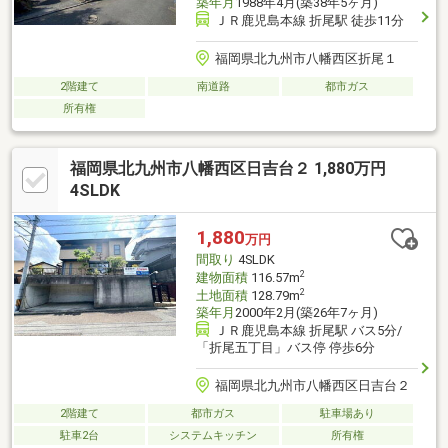
築年月
1988年4月(築38年5ヶ月)
ＪＲ鹿児島本線 折尾駅 徒歩11分
福岡県北九州市八幡西区折尾１
2階建て
南道路
都市ガス
所有権
福岡県北九州市八幡西区日吉台２ 1,880万円
4SLDK
1,880
万円
間取り
4SLDK
2
建物面積
116.57m
2
土地面積
128.79m
築年月
2000年2月(築26年7ヶ月)
ＪＲ鹿児島本線 折尾駅 バス5分/
「折尾五丁目」バス停 停歩6分
福岡県北九州市八幡西区日吉台２
2階建て
都市ガス
駐車場あり
駐車2台
システムキッチン
所有権