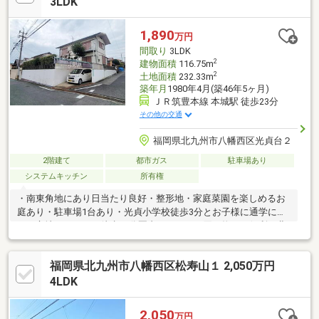
3LDK
知りたい方 などなどマイホームを購入するにあたって不安に感
じていることなど、何でもご相談ください。 平日や１８時以降
1,890
万円
の相談、物件の見学も承っております。
間取り
3LDK
2
建物面積
116.75m
2
土地面積
232.33m
築年月
1980年4月(築46年5ヶ月)
ＪＲ筑豊本線 本城駅 徒歩23分
その他の交通
福岡県北九州市八幡西区光貞台２
2階建て
都市ガス
駐車場あり
システムキッチン
所有権
・南東角地にあり日当たり良好・整形地・家庭菜園を楽しめるお
庭あり・駐車場1台あり・光貞小学校徒歩3分とお子様に通学に嬉
しい立地・スーパー徒歩10分圏内と日々のお買い物にも便利・北
九州市営バス「光貞台」徒歩7分
□□━━━━━━━━━━━━━━━━━━━━━現在空室です。
福岡県北九州市八幡西区松寿山１ 2,050万円
日曜日・祝日の内覧も可能です。営業時間 10時～16時（休：水曜
日、第2、3火曜日） この時間帯はお電話でのお問い合わせがスム
4LDK
ーズにご案内できます。右下の電話ボタンをタッチ！もしくはお
気軽にお電話ください ＞＞＞0120-210-
2,050
万円