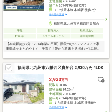
2
土地面積
206.49m
築年月
2014年9月(築12年)
ＪＲ筑豊本線 本城駅 徒歩7分
その他の交通
福岡県北九州市八幡西区貴船台
平屋
都市ガス
駐車場あり
駐車2台
システムキッチン
浴室乾燥機
【本城駅徒歩7分・2014年築の平屋】階段のないワンフロアで家
事動線をまとめやすく、子育て世帯から将来を見据えた住み替え
まで幅広くおすすめの4LDKです。18帖超のゆったりしたLDKには
対面式キッチンを採用し、家族との会話を楽しみながら料理がで
きます。食器洗浄乾燥機や浴室乾燥機、追焚機能など設備も充
福岡県北九州市八幡西区貴船台 2,930万円 4LDK
実。ウォークインクローゼットをはじめ全居室に収納を備え、室
内もすっきり保てます。駐車2台可能。赤坂小学校徒歩3分、本城
中学校・スーパー徒歩6分と、通学や買い物にも便利な住環境で
2,930
万円
す。大型キッズルーム・おむつ台・授乳スペース有。北九州イチ
間取り
4LDK
快適なお店にぜひ一度お越し下さい♪
2
建物面積
91.26m
2
土地面積
206.49m
築年月
2014年9月(築12年)
ＪＲ筑豊本線 本城駅 徒歩8分
その他の交通