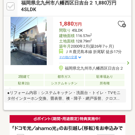
福岡県北九州市八幡西区日吉台２ 1,880万円
ンクローゼットやシューズインクローク、全居室収納付き。約71
坪の南西角地で、普通車3台を駐車可能です。バス停・コンビニ徒
4SLDK
歩3分。写真では伝わりにくい室内の広さと、エレベーターの利便
性をぜひ現地でご体感ください。
1,880
万円
間取り
4SLDK
2
建物面積
116.57m
2
土地面積
128.79m
築年月
2000年2月(築26年7ヶ月)
ＪＲ鹿児島本線 折尾駅 徒歩17分
その他の交通
福岡県北九州市八幡西区日吉台２
2階建て
都市ガス
駐車場あり
駐車2台
システムキッチン
所有権
●リフォーム内容：システムキッチン・洗面台・トイレ・TVモニ
タ付インターホン交換、畳表替、襖・障子・網戸張替、クロス・
CFシート貼替、フロア―タイル貼り、ハウスクリーニング等●JR2
沿線利用可●国道199号線近く車でのアクセスも良好●勝手口には
ストックヤードあり●全居室6帖以上●2階に約3帖の窓付の納戸あ
りミサワホーム施工の広い納戸付の物件です。全居室6帖以上でゆ
とりのある4LDK+Sです。和室とリビングが隣接している使い勝
手の良い間取りです。備え付けのストックヤードを有効活用する