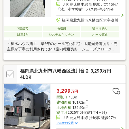
ＪＲ鹿児島本線 折尾駅 バス15分/
「浅川小学校前」バス停 停歩11分
福岡県北九州市八幡西区大字浅川
2階建て
南道路
駐車場あり
駐車3台
システムキッチン
オール電化
・積水ハウス施工、築6年のオール電化住宅・太陽光発電あり・売
主様が丁寧に利用されており室内程度良好・シューズクローク、
パントリー、ウオークインクローゼットなど収納スペースが豊
富・駐車場3台分あり(車種による)・東南角地で日当たり良好・北
九州市営バス「浅川小学校前」徒歩11分・浅川小学校、浅川中学
福岡県北九州市八幡西区浅川台２ 3,299万円
校エリア・※2階洋室は間仕切りで2部屋として利用可（4SLDKと
なります）。所有者様が住んでおられますので事前に日程の調整
4LDK
が必要です。できるだけご希望のお日にちで調整を致しますので
お早めにご連絡ください。営業時間 10時～16時（休：水曜日、第
3,299
万円
2、3火曜日）
間取り
4LDK
2
建物面積
101.02m
2
土地面積
125.59m
築年月
2025年5月(築1年4ヶ月)
ＪＲ鹿児島本線 折尾駅 徒歩27分
その他の交通