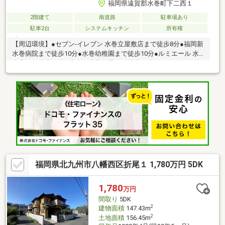
福岡県遠賀郡水巻町下二西１
2階建て
南道路
駐車場あり
駐車2台
システムキッチン
所有権
【周辺環境】●セブン-イレブン 水巻立屋敷店まで徒歩8分●福岡新
水巻病院まで徒歩10分●水巻幼稚園まで徒歩10分●ルミエール 水
巻店まで徒歩12分●水巻頃末郵便局まで徒歩14分
福岡県北九州市八幡西区折尾１ 1,780万円 5DK
1,780
万円
間取り
5DK
2
建物面積
147.43m
2
土地面積
156.45m