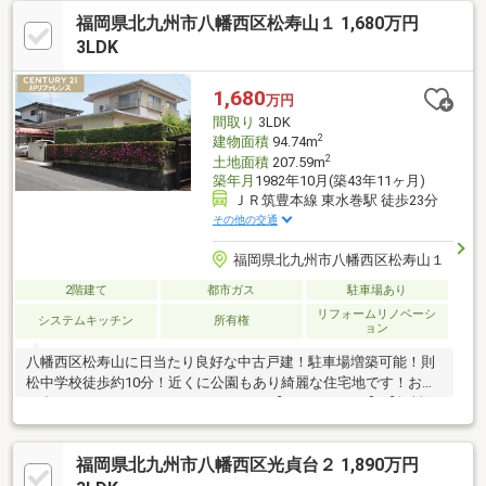
動シャッター、ウォークインクローゼットなど快適な設備が充
福岡県北九州市八幡西区松寿山１ 1,680万円
実。生活動線がワンフロアで完結する2LDKで、子育て世帯はもち
ろん、将来を見据えて階段のない住まいをお探しのご夫婦にもお
3LDK
すすめです。バス停徒歩2分、スーパー・コンビニも徒歩9分圏内
です。大和ハウス施工、長期優良住宅認定通知書あり！
1,680
万円
間取り
3LDK
2
建物面積
94.74m
2
土地面積
207.59m
築年月
1982年10月(築43年11ヶ月)
ＪＲ筑豊本線 東水巻駅 徒歩23分
その他の交通
福岡県北九州市八幡西区松寿山１
2階建て
都市ガス
駐車場あり
リフォームリノベーシ
システムキッチン
所有権
ョン
八幡西区松寿山に日当たり良好な中古戸建！駐車場増築可能！則
松中学校徒歩約10分！近くに公園もあり綺麗な住宅地です！お問
い合わセンチュリー21APリファレンス【0940-29-6410】【無料住
宅ローン相談同時開催中】 ３０分ほどのお時間でお客様にとっ
て最適な住宅ローンのプランをお伝えします！ 相談は無料です
福岡県北九州市八幡西区光貞台２ 1,890万円
のでお気軽にお問合せください。 たとえば・・ 〇自分がいく
ら借りられるのか不安な方〇月々の支払がどのくらいになるのか