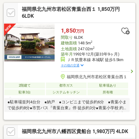
福岡県北九州市若松区青葉台西１ 1,850万円
6LDK
1,850
万円
間取り
6LDK
2
建物面積
148.5m
2
土地面積
247.02m
築年月
1992年12月(築33年9ヶ月)
ＪＲ筑豊本線 本城駅 徒歩5.5km
その他の交通
福岡県北九州市若松区青葉台西１
2階建て
都市ガス
駐車場あり
駐車3台
システムキッチン
所有権
●駐車場並列4台分 ●納戸 ●コンビニまで徒歩約6分 ●青葉小ま
で徒歩約8分●市営バス『青葉台東』停 徒歩約3分●青葉小学校 約
585m(徒歩8分)●高須中学校 約1670m(徒歩21分)●サンク青葉台店
約490m(徒歩7分)●セブンイレブン若松青葉台1丁目店 約435m(徒
歩6分)ハウスドゥ八幡西では自社でリフォームも承ります！ご購
福岡県北九州市八幡西区貴船台 1,980万円 4LDK
入から施工までワンストップでラクラク♪セットでローンにすると
支払い負担の少ないリフォームプランも是非、ご検討ください♪