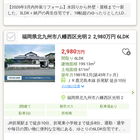
【2026年3月内外装リフォーム】水回りから外壁・屋根まで一新
した、3LDK＋納戸の再生住宅です。18帖超のゆったりとしたLDK
には、食器洗浄乾燥機付きシステムキッチンを採用。ウォークイ
ンクローゼットや全居室収納を備え、室内をすっきり保てます。
約76坪の敷地には普通車3台を駐車でき、10坪以上の庭ではガー
福岡県北九州市八幡西区光明２ 2,980万円 6LDK
デニングやお子様の外遊びも楽しめます。本城駅徒歩10分、折尾
東小学校徒歩2分、スーパー・コンビニ徒歩4分。耐震診断や建物
検査も実施済み。新生活をすぐに始めたいご家族におすすめで
2,980
万円
す。
間取り
6LDK
2
建物面積
199.13m
2
土地面積
611m
築年月
1981年2月(築45年7ヶ月)
ＪＲ鹿児島本線 折尾駅 徒歩10分
その他の交通
福岡県北九州市八幡西区光明２
2階建て
都市ガス
駐車場あり
駐車2台
所有権
JR折尾駅まで徒歩10分、折尾東小学校まで徒歩8分。通勤・通学
や毎日の買い物に便利な立地にある、ゆとりの6LDK住宅です。建
物面積は約199㎡あり、家族それぞれの個室に加え、趣味室や在