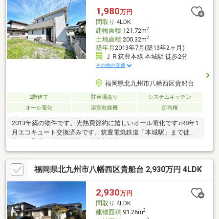
1,980
万円
間取り
4LDK
2
建物面積
121.72m
2
土地面積
200.32m
築年月
2013年7月(築13年2ヶ月)
ＪＲ筑豊本線 本城駅 徒歩2分
その他の交通
福岡県北九州市八幡西区貴船台
2階建て
駐車場あり
システムキッチン
オール電化
浴室乾燥機
所有権
2013年築の物件です。光熱費節約に嬉しいオール電化です♪R8年1
月エコキュート交換済みです。筑豊電気鉄道「本城駅」まで徒歩2
分の好立地！赤坂小学校・本城中学校エリアとなります。
□□━━━━━━━━━━━━━━━━━━━━━所有者様が住ん
でおられますので事前に日程の調整が必要です。できるだけご希
福岡県北九州市八幡西区貴船台 2,930万円 4LDK
望のお日にちで調整を致しますのでお早めにご連絡ください。営
業時間 10時～16時（休：水曜日、第2、3火曜日） この時間帯は
お電話でのお問い合わせがスムーズにご案内できます。お気軽に
2,930
万円
お電話ください ＞＞＞0120-210-
間取り
4LDK
393━━━━━━━━━━━━━━━━━━━━━━□□
2
建物面積
91.26m