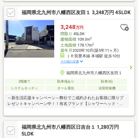
宅ワーク、来客用の空間も確保できます。床暖房、トイレ2か所、
ウォークスルークローゼットなど設備も充実。南庭とウッドデッ
福岡県北九州市八幡西区友田１ 3,248万円 4SLDK
キでは、ガーデニングや家族団らんを楽しめます。電動シャッタ
ー付きカーポートには縦列2台駐車可能。前面道路は約6mあり、
車の出入りもしやすい住環境です。擁壁部分を除いた利用可能面
3,248
万円
積は約394㎡（約119坪）♪新築をご検討の方は事前にハウスメー
間取り
4SLDK
カー等へご確認ください。
2
建物面積
109.3m
2
土地面積
178.17m
築年月
2020年10月(築5年11ヶ月)
ＪＲ筑豊本線 本城駅 徒歩10分
その他の交通
福岡県北九州市八幡西区友田１
2階建て
駐車場あり
駐車3台
システムキッチン
オール電化
浴室乾燥機
～新生活応援キャンペーン～弊社でご成約されたお客様に限りプ
レゼントキャンペーン中！！有名ブランド【シャワーヘッド・掃
除機・洗濯機】のいずれか３点から選べます♪◆安心な地盤保証
10年付です。◆駅へ徒歩１０分、小中学校へ徒歩５分の便利な立
地です！◆広々駐車スペースで４台～５台の駐車可能◆駅にも徒
福岡県北九州市八幡西区日吉台１ 1,280万円
歩１０分、小中学校にも徒歩５分の便利な立地◆オール電化で
月々のお支払いが節約にも♪借入期間３５年 月々８０，３７５円
5LDK