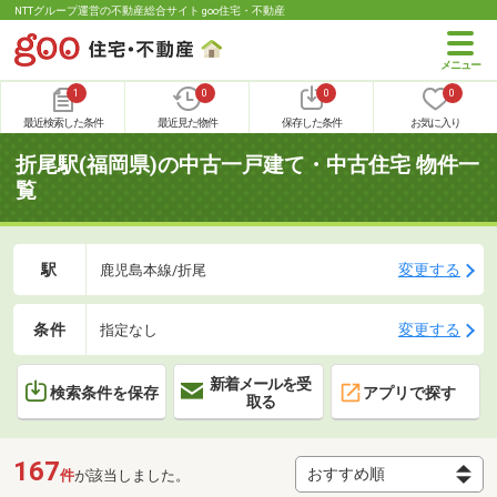
NTTグループ運営の不動産総合サイト goo住宅・不動産
1
0
0
0
最近検索した条件
最近見た物件
保存した条件
お気に入り
折尾駅(福岡県)の中古一戸建て・中古住宅 物件一
覧
駅
変更する
鹿児島本線/折尾
条件
変更する
指定なし
新着メールを受
検索条件を保存
アプリで探す
取る
167
件
が該当しました。