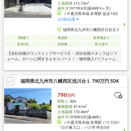
2
土地面積
213.72m
築年月
1977年6月(築49年3ヶ月)
ＪＲ鹿児島本線 折尾駅 徒歩14分
その他の交通
福岡県北九州市八幡西区日吉台２
2階建て
南道路
駐車場あり
駐車3台
所有権
即入居可
【当社自慢のワンストップサービス】・当社在籍スタッフはリフ
ォーム、ローンに関するエキスパート！・物件購入+リフォーム
費用もまとめてお見積り♪・住み替え先を探しながら、ご自宅の売
却が並行して行えます！・もちろん査定も無料です♪○ゆとりある
敷地で普通車を含めて最大3台まで駐車可能なスペースを確保して
福岡県北九州市八幡西区浅川台１ 790万円 5DK
います。【ライフスタイルに合わせた物件探し】・土日祝/18時以
降/1件～複数件のご内覧も大歓迎・ご自宅等への送迎も可能で
す！・当社未掲載物件もご案内できます♪
790
万円
間取り
5DK
2
建物面積
47.61m
2
土地面積
170.46m
築年月
1978年9月(築48年)
ＪＲ鹿児島本線 折尾駅 バス12分/
「日の峯入口」バス停 停歩3分