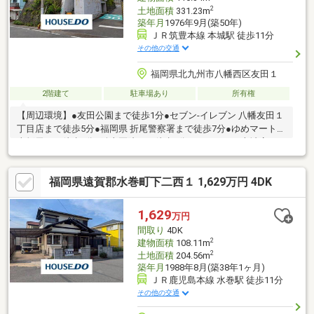
2
土地面積
331.23m
築年月
1976年9月(築50年)
ＪＲ筑豊本線 本城駅 徒歩11分
その他の交通
福岡県北九州市八幡西区友田１
2階建て
駐車場あり
所有権
【周辺環境】●友田公園まで徒歩1分●セブン-イレブン 八幡友田１
丁目店まで徒歩5分●福岡県 折尾警察署まで徒歩7分●ゆめマート
東折尾まで徒歩8分●鍵山医院まで徒歩9分●ハローデイ 本城店まで
徒歩15分
福岡県遠賀郡水巻町下二西１ 1,629万円 4DK
1,629
万円
間取り
4DK
2
建物面積
108.11m
2
土地面積
204.56m
築年月
1988年8月(築38年1ヶ月)
ＪＲ鹿児島本線 水巻駅 徒歩11分
その他の交通