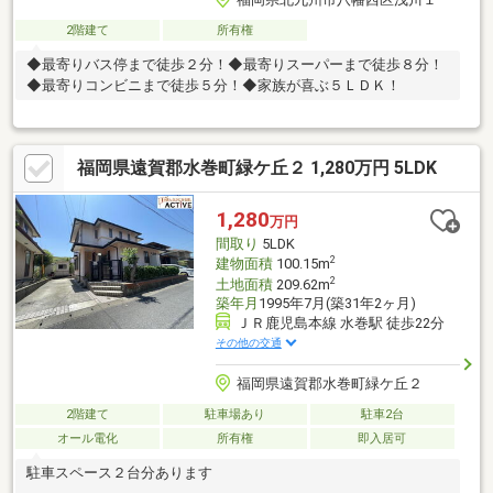
2階建て
所有権
◆最寄りバス停まで徒歩２分！◆最寄りスーパーまで徒歩８分！
◆最寄りコンビニまで徒歩５分！◆家族が喜ぶ５ＬＤＫ！
福岡県遠賀郡水巻町緑ケ丘２ 1,280万円 5LDK
1,280
万円
間取り
5LDK
2
建物面積
100.15m
2
土地面積
209.62m
築年月
1995年7月(築31年2ヶ月)
ＪＲ鹿児島本線 水巻駅 徒歩22分
その他の交通
福岡県遠賀郡水巻町緑ケ丘２
2階建て
駐車場あり
駐車2台
オール電化
所有権
即入居可
駐車スペース２台分あります