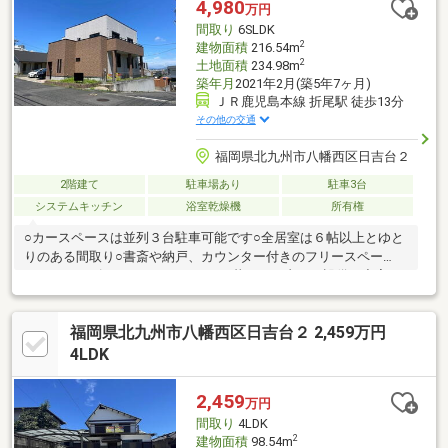
4,980
万円
間取り
6SLDK
2
建物面積
216.54m
2
土地面積
234.98m
築年月
2021年2月(築5年7ヶ月)
ＪＲ鹿児島本線 折尾駅 徒歩13分
その他の交通
福岡県北九州市八幡西区日吉台２
2階建て
駐車場あり
駐車3台
システムキッチン
浴室乾燥機
所有権
○カースペースは並列３台駐車可能です○全居室は６帖以上とゆと
りのある間取り○書斎や納戸、カウンター付きのフリースペー
ス、シューズインクローゼットなど暮らしを支える設備が充実し
てます○ホームエレベーター付きです！階段の上り下りをしなく
ていいので、シニア世代にも安心してお過ごしいただけますね○
福岡県北九州市八幡西区日吉台２ 2,459万円
２世帯住宅に最適！浴室や洗面所、トイレが１階、２階それぞれ
にあるので、適度な距離感でお互いの生活ができそうですね
4LDK
2,459
万円
間取り
4LDK
2
建物面積
98.54m