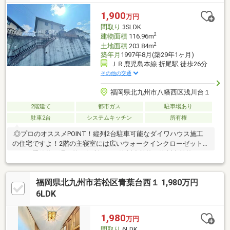
393━━━━━━━━━━━━━━━━━━━━━━□□
1,900
万円
間取り
3SLDK
2
建物面積
116.96m
2
土地面積
203.84m
築年月
1997年8月(築29年1ヶ月)
ＪＲ鹿児島本線 折尾駅 徒歩26分
その他の交通
福岡県北九州市八幡西区浅川台１
2階建て
都市ガス
駐車場あり
駐車2台
システムキッチン
所有権
.◎プロのオススメPOINT！縦列2台駐車可能なダイワハウス施工
の住宅ですよ！2階の主寝室には広いウォークインクローゼットが
あり、季節物の週の等に便利です。浅川小学校・浅川中学校エリ
アです。
□□━━━━━━━━━━━━━━━━━━━━━━━━━━━━━━
福岡県北九州市若松区青葉台西１ 1,980万円
現在空室です。日曜日・祝日の内覧も可能です。営業時間 10時～
16時（休：水曜日、第2、3火曜日） この時間帯はお電話でのお問
6LDK
い合わせがスムーズにご案内できます。右下の電話ボタンをタッ
チ！もしくはお気軽にお電話ください ＞＞＞0120-210-
1,980
万円
393━━━━━━━━━━━━━━━━━━━━━━━━━━━━━━□
間取り
6LDK