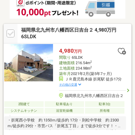
ことで、住居スペースを綺麗に保てます。住まい探しは是非私ど
もにもサポートさせてください。
福岡県北九州市八幡西区日吉台２ 4,980万円
6SLDK
4,980
万円
間取り
6SLDK
2
建物面積
216.54m
2
土地面積
234.98m
築年月
2021年2月(築5年7ヶ月)
ＪＲ鹿児島本線 折尾駅 徒歩17分
その他の交通
福岡県北九州市八幡西区日吉台２
2階建て
駐車場あり
駐車3台
システムキッチン
浴室乾燥機
所有権
・折尾西小学校 約 1350ｍ/徒歩約 17分・則松中学校 約 2300
ｍ/徒歩約 29分・市営バス「折尾五丁目」まで徒歩3分です！・築
浅物件!!・スーパーまで車で約10分圏内にあり！※現在、賃貸中で