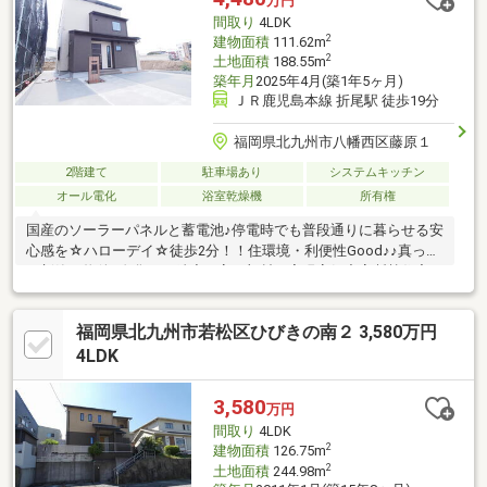
万円
間取り
4LDK
2
建物面積
111.62m
2
土地面積
188.55m
築年月
2025年4月(築1年5ヶ月)
ＪＲ鹿児島本線 折尾駅 徒歩19分
福岡県北九州市八幡西区藤原１
2階建て
駐車場あり
システムキッチン
オール電化
浴室乾燥機
所有権
国産のソーラーパネルと蓄電池♪停電時でも普段通りに暮らせる安
心感を☆ハローデイ☆徒歩2分！！住環境・利便性Good♪♪真っさ
ら新築の物件♪進化した精度の高い部材で実現高気密高断熱住宅な
ので、確かな施工がエコレベルを上げています♪手入れもラクで意
外とパワフルなIHクッキングヒーター付♪長期保証プログラムを採
福岡県北九州市若松区ひびきの南２ 3,580万円
用！建物品質２０年、地盤保証２０年、設備保証１０年☆
4LDK
3,580
万円
間取り
4LDK
2
建物面積
126.75m
2
土地面積
244.98m