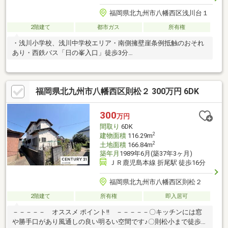
福岡県北九州市八幡西区浅川台１
2階建て
都市ガス
所有権
・浅川小学校、浅川中学校エリア・南側擁壁崖条例抵触のおそれ
あり・西鉄バス「日の峯入口」徒歩3分
□□━━━━━━━━━━━━━━━━━━━━━━━━━━━━━━
現在空室です。日曜日・祝日の内覧も可能です。営業時間 10時～
16時（休：水曜日、第2、3火曜日） この時間帯はお電話でのお問
福岡県北九州市八幡西区則松２ 300万円 6DK
い合わせがスムーズにご案内できます。お気軽にお電話ください
＞＞＞0120-210-
393━━━━━━━━━━━━━━━━━━━━━━━━━━━━━━□
300
万円
間取り
6DK
2
建物面積
116.29m
2
土地面積
166.84m
築年月
1989年6月(築37年3ヶ月)
ＪＲ鹿児島本線 折尾駅 徒歩16分
福岡県北九州市八幡西区則松２
2階建て
所有権
即入居可
－－－－－ オススメ ポイント!! －－－－－〇キッチンには窓
や勝手口があり風通しの良い明るい空間です♪〇則松小まで徒歩3