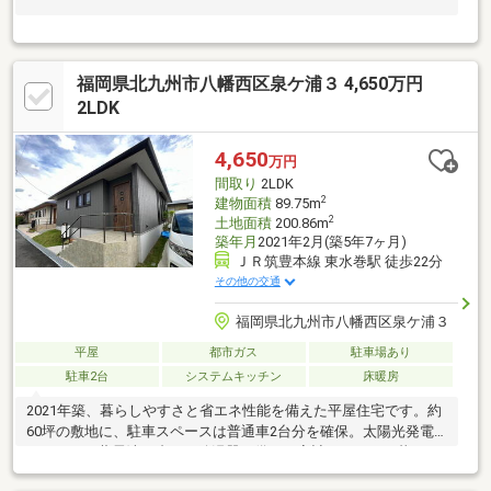
福岡県北九州市八幡西区泉ケ浦３ 4,650万円
2LDK
4,650
万円
間取り
2LDK
2
建物面積
89.75m
2
土地面積
200.86m
築年月
2021年2月(築5年7ヶ月)
ＪＲ筑豊本線 東水巻駅 徒歩22分
その他の交通
福岡県北九州市八幡西区泉ケ浦３
平屋
都市ガス
駐車場あり
駐車2台
システムキッチン
床暖房
2021年築、暮らしやすさと省エネ性能を備えた平屋住宅です。約
60坪の敷地に、駐車スペースは普通車2台分を確保。太陽光発電
システムや蓄電池、省エネ給湯器を備え、家計にやさしい暮らし
を支えます。室内には床暖房、食器洗浄乾燥機、浴室乾燥機、電