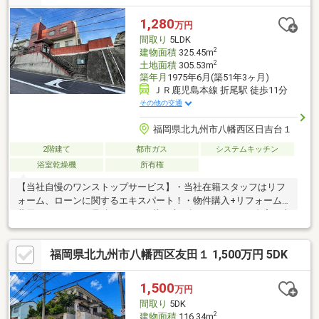
（変動金利：０．８％ ボーナス４９，９６０円／年２回の場
合）
1,280
万円
間取り
5LDK
2
建物面積
325.45m
2
土地面積
305.53m
築年月
1975年6月(築51年3ヶ月)
ＪＲ鹿児島本線 折尾駅 徒歩11分
その他の交通
福岡県北九州市八幡西区日吉台１
2階建て
都市ガス
システムキッチン
浴室乾燥機
所有権
【当社自慢のワンストップサービス】・当社在籍スタッフはリフ
ォーム、ローンに関するエキスパート！・物件購入+リフォーム
費用もまとめてお見積り♪・住み替え先を探しながら、ご自宅の売
却が並行して行えます！・もちろん査定も無料です♪【ライフスタ
イルに合わせた物件探し】・土日祝/18時以降/1件～複数件のご内
福岡県北九州市八幡西区友田１ 1,500万円 5DK
覧も大歓迎・ご自宅等への送迎も可能です！・当社未掲載物件も
ご案内できます♪
1,500
万円
間取り
5DK
2
建物面積
116.34m