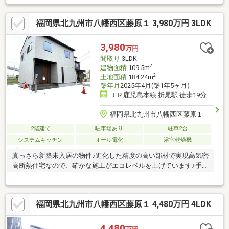
す。2026年2月中旬頃より順次、ご案内いたします。ご条件にあ
った物件が見つからないお客様、探しはじめで物件情報がほしい
福岡県北九州市八幡西区藤原１ 3,980万円 3LDK
お客様などに当店は、おすすめです。お家購入についてのご相
談、購入時にかかる諸費用、住宅ローン、相続の相談等お家の事
ならすべて対応させて頂きます。いろいろな解決策をご提案させ
3,980
万円
て頂きます。詳しくはお問合せください!! 見るだけ、聞くだけ全
間取り
3LDK
て無料です。
2
建物面積
109.5m
2
土地面積
184.24m
築年月
2025年4月(築1年5ヶ月)
ＪＲ鹿児島本線 折尾駅 徒歩19分
福岡県北九州市八幡西区藤原１
2階建て
駐車場あり
駐車2台
システムキッチン
オール電化
浴室乾燥機
真っさら新築未入居の物件♪進化した精度の高い部材で実現高気密
高断熱住宅なので、確かな施工がエコレベルを上げています♪手入
れもラクで意外とパワフルなIHクッキングヒーター付♪長期保証プ
ログラムを採用！建物品質２０年、地盤保証２０年、設備保証１
０年☆
福岡県北九州市八幡西区藤原１ 4,480万円 4LDK
4,480