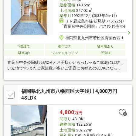
2
建物面積
148.5m
2
土地面積
247.02m
築年月
1992年12月(築33年9ヶ月)
ＪＲ鹿児島本線 折尾駅 バス22分/
「青葉台中央公園前」バス停 停歩4分
福岡県北九州市若松区青葉台西１
2階建て
都市ガス
駐車場あり
駐車3台
システムキッチン
所有権
青葉台中央公園徒歩約2分とお子様がいらっしゃるご家庭には嬉し
い立地です♪またご家族数が多いご家庭にお勧めの6LDKとなって
おります。□□━━━━━━━━━━━━━━━━━━━━━現在
空室です。日曜日・祝日の内覧も可能です。営業時間 10時～16時
（休：水曜日、第2、3火曜日） この時間帯はお電話でのお問い合
福岡県北九州市八幡西区大字浅川 4,800万円
わせがスムーズにご案内できます。右下の電話ボタンをタッチ！
もしくはお気軽にお電話ください ＞＞＞0120-210-
4SLDK
393━━━━━━━━━━━━━━━━━━━━━━□□
4,800
万円
間取り
4SLDK
2
建物面積
122.25m
2
土地面積
202.22m
築年月
2019年5月(築7年4ヶ月)