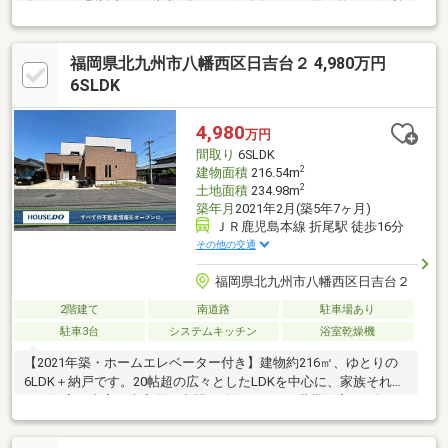
分(190m)♪則松中まで徒歩5分(200ｍ)♪〇毎日のお買い物にも便利
☆マックスバリュ折尾駅店まで徒歩15分♪〇近隣月極駐車場空き
有（月額6610円）※2026年6月29日時点※接道条件を満たしていな
福岡県北九州市八幡西区日吉台２ 4,980万円
い為、原則として再建築は不可となります。不動産売買・リフォ
ームのことなら【よしなが企画】にお任せ下さい！！
6SLDK
4,980
万円
間取り
6SLDK
2
建物面積
216.54m
2
土地面積
234.98m
築年月
2021年2月(築5年7ヶ月)
ＪＲ鹿児島本線 折尾駅 徒歩16分
その他の交通
福岡県北九州市八幡西区日吉台２
2階建て
南道路
駐車場あり
駐車3台
システムキッチン
浴室乾燥機
【2021年築・ホームエレベーター付き】建物約216㎡、ゆとりの
6LDK＋納戸です。20帖超の広々としたLDKを中心に、家族それぞ
れの個室や書斎、来客用の空間を確保でき、二世帯住宅をお探し
の方にもおすすめ。対面式キッチンには食器洗浄乾燥機を備え、
浴室乾燥機やトイレ2か所など設備も充実しています。ウォークイ