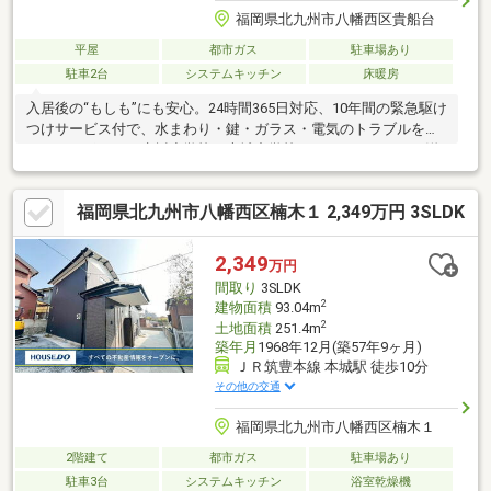
福岡県北九州市八幡西区貴船台
平屋
都市ガス
駐車場あり
駐車2台
システムキッチン
床暖房
入居後の“もしも”にも安心。24時間365日対応、10年間の緊急駆け
つけサービス付で、水まわり・鍵・ガラス・電気のトラブルをし
っかりサポート！赤坂小学校・本城中学校エリア。ゆとりある洋
室は将来2部屋へ分割リフォームが可能です。駐車場並列2台分確
保。室内リフォームご相談ください。
福岡県北九州市八幡西区楠木１ 2,349万円 3SLDK
□□━━━━━━━━━━━━━━━━━━━━━━━━━━━━━━
所有者様が住んでおられますので事前に日程の調整が必要です。
営業時間 10時～16時（休：水曜日、第2、3火曜日） お気軽にお
2,349
万円
電話ください ＞＞＞0120-210-
間取り
3SLDK
393━━━━━━━━━━━━━━━━━━━━━━━━━━━━━━□
2
建物面積
93.04m
2
土地面積
251.4m
築年月
1968年12月(築57年9ヶ月)
ＪＲ筑豊本線 本城駅 徒歩10分
その他の交通
福岡県北九州市八幡西区楠木１
2階建て
都市ガス
駐車場あり
駐車3台
システムキッチン
浴室乾燥機