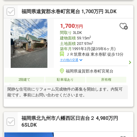
福岡県遠賀郡水巻町宮尾台 1,700万円 3LDK
1,700
万円
間取り
3LDK
2
建物面積
59.15m
2
土地面積
207.97m
築年月
1991年3月(築35年6ヶ月)
ＪＲ筑豊本線 東水巻駅 徒歩13分
その他の交通
福岡県遠賀郡水巻町宮尾台
2階建て
駐車場あり
所有権
閑静な住宅街にリフォーム完成物件の募集を開始します。内覧可
能です。事前にお問い合わせくださいませ。
福岡県北九州市八幡西区日吉台２ 4,980万円
6SLDK