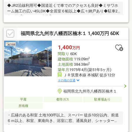
◆JR2沿線利用可◆国道近くで車でのアクセスも良好◆ミサワホ
ーム施工の広い4SLDK◆全居室６帖以上◆広々納戸あり◆駐車2
台可能【リフォーム内容】：システムキッチン・洗面台・トイ
レ・ＴＶモニタ付インターホン交換、畳表替、襖・障子・網戸張
替、クロス・ＣＦシート貼替、フロア―タイル貼り、ハウスクリ
福岡県北九州市八幡西区楠木１ 1,400万円 6DK
ーニング等
1,400
万円
間取り
6DK
2
建物面積
119.09m
2
土地面積
384.38m
築年月
1975年4月(築51年5ヶ月)
ＪＲ筑豊本線 本城駅 徒歩12分
その他の交通
福岡県北九州市八幡西区楠木１
平屋
都市ガス
駐車場あり
所有権
・広縁のある和室 土地100坪以上、スーパー 徒歩10分以内、前道
６ｍ以上、和室、東南向き、浴室に窓、通風良好、シャッター車
庫、都市ガス