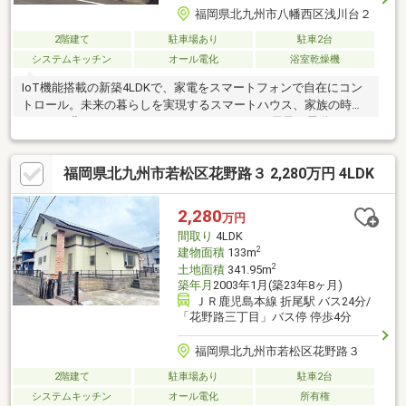
福岡県北九州市八幡西区浅川台２
2階建て
駐車場あり
駐車2台
システムキッチン
オール電化
浴室乾燥機
IoT機能搭載の新築4LDKで、家電をスマートフォンで自在にコン
トロール。未来の暮らしを実現するスマートハウス、家族の時間
をもっと豊かにします。■IoTとはエアコン・お風呂・電動シャッ
ターなど出先でも家電を操作することができます。
福岡県北九州市若松区花野路３ 2,280万円 4LDK
2,280
万円
間取り
4LDK
2
建物面積
133m
2
土地面積
341.95m
築年月
2003年1月(築23年8ヶ月)
ＪＲ鹿児島本線 折尾駅 バス24分/
「花野路三丁目」バス停 停歩4分
福岡県北九州市若松区花野路３
2階建て
駐車場あり
駐車2台
システムキッチン
オール電化
所有権