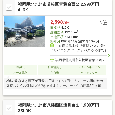
福岡県北九州市若松区青葉台西２ 2,598万円
4LDK
2,598
万円
間取り
4LDK
2
建物面積
122.45m
2
土地面積
243.11m
築年月
1994年11月(築31年10ヶ月)
ＪＲ鹿児島本線 折尾駅 バス22分/
「サイエンスパーク」バス停 停歩2分
福岡県北九州市若松区青葉台西２
2階建て
駐車場あり
システムキッチン
オール電化
所有権
バリアフリー
2階の吹き抜け廊下が可愛い戸建です♪水回りリフォーム済のため
気持ちよくお引越しができますよ！カーポート付の駐車2台可能で
愛車を守れます。
□□━━━━━━━━━━━━━━━━━━━━━現在空室です。
日曜日・祝日の内覧も可能です。営業時間 10時～16時（休：水曜
福岡県北九州市八幡西区浅川台１ 1,900万円
日、第2、3火曜日） この時間帯はお電話でのお問い合わせがスム
ーズにご案内できます。右下の電話ボタンをタッチ！もしくはお
3SLDK
気軽にお電話ください ＞＞＞0120-210-