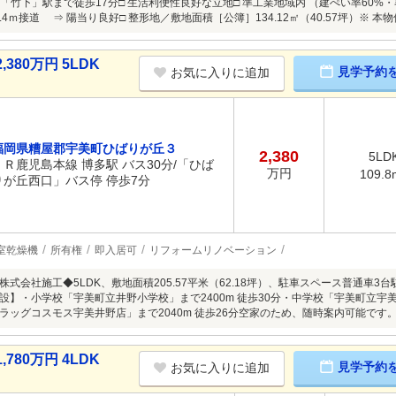
線「竹下」駅まで徒歩17分□ 生活利便性良好な立地□ 準工業地域内 （建ぺい率60%
8.4ｍ接道 ⇒ 陽当り良好□ 整形地／敷地面積［公簿］134.12㎡（40.57坪）※
80万円 5LDK
見学予約
お気に入りに追加
福岡県糟屋郡宇美町ひばりが丘３
2,380
5LD
ＪＲ鹿児島本線 博多駅 バス30分/「ひば
万円
109.8
りが丘西口」バス停 停歩7分
室乾燥機
所有権
即入居可
リフォームリノベーション
式会社施工◆5LDK、敷地面積205.57平米（62.18坪）、駐車スペース普通車3
設】・小学校「宇美町立井野小学校」まで2400m 徒歩30分・中学校「宇美町立宇美中
ラッグコスモス宇美井野店」まで2040m 徒歩26分空家のため、随時案内可能で
80万円 4LDK
見学予約
お気に入りに追加