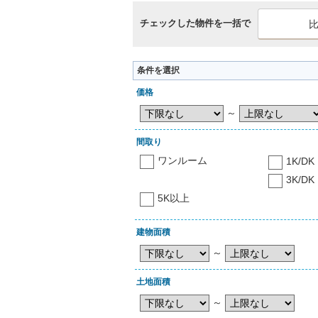
チェックした物件を一括で
条件を選択
価格
～
間取り
ワンルーム
1K/DK
3K/DK
5K以上
建物面積
～
土地面積
～