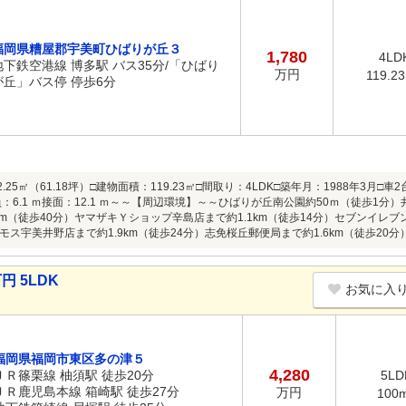
福岡県糟屋郡宇美町ひばりが丘３
1,780
4LD
地下鉄空港線 博多駅 バス35分/「ひばり
万円
119.2
が丘」バス停 停歩6分
2.25㎡（61.18坪）□建物面積：119.23㎡□間取り：4LDK□築年月：1988年3月
：6.1 ｍ接面：12.1 ｍ～～【周辺環境】～～ひばりが丘南公園約50ｍ（徒歩1分）
km（徒歩40分）ヤマザキＹショップ辛島店まで約1.1km（徒歩14分）セブンイレブ
ス宇美井野店まで約1.9km（徒歩24分）志免桜丘郵便局まで約1.6km（徒歩20分
円 5LDK
お気に入
福岡県福岡市東区多の津５
4,280
ＪＲ篠栗線 柚須駅 徒歩20分
5LD
ＪＲ鹿児島本線 箱崎駅 徒歩27分
万円
100