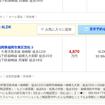
地下鉄箱崎線 貝塚駅 徒歩35分
チン
オール電化
所有権
4LDK
見学予約
お気に入りに追加
福岡県福岡市東区筥松３
4,870
ＪＲ鹿児島本線 箱崎駅 徒歩12分
4LD
地下鉄箱崎線 箱崎九大前駅 徒歩15分
万円
93.98
地下鉄箱崎線 貝塚駅 徒歩18分
ン
浴室乾燥機
所有権
JR鹿児島本線⇒箱崎駅：徒歩12分◎福岡市箱崎線⇒箱崎九大前：徒歩15分☆2沿
周辺環境＞・ちどり保育園：徒歩6分・松島小学校：徒歩10分・箱崎清松中学校：
ーにも安心の好立地です♪【住まいの相談窓口「住むばい」】◇◆◇ 092-624-7
リフォーム・リノベーションもご相談受付中♪どんな些細なことでもお気軽にご相