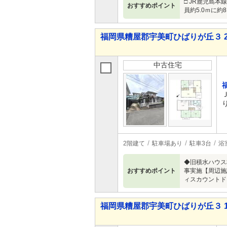
□ JR鹿児島本
おすすめポイント
員約5.0ｍに約
福岡県糟屋郡宇美町ひばりが丘３ 2,3
中古住宅
2階建て
駐車場あり
駐車3台
浴
◆旧積水ハウス株
おすすめポイント
事実施【周辺施
ィスカウントド
福岡県糟屋郡宇美町ひばりが丘３ 1,7