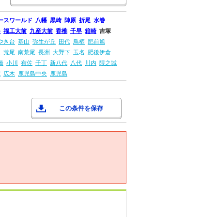
ースワールド
八幡
黒崎
陣原
折尾
水巻
央
福工大前
九産大前
香椎
千早
箱崎
吉塚
やき台
基山
弥生が丘
田代
鳥栖
肥前旭
田
荒尾
南荒尾
長洲
大野下
玉名
肥後伊倉
橋
小川
有佐
千丁
新八代
八代
川内
隈之城
院
広木
鹿児島中央
鹿児島
この条件を保存