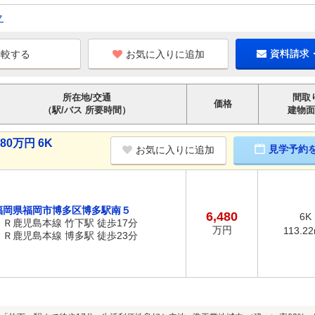
ク
お気に入りに追加
資料請求
所在地/交通
間取
価格
（駅/バス 所要時間）
建物面
0万円 6K
見学予約
お気に入りに追加
福岡県福岡市博多区博多駅南５
6,480
6K
ＪＲ鹿児島本線 竹下駅 徒歩17分
万円
113.2
ＪＲ鹿児島本線 博多駅 徒歩23分