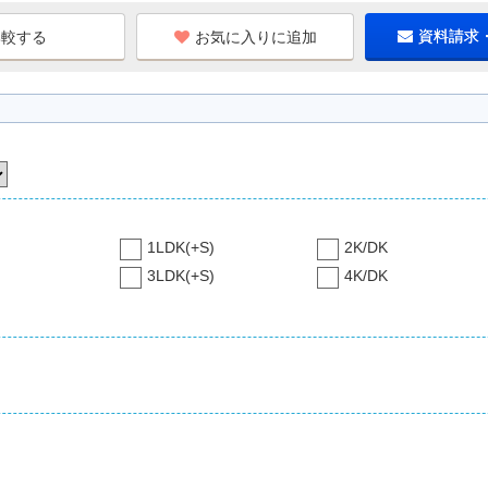
お気に入りに追加
資料請求
1LDK(+S)
2K/DK
3LDK(+S)
4K/DK