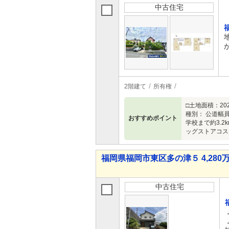
中古住宅
2階建て
所有権
□土地面積：20
種別： 公道幅員
おすすめポイント
学校まで約3.2
ッグストアコスモ
福岡県福岡市東区多の津５ 4,280万
中古住宅