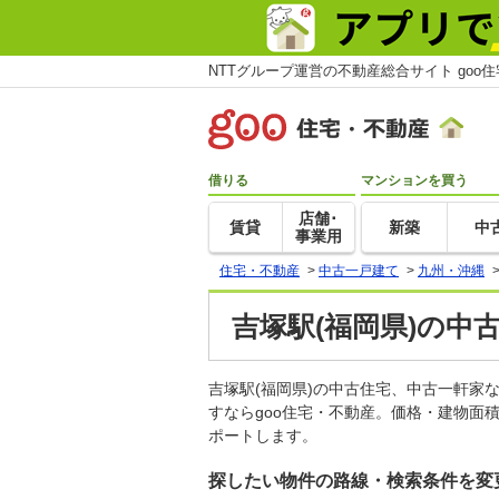
NTTグループ運営の不動産総合サイト goo
借りる
マンションを買う
店舗･
賃貸
新築
中
事業用
住宅・不動産
>
中古一戸建て
>
九州・沖縄
吉塚駅(福岡県)の中
吉塚駅(福岡県)の中古住宅、中古一軒
すならgoo住宅・不動産。価格・建物面
ポートします。
探したい物件の路線・検索条件を変