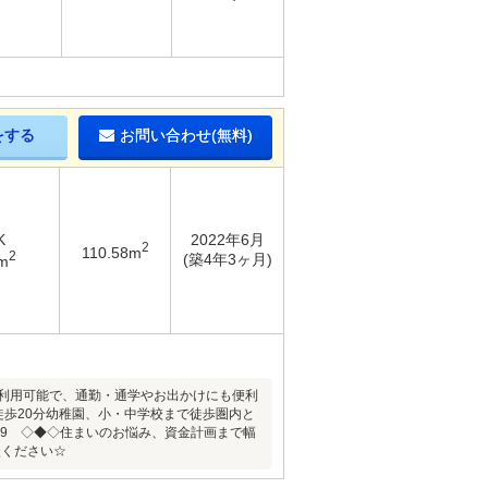
をする
お問い合わせ(無料)
K
2022年6月
2
110.58m
2
(築4年3ヶ月)
m
線利用可能で、通勤・通学やお出かけにも便利
徒歩20分幼稚園、小・中学校まで徒歩圏内と
739 ◇◆◇住まいのお悩み、資金計画まで幅
談ください☆