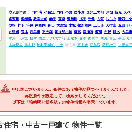
鹿児島本線：
門司港
小森江
門司
小倉
西小倉
九州工大前
戸畑
枝光
スペ
遠賀川
海老津
教育大前
赤間
東郷
東福間
福間
千鳥
古賀
ししぶ
新宮中
博多
竹下
笹原
南福岡
春日
大野城
水城
都府楼南
二日市
天拝山
原田
け
久留米
荒木
西牟田
羽犬塚
筑後船小屋
瀬高
南瀬高
渡瀬
吉野
銀水
大牟
木葉
田原坂
植木
西里
崇城大学前
上熊本
熊本
西熊本
川尻
富合
宇土
松
木場茶屋
串木野
神村学園前
市来
湯之元
東市来
伊集院
薩摩松元
上伊集
申し訳ございません。条件にあう物件が見つかりませんでした。
再度条件を設定して、検索をしてください。
以下は「箱崎駅と博多駅」の物件情報を表示しています。
古住宅・中古一戸建て 物件一覧