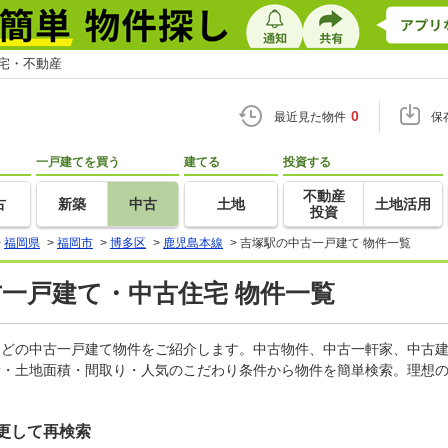
住宅・不動産
0
最近見た物件
保
一戸建てを買う
建てる
投資する
不動産
古
新築
中古
土地
土地活用
投資
>
福岡県
>
福岡市
>
博多区
>
鹿児島本線
>
吉塚駅の中古一戸建て 物件一覧
古一戸建て・中古住宅 物件一覧
家などの中古一戸建て物件をご紹介します。中古物件、中古一軒家、中古
積・土地面積・間取り・人気のこだわり条件から物件を簡単検索。理想の
更して再検索