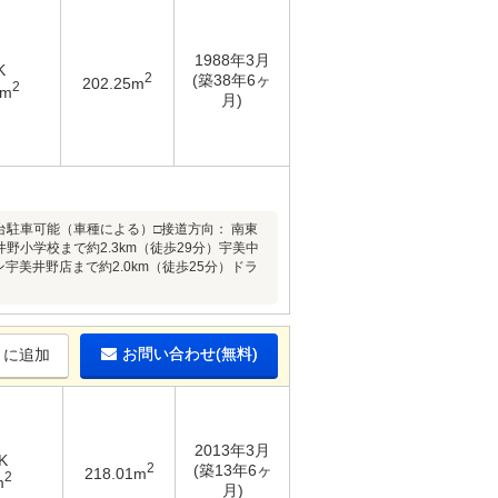
1988年3月
K
2
(築38年6ヶ
202.25m
2
3m
月)
□車2台駐車可能（車種による）□接道方向： 南東
井野小学校まで約2.3km（徒歩29分）宇美中
ン宇美井野店まで約2.0km（徒歩25分）ドラ
）
お問い合わせ(無料)
りに追加
2013年3月
K
2
(築13年6ヶ
218.01m
2
m
月)