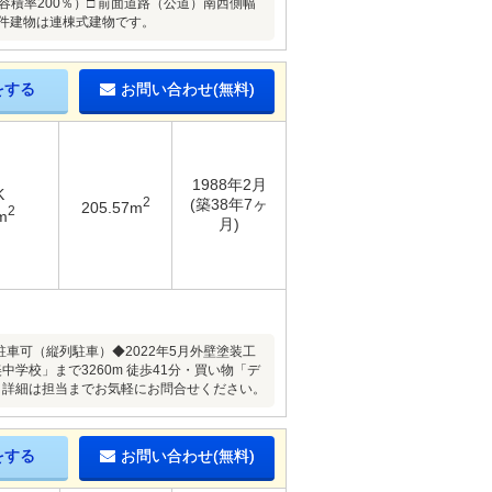
・容積率200％）□ 前面道路（公道）南西側幅
 本物件建物は連棟式建物です。
をする
お問い合わせ(無料)
1988年2月
K
2
(築38年7ヶ
205.57m
2
m
月)
台駐車可（縦列駐車）◆2022年5月外壁塗装工
学校」まで3260m 徒歩41分・買い物「デ
す。詳細は担当までお気軽にお問合せください。
をする
お問い合わせ(無料)