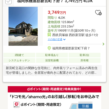
福岡県糟屋郡新宮町下府７ 3,749万円 4LDK
え相談も承ります♪☆‥…━━━━☆‥…━━━━☆‥…━━━━☆◆
ご内覧は土日祝・当日も対応可能♪◆頭金０円ＯＫ！◆追加リフ
ォームもワンストップで承ります♪◆“借りれる額”と“無理なく返
3,749
万円
せる額”は違う！◆住宅ローンアドバイザーが最適な返済計画をご
間取り
4LDK
提案♪
2
建物面積
125.86m
2
土地面積
233.25m
築年月
1995年11月(築30年10ヶ月)
西鉄貝塚線 西鉄新宮駅 徒歩11分
その他の交通
福岡県糟屋郡新宮町下府７
2階建て
駐車場あり
駐車2台
システムキッチン
浴室乾燥機
所有権
新宮町立花口の閑静な住宅街に、内外装リフォーム済みの再生住
宅が登場しました。全居室が南向きに配置されており、どの部屋
にいても心地よい陽光が差し込む明るい設計が魅力です。水回り
はすべて新品交換済み。清潔感溢れるキッチンや浴室で、新生活
を気持ちよくスタートできます。また、最大20万円の住宅省エネ
補助金対象となる高断熱・省エネリフォームを実施しており、住
んでからの光熱費も抑えられます。駐車スペースも並列2台分を確
保。平坦地で出し入れもスムーズです。「新築は手が届かないけ
れど、綺麗な家に住みたい」そんな願いを叶える一棟です。