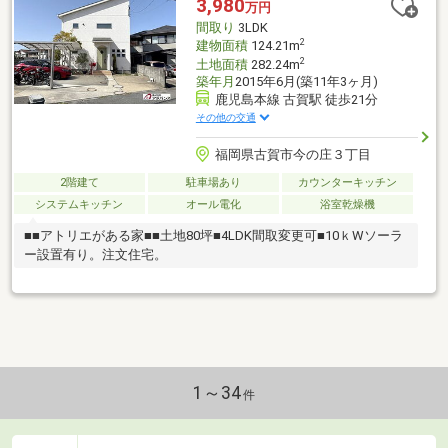
3,980
万円
間取り
3LDK
2
建物面積
124.21m
2
土地面積
282.24m
築年月
2015年6月(築11年3ヶ月)
鹿児島本線 古賀駅 徒歩21分
その他の交通
福岡県古賀市今の庄３丁目
2階建て
駐車場あり
カウンターキッチン
システムキッチン
オール電化
浴室乾燥機
■■アトリエがある家■■土地80坪■4LDK間取変更可■10ｋWソーラ
ー設置有り。注文住宅。
1～34
件