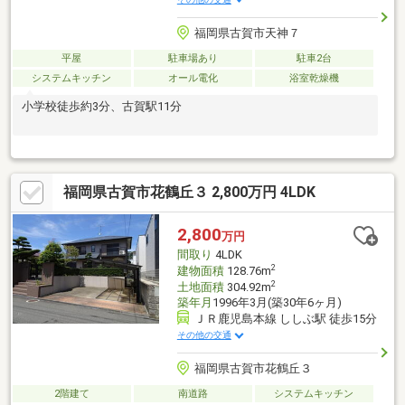
福岡県古賀市天神７
平屋
駐車場あり
駐車2台
システムキッチン
オール電化
浴室乾燥機
小学校徒歩約3分、古賀駅11分
福岡県古賀市花鶴丘３ 2,800万円 4LDK
2,800
万円
間取り
4LDK
2
建物面積
128.76m
2
土地面積
304.92m
築年月
1996年3月(築30年6ヶ月)
ＪＲ鹿児島本線 ししぶ駅 徒歩15分
その他の交通
福岡県古賀市花鶴丘３
2階建て
南道路
システムキッチン