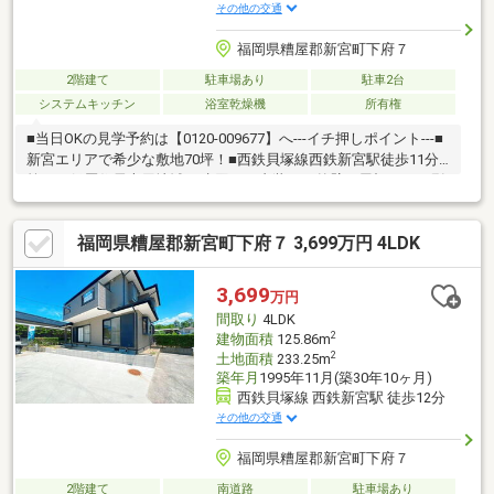
その他の交通
福岡県糟屋郡新宮町下府７
2階建て
駐車場あり
駐車2台
システムキッチン
浴室乾燥機
所有権
■当日OKの見学予約は【0120-009677】へ---イチ押しポイント---■
新宮エリアで希少な敷地70坪！■西鉄貝塚線西鉄新宮駅徒歩11分×
第一種低層住居専用地域♪■水回り・内装す・外壁・屋根すべて刷
新。追加費用なしで新生活スタート♪■南東接道のため日当たり良
好です♪■安心のアフター保証付き♪◇◇買替の方、自己資金の少
福岡県糟屋郡新宮町下府７ 3,699万円 4LDK
ない方、勤続年数短い方、自営業の方住宅ローンにご不安のある
方、お気軽にご相談ください◇◇物件購入には不安がつきもので
す。後悔しないマイホーム購入に向けて全力でサポートします！
3,699
万円
どんな些細な事でもお気軽にお問い合わせく
間取り
4LDK
2
建物面積
125.86m
2
土地面積
233.25m
築年月
1995年11月(築30年10ヶ月)
西鉄貝塚線 西鉄新宮駅 徒歩12分
その他の交通
福岡県糟屋郡新宮町下府７
2階建て
南道路
駐車場あり