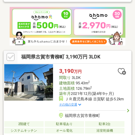
土日祝はおうち探しフェア開催中！要望等が固まっていない方も
是非ご来店ください！家づくりの説明や注文住宅、リフォームに
関しても予算を含めてわかりやすくご説明させていただきます。
SUUMOからのご予約後、来店時に簡単なアンケート記入で、
Amazonギフト5000円分贈呈♪また来店されたお客様全員にお菓子
詰め放題プレゼント♪☆・・☆・・☆・・☆・・☆・・☆・・
☆・・☆・・☆・・☆
福岡県古賀市青柳町 3,190万円 3LDK
3,190
万円
間取り
3LDK
2
建物面積
95.43m
2
土地面積
126.79m
築年月
2021年12月(築4年9ヶ月)
ＪＲ鹿児島本線 古賀駅 徒歩5.2km
その他の交通
福岡県古賀市青柳町
2階建て
駐車場あり
駐車2台
システムキッチン
オール電化
浴室乾燥機