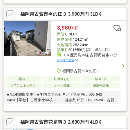
福岡県古賀市今の庄３ 3,980万円 3LDK
3,980
万円
間取り
3LDK
2
建物面積
124.21m
2
土地面積
282.24m
築年月
2015年6月(築11年3ヶ月)
ＪＲ鹿児島本線 古賀駅 徒歩21分
その他の交通
福岡県古賀市今の庄３
2階建て
駐車場あり
駐車3台
システムキッチン
オール電化
浴室乾燥機
■4LDK間取変更可■▼内見問合せ▼お問合せ先：092-940-
5453【学校】古賀東小学校 ・・・徒歩約16分（約1250m）古賀中
学校 ・・・徒歩約11分（約810m）【交通】JR鹿児島本線 古賀
駅 徒歩約21分【お勧めポイント】■アトリエ（仕事場・作業場）
有り■太陽光パネル10ｋW設置■庭■高速近く■駐車場5～6台（車種
福岡県古賀市花見南３ 2,600万円 4LDK
による）■収納多数■TVモニターインターホン■リビング20帖以上
■カウンターキッチン■脱衣所広々■トイレ2箇所■注文住宅■オー