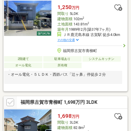
1,250
万円
間取り
5LDK
2
建物面積
102m
2
土地面積
143.81m
築年月
1989年2月(築37年7ヶ月)
ＪＲ鹿児島本線 古賀駅 徒歩4.0km
その他の交通
福岡県古賀市青柳町
2階建て
駐車場あり
システムキッチン
オール電化
所有権
・オール電化・５ＬＤＫ・西鉄バス「辻ヶ鼻」停徒歩２分
福岡県古賀市青柳町 1,698万円 3LDK
1,698
万円
間取り
3LDK
2
建物面積
82.8m