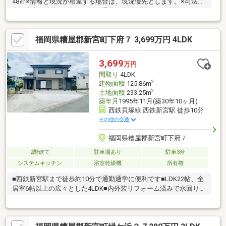
48㎡※情報と現況が相違する場合は、現況優先とします。※司法書
士は売主の指定になります。※通学の区域に関しては自治体や教
育委員会等にご確認ください。
福岡県糟屋郡新宮町下府７ 3,699万円 4LDK
3,699
万円
間取り
4LDK
2
建物面積
125.86m
2
土地面積
233.25m
築年月
1995年11月(築30年10ヶ月)
西鉄貝塚線 西鉄新宮駅 徒歩10分
その他の交通
福岡県糟屋郡新宮町下府７
2階建て
駐車場あり
駐車3台
システムキッチン
浴室乾燥機
所有権
■西鉄新宮駅まで徒歩約10分で通勤通学に便利です■LDK22帖、全
居室6帖以上の広々とした4LDK■内外装リフォーム済みで水回りす
べて新品、浴室乾燥暖房機付き■並列2台の駐車場有り、南東接道
のため日当たり良好＊＊＊＊＊＊＊＊物件選びや住宅ローンのこ
と、不動産購入のなんでもココハウスにお気軽にご相談くださ