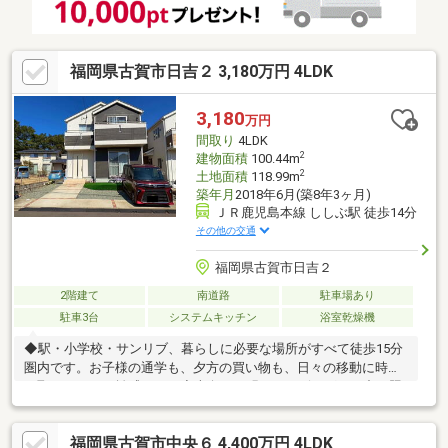
福岡県古賀市日吉２ 3,180万円 4LDK
3,180
万円
間取り
4LDK
2
建物面積
100.44m
2
土地面積
118.99m
築年月
2018年6月(築8年3ヶ月)
ＪＲ鹿児島本線 ししぶ駅 徒歩14分
その他の交通
福岡県古賀市日吉２
2階建て
南道路
駐車場あり
駐車3台
システムキッチン
浴室乾燥機
◆駅・小学校・サンリブ、暮らしに必要な場所がすべて徒歩15分
圏内です。お子様の通学も、夕方の買い物も、日々の移動に時間
を取られない距離感です。◆南向きの明るいリビング。日中は照
明に頼らず過ごせる陽当たりで、洗濯物もよく乾きます。◆駐車
は普通車1台＋軽2台の3台並列。来客時も気兼ねなく停めていた
福岡県古賀市中央６ 4,400万円 4LDK
だけます。◆2階は3部屋とも6帖以上の洋室。全室クローゼット