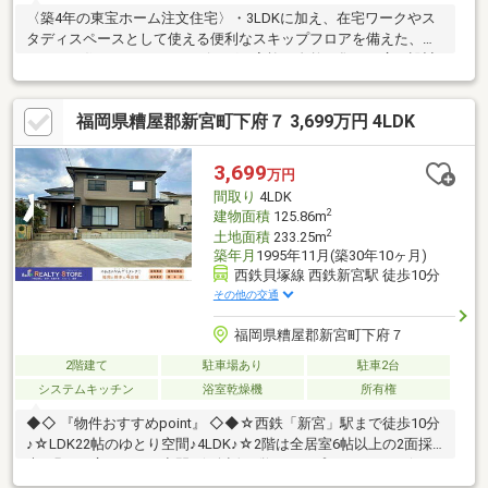
〈築4年の東宝ホーム注文住宅〉・3LDKに加え、在宅ワークやス
タディスペースとして使える便利なスキップフロアを備えた、ゆ
とりある住まいです！・リビングは家族が自然と集まる広々設計
で、家事がしやすい動線も魅力的！・経済的で環境にも優しいオ
ール電化仕様で、光熱費を抑えつつ快適に暮らせます！・高気
福岡県糟屋郡新宮町下府７ 3,699万円 4LDK
密、高断熱で快適な暮らし・築浅ならではの美しい状態♪■平和地
建について東区・糟屋郡を中心にワンストップで物件購入をサポ
ートします♪特に、皆様のご期待にお答えするためのスピード、賃
3,699
万円
金計画提案、地域最大級の物件情報量、仕入れや売却活動に絶対
間取り
4LDK
の自信を持っております。
2
建物面積
125.86m
2
土地面積
233.25m
築年月
1995年11月(築30年10ヶ月)
西鉄貝塚線 西鉄新宮駅 徒歩10分
その他の交通
福岡県糟屋郡新宮町下府７
2階建て
駐車場あり
駐車2台
システムキッチン
浴室乾燥機
所有権
◆◇ 『物件おすすめpoint』 ◇◆☆西鉄「新宮」駅まで徒歩10分
♪☆LDK22帖のゆとり空間♪4LDK♪☆2階は全居室6帖以上の2面採
光♪明るく広々とした空間♪☆会話が弾むオープンキッチン♪☆お
車2台並列駐車可能♪≪見学について≫見学は事前にサイト又はお