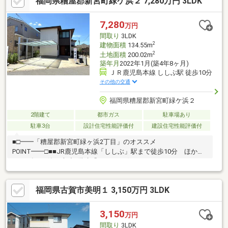
福岡県糟屋郡新宮町緑ケ浜２ 7,280万円 3LDK
い！お客様のマイホーム探しをスタートからゴールまでお手伝い
します
7,280
万円
間取り
3LDK
2
建物面積
134.55m
2
土地面積
200.02m
築年月
2022年1月(築4年8ヶ月)
ＪＲ鹿児島本線 ししぶ駅 徒歩10分
その他の交通
福岡県糟屋郡新宮町緑ケ浜２
2階建て
都市ガス
駐車場あり
駐車3台
設計住宅性能評価付
建設住宅性能評価付
■□━━「糟屋郡新宮町緑ヶ浜2丁目」のオススメ
POINT━━□■■JR鹿児島本線「ししぶ」駅まで徒歩10分 ほか
■2022年1月築、木造2階建「3LDK」の住まいです。■エネファー
ム、太陽光発電システムが搭載されています。■並列で3台駐車可
能です(車種による)。■リビング・ダイニング・キッチンの3面に
福岡県古賀市美明１ 3,150万円 3LDK
床暖房あり！冷え込む日も快適に過ごせます。■畳コーナーやラ
ウンジなど、多用途で活用できるスペースが設けられています。
■キッチンハウス製のⅡ型キッチンやWボウルの洗面化粧台など、
3,150
万円
機能性・デザイン性が備わった設備が採用されています。■WICや
間取り
3LDK