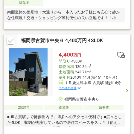
所有権
南面道路の整形地！大通リから一本入ったお子様にも安心で静か
な住環境！交通・ショッピング等利便性の良い立地です！！小学
校も近くにありお子様に安心で静かな住環境！■----暮らしのイン
フォメーション--- ○ドラッグコスモス 徒歩15分 ○
花鶴丘幼稚園 徒歩7分 ○ばばこどもクリニッ
福岡県古賀市中央６ 4,400万円 4SLDK
ク 徒歩8分 ○花鶴マート 徒歩13分 ○
ニトリ 徒歩14分 ○古賀市役
所 徒歩17分 ○セブンイレブン
4,400
万円
徒歩12分 ○古賀花鶴丘郵便局 徒歩12分 ○ローソ
間取り
4SLDK
ン 徒歩7分
2
建物面積
120.24m
2
土地面積
242.71m
築年月
2010年11月(築15年10ヶ月)
ＪＲ鹿児島本線 古賀駅 徒歩16分
その他の交通
福岡県古賀市中央６
2階建て
南道路
所有権
■JR古賀駅まで徒歩圏内で、博多へのアクセス便利です■広々とし
た4LDK、収納が充実しているので居住スペースをスッキリ使えま
す■角地は陽当りが良く、見通しも良いため人気があります■駐車
スペースがあるので車をお持ちの方でも安心です＊＊＊＊＊＊＊