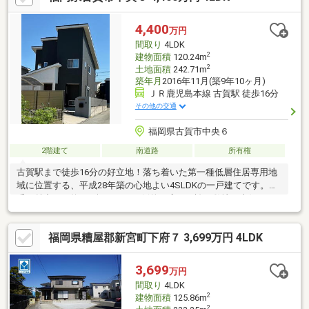
付きで、お子様の成長後も部屋割りに困りません。◆2018年6月
築、設備も内装も状態が良く、大きな手直しなくそのままお住ま
4,400
万円
いいただけます。◆日常の便利さと住まいの余裕が、無理なく両
間取り
4LDK
立した一邸です。まずは陽の入る室内をご覧ください。
2
建物面積
120.24m
2
土地面積
242.71m
築年月
2016年11月(築9年10ヶ月)
ＪＲ鹿児島本線 古賀駅 徒歩16分
その他の交通
福岡県古賀市中央６
2階建て
南道路
所有権
古賀駅まで徒歩16分の好立地！落ち着いた第一種低層住居専用地
域に位置する、平成28年築の心地よい4SLDKの一戸建てです。一
番の魅力は、約73.4坪という圧倒的な広さを誇る敷地！南側と西
側の２面が道路に接しているため、開放感があり陽当りも良好で
す。建物も約36.37坪とゆとりの広さで、ご家族がのびのびと暮ら
福岡県糟屋郡新宮町下府７ 3,699万円 4LDK
せる間取り設計になっています。季節のアイテムをスッキリ片付
けられる便利なサービスルーム（納戸）や、複数台の駐車スペー
スも確保可能。周囲は高い建物がなく非常に穏やかな住環境なの
3,699
万円
で、小さなお子様がいるご家庭にも安心です。ぜひ実際の陽当り
間取り
4LDK
の良さや広さを、現地で体感してみてくださいね！
2
建物面積
125.86m
2