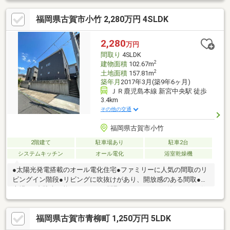
＊物件選びや住宅ローンのこと、不動産購入のなんでもココハウ
福岡県古賀市小竹 2,280万円 4SLDK
スにお気軽にご相談ください！お客様のマイホーム探しをスター
トからゴールまでお手伝いします
2,280
万円
間取り
4SLDK
2
建物面積
102.67m
2
土地面積
157.81m
築年月
2017年3月(築9年6ヶ月)
ＪＲ鹿児島本線 新宮中央駅 徒歩
3.4km
その他の交通
福岡県古賀市小竹
2階建て
駐車場あり
駐車2台
システムキッチン
オール電化
浴室乾燥機
●太陽光発電搭載のオール電化住宅●ファミリーに人気の間取のリ
ビングイン階段●リビングに吹抜けがあり、開放感のある間取●駐
車場も2台駐車可能●こだわりの間取でファミリーに使いやすい住
宅です
福岡県古賀市青柳町 1,250万円 5LDK