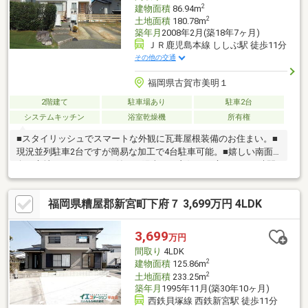
階段下収納など収納豊富◎住空間を広々と使えます。
2
建物面積
86.94m
2
土地面積
180.78m
築年月
2008年2月(築18年7ヶ月)
ＪＲ鹿児島本線 ししぶ駅 徒歩11分
その他の交通
福岡県古賀市美明１
2階建て
駐車場あり
駐車2台
システムキッチン
浴室乾燥機
所有権
■スタイリッシュでスマートな外観に瓦葺屋根装備のお住まい。■
現況並列駐車2台ですが簡易な加工で4台駐車可能。■嬉しい南面
向き立地！ウッドデッキ付きの陽当たり良好のお庭でおうち時間
を楽しめます。※令和9年5月末以降引渡し可 【周辺施設】・JR鹿
児島本線 ししぶ駅/徒歩約11分・花鶴小学校/徒歩約12分・古賀中
福岡県糟屋郡新宮町下府７ 3,699万円 4LDK
学校/徒歩約28分・ローソン古賀美明1丁目店/徒歩約2分・ドラッ
グコスモス古賀中央店/徒歩約16分・サンリブ古賀/徒歩約22分・
ハローディ新宮中央店/徒歩約23分・サンドラッグ新宮中央店/徒
3,699
万円
歩約23分・古賀花鶴丘郵便局/徒歩約10分・播摩公園/徒歩約5分
間取り
4LDK
2
建物面積
125.86m
2
土地面積
233.25m
築年月
1995年11月(築30年10ヶ月)
西鉄貝塚線 西鉄新宮駅 徒歩11分