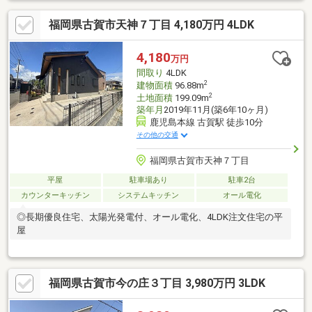
電話にてご予約いただくとスムーズです♪お問い合わせは【0120-
福岡県古賀市天神７丁目 4,180万円 4LDK
888-466】まで※ご案内は送迎車にてご自宅へ無料送迎も可能で
す！お家探しの第一歩を、【リアルティストア福岡東店 】でスタ
ートしませんか？「親身な説明」と「ローン知識に強い」【リア
4,180
万円
ルティストア】にお任せください♪
間取り
4LDK
2
建物面積
96.88m
2
土地面積
199.09m
築年月
2019年11月(築6年10ヶ月)
鹿児島本線 古賀駅 徒歩10分
その他の交通
福岡県古賀市天神７丁目
平屋
駐車場あり
駐車2台
カウンターキッチン
システムキッチン
オール電化
◎長期優良住宅、太陽光発電付、オール電化、4LDK注文住宅の平
屋
福岡県古賀市今の庄３丁目 3,980万円 3LDK