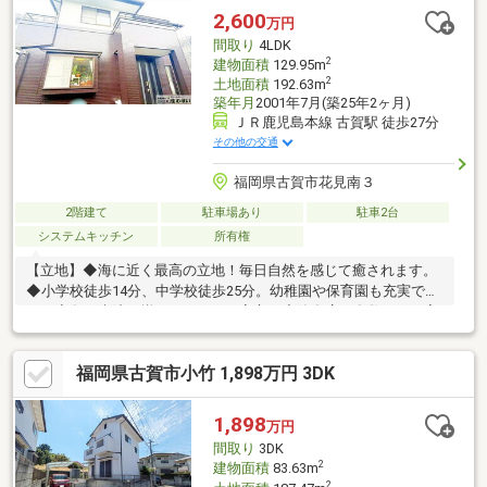
ル電化■ロフト
2,600
万円
間取り
4LDK
2
建物面積
129.95m
2
土地面積
192.63m
築年月
2001年7月(築25年2ヶ月)
ＪＲ鹿児島本線 古賀駅 徒歩27分
その他の交通
福岡県古賀市花見南３
2階建て
駐車場あり
駐車2台
システムキッチン
所有権
【立地】◆海に近く最高の立地！毎日自然を感じて癒されます。
◆小学校徒歩14分、中学校徒歩25分。幼稚園や保育園も充実で
す。◆各種病院も揃っているので安心！◆飲食店も多数あり、家
事を一休みしたい日も楽しみですね。◆JR鹿児島本線「古賀」駅
徒歩20分。博多駅まで電車に揺られて25分で行けます！【設備・
福岡県古賀市小竹 1,898万円 3DK
機能】◆広々としたウォークインクローゼット付き！各個室に収
納も付いているので服が多い方も安心。◆勝手口があるので、ゴ
ミの一時保管も便利です。◆南面バルコニーで気持ちの良い採光
1,898
万円
が期待できます。◆リビング階段のため家族との交流も増えると
間取り
3DK
思います！
2
建物面積
83.63m
2