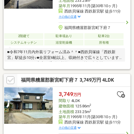
土地面積
233.25m
築年月
1995年11月(築30年10ヶ月)
西鉄貝塚線 西鉄新宮駅 徒歩11分
その他の交通
福岡県糟屋郡新宮町下府７
2階建て
駐車場あり
駐車2台
システムキッチン
浴室乾燥機
所有権
■令和7年11月内外装リフォーム済み＾＾■西鉄貝塚線「西鉄新
宮」駅徒歩10分♪■全居室6帖以上、収納付きで広々としています
＾＾■リビングと和室を繋げて利用すると30帖の大空間になりま
す☆■周辺は落ち着いた住宅街です◎◇新宮小学校：徒歩約21分
◇新宮中学校：徒歩約17分☆年間1600件の相談実績☆頭金0円可
福岡県糟屋郡新宮町下府７ 3,749万円 4LDK
能！月々の返済がご不安な方！もっと良い条件を引き出したい
方！すでにお借入のある方！など、住宅ローンのお悩みをこれま
でにたくさんお受けしてきました＾＾お客様に合った最適な金融
3,749
万円
機関のご提案や、将来を見越した無理のないご返済プランの作成
間取り
4LDK
もしています！ぜひ一度ご相談下さい＾＾
2
建物面積
125.86m
2
土地面積
233.25m
築年月
1995年11月(築30年10ヶ月)
西鉄貝塚線 西鉄新宮駅 徒歩11分
その他の交通