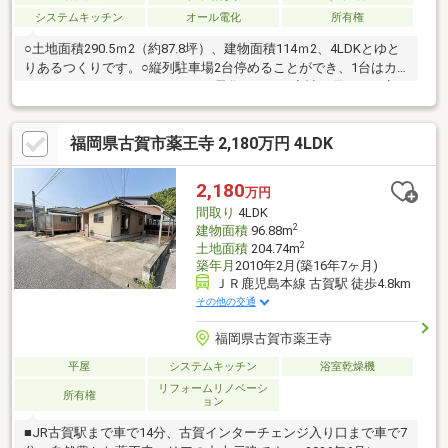
システムキッチン
オール電化
所有権
○土地面積290.5ｍ2（約87.8坪）、建物面積114ｍ2、4LDKとゆと
りあるつくりです。○縦列駐車場2台停めることができ、1台はカ
ーポートがついてます。○オール電化のため、家計に優しく、安
心の暮らしを叶えれます。○全室収納付きでお部屋がすっきり片
付くため、家族の暮らしにゆとりが生まれます。○自然豊かな環
福岡県古賀市薬王寺 2,180万円 4LDK
境の為、のびのび子育てができ、ファミリー層にピッタリの住ま
いです。○バス停が近くにあるため、古賀駅まで30分圏内でアク
セス可能です。○建物以外の敷地部分がゆとりがある為、趣味や
2,180
万円
多用途に活用できます。○リフォームのご提案弊社で承ります。○
間取り
4LDK
是非、お気軽にお問い合わせ下さい。
2
建物面積
96.88m
2
土地面積
204.74m
築年月
2010年2月(築16年7ヶ月)
ＪＲ鹿児島本線 古賀駅 徒歩4.8km
その他の交通
福岡県古賀市薬王寺
平屋
システムキッチン
浴室乾燥機
リフォームリノベーシ
所有権
ョン
■JR古賀駅まで車で14分、古賀インターチェンジ入り口まで車で7