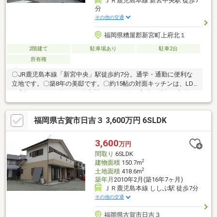
ＪＲ鹿児島本線 新宮中央駅 徒歩7
分
その他の交通
福岡県糟屋郡新宮町上府北１
2階建て
駐車場あり
駐車2台
所有権
〇JR鹿児島本線「新宮中央」駅徒歩約7分。通学・通勤に便利な
立地です。〇築8年の美邸です。〇約15帖の対面キッチンは、LDK
で家族でくつろげます。〇玄関にシューズCL完備、階段下収納で
片付けが便利、水回りが近く家事動線も良好です。〇周辺は商業
施設や医療・教育施設が揃い生活しやすく便利です。子育てや普
福岡県古賀市日吉３ 3,600万円 6SLDK
段の買い物も安心な住環境です。〇全居室にクローゼットを備
え、約5.5帖の主寝室は収納豊富で窓からの採光も良好、ゆとりあ
る空間です。〇1階に浴室・洗面・トイレがまとまり家事導線が良
3,600
万円
好です。〇リフォーム、リノベーションも承っております。〇内
間取り
6SLDK
覧の際はお気軽にお問い合わせください。
2
建物面積
150.7m
2
土地面積
418.6m
築年月
2010年2月(築16年7ヶ月)
ＪＲ鹿児島本線 ししぶ駅 徒歩7分
その他の交通
福岡県古賀市日吉３