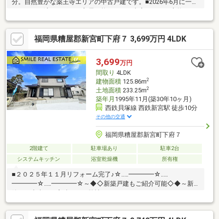
分。自然豊かな薬王寺エリアの中古戸建です。■2026年6月に一部
リフォーム済でそのまま入居可能です。（内容：トイレ交換、フ
ロアタイル張り、クロス貼替）■階段がない平屋住宅は、生活や
家事の動線がスムーズになり暮らしやすいこともメリット◎■南
福岡県糟屋郡新宮町下府７ 3,699万円 4LDK
西向き4LDKで、どの居室も7帖以上とゆとりある広さです。＊＊
＊＊＊＊＊＊物件選びや住宅ローンのこと、不動産購入のなんで
もココハウスにお気軽にご相談ください！お客様のマイホーム探
3,699
万円
しをスタートからゴールまでお手伝いします
間取り
4LDK
2
建物面積
125.86m
2
土地面積
233.25m
築年月
1995年11月(築30年10ヶ月)
西鉄貝塚線 西鉄新宮駅 徒歩10分
その他の交通
福岡県糟屋郡新宮町下府７
2階建て
駐車場あり
駐車2台
システムキッチン
浴室乾燥機
所有権
■２０２５年１１月リフォーム完了♪☆‥…━━━━☆‥…
━━━━☆‥…━━━━☆～◆◇新築戸建もご紹介可能◇◆～新
築でも中古でも実績のある弊社だからこそできる！それぞれのメ
リット・デメリットを把握し、じっくり比較検討することができ
ます♪内見したい物件をツアー形式でまわることも可能♪お住み替