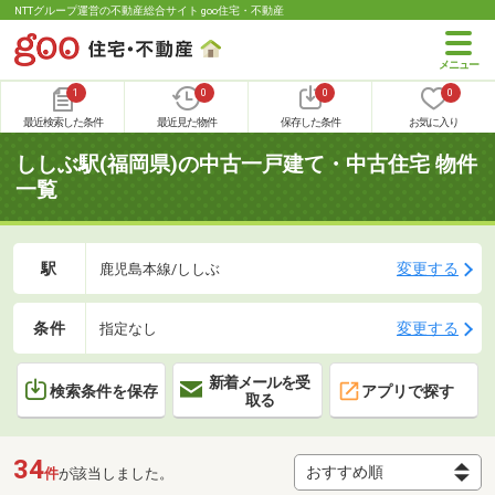
NTTグループ運営の不動産総合サイト goo住宅・不動産
1
0
0
0
最近検索した条件
最近見た物件
保存した条件
お気に入り
ししぶ駅(福岡県)の中古一戸建て・中古住宅 物件
一覧
駅
変更する
鹿児島本線/ししぶ
条件
変更する
指定なし
新着メールを受
検索条件を保存
アプリで探す
取る
34
件
が該当しました。