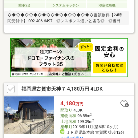
駐車2台
システムキッチン
浴室乾燥機
◇◆◇◆◇◇◆◇◆◇◇◆◇◆◇◇◆◇◆◇当該物件【24時
間受付中】 092-406-6497 ◎レスポンス遅いと困る◎ ◎当日・
夜間に内覧したい◎ ◎住宅ローン・通るか不安◎◎物件探し・
まず何からすればいい？◎小さなことからなんでも・いつでも♪〇
新宮海水浴場徒歩圏内♪〇新耐震基準・住宅ローン控除利用可♪〇
水回り新品交換済み♪【教育】◆新宮小学校：徒歩18分◆新宮中
学校：徒歩13分【暮らし】◆新宮中央スーパー：徒歩14分◆ロー
ソン新宮緑ケ浜四丁目店：徒歩13分◆西日本シティ銀行新宮町役
場：徒歩12分◇◆◇◆◇◇◆◇◆◇◇◆◇◆◇◇◆◇◆◇
福岡県古賀市天神７ 4,180万円 4LDK
4,180
万円
間取り
4LDK
2
建物面積
96.88m
2
土地面積
199.09m
築年月
2019年11月(築6年10ヶ月)
ＪＲ鹿児島本線 古賀駅 徒歩12分
その他の交通