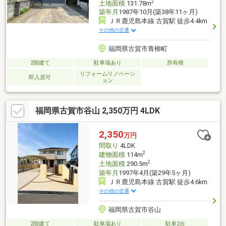
2
土地面積
131.78m
築年月
1987年10月(築38年11ヶ月)
ＪＲ鹿児島本線 古賀駅 徒歩4.4km
その他の交通
福岡県古賀市青柳町
2階建て
駐車場あり
所有権
リフォームリノベーシ
即入居可
ョン
福岡県古賀市谷山 2,350万円 4LDK
2,350
万円
間取り
4LDK
2
建物面積
114m
2
土地面積
290.5m
築年月
1997年4月(築29年5ヶ月)
ＪＲ鹿児島本線 古賀駅 徒歩4.6km
その他の交通
福岡県古賀市谷山
2階建て
駐車場あり
駐車2台