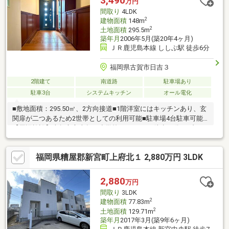
3,490
万円
おります。〇空家につきお気軽にご内覧いただけます。ぜひナカ
間取り
4LDK
ジツまでお問い合わせください！
2
建物面積
148m
2
土地面積
295.5m
築年月
2006年5月(築20年4ヶ月)
ＪＲ鹿児島本線 ししぶ駅 徒歩6分
福岡県古賀市日吉３
2階建て
南道路
駐車場あり
駐車3台
システムキッチン
オール電化
■敷地面積：295.50㎡、2方向接道■1階洋室にはキッチンあり、玄
関扉が二つあるため2世帯としての利用可能■駐車場4台駐車可能
【周辺施設】古賀市立古賀西小学校まで2000m 徒歩25分セブンイ
レブン古賀日吉3丁目南店まで340m 徒歩5分ドラックストアモリ
古賀日吉店まで200m 徒歩3分
福岡県糟屋郡新宮町上府北１ 2,880万円 3LDK
2,880
万円
間取り
3LDK
2
建物面積
77.83m
2
土地面積
129.71m
築年月
2017年3月(築9年6ヶ月)