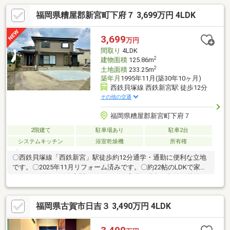
福岡県糟屋郡新宮町下府７ 3,699万円 4LDK
3,699
万円
間取り
4LDK
2
建物面積
125.86m
2
土地面積
233.25m
築年月
1995年11月(築30年10ヶ月)
西鉄貝塚線 西鉄新宮駅 徒歩12分
その他の交通
福岡県糟屋郡新宮町下府７
2階建て
駐車場あり
駐車2台
システムキッチン
浴室乾燥機
所有権
〇西鉄貝塚線「西鉄新宮」駅徒歩約12分通学・通勤に便利な立地
です。〇2025年11月リフォーム済みです。〇約22帖のLDKで家族
でくつろげます。〇玄関にシューズCL完備、階段下収納で片付け
が便利、水回りが近く家事動線も良好です。〇周辺は商業施設や
医療・教育施設が揃い生活しやすく便利です。子育てや普段の買
福岡県古賀市日吉３ 3,490万円 4LDK
い物も安心な住環境です。〇全居室にクローゼットを備え、約6帖
以上のゆとりある空間です。〇1階に浴室・洗面・トイレがまとま
り家事導線が良好です。〇リフォーム、リノベーションも承って