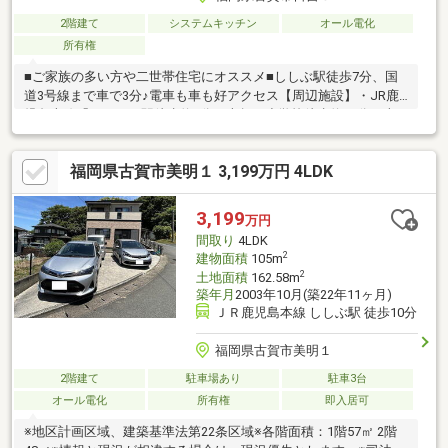
2階建て
システムキッチン
オール電化
所有権
■ご家族の多い方や二世帯住宅にオススメ■ししぶ駅徒歩7分、国
道3号線まで車で3分♪電車も車も好アクセス【周辺施設】・JR鹿
児島本線「ししぶ」駅徒歩約7分・古賀西小学校徒歩約22分・古
賀中学校徒歩約31分・セブンイレブン古賀日吉3丁目南店徒歩約3
分・ドラッグコスモス古賀中央店徒歩約19分・サンリブ古賀徒歩
福岡県古賀市美明１ 3,199万円 4LDK
約20分・サンドラッグ古賀店徒歩約20分・ハローデイ新宮中央店
徒歩約24分・古賀駅前郵便局徒歩約14分・福岡銀行古賀支店徒歩
約18分・西日本シティ銀行古賀支店徒歩約21分※所有者様居住中
3,199
万円
の物件となります。内覧希望のお客様は、事前にご連絡をお願い
間取り
4LDK
します。
2
建物面積
105m
2
土地面積
162.58m
築年月
2003年10月(築22年11ヶ月)
ＪＲ鹿児島本線 ししぶ駅 徒歩10分
福岡県古賀市美明１
2階建て
駐車場あり
駐車3台
オール電化
所有権
即入居可
※地区計画区域、建築基準法第22条区域※各階面積：1階57㎡ 2階