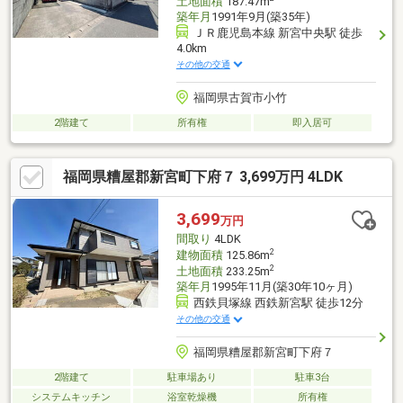
土地面積
187.47m
築年月
1991年9月(築35年)
ＪＲ鹿児島本線 新宮中央駅 徒歩
4.0km
その他の交通
福岡県古賀市小竹
2階建て
所有権
即入居可
福岡県糟屋郡新宮町下府７ 3,699万円 4LDK
3,699
万円
間取り
4LDK
2
建物面積
125.86m
2
土地面積
233.25m
築年月
1995年11月(築30年10ヶ月)
西鉄貝塚線 西鉄新宮駅 徒歩12分
その他の交通
福岡県糟屋郡新宮町下府７
2階建て
駐車場あり
駐車3台
システムキッチン
浴室乾燥機
所有権