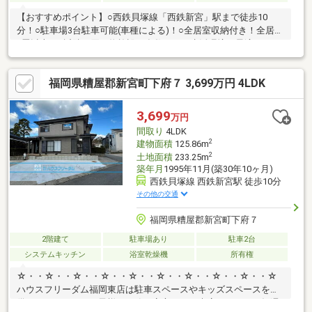
【おすすめポイント】○西鉄貝塚線「西鉄新宮」駅まで徒歩10
分！○駐車場3台駐車可能(車種による)！○全居室収納付き！全居室
6畳以上！○近隣に買い物施設が多数あり、生活環境に最適のエリ
ア！【リフォーム内容】○クロス張替え○フロアタイル上張り○畳
表替え○襖・障子張替え○クッションフロア張替え○建具一部交換○
福岡県糟屋郡新宮町下府７ 3,699万円 4LDK
給湯器交換○キッチン新品交換○ユニットバス新品交換○トイレ新
品交換○洗面化粧台新品交換○外壁・屋根塗装○駐車場増設○玄関ド
ア交換 等いつでもご内覧可能ですので、お気軽にお問い合わせ下
3,699
万円
さい！
間取り
4LDK
2
建物面積
125.86m
2
土地面積
233.25m
築年月
1995年11月(築30年10ヶ月)
西鉄貝塚線 西鉄新宮駅 徒歩10分
その他の交通
福岡県糟屋郡新宮町下府７
2階建て
駐車場あり
駐車2台
システムキッチン
浴室乾燥機
所有権
☆・・☆・・☆・・☆・・☆・・☆・・☆・・☆・・☆・・☆
ハウスフリーダム福岡東店は駐車スペースやキッズスペースを完
備しております。お子様も一緒に安心してご来店ください！毎週