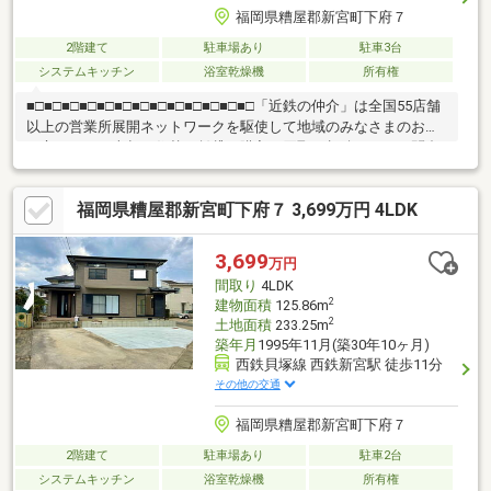
福岡県糟屋郡新宮町下府７
2階建て
駐車場あり
駐車3台
システムキッチン
浴室乾燥機
所有権
■□■□■□■□■□■□■□■□■□■□■□■□■□「近鉄の仲介」は全国55店舗
以上の営業所展開ネットワークを駆使して地域のみなさまのお役
に立ちます！売却・住替・賃貸・購入・買取・相続など、お問合
せはお気軽にフリーダイヤル「0120-935-0118」へご連絡くださ
い！すべてのお客様に「ありがとう」と言っていただけることを
福岡県糟屋郡新宮町下府７ 3,699万円 4LDK
目標に、安心・安全な不動産取引を通して、お客様のお役に立て
るように活動してまいります。不動産のことなら、「近鉄不動産
株式会社 福岡天神営業所」へお任せください。不動産に関するこ
3,699
万円
と、何でもご相談ください！■□■□■□■□■□■□■□■□■□■□■□■□■□
間取り
4LDK
2
建物面積
125.86m
2
土地面積
233.25m
築年月
1995年11月(築30年10ヶ月)
西鉄貝塚線 西鉄新宮駅 徒歩11分
その他の交通
福岡県糟屋郡新宮町下府７
2階建て
駐車場あり
駐車2台
システムキッチン
浴室乾燥機
所有権