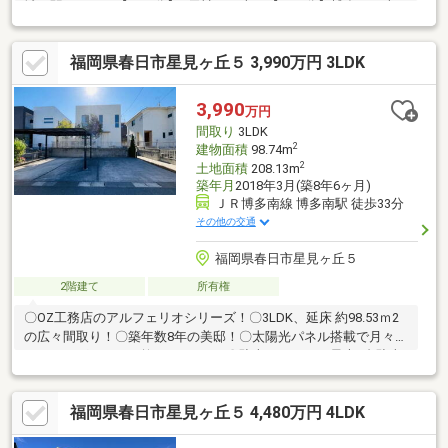
城」駅 バスで【２１分】●天神まで車で【３０分】博多まで車
で【２５分】●スーパー【レガネット】車で【３分】●※【春日南
小学校】 ※【春日南中学校】●借入金額【１３８０万円】金利
福岡県春日市星見ヶ丘５ 3,990万円 3LDK
【０．７２５％】返済期間【３５年】※月々返済【３７，２１１
円】返済期間【４０年】※月々返済【３３，１２８円】●住宅ロー
ン●資金計画●税金関係●購入の流れを全て分かりやすくご説明い
3,990
万円
たします。
間取り
3LDK
2
建物面積
98.74m
2
土地面積
208.13m
築年月
2018年3月(築8年6ヶ月)
ＪＲ博多南線 博多南駅 徒歩33分
その他の交通
福岡県春日市星見ヶ丘５
2階建て
所有権
〇OZ工務店のアルフェリオシリーズ！〇3LDK、延床 約98.53ｍ2
の広々間取り！〇築年数8年の美邸！〇太陽光パネル搭載で月々の
ランニングコストも抑えられます♪〇駐車スペースは最大4台駐車
可能！〇フォレストシティ春日まで徒歩約7分、その他周辺施設充
実で日々のお買い物も安心！〇星見ヶ丘第3公園まで徒歩約3分で
福岡県春日市星見ヶ丘５ 4,480万円 4LDK
お子様が遊ぶのも困りません！〇屋根付きのウッドデッキもあ
り、洗濯も楽々干せますね！○日当たり良好、LDKは床暖房付きで