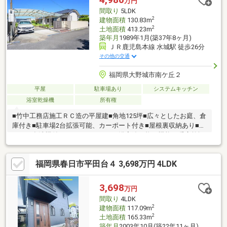
万円
間取り
5LDK
2
建物面積
130.83m
2
土地面積
413.23m
築年月
1989年1月(築37年8ヶ月)
ＪＲ鹿児島本線 水城駅 徒歩26分
その他の交通
福岡県大野城市南ケ丘２
平屋
駐車場あり
システムキッチン
浴室乾燥機
所有権
■竹中工務店施工ＲＣ造の平屋建■角地125坪■広々としたお庭、倉
庫付き■駐車場2台拡張可能、カーポート付き■屋根裏収納あり■キ
ッチン食洗機付き、ガスコンロ3口■浴室追い炊き機能・暖房乾燥
機付き、浴室に窓あり■全居室雨戸付き■西鉄バス南ヶ丘1丁目停
徒歩約4分(ＪＲ大野城駅、西鉄大牟田線下大利駅行)
福岡県春日市平田台４ 3,698万円 4LDK
3,698
万円
間取り
4LDK
2
建物面積
117.09m
2
土地面積
165.33m
築年月
2003年10月(築22年11ヶ月)