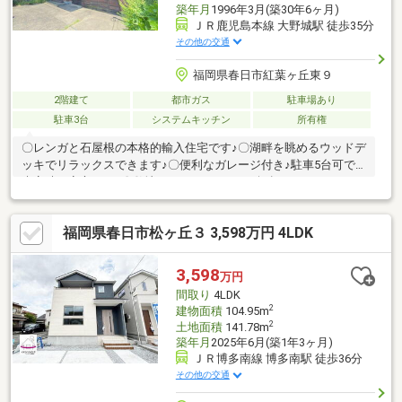
築年月
1996年3月(築30年6ヶ月)
ＪＲ鹿児島本線 大野城駅 徒歩35分
その他の交通
福岡県春日市紅葉ヶ丘東９
2階建て
都市ガス
駐車場あり
駐車3台
システムキッチン
所有権
〇レンガと石屋根の本格的輸入住宅です♪〇湖畔を眺めるウッドデ
ッキでリラックスできます♪〇便利なガレージ付き♪駐車5台可で
来客時も安心です♪〇敷地はゆとりのある130坪超です♪
福岡県春日市松ヶ丘３ 3,598万円 4LDK
3,598
万円
間取り
4LDK
2
建物面積
104.95m
2
土地面積
141.78m
築年月
2025年6月(築1年3ヶ月)
ＪＲ博多南線 博多南駅 徒歩36分
その他の交通