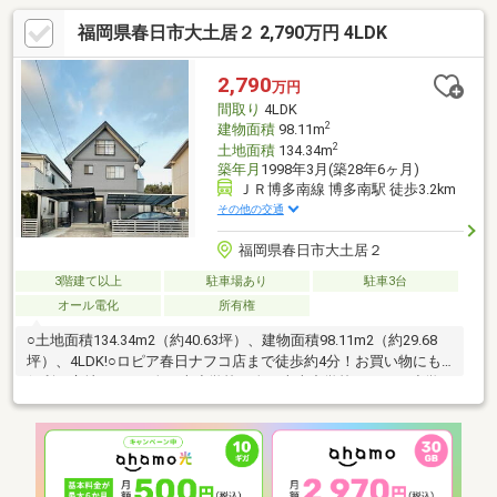
ニングコスト削減が見込めます！ また、電気自動車用充電器搭
福岡県春日市大土居２ 2,790万円 4LDK
載しており、ガソリン代の削減も見込めます！○1階のLDKは南向
きで明るく、リビング階段を採用しているため家族の会話も自然
と増える空間です！○2階は独立した洋室が3部屋あり、あらゆる
2,790
万円
ライフスタイルに適応可能です！○春日フォレストシティまで徒
間取り
4LDK
歩約2分のため、大変くらしやすい住環境です！
2
建物面積
98.11m
2
土地面積
134.34m
築年月
1998年3月(築28年6ヶ月)
ＪＲ博多南線 博多南駅 徒歩3.2km
その他の交通
福岡県春日市大土居２
3階建て以上
駐車場あり
駐車3台
オール電化
所有権
○土地面積134.34m2（約40.63坪）、建物面積98.11m2（約29.68
坪）、4LDK!○ロピア春日ナフコ店まで徒歩約4分！お買い物にも
便利な立地です！○春日南小学校・春日南南中学校エリアで小学
校徒歩約13分、中学校約9分の為、通学の安全性も高い土地で
す。○スーパーやコンビニ、病院等も徒歩圏内の為、周辺環境良
好です。○カーポート付きの為、大切なお車を雨風から守れま
す。○オール電化の為、光熱費を一本化にできお財布に優しいで
す。○駐車3台以上可能な為、ご家族はもちろん、来客時も安心で