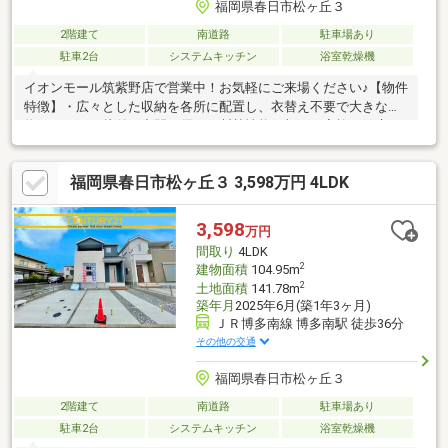
福岡県春日市松ヶ丘３
2階建て
南道路
駐車場あり
駐車2台
システムキッチン
浴室乾燥機
イオンモール筑紫野店で営業中！お気軽にご来場ください♪【物件
特徴】・広々とした収納を各所に配置し、衣替え不要で大きな荷
物もすっきり片付く空間・優れた断熱性能に加え、家族の健康へ
配慮した高性能断熱材を採用・家事の移動が最小限で済む効率的
な生活動線・食洗機や浴室乾燥機など共働き世帯にも嬉しい住宅
福岡県春日市松ヶ丘３ 3,598万円 4LDK
設備を豊富に採用【周辺環境】・最寄りスーパーまで徒歩圏
内！・保育園や遊具の多い公園も近く、小さなお子様がいるご家
族も暮らしやすい立地≪ローンでお悩みの方へ≫住宅ローン実績
3,598
万円
あり！ライフプラン相談会も無料開催中♪外部ＦＰが中立の立場で
間取り
4LDK
住宅購入をご提案させていただきます。
2
建物面積
104.95m
2
土地面積
141.78m
築年月
2025年6月(築1年3ヶ月)
ＪＲ博多南線 博多南駅 徒歩36分
その他の交通
福岡県春日市松ヶ丘３
2階建て
南道路
駐車場あり
駐車2台
システムキッチン
浴室乾燥機