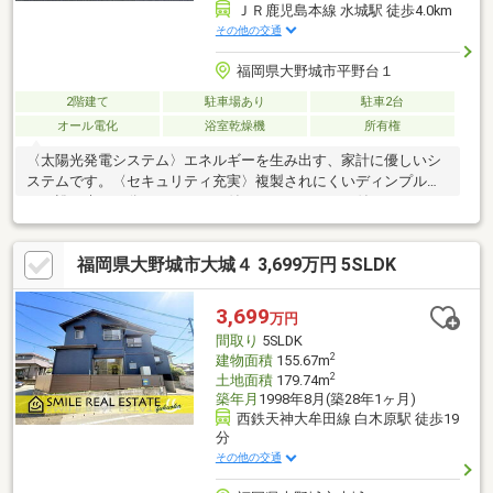
ＪＲ鹿児島本線 水城駅 徒歩4.0km
その他の交通
福岡県大野城市平野台１
2階建て
駐車場あり
駐車2台
オール電化
浴室乾燥機
所有権
〈太陽光発電システム〉エネルギーを生み出す、家計に優しいシ
ステムです。〈セキュリティ充実〉複製されにくいディンプルキ
ー、誰が来たか分かるモニター付きインターホンが付いており、
安心して生活いただけます。〈お庭〉グリーンが鮮やかなお庭で
す。写真をご覧ください♪〈カウンターキッチン〉リビングの様子
福岡県大野城市大城４ 3,699万円 5SLDK
を見守りながら家事をすることができます。〈充実の周辺環境♪〉
くぼ歯科クリニックこども歯科クリニックまで徒歩３分♪MrMax春
日店まで車で７分♪アクロスモール春日まで車で１０分♪大野城牛
3,699
万円
頸郵便局まで車で５分♪
間取り
5SLDK
2
建物面積
155.67m
2
土地面積
179.74m
築年月
1998年8月(築28年1ヶ月)
西鉄天神大牟田線 白木原駅 徒歩19
分
その他の交通