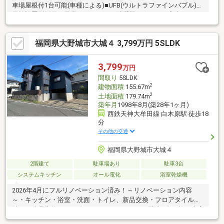
車場屋根付1台可能(車種による)■UFB(ウルトラファインバブル)
元栓設置型採用お風呂、キッチン、洗濯機、トイレ、家中のすべ
ての水をUFB化されております。一般的には、洗浄力の向上、排
水溝のぬめり抑制、トイレの汚れ付着防止、洗濯物の黄ばみ防
福岡県大野城市大城４ 3,799万円 5SLDK
止、美容・保湿効果 があるといわれています。■周辺環境 徒歩
10分圏内に以下の施設ございます。春日原小学校徒歩約2分、春
日公園徒歩3分、春日市役所徒歩2分、春日警察署徒歩3分、セブ
3,799
万円
ンイレブン春日原駅前店徒歩7分、サニー 春日原店徒歩9分、業務
間取り
5SLDK
スーパー 大野城曙町店徒歩10分
2
建物面積
155.67m
2
土地面積
179.74m
築年月
1998年8月(築28年1ヶ月)
西鉄天神大牟田線 白木原駅 徒歩18
分
その他の交通
福岡県大野城市大城４
2階建て
駐車場あり
駐車3台
システムキッチン
オール電化
浴室乾燥機
2026年4月にフルリノベーション済み！～リノベーション内容
～・キッチン・浴室・洗面・トイレ、新品交換・フロアタイル上
貼り・建具交換～その他おすすめポイント～ 駐車3台可能で来客
時も安心！ 角地のため、日当たり・通風良好なオール電化物