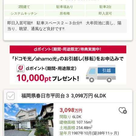
2階建て
駐車場あり
駐車2台
システムキッチン
所有権
即入居可
即日入居可能!! 駐車スペース２～３台分!! 大牟田池に面し、陽
当り、眺望、通風など良好です!!
福岡県春日市平田台３ 3,098万円 6LDK
3,098
万円
間取り
6LDK
2
建物面積
107.16m
2
土地面積
254.48m
築年月
1987年10月(築38年11ヶ月)