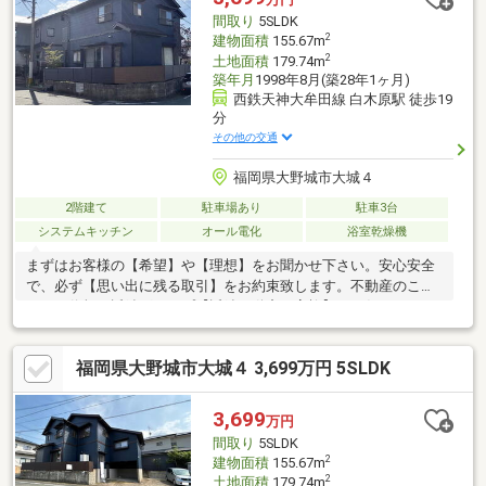
も安心の住環境です！☆ぜひナカジツまでお気軽にお問い合わせ
間取り
5SLDK
ください。
2
建物面積
155.67m
2
土地面積
179.74m
築年月
1998年8月(築28年1ヶ月)
西鉄天神大牟田線 白木原駅 徒歩19
分
その他の交通
福岡県大野城市大城４
2階建て
駐車場あり
駐車3台
システムキッチン
オール電化
浴室乾燥機
まずはお客様の【希望】や【理想】をお聞かせ下さい。安心安全
で、必ず【思い出に残る取引】をお約束致します。不動産のこと
なら、信頼の近鉄グループ【近鉄不動産・高柳】にお任せ下さい!!
【資料請求】又は【見学予約】ボタンをクリック又は近鉄不動産
大橋営業所【フリーダイヤル:0800-111-2084】までお気軽にご連
福岡県大野城市大城４ 3,699万円 5SLDK
絡下さいませ。までお気軽にご連絡下さいませ。
3,699
万円
間取り
5SLDK
2
建物面積
155.67m
2
土地面積
179.74m