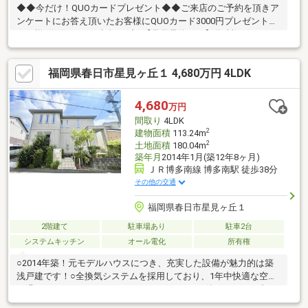
◆◆今だけ！QUOカードプレゼント◆◆ご来店のご予約を頂きア
ンケートにお答え頂いたお客様にQUOカード3000円プレゼント！
１組様1回限りです♪赤色タブの【見学予約する】(無料)をクリッ
クで簡単に予約ができます。【センチュリー２１】■ 世界85の国
と地域に、14000店舗、15万人もの営業スタッフ （2022年9月
福岡県春日市星見ヶ丘１ 4,680万円 4LDK
末時点）。これが世界最大級の不動産ネットワーク 「センチュリ
ー21」です!■「安心」と「信頼」をモットーに店舗ネットワーク
を拡大し、 北海道から沖縄までの993店舗、6709人のスタッフ
4,680
万円
（2022年9月末時点）が住まい選びのお手伝いをしています。
間取り
4LDK
2
建物面積
113.24m
2
土地面積
180.04m
築年月
2014年1月(築12年8ヶ月)
ＪＲ博多南線 博多南駅 徒歩38分
その他の交通
福岡県春日市星見ヶ丘１
2階建て
駐車場あり
駐車2台
システムキッチン
オール電化
所有権
○2014年築！元モデルハウスにつき、充実した設備が魅力的は築
浅戸建です！○全換気システムを採用しており、1年中快適な空間
で過ごすことができます。タイマーとセンサー付きのため、省エ
ネで利用可能！○太陽光パネル・蓄電池付きで電気代などのラン