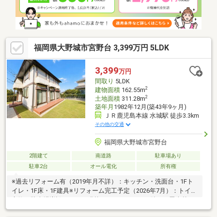
きる広さです。○周辺環境良好の人気エリア！○子育ての住環境と
利便性の良さを叶えます。
福岡県大野城市宮野台 3,399万円 5LDK
3,399
万円
間取り
5LDK
2
建物面積
162.55m
2
土地面積
311.28m
築年月
1982年12月(築43年9ヶ月)
ＪＲ鹿児島本線 水城駅 徒歩3.3km
その他の交通
福岡県大野城市宮野台
2階建て
南道路
駐車場あり
駐車2台
オール電化
所有権
※過去リフォーム有（2019年月不詳）：キッチン・洗面台・1Fト
イレ・1F床・1F建具※リフォーム完工予定（2026年7月）：トイレ
交換・駐車場増設・クロス張替え・フロアタイル貼り・畳表替
え・室内クリーニング・白蟻点検・一部建具交換【おすすめポイ