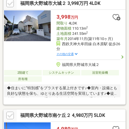
福岡県大野城市大城２ 3,998万円 4LDK
廻りが近く、家事導線の整った間取りです。☆閑静な住宅街とな
っており、落ち着いた住環境を実現できます。☆周辺には、徒歩
圏内に「セブンイレブン」「かじやま内科クリニック」「王塚台
3,998
万円
中央公園」などがあり周辺施設充実してます。☆ご内覧希望、ロ
間取り
4LDK
ーン相談はナカジツまでお気軽にお問い合わせください。
2
建物面積
110.13m
2
土地面積
241.55m
築年月
2014年11月(築11年10ヶ月)
西鉄天神大牟田線 白木原駅 徒歩26
分
その他の交通
福岡県大野城市大城２
2階建て
システムキッチン
浴室乾燥機
所有権
◆住まいに“特別感”をプラスする屋上付きです♪◆室内・設備とも
良好な状態を保ち、ゆとりある生活空間を実現しています♪◆徒
歩圏に小学校があり、通学も安全で安心！日々の通学負担を軽減
します♪◆急な体調不良にも安心の医療施設が徒歩圏内にあり、
ファミリー世帯も安心の暮らし♪
福岡県大野城市南ケ丘２ 4,980万円 5LDK
4,980