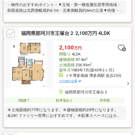
－物件のおすすめポイント－▼立地・第一種低層住居専用地域・
前面道路は北西側幅員約6.1m・北東側幅員約6mの公道▼特徴・敷
地面積約77坪、建物面積約41坪の5LDK・LDKは3面採光設計・前
面に窓のある壁付キッチン、床下収納・勝手口有・和室約8帖は広
縁・床の間付・書斎(約3.2帖)有・各洋室・和室に収納有・玄関ホ
福岡県那珂川市王塚台２ 2,100万円 4LDK
ールは吹抜け仕様・駐車2台可能(車種による)▼周辺環境・平野台
ふれあい公園 徒歩3分(約230m)・ウエルシアプラス大野城若草店
徒歩11分(約810m)■ ご希望の住まい探しをお手伝いします物件の
2,100
万円
詳細・ご相談はお気軽にお問い合わせください。
間取り
4LDK
2
建物面積
97.4m
2
土地面積
256.93m
築年月
1983年7月(築43年2ヶ月)
ＪＲ博多南線 博多南駅 徒歩25分
その他の交通
福岡県那珂川市王塚台２
2階建て
駐車場あり
所有権
☆土地面積約77坪になります。☆建物面積約29坪になります。
4LDK! ファミリー世帯におすすめです。☆駐車スペースにはカー
ポートがついており、雨の日の乗り降りがしやすいです。☆日当
たり＆通風良好な土地でお洗濯物もすぐ乾きます。☆南面に庭が
あり、日向ぼっこ、BBQ、子どもの遊び場など多用途です。☆水