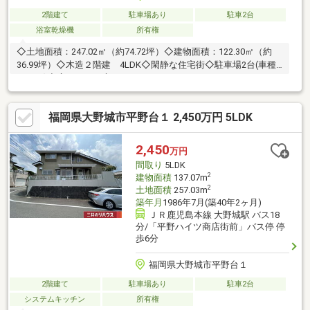
2階建て
駐車場あり
駐車2台
浴室乾燥機
所有権
◇土地面積：247.02㎡（約74.72坪）◇建物面積：122.30㎡（約
36.99坪）◇木造２階建 4LDK◇閑静な住宅街◇駐車場2台(車種
による)◇広々とした庭あり
福岡県大野城市平野台１ 2,450万円 5LDK
2,450
万円
間取り
5LDK
2
建物面積
137.07m
2
土地面積
257.03m
築年月
1986年7月(築40年2ヶ月)
ＪＲ鹿児島本線 大野城駅 バス18
分/「平野ハイツ商店街前」バス停 停
歩6分
福岡県大野城市平野台１
2階建て
駐車場あり
駐車2台
システムキッチン
所有権