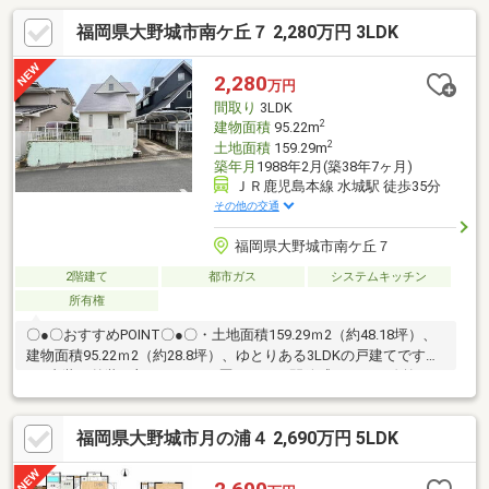
福岡県大野城市南ケ丘７ 2,280万円 3LDK
2,280
万円
間取り
3LDK
2
建物面積
95.22m
2
土地面積
159.29m
築年月
1988年2月(築38年7ヶ月)
ＪＲ鹿児島本線 水城駅 徒歩35分
その他の交通
福岡県大野城市南ケ丘７
2階建て
都市ガス
システムキッチン
所有権
〇●〇おすすめPOINT〇●〇・土地面積159.29ｍ2（約48.18坪）、
建物面積95.22ｍ2（約28.8坪）、ゆとりある3LDKの戸建てです
♪・内装、外装一部リフォーム歴あり！・開放感たっぷり吹抜けあ
り♪上階からの自然光が差し込み明るい空間を演出します♪・納戸
や屋根裏物置など収納スペースが充実しています♪季節用品など荷
福岡県大野城市月の浦４ 2,690万円 5LDK
物をたっぷり収納でき居住空間をすっきりと保ちやすいです♪・客
間やお子様の遊び場、くつろぎの空間としてなど多用途に活用で
きる和室付きです♪・小中学校まで徒歩10分圏内なので子育て世