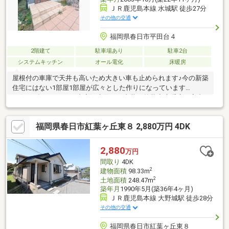
ＪＲ鹿児島本線 水城駅 徒歩27分
その他の交通
福岡県春日市平田台４
2階建て
駐車場あり
駐車2台
システムキッチン
オール電化
床暖房
屋根付の車庫で天井も高いため大きい車も止められます♪今の新築
住宅にはない1部屋1部屋が広々とした作りになっています
♪〈2025年リフォーム内容〉水回り・内装・外装◇床暖房、室内
空気循環システムなど注文住宅仕様のスペックになっております
♪◇2019年に太陽光発電システム搭載しており設備投資も充実し
福岡県春日市紅葉ヶ丘東８ 2,880万円 4DK
ております♪◇お庭も付いているためBBQやガーデニングも可能で
す♪◇2019年 エコキュート交換済みです♪＼充実の周辺環境♪／
ハンズマン 大野城店まで徒歩７分♪焼肉ヌルボンガーデン春日ま
2,880
万円
で徒歩９分♪
間取り
4DK
2
建物面積
98.33m
2
土地面積
248.47m
築年月
1990年5月(築36年4ヶ月)
ＪＲ鹿児島本線 大野城駅 徒歩28分
その他の交通
福岡県春日市紅葉ヶ丘東８