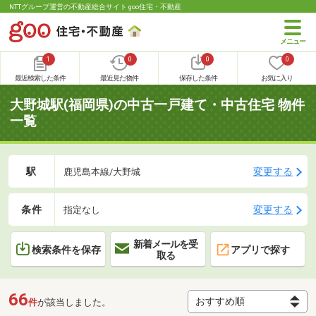
NTTグループ運営の不動産総合サイト goo住宅・不動産
1
0
0
0
最近検索した条件
最近見た物件
保存した条件
お気に入り
大野城駅(福岡県)の中古一戸建て・中古住宅 物件
一覧
駅
変更する
鹿児島本線/大野城
条件
変更する
指定なし
新着メールを受
検索条件を保存
アプリで探す
取る
66
件
が該当しました。