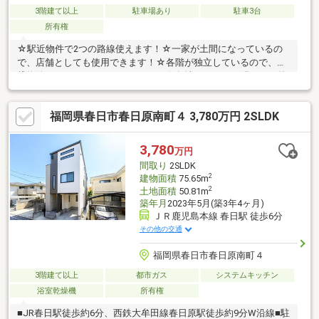
3階建て以上
駐車場あり
駐車3台
所有権
☆駅近物件で2つの路線使えます！☆一家が土間になっているの
で、店舗としても使用できます！☆各階が独立しているので、賃
貸物件としてもいかがでしょうか？☆角地ですので、明るい日差
しが入ってきます♪
福岡県春日市春日原南町４ 3,780万円 2SLDK
3,780
万円
間取り
2SLDK
2
建物面積
75.65m
2
土地面積
50.81m
築年月
2023年5月(築3年4ヶ月)
ＪＲ鹿児島本線 春日駅 徒歩6分
その他の交通
福岡県春日市春日原南町４
3階建て以上
都市ガス
システムキッチン
浴室乾燥機
所有権
■JR春日駅徒歩約6分、西鉄大牟田線春日原駅徒歩約9分W沿線■駐