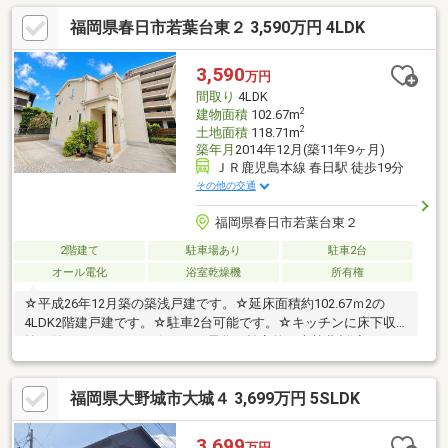
件！『くらしまるごと』のヤマダデンキの不動産なら家電・家具
福岡県春日市若葉台東２ 3,590万円 4LDK
もワンストップで揃います！まずはお気軽にお問い合わせくださ
い。お問い合わせは・・・ヤマダデンキ 不動産事業部 TLS福
岡志免本店TEL：092-405-5566 まで！
3,590
万円
間取り
4LDK
2
建物面積
102.67m
2
土地面積
118.71m
築年月
2014年12月(築11年9ヶ月)
ＪＲ鹿児島本線 春日駅 徒歩19分
その他の交通
福岡県春日市若葉台東２
2階建て
駐車場あり
駐車2台
オール電化
浴室乾燥機
所有権
☆平成26年12月築の築浅戸建です。☆延床面積約102.67ｍ2の
4LDK2階建戸建です。☆駐車2台可能です。☆キッチンに床下収
納が付いております。☆オール電化で効率的な光熱費削減になり
ます♪☆春日東小学校まで、徒歩約9分！春日東中学校まで、徒歩
約9分！お子様の通学も安心です！☆周辺には、徒歩圏内に「サ
福岡県大野城市大城４ 3,699万円 5SLDK
ニーちくし台店」「樋口病院」「ファミリーマート春日若葉台東
３丁目店」などがあり周辺施設充実しております。☆リフォーム
のご相談承ります。☆交通量少なく、閑静な住宅街です！子育て
3,699
万円