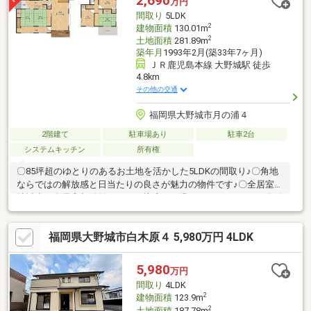
2,690
万円
帯のご家庭にも嬉しいエリアです♪・来店・見学予約受付中！お気
間取り
5LDK
軽にご連絡下さいませ♪
2
建物面積
130.01m
2
土地面積
281.89m
築年月
1993年2月(築33年7ヶ月)
ＪＲ鹿児島本線 大野城駅 徒歩
4.8km
その他の交通
福岡県大野城市月の浦４
2階建て
駐車場あり
駐車2台
システムキッチン
所有権
〇85坪超のゆとりのあるお土地を活かした5LDKの間取り♪〇角地
ならではの解放感と日当たりの良さが魅力の物件です♪〇全居室6
帖以上、全居室収納付きで日々快適にお過ごしいただけます♪〇嬉
しい駐車2台可能！お車を複数台お持ちの方も安心です♪〇間取り
変更やリフォーム、リノベーションのご相談も承っております♪〇
福岡県大野城市白木原４ 5,980万円 4LDK
まずは資料請求からという方もお気軽にナカジツまでお問い合わ
せください♪■■Life Information■■・月の浦小学校徒歩約10分・平
野中学校自転車約19分・マックスバリュ那珂川店車約13分・ドラ
5,980
万円
ッグストアモリ那珂川店車約11分・セブンイレブン春日星見ケ丘
間取り
4LDK
店車約4分
2
建物面積
123.9m
2
土地面積
187.78m