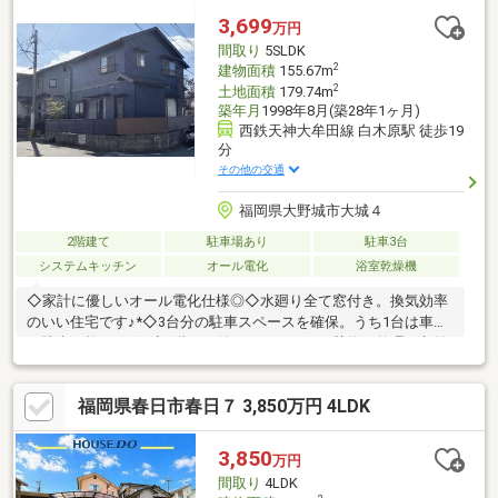
3,699
万円
間取り
5SLDK
2
建物面積
155.67m
2
土地面積
179.74m
築年月
1998年8月(築28年1ヶ月)
西鉄天神大牟田線 白木原駅 徒歩19
分
その他の交通
福岡県大野城市大城４
2階建て
駐車場あり
駐車3台
システムキッチン
オール電化
浴室乾燥機
◇家計に優しいオール電化仕様◎◇水廻り全て窓付き。換気効率
のいい住宅です♪*◇3台分の駐車スペースを確保。うち1台は車庫
に駐車可能です☆*◇2階には納戸があるので、荷物の整理や収納
も便利♪*◇約12帖の洋室は6帖ずつに分けて使える可変性のある
空間◎◇実際に見てみると、写真では伝わらない魅力がたくさん
福岡県春日市春日７ 3,850万円 4LDK
あります！◇ローンや相談などお気軽にお問い合わせください♪*
令和8年4月内装リフォーム済【内訳：キッチン、浴室、洗面化粧
台、トイレ、建具、フロアタイル、室内クリーニング等】◆瑕疵
3,850
万円
保険（国交省指定）保証付◆第2種15ｍ高度地区◆建築基準法第
間取り
4LDK
22条区域