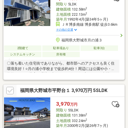
間取り
5LDK
2
建物面積
132.58m
2
土地面積
222.13m
築年月
1992年4月(築34年5ヶ月)
ＪＲ博多南線 博多南駅 徒歩3.6km
その他の交通
福岡県大野城市月の浦３
2階建て
駐車場あり
駐車3台
システムキッチン
所有権
〇落ち着いた住宅街でありながら、都市部へのアクセスも良く住
環境良好！○月の浦小学校まで徒歩約4分！周辺には公園や小・中
学校もあり、子育て環境も良好！○リビングは広々とした空間
で、ご家族が自然と集まれる間取り♪○周辺には日照を遮る高層建
築物がなく、陽当たり、通風ともに良好です♪〇並列駐車3台以上
福岡県大野城市平野台１ 3,970万円 5SLDK
可能！（車種による）〇二階の各部屋収納完備！〇周辺交通量が
落ち着いているため、お子様が安心して過ごせます♪○吹き抜けが
あるため、お部屋をお部屋全体が開放的な印象です！〇リフォー
3,970
万円
ム・リノベーションのご相談承ります！お得なフルリフォームの
間取り
5SLDK
パックプランございます！お気軽にお問い合わせください！
2
建物面積
131.38m
2
土地面積
332.24m
築年月
2000年2月(築26年7ヶ月)