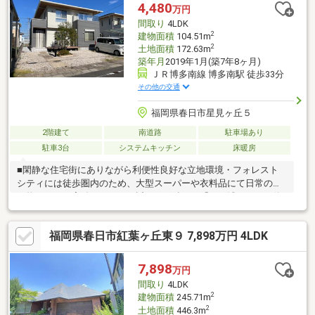
明るく、温かい住環境！〇各居室収納＋WIC完備で収納にも困り
4,480
万円
ません！〇ぜひナカジツまでお気軽にお問い合わせください！
間取り
4LDK
2
建物面積
104.51m
2
土地面積
172.63m
築年月
2019年1月(築7年8ヶ月)
ＪＲ博多南線 博多南駅 徒歩33分
その他の交通
福岡県春日市星見ヶ丘５
2階建て
南道路
駐車場あり
駐車3台
システムキッチン
床暖房
■閑静な住宅街にありながら利便性良好な立地環境・フォレスト
シティには徒歩圏内のため、大型スーパーや衣料品にて日常の買
い物がすべて完結します。・近くに西鉄バス「月の浦二丁目」停
がありますので、市内近郊各方面へのご移動が可能です。 ■築浅
につきあると嬉しい設備を標準装備・床暖房、食洗器、浴室乾燥
福岡県春日市紅葉ヶ丘東９ 7,898万円 4LDK
機、ウォークインクローゼットで快適な暮らしを実現。・中2階や
床下収納などスペースを有効活用できる設計がされています。 こ
ちらの星見ヶ丘町ではSUUMO新築戸建ての掲載がありませんで
7,898
万円
した（2025年11月26日確認）子育て環境にお勧めの場所ですの
間取り
4LDK
で、是非お気軽にお問い合わせください！
2
建物面積
245.71m
2
土地面積
446.3m