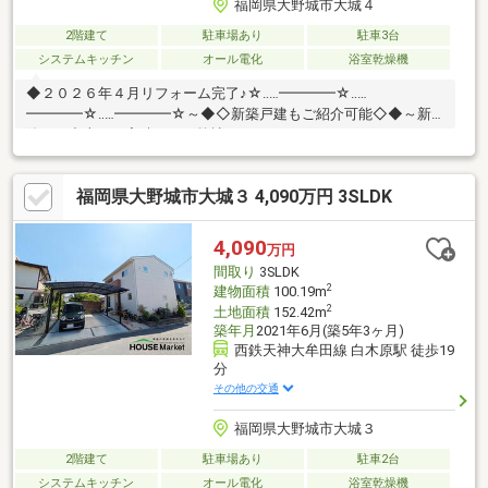
福岡県大野城市大城４
2階建て
駐車場あり
駐車3台
システムキッチン
オール電化
浴室乾燥機
◆２０２６年４月リフォーム完了♪☆‥…━━━━☆‥…
━━━━☆‥…━━━━☆～◆◇新築戸建もご紹介可能◇◆～新
築でも中古でも実績のある弊社だからこそできる！それぞれのメ
リット・デメリットを把握し、じっくり比較検討することができ
ます♪内見したい物件をツアー形式でまわることも可能♪お住み替
福岡県大野城市大城３ 4,090万円 3SLDK
え相談も承ります♪☆‥…━━━━☆‥…━━━━☆‥…━━━━☆◆
ご内覧は土日祝・当日も対応可能♪◆頭金０円ＯＫ！◆追加リフ
ォームもワンストップで承ります♪◆“借りれる額”と“無理なく返
4,090
万円
せる額”は違う！◆住宅ローンアドバイザーが最適な返済計画をご
間取り
3SLDK
提案♪
2
建物面積
100.19m
2
土地面積
152.42m
築年月
2021年6月(築5年3ヶ月)
西鉄天神大牟田線 白木原駅 徒歩19
分
その他の交通
福岡県大野城市大城３
2階建て
駐車場あり
駐車2台
システムキッチン
オール電化
浴室乾燥機