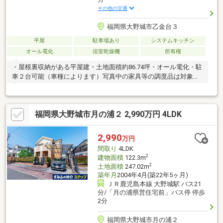
その他の交通
福岡県大野城市乙金台３
平屋
駐車場あり
システムキッチン
オール電化
浴室乾燥機
所有権
・屋根裏収納がある平屋建・土地面積約86.74坪・オール電化・駐
車２台可能（車種によります）写真中の家具等の調度品は対象に
含まれません。
福岡県大野城市月の浦２ 2,990万円 4LDK
2,990
万円
間取り
4LDK
2
建物面積
122.3m
2
土地面積
247.02m
築年月
2004年4月(築22年5ヶ月)
ＪＲ鹿児島本線 大野城駅 バス21
分/「月の浦県営住宅前」バス停 停歩
2分
福岡県大野城市月の浦２