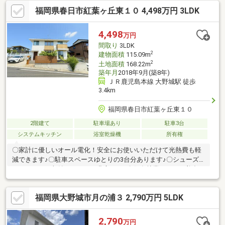
ント】○土地面積311.28ｍ2（約94坪）、建物面積162.55ｍ2（約
福岡県春日市紅葉ヶ丘東１０ 4,498万円 3LDK
49坪）、6LDKとゆとりがある為、2世帯や大家族もお住まい可能
です。○オール電化の為、光熱費の削減ができお財布に優しいで
す♪○お庭付きの為、お庭で休日は楽しく家族の時間を過ごせま
4,498
万円
す。○水回りや内外装の一部をリフォーム済みの為、快適に住み
間取り
3LDK
始められます！
2
建物面積
115.09m
2
土地面積
168.22m
築年月
2018年9月(築8年)
ＪＲ鹿児島本線 大野城駅 徒歩
3.4km
福岡県春日市紅葉ヶ丘東１０
2階建て
駐車場あり
駐車3台
システムキッチン
浴室乾燥機
所有権
〇家計に優しいオール電化！安全にお使いいただけて光熱費も軽
減できます♪〇駐車スペースゆとりの3台分あります♪〇シューズ
クロークあり収納スペースも豊富です♪〇住友林業のいえで美邸で
す♪
福岡県大野城市月の浦３ 2,790万円 5LDK
2,790
万円