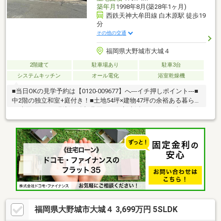
築年月
1998年8月(築28年1ヶ月)
西鉄天神大牟田線 白木原駅 徒歩19
分
その他の交通
福岡県大野城市大城４
2階建て
駐車場あり
駐車3台
システムキッチン
オール電化
浴室乾燥機
■当日OKの見学予約は【0120-009677】へ---イチ押しポイント---■
中2階の独立和室+庭付き！■土地54坪×建物47坪の余裕ある暮らし
♪■水回りすべて刷新。追加費用なしで新生活スタート♪■車種によ
っては車3台駐車可能♪■安心のアフター保証付き♪◇◇買替の方、
自己資金の少ない方、勤続年数短い方、自営業の方住宅ローンに
ご不安のある方、お気軽にご相談ください◇◇物件購入には不安
がつきものです。後悔しないマイホーム購入に向けて全力でサポ
ートします！どんな些細な事でもお気軽にお問い合わせく
福岡県大野城市大城４ 3,699万円 5SLDK