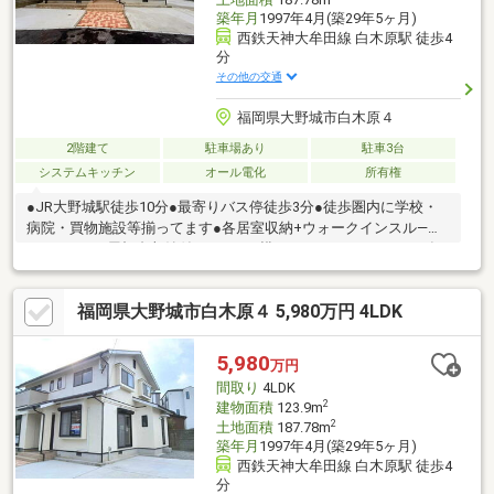
築年月
1997年4月(築29年5ヶ月)
西鉄天神大牟田線 白木原駅 徒歩4
分
その他の交通
福岡県大野城市白木原４
2階建て
駐車場あり
駐車3台
システムキッチン
オール電化
所有権
●JR大野城駅徒歩10分●最寄りバス停徒歩3分●徒歩圏内に学校・
病院・買物施設等揃ってます●各居室収納+ウォークインスル―ク
ローゼット+屋根裏収納付●キッチン横にパントリーあり●2025年
12月内装リフォーム済（洗面台交換、IHコンロ・換気扇等交換、
照明器具交換、畳表替え、襖・障子・網戸張替え、クロス・CFシ
福岡県大野城市白木原４ 5,980万円 4LDK
ート貼替え）駅から徒歩4分です。内装リフォーム済の物件です。
不動産を探すなら、当社にお任せください。不動産の購入につい
てお困りの点などございましたら、ぜひご連絡くださいませ。
5,980
万円
間取り
4LDK
2
建物面積
123.9m
2
土地面積
187.78m
築年月
1997年4月(築29年5ヶ月)
西鉄天神大牟田線 白木原駅 徒歩4
分