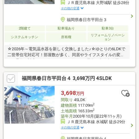
ＪＲ鹿児島本線 大野城駅 徒歩28分
その他の交通
福岡県春日市平田台３
2階建て
駐車場あり
駐車3台
リフォームリノベーシ
システムキッチン
所有権
ョン
☆2026年～電気温水器を新しく交換しました♪☆ゆとりの6LDKで
二世帯住宅対応可！部屋数が多く、同居やライフスタイルの変化
にも柔軟に対応できる住まいです♪☆オール電化＋太陽光発電シ
ステムで光熱費を削減！安心・安全な暮らし♪☆トイレ（昨年交
換）、洗面台（2年前交換）と気になる設備が更新済み♪☆駐車3
福岡県春日市平田台４ 3,698万円 4SLDK
台以上可！（カーポート2台分）来客時や複数台所有のご家庭にも
安心の駐車スペースを確保♪☆セブン-イレブン福岡春日店まで徒
歩6分と、急なお買い物にも便利な環境が整っています♪☆春日市
3,698
万円
の人気住宅エリアで、ファミリーにも住みやすい環境です♪
間取り
4SLDK
2
建物面積
117.09m
2
土地面積
165.33m
築年月
2003年10月(築22年11ヶ月)
ＪＲ鹿児島本線 水城駅 徒歩29分
その他の交通
福岡県春日市平田台４