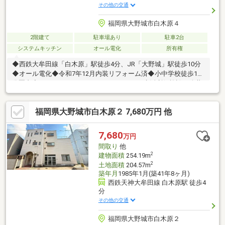
その他の交通
福岡県大野城市白木原４
2階建て
駐車場あり
駐車2台
システムキッチン
オール電化
所有権
◆西鉄大牟田線「白木原」駅徒歩4分、JR「大野城」駅徒歩10分
◆オール電化◆令和7年12月内装リフォーム済◆小中学校徒歩10
分圏内◆ウォークスルークローゼットあり・生活利便施設や公共
機関が近隣に揃う便利な立地です。子育て世代にも人気のエリア
で、小中学校も徒歩10分内ですので通学も安心です。ぜひご覧く
福岡県大野城市白木原２ 7,680万円 他
ださい！
7,680
万円
間取り
他
2
建物面積
254.19m
2
土地面積
204.57m
築年月
1985年1月(築41年8ヶ月)
西鉄天神大牟田線 白木原駅 徒歩4
分
その他の交通
福岡県大野城市白木原２