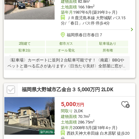
2
建物面積
82.8m
2
土地面積
166.18m
築年月
1987年6月(築39年3ヶ月)
ＪＲ鹿児島本線 大野城駅 バス15
分/「春日」バス停 停歩4分
福岡県春日市春日７
2階建て
都市ガス
駐車場あり
駐車2台
オール電化
所有権
〈駐車場〉カーポートに並列２台駐車可能です！〈南庭〉BBQや
ペットと遊べる広さがあります♪〈日当たり良好〉全部屋に窓があ
り、風通しよく生活いただけます♪〈小中学校〉春日南小学校 徒
歩５分♪春日野中学校 徒歩１１分♪子育て環境に適しています。
〈駅近〉JR大野城駅 自転車1０分♪通勤通学やお出かけへのアク
福岡県大野城市乙金台３ 5,000万円 2LDK
セス良好です。＼充実の周辺環境♪／アクロスモール春日 徒歩８
分♪スポーツクラブ＆サウナスパ ルネサンス 春日24 徒歩３分♪
スターバックス コーヒー 福岡春日店 徒歩３分♪パン・ナガタ 本
5,000
万円
店 徒歩４分♪マクドナルド 春日店 徒歩３分♪
間取り
2LDK
2
建物面積
70.7m
2
土地面積
286.75m
築年月
2008年5月(築18年4ヶ月)
西鉄天神大牟田線 白木原駅 徒歩20
分