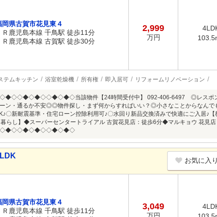
福岡県古賀市花見東４
2,999
4LD
ＪＲ鹿児島本線 千鳥駅 徒歩11分
万円
103.5
ＪＲ鹿児島本線 古賀駅 徒歩30分
ステムキッチン
浴室乾燥機
所有権
即入居可
リフォームリノベーション
◇◆◇◇◆◇◆◇◇◆◇◆◇当該物件【24時間受付中】 092-406-6497 ◎レ
ーン・通るか不安◎◎物件探し・まず何からすればいい？◎小さなことからなんでも
DK♪〇新耐震基準・住宅ローン控除利用可♪〇水回り新品交換済みで快適にご入居♪
【暮らし】◆スーパーセンタートライアル 古賀花見店：徒歩6分◆マルキョウ 花見店
◇◆◇◇◆◇◆◇◇◆◇◆◇
LDK
お気に入
福岡県古賀市花見東４
3,049
4LD
ＪＲ鹿児島本線 千鳥駅 徒歩11分
万円
103.5