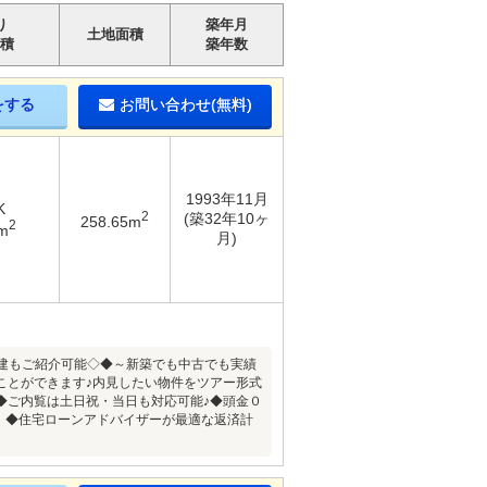
り
築年月
土地面積
積
築年数
をする
お問い合わせ(無料)
1993年11月
K
2
(築32年10ヶ
258.65m
2
m
月)
建もご紹介可能◇◆～新築でも中古でも実績
ことができます♪内見したい物件をツアー形式
◆ご内覧は土日祝・当日も対応可能♪◆頭金０
う！◆住宅ローンアドバイザーが最適な返済計