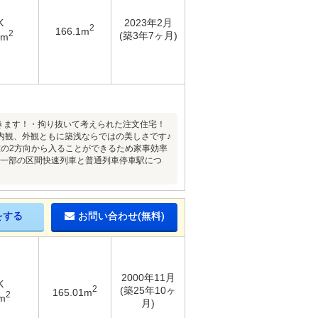
K
2023年2月
2
166.1m
2
(築3年7ヶ月)
4m
できます！・拘り抜いて考えられた注文住宅！
内観、外観ともに築浅ならではの美しさです♪
室の2方向から入ることができるため家事効率
！一部の区間快速列車と普通列車停車駅につ
をする
お問い合わせ(無料)
2000年11月
K
2
(築25年10ヶ
165.01m
2
m
月)