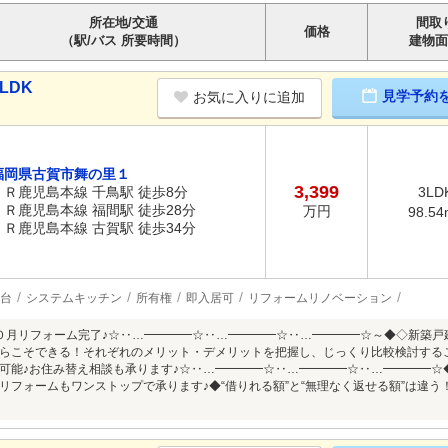
所在地/交通
間取
価格
（駅/バス 所要時間）
建物面
LDK
見学予約
お気に入りに追加
福岡県古賀市舞の里１
3,399
ＪＲ鹿児島本線 千鳥駅 徒歩8分
3LD
ＪＲ鹿児島本線 福間駅 徒歩28分
万円
98.54
ＪＲ鹿児島本線 古賀駅 徒歩34分
2台
システムキッチン
所有権
即入居可
リフォームリノベーション
０月リフォーム完了♪☆‥…━━━━☆‥…━━━━☆‥…━━━━☆～◆◇新築戸
らこそできる！それぞれのメリット・デメリットを把握し、じっくり比較検討する
可能♪お住み替え相談も承ります♪☆‥…━━━━☆‥…━━━━☆‥…━━━━☆
リフォームもワンストップで承ります♪◆“借りれる額”と“無理なく返せる額”は違