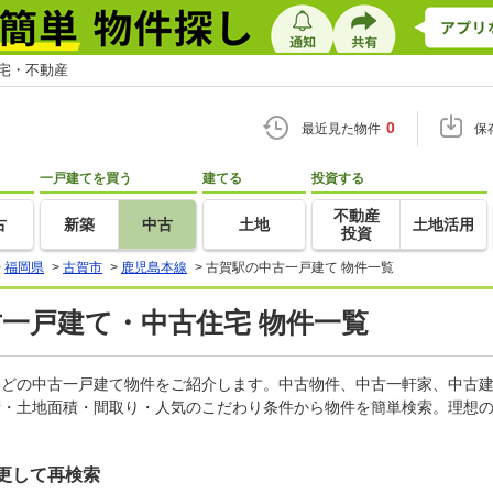
住宅・不動産
0
最近見た物件
保
一戸建てを買う
建てる
投資する
不動産
古
新築
中古
土地
土地活用
投資
>
福岡県
>
古賀市
>
鹿児島本線
>
古賀駅の中古一戸建て 物件一覧
古一戸建て・中古住宅 物件一覧
家などの中古一戸建て物件をご紹介します。中古物件、中古一軒家、中古
積・土地面積・間取り・人気のこだわり条件から物件を簡単検索。理想の
更して再検索