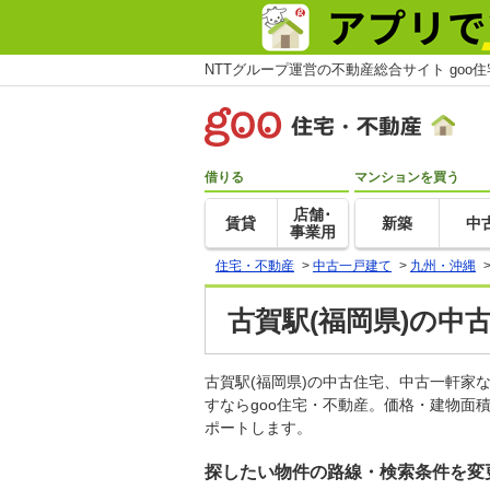
NTTグループ運営の不動産総合サイト goo
借りる
マンションを買う
店舗･
賃貸
新築
中
事業用
住宅・不動産
>
中古一戸建て
>
九州・沖縄
古賀駅(福岡県)の中
古賀駅(福岡県)の中古住宅、中古一軒
すならgoo住宅・不動産。価格・建物面
ポートします。
探したい物件の路線・検索条件を変