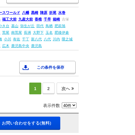
ースワールド
八幡
黒崎
陣原
折尾
水巻
央
福工大前
九産大前
香椎
千早
箱崎
吉塚
やき台
基山
弥生が丘
田代
鳥栖
肥前旭
田
荒尾
南荒尾
長洲
大野下
玉名
肥後伊倉
橋
小川
有佐
千丁
新八代
八代
川内
隈之城
院
広木
鹿児島中央
鹿児島
この条件を保存
1
2
次へ
表示件数
・お問い合わせをする(無料)