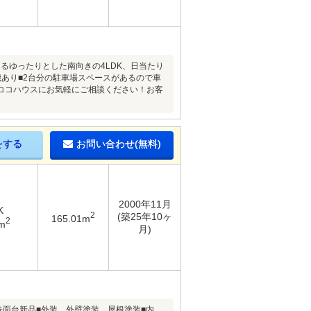
るゆったりとした南向きの4LDK、日当たり
あり■2台分の駐車場スペースがあるので車
ココハウスにお気軽にご相談ください！お客
をする
お問い合わせ(無料)
2000年11月
K
2
(築25年10ヶ
165.01m
2
m
月)
洗面台新品■外装 外壁塗装、屋根塗装■内