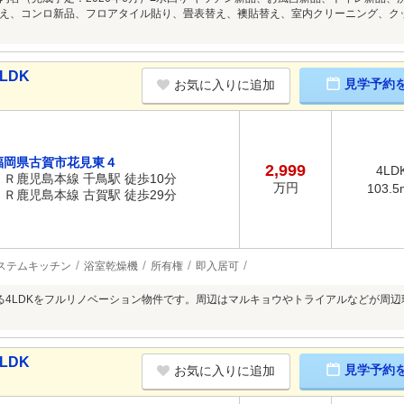
え、コンロ新品、フロアタイル貼り、畳表替え、襖貼替え、室内クリーニング、ク
LDK
見学予約
お気に入りに追加
福岡県古賀市花見東４
2,999
4LD
ＪＲ鹿児島本線 千鳥駅 徒歩10分
万円
103.5
ＪＲ鹿児島本線 古賀駅 徒歩29分
ステムキッチン
浴室乾燥機
所有権
即入居可
る4LDKをフルリノベーション物件です。周辺はマルキョウやトライアルなどが周
LDK
見学予約
お気に入りに追加