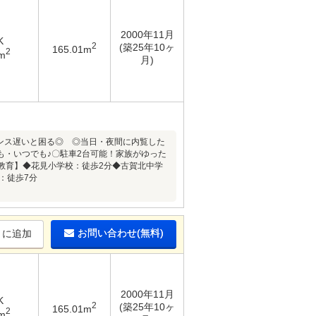
2000年11月
K
2
(築25年10ヶ
165.01m
2
m
月)
スポンス遅いと困る◎ ◎当日・夜間に内覧した
・いつでも♪〇駐車2台可能！家族がゆった
【教育】◆花見小学校：徒歩2分◆古賀北中学
：徒歩7分
お問い合わせ(無料)
りに追加
2000年11月
K
2
(築25年10ヶ
165.01m
2
m