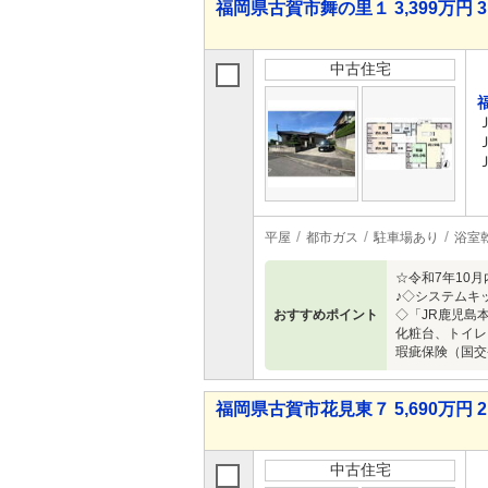
福岡県古賀市舞の里１ 3,399万円 3
中古住宅
平屋
都市ガス
駐車場あり
浴室
☆令和7年10
♪◇システムキ
おすすめポイント
◇「JR鹿児島
化粧台、トイレ
瑕疵保険（国交
福岡県古賀市花見東７ 5,690万円 2
中古住宅