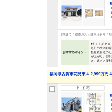
2階建て
都市ガス
駐車場あり
駐
■おすすめＰＯ
毎日の生活動線
おすすめポイント
軽量鉄骨造のた
が上がり、2階
き、速さと便利
福岡県古賀市花見東４ 2,999万円 4
中古住宅