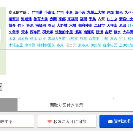
鹿児島本線：
門司港
小森江
門司
小倉
西小倉
九州工大前
戸畑
枝光
スペ
遠賀川
海老津
教育大前
赤間
東郷
東福間
福間
千鳥
古賀
ししぶ
新宮中
博多
竹下
笹原
南福岡
春日
大野城
水城
都府楼南
二日市
天拝山
原田
け
久留米
荒木
西牟田
羽犬塚
筑後船小屋
瀬高
南瀬高
渡瀬
吉野
銀水
大牟
木葉
田原坂
植木
西里
崇城大学前
上熊本
熊本
西熊本
川尻
富合
宇土
松
木場茶屋
串木野
神村学園前
市来
湯之元
東市来
伊集院
薩摩松元
上伊集
間取り図付き表示
お気に入りに追加
資料請求