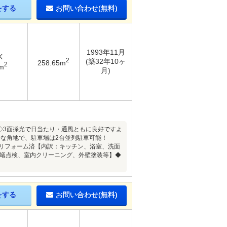
をする
お問い合わせ(無料)
1993年11月
K
2
(築32年10ヶ
258.65m
2
m
月)
。◇3面採光で日当たり・通風ともに良好ですよ
な角地で、駐車場は2台並列駐車可能！
装リフォーム済【内訳：キッチン、浴室、洗面
白蟻点検、室内クリーニング、外壁塗装等】◆
をする
お問い合わせ(無料)