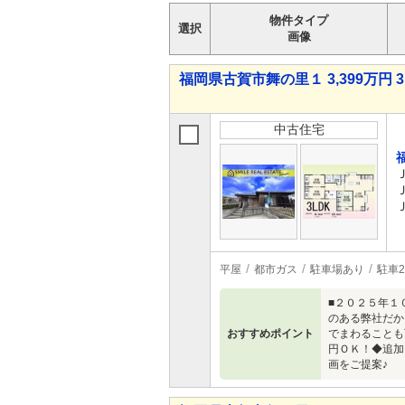
物件タイプ
選択
画像
福岡県古賀市舞の里１ 3,399万円 3
中古住宅
平屋
都市ガス
駐車場あり
駐車
■２０２５年１
のある弊社だか
おすすめポイント
でまわることも
円ＯＫ！◆追加
画をご提案♪