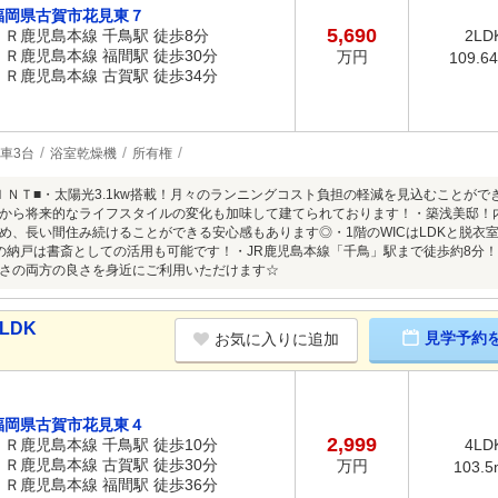
福岡県古賀市花見東７
5,690
ＪＲ鹿児島本線 千鳥駅 徒歩8分
2LD
ＪＲ鹿児島本線 福間駅 徒歩30分
万円
109.6
ＪＲ鹿児島本線 古賀駅 徒歩34分
車3台
浴室乾燥機
所有権
ＩＮＴ■・太陽光3.1kw搭載！月々のランニングコスト負担の軽減を見込むことが
から将来的なライフスタイルの変化も加味して建てられております！・築浅美邸！
め、長い間住み続けることができる安心感もあります◎・1階のWICはLDKと脱衣
の納戸は書斎としての活用も可能です！・JR鹿児島本線「千鳥」駅まで徒歩約8分
さの両方の良さを身近にご利用いただけます☆
LDK
見学予約
お気に入りに追加
福岡県古賀市花見東４
2,999
ＪＲ鹿児島本線 千鳥駅 徒歩10分
4LD
ＪＲ鹿児島本線 古賀駅 徒歩30分
万円
103.5
ＪＲ鹿児島本線 福間駅 徒歩36分