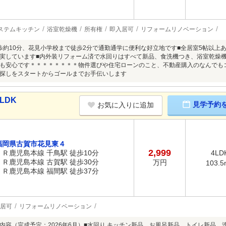
ステムキッチン
浴室乾燥機
所有権
即入居可
リフォームリノベーション
歩約10分、花見小学校まで徒歩2分で通勤通学に便利な好立地です■全居室5帖以上あ
実しています■内外装リフォーム済で水回りはすべて新品、食洗機つき、浴室乾燥機
も安心です＊＊＊＊＊＊＊＊物件選びや住宅ローンのこと、不動産購入のなんでも
探しをスタートからゴールまでお手伝いします
LDK
見学予約
お気に入りに追加
福岡県古賀市花見東４
2,999
ＪＲ鹿児島本線 千鳥駅 徒歩10分
4LD
ＪＲ鹿児島本線 古賀駅 徒歩30分
万円
103.5
ＪＲ鹿児島本線 福間駅 徒歩37分
居可
リフォームリノベーション
内容（完成予定：2026年6月）■水回り キッチン新品、お風呂新品、トイレ新品、