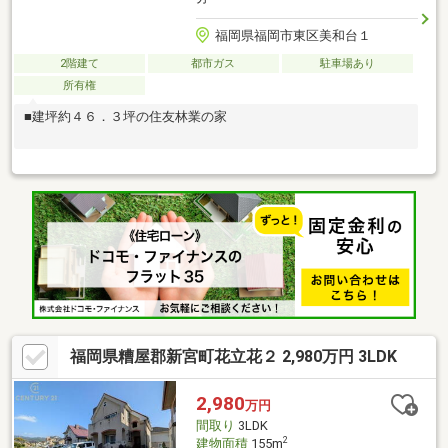
福岡県福岡市東区美和台１
2階建て
都市ガス
駐車場あり
所有権
■建坪約４６．３坪の住友林業の家
福岡県糟屋郡新宮町花立花２ 2,980万円 3LDK
2,980
万円
間取り
3LDK
2
建物面積
155m