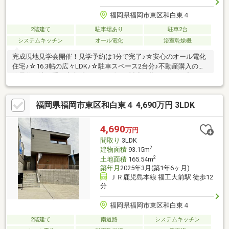
福岡県福岡市東区和白東４
2階建て
駐車場あり
駐車2台
システムキッチン
オール電化
浴室乾燥機
完成現地見学会開催！見学予約は1分で完了♪☆安心のオール電化
住宅♪☆16.3帖の広々LDK♪☆駐車スペース2台分♪不動産購入の最
終最後の決め手は安心感！！！頭金0円対応可能！ライフプランは
プロが実施！住宅ローン経験豊富で無料相談♪1971年創業☆55年
の信頼と実績☆世界最大の不動産会社センチュリー21♪弊社はロ
福岡県福岡市東区和白東４ 4,690万円 3LDK
ーン代行10万円～30万円不要で安心安全の不動産取引ができま
す！！住宅ローン、ライフプランもプロが実施♪
4,690
万円
間取り
3LDK
2
建物面積
93.15m
2
土地面積
165.54m
築年月
2025年3月(築1年6ヶ月)
ＪＲ鹿児島本線 福工大前駅 徒歩12
分
福岡県福岡市東区和白東４
2階建て
南道路
システムキッチン