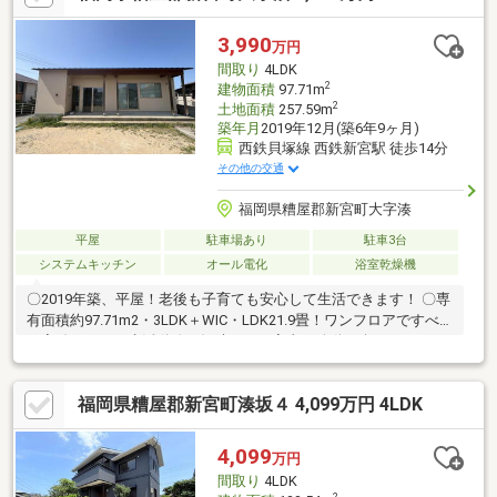
も大歓迎です♪／事前にご予約いただければ、夜間や定休日のご案
内にも柔軟に対応いたします♪住宅ローンに不安がある方や、過去
3,990
万円
に審査が難しかった方も、無理のない進め方を一緒に考えていき
間取り
4LDK
ますので、お気軽にご相談ください♪
2
建物面積
97.71m
2
土地面積
257.59m
築年月
2019年12月(築6年9ヶ月)
西鉄貝塚線 西鉄新宮駅 徒歩14分
その他の交通
福岡県糟屋郡新宮町大字湊
平屋
駐車場あり
駐車3台
システムキッチン
オール電化
浴室乾燥機
〇2019年築、平屋！老後も子育ても安心して生活できます！ 〇専
有面積約97.71m2・3LDK＋WIC・LDK21.9畳！ワンフロアですべ
て完結するため生活動線が短縮され、家事や移動が楽になりま
す！〇平屋ならではの天井高になっており、開放感のあるリビン
グになっております！〇オール電化のため月々のランニングコス
福岡県糟屋郡新宮町湊坂４ 4,099万円 4LDK
トを抑えることができます！〇南側に広めのお庭スペースがあ
り、BBQやお子様が遊ぶスペースを確保することができます！〇
ゆとりのある駐車スペースです！3台駐車可能です！（車種によ
4,099
万円
る）〇西鉄「新宮」駅徒歩約15分のため通勤通学に便利です！
間取り
4LDK