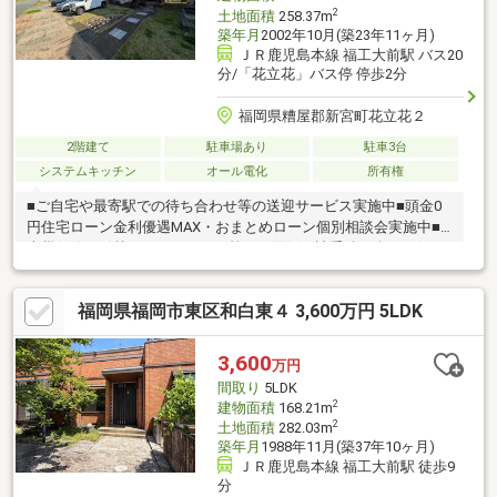
2
土地面積
258.37m
築年月
2002年10月(築23年11ヶ月)
ＪＲ鹿児島本線 福工大前駅 バス20
分/「花立花」バス停 停歩2分
福岡県糟屋郡新宮町花立花２
2階建て
駐車場あり
駐車3台
システムキッチン
オール電化
所有権
■ご自宅や最寄駅での待ち合わせ等の送迎サービス実施中■頭金0
円住宅ローン金利優遇MAX・おまとめローン個別相談会実施中■
火災保険・引越し・リフォーム等々の面倒な諸手続き全てお任せ
ください■住宅ローン複数行一括申込可能（弊社ではローン代行0
円）
福岡県福岡市東区和白東４ 3,600万円 5LDK
3,600
万円
間取り
5LDK
2
建物面積
168.21m
2
土地面積
282.03m
築年月
1988年11月(築37年10ヶ月)
ＪＲ鹿児島本線 福工大前駅 徒歩9
分