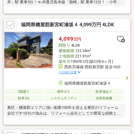
井」駅 乗車5分！⇒JR鹿児島本線「箱崎」駅 乗車12分！・小学校
徒歩15分 中学校 徒歩11分・スーパー コンビニ 徒歩5分☆「博
多駅」までバスで1本乗換ナシ☆【物件情報】◆内外装フルリフ
ォーム☆◇人気の角地☆日当たり・風通し良好です！◆3・4台駐
福岡県糟屋郡新宮町湊坂４ 4,099万円 4LDK
車可能！◇オール電化住宅！◆間取り：3LDK◇パントリーも
り、食品の買い溜めも可能♪◆各部屋には収納スペースあり♪◇現
在リフォーム中ですが、内覧可能です。早めのご相談をお勧めい
4,099
万円
たします。
間取り
4LDK
2
建物面積
123.54m
2
土地面積
221.91m
築年月
1993年3月(築33年6ヶ月)
西鉄貝塚線 西鉄新宮駅 徒歩16分
その他の交通
福岡県糟屋郡新宮町湊坂４
2階建て
都市ガス
駐車場あり
駐車2台
システムキッチン
浴室乾燥機
東区・糟屋郡エリアに強い創業100年を迎える東区のリフォーム
会社です!当社の強みは、リフォーム会社としての豊富な経験と知
識です！建物の構造から、水回り設備一つひとつに至るまで、専
門家ならではの視点でメリット・デメリットを丁寧にお伝えいた
します。お客様に寄り添ったご提案をさせていただきます。「こ