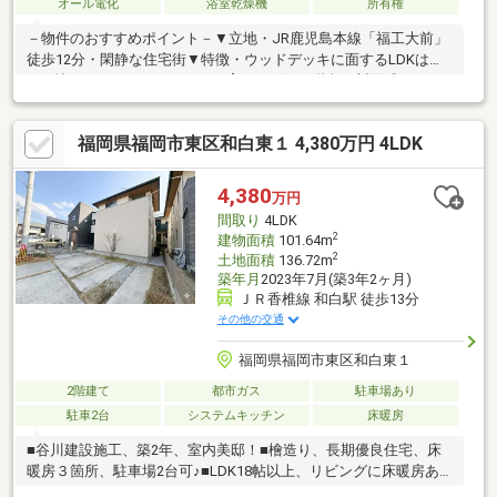
オール電化
浴室乾燥機
所有権
－物件のおすすめポイント－▼立地・JR鹿児島本線「福工大前」
徒歩12分・閑静な住宅街▼特徴・ウッドデッキに面するLDKは約
16.3帖・コミュニケーションを育むリビング階段・対面式キッチ
ン・約3.0帖のフリースペースを設置・敷地内2台駐車可能(車種に
よる)・即お引渡し可能(残金精算後)※その他法令上の制限・法第
福岡県福岡市東区和白東１ 4,380万円 4LDK
22条区域／外壁後退1m／高さの制限10m・戸建住環境形成地区:
建物用途・敷地面積・外壁後退距離によっては、建蔽率が40％ま
たは容積率60％に制限■ ご希望の住まい探しをお手伝いします
4,380
万円
━━━━━・・・物件の詳細・ご相談はお気軽にお問い合わせく
間取り
4LDK
ださい。
2
建物面積
101.64m
2
土地面積
136.72m
築年月
2023年7月(築3年2ヶ月)
ＪＲ香椎線 和白駅 徒歩13分
その他の交通
福岡県福岡市東区和白東１
2階建て
都市ガス
駐車場あり
駐車2台
システムキッチン
床暖房
■谷川建設施工、築2年、室内美邸！■檜造り、長期優良住宅、床
暖房３箇所、駐車場2台可♪■LDK18帖以上、リビングに床暖房あ
ります！！