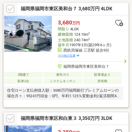
福岡県福岡市東区美和台７ 3,680万円 4LDK
3,680
万円
間取り
4LDK
2
建物面積
124.16m
2
土地面積
240.74m
築年月
1997年3月(築29年6ヶ月)
西鉄貝塚線 三苫駅 徒歩9分
その他の交通
福岡県福岡市東区美和台７
2階建て
都市ガス
駐車場あり
駐車2台
システムキッチン
所有権
住宅ローン支払例借入額：3680万円福岡銀行プレミアムローンの
場合月々：95241円頭金：0円、年利1.125％変動金利/返済期間40
年※ローンは一定要件該当者が対象です。適用される金利は融資
実行時のものとなり、表記されている金利・返済額と異なる場合
があります。
福岡県福岡市東区和白東３ 3,350万円 3LDK