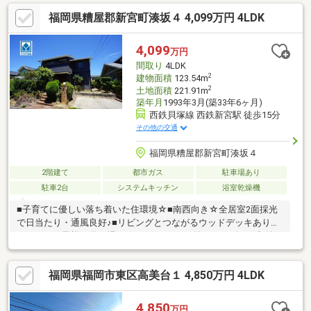
み（2020年）◎◎フローリング・クロス・建具交換済み（2020
福岡県糟屋郡新宮町湊坂４ 4,099万円 4LDK
年）◎
4,099
万円
間取り
4LDK
2
建物面積
123.54m
2
土地面積
221.91m
築年月
1993年3月(築33年6ヶ月)
西鉄貝塚線 西鉄新宮駅 徒歩15分
その他の交通
福岡県糟屋郡新宮町湊坂４
2階建て
都市ガス
駐車場あり
駐車2台
システムキッチン
浴室乾燥機
■子育てに優しい落ち着いた住環境☆■南西向き☆全居室2面採光
で日当たり・通風良好♪■リビングとつながるウッドデッキあり！
ペットやお子様の遊び場、BBQなどに＾＾■納戸・リビング収納・
廊下収納付き♪■駐車スペース並列2台あり◎◇新宮小学校：徒歩
約14分◇新宮中学校：徒歩約18分☆年間1600件の相談実績☆頭金
福岡県福岡市東区高美台１ 4,850万円 4LDK
0円可能！月々の返済がご不安な方！もっと良い条件を引き出した
い方！すでにお借入のある方！など、住宅ローンのお悩みをこれ
までにたくさんお受けしてきました＾＾お客様に合った最適な金
4,850
万円