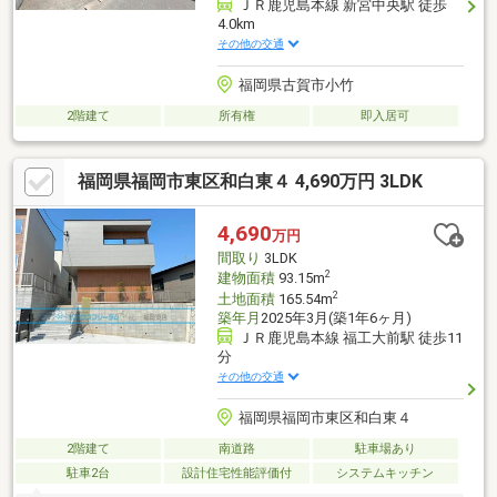
ＪＲ鹿児島本線 新宮中央駅 徒歩
4.0km
その他の交通
福岡県古賀市小竹
2階建て
所有権
即入居可
福岡県福岡市東区和白東４ 4,690万円 3LDK
4,690
万円
間取り
3LDK
2
建物面積
93.15m
2
土地面積
165.54m
築年月
2025年3月(築1年6ヶ月)
ＪＲ鹿児島本線 福工大前駅 徒歩11
分
その他の交通
福岡県福岡市東区和白東４
2階建て
南道路
駐車場あり
駐車2台
設計住宅性能評価付
システムキッチン