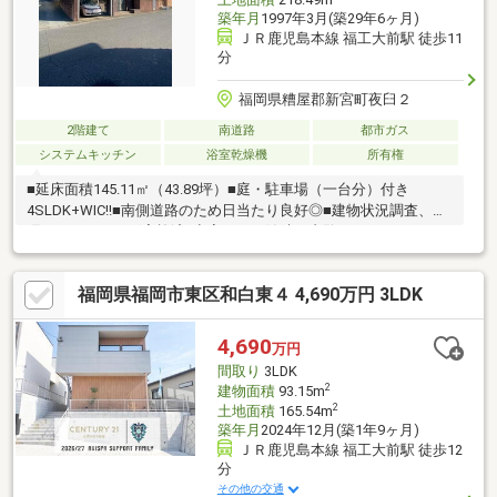
築年月
1997年3月(築29年6ヶ月)
ＪＲ鹿児島本線 福工大前駅 徒歩11
分
福岡県糟屋郡新宮町夜臼２
2階建て
南道路
都市ガス
システムキッチン
浴室乾燥機
所有権
■延床面積145.11㎡（43.89坪）■庭・駐車場（一台分）付き
4SLDK+WIC!!■南側道路のため日当たり良好◎■建物状況調査、水
廻りクリーニング実施済♪空室のため随時ご内覧いただけます。お
気軽にお問い合わせください!!
福岡県福岡市東区和白東４ 4,690万円 3LDK
4,690
万円
間取り
3LDK
2
建物面積
93.15m
2
土地面積
165.54m
築年月
2024年12月(築1年9ヶ月)
ＪＲ鹿児島本線 福工大前駅 徒歩12
分
その他の交通