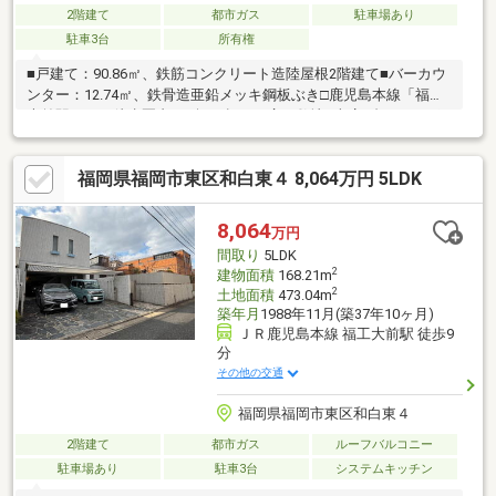
2階建て
都市ガス
駐車場あり
駐車3台
所有権
■戸建て：90.86㎡、鉄筋コンクリート造陸屋根2階建て■バーカウ
ンター：12.74㎡、鉄骨造亜鉛メッキ鋼板ぶき□鹿児島本線「福工
大前駅」まで徒歩圏内□57坪を超える広い敷地□車庫2台・カーポ
ート2台の駐車スペースあり内覧をご希望の方はお気軽にお問合せ
ください♪
福岡県福岡市東区和白東４ 8,064万円 5LDK
8,064
万円
間取り
5LDK
2
建物面積
168.21m
2
土地面積
473.04m
築年月
1988年11月(築37年10ヶ月)
ＪＲ鹿児島本線 福工大前駅 徒歩9
分
その他の交通
福岡県福岡市東区和白東４
2階建て
都市ガス
ルーフバルコニー
駐車場あり
駐車3台
システムキッチン