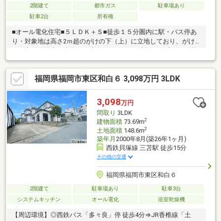
2階建て
都市ガス
駐車場あり
駐車2台
所有権
■オール電化住宅■５ＬＤＫ＋Ｓ■徒歩１５分圏内に駅・バス停あ
り・対象地は高さ2ｍ超のがけの下（上）に立地しており、がけよ
り一定の範囲内に建築（再建築）する際は、制限が発生する可能
性が有ります。・納戸部分は屋根勾配により天井傾斜がありま
す。・湊坂団地管理組合費 9210円/年（税込）・町内会費は不詳
福岡県福岡市東区和白６ 3,098万円 3LDK
です。【リフォーム内容】・2016年 洗面所クロス貼替・2021
年 １階トイレ交換・浴室交換・2025年 オール電化
キッチンレンジフード交換
3,098
万円
間取り
3LDK
2
建物面積
73.69m
2
土地面積
148.6m
築年月
2000年8月(築26年1ヶ月)
西鉄貝塚線 三苫駅 徒歩15分
その他の交通
福岡県福岡市東区和白６
2階建て
駐車場あり
駐車3台
システムキッチン
オール電化
浴室乾燥機
【周辺環境】◎西鉄バス「多々良」停 徒歩4分⇒JR香椎線「土