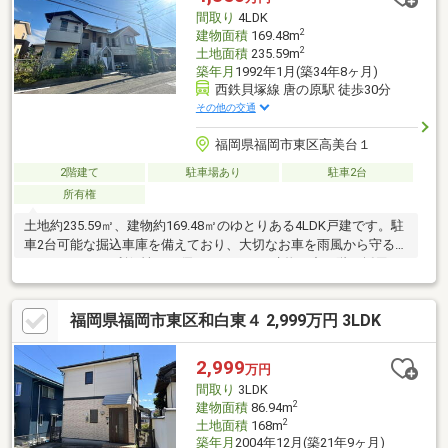
融機関のご提案や、将来を見越した無理のないご返済プランの作
間取り
4LDK
成もしています！ぜひ一度ご相談下さい＾＾
2
建物面積
169.48m
2
土地面積
235.59m
築年月
1992年1月(築34年8ヶ月)
西鉄貝塚線 唐の原駅 徒歩30分
その他の交通
福岡県福岡市東区高美台１
2階建て
駐車場あり
駐車2台
所有権
土地約235.59㎡、建物約169.48㎡のゆとりある4LDK戸建です。駐
車2台可能な掘込車庫を備えており、大切なお車を雨風から守ると
ともに、日々の利便性にも優れています。建物は中二階を採用し
た立体的で開放感のある設計となっており、空間を有効活用した
ゆとりある住まいを実現しています。また、生活動線にも配慮さ
福岡県福岡市東区和白東４ 2,999万円 3LDK
れた間取りで、ご家族が快適にお過ごしいただけます。さらに、
間取りや動線、立地条件を活かし、居住用としてはもちろん、美
容室やネイルサロン、エステ、事務所などの小規模事業用途とし
2,999
万円
ても活用をご検討いただけるポテンシャルがあります。
間取り
3LDK
2
建物面積
86.94m
2
土地面積
168m
築年月
2004年12月(築21年9ヶ月)