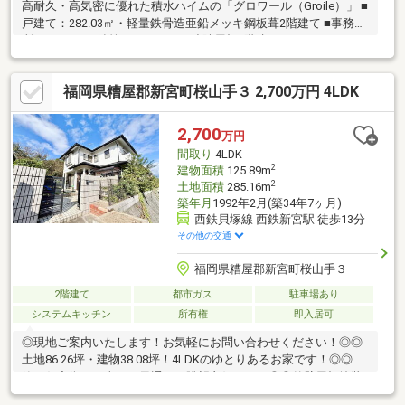
高耐久・高気密に優れた積水ハイムの「グロワール（Groile）」 ■
戸建て：282.03㎡・軽量鉄骨造亜鉛メッキ鋼板葺2階建て ■事務
所：90.86㎡、鉄筋コンクリート造陸屋根2階建て ■バーカウンタ
ー：12.74㎡、鉄骨造亜鉛メッキ鋼板ぶき □内装改修工事予定 □鹿
児島本線「福工大前駅」まで徒歩圏内 □143坪を超える広い敷地 □
福岡県糟屋郡新宮町桜山手３ 2,700万円 4LDK
車庫2台・カーポート2台の駐車スペースあり □車庫上は事務所
（シャワー・トイレ・キッチンあり） □キッチンには地下収納室
あり □日当たり良好な南側ルーフバルコニーにはサンルームあり
2,700
万円
□解放感のある吹き抜けの玄関
間取り
4LDK
2
建物面積
125.89m
2
土地面積
285.16m
築年月
1992年2月(築34年7ヶ月)
西鉄貝塚線 西鉄新宮駅 徒歩13分
その他の交通
福岡県糟屋郡新宮町桜山手３
2階建て
都市ガス
駐車場あり
システムキッチン
所有権
即入居可
◎現地ご案内いたします！お気軽にお問い合わせください！◎◎
土地86.26坪・建物38.08坪！4LDKのゆとりあるお家です！◎◎閑
静な住宅街で日当たり風通し、眺望良好です！◎◎外壁屋根塗装
済み（2017年）◎◎キッチン・洗面化粧台・トイレ・風呂交換済