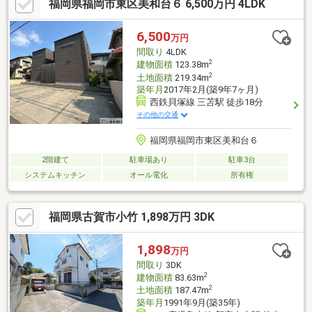
福岡県福岡市東区美和台６ 6,500万円 4LDK
のエリアでマンションを探している」「新築物件を見てみたい」
「中古の一戸建てが欲しい」といった、漠然としたご相談も大歓
迎です♪しつこい電話営業は一切ございませんので、どうぞお気軽
6,500
万円
にお問合せください♪
間取り
4LDK
2
建物面積
123.38m
2
土地面積
219.34m
築年月
2017年2月(築9年7ヶ月)
西鉄貝塚線 三苫駅 徒歩18分
その他の交通
福岡県福岡市東区美和台６
2階建て
駐車場あり
駐車3台
システムキッチン
オール電化
所有権
福岡県古賀市小竹 1,898万円 3DK
1,898
万円
間取り
3DK
2
建物面積
83.63m
2
土地面積
187.47m
築年月
1991年9月(築35年)