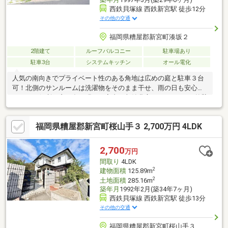
西鉄貝塚線 西鉄新宮駅 徒歩12分
その他の交通
福岡県糟屋郡新宮町湊坂２
2階建て
ルーフバルコニー
駐車場あり
駐車3台
システムキッチン
オール電化
人気の南向きでプライベート性のある角地は広めの庭と駐車３台
可！北側のサンルームは洗濯物をそのまま干せ、雨の日も安心で
とっても便利。窓の多い明るい室内に収納豊富なマイホーム♪外壁
塗装と室内綺麗にリフォーム済みです。間取変更で４LDKにも。
福岡県糟屋郡新宮町桜山手３ 2,700万円 4LDK
2,700
万円
間取り
4LDK
2
建物面積
125.89m
2
土地面積
285.16m
築年月
1992年2月(築34年7ヶ月)
西鉄貝塚線 西鉄新宮駅 徒歩13分
その他の交通
福岡県糟屋郡新宮町桜山手３