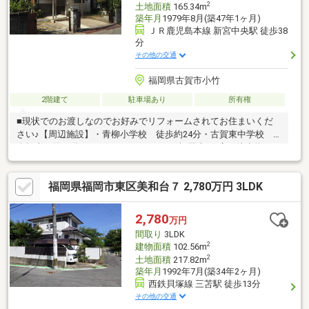
2
土地面積
165.34m
築年月
1979年8月(築47年1ヶ月)
ＪＲ鹿児島本線 新宮中央駅 徒歩38
分
その他の交通
福岡県古賀市小竹
2階建て
駐車場あり
所有権
■現状でのお渡しなのでお好みでリフォームされてお住まいくだ
さい♪【周辺施設】・青柳小学校 徒歩約24分・古賀東中学校
自転車で約18分・ローソンインデックス福岡東SS店 徒歩約24
分・ロピア福岡新宮店 徒歩約20分・メガセンタートライアル新
宮店 車で約6分・ディスカウントドラッグコスモス新宮店 車
福岡県福岡市東区美和台７ 2,780万円 3LDK
で約5分※お電話またはメールにてお問い合わせください
■TEL/092-719-0246■E-mail/info-kashii@emi-us.net■営業時
間/10:00～18:00■定休日/水曜日、第1・3火曜日、土日を除く祝日
2,780
万円
間取り
3LDK
2
建物面積
102.56m
2
土地面積
217.82m
築年月
1992年7月(築34年2ヶ月)
西鉄貝塚線 三苫駅 徒歩13分
その他の交通