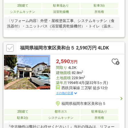
2階建て
駐車場あり
駐車3台
システムキッチン
浴室乾燥機
所有権
〈リフォーム内容〉外壁・屋根塗装工事、システムキッチン（食
洗器付）・ユニットバス（浴室暖房乾燥機付）・トイレ（温水洗
浄便座付）・洗面台・給湯器 新品交換、フローリング張替え
（LDK・廊下・各洋室・WIC）、CFシート張替え（トイレ・洗面
所）、全クロス張替え、一部建具取替え、ハウスクリーニング等
福岡県福岡市東区美和台５ 2,590万円 4LDK
〈おすすめポイント〉・内装・外装も一新された軽量鉄骨造2階
建。・約21.1帖のLDKと全居室収納、WIC付きの使いやすい
3LDK。・駐車スペース3台分有。
2,590
万円
間取り
4LDK
2
建物面積
82.8m
2
土地面積
228.9m
築年月
1994年4月(築32年5ヶ月)
西鉄貝塚線 三苫駅 徒歩12分
その他の交通
福岡県福岡市東区美和台５
2階建て
都市ガス
駐車場あり
駐車2台
システムキッチン
所有権
『中古物件は弊社にお任せください！』当社の強みは、リフォー