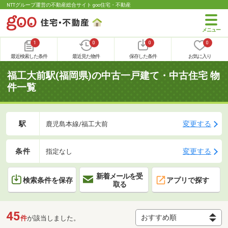
NTTグループ運営の不動産総合サイト goo住宅・不動産
1
0
0
0
最近検索した条件
最近見た物件
保存した条件
お気に入り
福工大前駅(福岡県)の中古一戸建て・中古住宅 物
件一覧
駅
変更する
鹿児島本線/福工大前
条件
変更する
指定なし
新着メールを受
検索条件を保存
アプリで探す
取る
45
件
が該当しました。