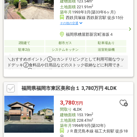
2
建物面積
123.54m
2
土地面積
221.91m
築年月
1993年3月(築33年6ヶ月)
西鉄貝塚線 西鉄新宮駅 徒歩15分
その他の交通
福岡県糟屋郡新宮町湊坂４
2階建て
都市ガス
駐車場あり
駐車2台
システムキッチン
浴室乾燥機
＼おすすめポイント／①セカンドリビングとして利用可能なウッ
ドデッキ②食料品や日用品などのストック収納などに利用できる
階段下収納③着物や陶器など様々なものを収納できる３帖ほどの
和室収納④東側には花壇は家庭菜園も楽閉めます。⑤書斎など
使用用途多彩なスペースのある主寝室。ヤマダデンキの不動産な
福岡県福岡市東区美和台１ 3,780万円 4LDK
ら、物件探しや住宅ローンのご相談はもちろん、新生活に必要な
家電・家具のトータルコーディネートまでワンストップでサポー
ト。窓口が一つだから、忙しい引越し準備もスムーズ！ヤマダデ
3,780
万円
ンキTecc LIFE SELECT福岡志免本店にて不動産部門 営業中！
間取り
4LDK
TEL：092-405-5566まで！
2
建物面積
153.19m
2
土地面積
228.47m
築年月
1994年9月(築32年)
ＪＲ鹿児島本線 福工大前駅 徒歩18
分