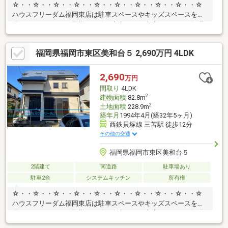
☆・・☆・・☆・・☆・・☆・・☆・・☆・・☆・・☆・・☆
ハウスフリーダム福岡東店は駐車スペースやキッズスペースを完
備しております。お子様も一緒に安心してご来店ください！毎週
土日祝はおうち探しフェア開催中！要望等が固まっていない方も
是非ご来店ください！家づくりの説明や注文住宅、リフォームに
福岡県福岡市東区美和台５ 2,690万円 4LDK
関しても予算を含めてわかりやすくご説明させていただきます。
SUUMOからのご予約後、来店時に簡単なアンケート記入で、
Amazonギフト5000円分贈呈♪また来店されたお客様全員にお菓子
2,690
万円
詰め放題プレゼント♪☆・・☆・・☆・・☆・・☆・・☆・・
間取り
4LDK
☆・・☆・・☆・・☆
2
建物面積
82.8m
2
土地面積
228.9m
築年月
1994年4月(築32年5ヶ月)
西鉄貝塚線 三苫駅 徒歩12分
その他の交通
福岡県福岡市東区美和台５
2階建て
南道路
駐車場あり
駐車2台
システムキッチン
所有権
☆・・☆・・☆・・☆・・☆・・☆・・☆・・☆・・☆・・☆
ハウスフリーダム福岡東店は駐車スペースやキッズスペースを完
備しております。お子様も一緒に安心してご来店ください！毎週
土日祝はおうち探しフェア開催中！要望等が固まっていない方も