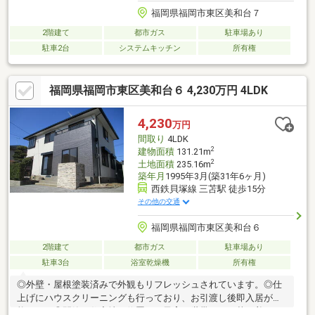
福岡県福岡市東区美和台７
2階建て
都市ガス
駐車場あり
駐車2台
システムキッチン
所有権
福岡県福岡市東区美和台６ 4,230万円 4LDK
4,230
万円
間取り
4LDK
2
建物面積
131.21m
2
土地面積
235.16m
築年月
1995年3月(築31年6ヶ月)
西鉄貝塚線 三苫駅 徒歩15分
その他の交通
福岡県福岡市東区美和台６
2階建て
都市ガス
駐車場あり
駐車3台
浴室乾燥機
所有権
◎外壁・屋根塗装済みで外観もリフレッシュされています。◎仕
上げにハウスクリーニングも行っており、お引渡し後即入居が可
能です。◎閑静な住宅地に位置し、子育て世帯にも、落ち着いた