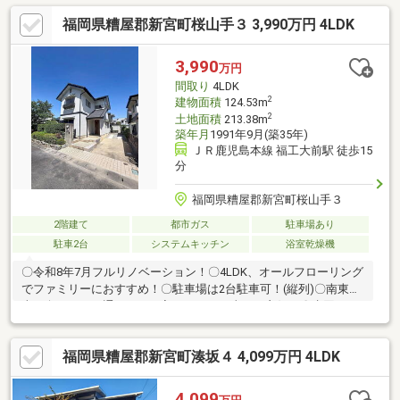
是非ご来店ください！家づくりの説明や注文住宅、リフォームに
福岡県糟屋郡新宮町桜山手３ 3,990万円 4LDK
関しても予算を含めてわかりやすくご説明させていただきます。
SUUMOからのご予約後、来店時に簡単なアンケート記入で、
Amazonギフト5000円分贈呈♪また来店されたお客様全員にお菓子
3,990
万円
詰め放題プレゼント♪☆・・☆・・☆・・☆・・☆・・☆・・
間取り
4LDK
☆・・☆・・☆・・☆
2
建物面積
124.53m
2
土地面積
213.38m
築年月
1991年9月(築35年)
ＪＲ鹿児島本線 福工大前駅 徒歩15
分
福岡県糟屋郡新宮町桜山手３
2階建て
都市ガス
駐車場あり
駐車2台
システムキッチン
浴室乾燥機
〇令和8年7月フルリノベーション！〇4LDK、オールフローリング
でファミリーにおすすめ！〇駐車場は2台駐車可！(縦列)〇南東、
南西向きで一日通して日が入ります。日当たり良好！〇水回りに
は窓があり換気も可能！〇独立したキッチンですが、スペースは
しっかりと確保！〇庭でバーベキューやプールを楽しめます!
福岡県糟屋郡新宮町湊坂４ 4,099万円 4LDK
4,099