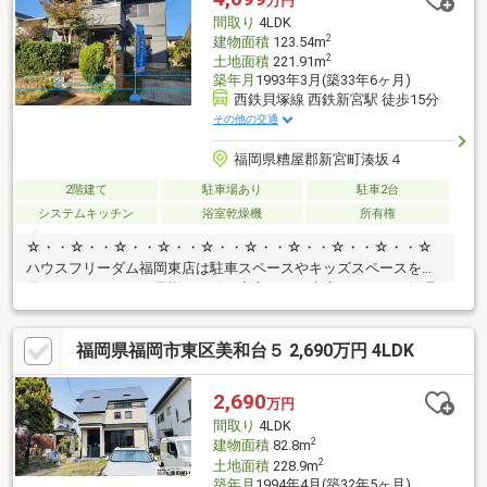
万円
間取り
4LDK
2
建物面積
123.54m
2
土地面積
221.91m
築年月
1993年3月(築33年6ヶ月)
西鉄貝塚線 西鉄新宮駅 徒歩15分
その他の交通
福岡県糟屋郡新宮町湊坂４
2階建て
駐車場あり
駐車2台
システムキッチン
浴室乾燥機
所有権
☆・・☆・・☆・・☆・・☆・・☆・・☆・・☆・・☆・・☆
ハウスフリーダム福岡東店は駐車スペースやキッズスペースを完
備しております。お子様も一緒に安心してご来店ください！毎週
土日祝はおうち探しフェア開催中！要望等が固まっていない方も
是非ご来店ください！家づくりの説明や注文住宅、リフォームに
福岡県福岡市東区美和台５ 2,690万円 4LDK
関しても予算を含めてわかりやすくご説明させていただきます。
SUUMOからのご予約後、来店時に簡単なアンケート記入で、
Amazonギフト5000円分贈呈♪また来店されたお客様全員にお菓子
2,690
万円
詰め放題プレゼント♪☆・・☆・・☆・・☆・・☆・・☆・・
間取り
4LDK
☆・・☆・・☆・・☆
2
建物面積
82.8m
2
土地面積
228.9m
築年月
1994年4月(築32年5ヶ月)