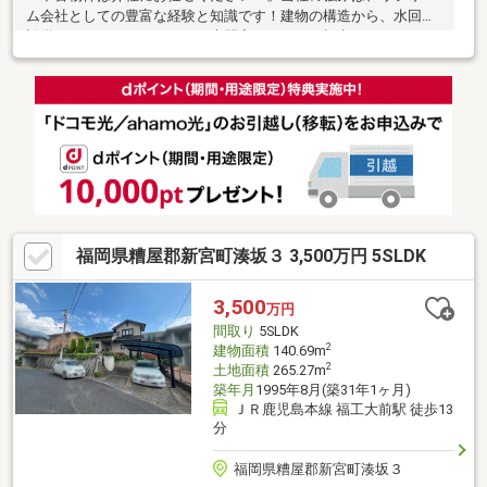
ム会社としての豊富な経験と知識です！建物の構造から、水回り
設備一つひとつに至るまで、専門家ならではの視点でメリット・
デメリットを丁寧にお伝えいたします。「新築は予算的に難しい
けれど、このエリアで理想の住まいを見つけたい」「中古物件を
購入して、自分好みの空間にリフォームしたい」そうお考えのお
客様に、寄り添ったご提案をさせていただきます。「このエリア
でマンションを探している」「中古の一戸建てが欲しい」といっ
た、漠然としたご相談も大歓迎です♪しつこい電話営業は一切ござ
いませんので、どうぞお気軽にお問合せください♪
福岡県糟屋郡新宮町湊坂３ 3,500万円 5SLDK
3,500
万円
間取り
5SLDK
2
建物面積
140.69m
2
土地面積
265.27m
築年月
1995年8月(築31年1ヶ月)
ＪＲ鹿児島本線 福工大前駅 徒歩13
分
福岡県糟屋郡新宮町湊坂３