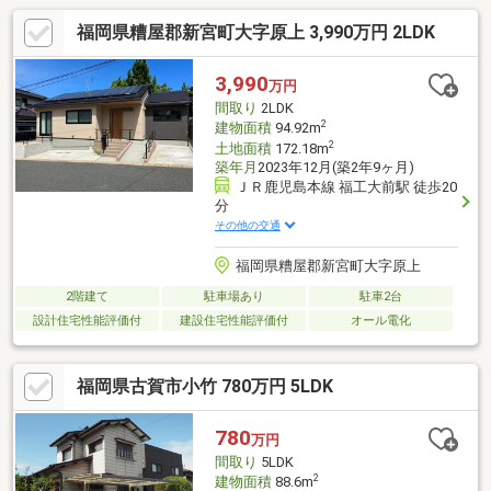
福岡県糟屋郡新宮町大字原上 3,990万円 2LDK
3,990
万円
間取り
2LDK
2
建物面積
94.92m
2
土地面積
172.18m
築年月
2023年12月(築2年9ヶ月)
ＪＲ鹿児島本線 福工大前駅 徒歩20
分
その他の交通
福岡県糟屋郡新宮町大字原上
2階建て
駐車場あり
駐車2台
設計住宅性能評価付
建設住宅性能評価付
オール電化
福岡県古賀市小竹 780万円 5LDK
780
万円
間取り
5LDK
2
建物面積
88.6m