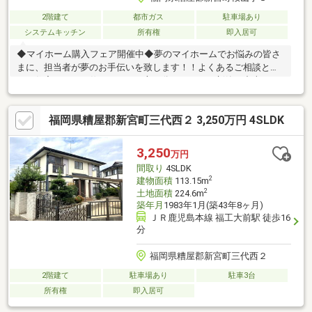
2階建て
都市ガス
駐車場あり
システムキッチン
所有権
即入居可
◆マイホーム購入フェア開催中◆夢のマイホームでお悩みの皆さ
まに、担当者が夢のお手伝いを致します！！よくあるご相談とし
て・住宅ローンの仕組みや組み方が分からない・新築か中古かで
悩んでいる・マイホームの探し方が分からない（具体的な物件が
決まっていない）・諸経費を含んだ総額や購入後の費用を知りた
福岡県糟屋郡新宮町三代西２ 3,250万円 4SLDK
い（税金など）・住み替えを検討しているがどう進めて良いか分
からない・その他etc・・・私たちオークハウジングでは、お客様
に寄り添い、ご納得とご満足いただけるようなお客様に合った
3,250
万円
様々なご提案を致します！！是非、夢のマイホーム探しを私たち
間取り
4SLDK
にお任せください♪
2
建物面積
113.15m
2
土地面積
224.6m
築年月
1983年1月(築43年8ヶ月)
ＪＲ鹿児島本線 福工大前駅 徒歩16
分
福岡県糟屋郡新宮町三代西２
2階建て
駐車場あり
駐車3台
所有権
即入居可