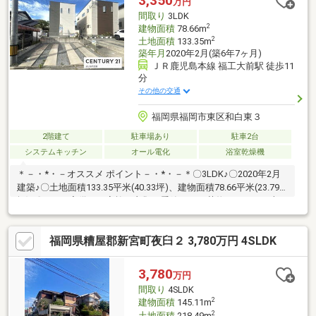
3,350
万円
間取り
3LDK
2
建物面積
78.66m
2
土地面積
133.35m
築年月
2020年2月(築6年7ヶ月)
ＪＲ鹿児島本線 福工大前駅 徒歩11
分
その他の交通
福岡県福岡市東区和白東３
2階建て
駐車場あり
駐車2台
システムキッチン
オール電化
浴室乾燥機
＊－・*・－オススメ ポイント－・*・－＊〇3LDK♪〇2020年2月
建築♪〇土地面積133.35平米(40.33坪)、建物面積78.66平米(23.79
坪)♪〇WICを完備し、家族の衣類や季節ものの荷物もスッキリ収
納〇浴室暖房乾燥機・TVモニター付きインターホン装備で毎日の
暮らしを快適にサポート〇閑静な住宅街♪〇敷地内駐車場に2台駐
福岡県糟屋郡新宮町夜臼２ 3,780万円 4SLDK
車可能♪〇スーパー、コンビニ徒歩圏内♪生活環境充実♪〇JR鹿児
島本線「福工大前」駅まで徒歩約11分♪自己資金無しでマイホー
ム購入可能☆☆内覧、資金計画などお気軽にご相談ください。何
3,780
万円
でもお答えします(^-^)
間取り
4SLDK
2
建物面積
145.11m
2
土地面積
218.49m