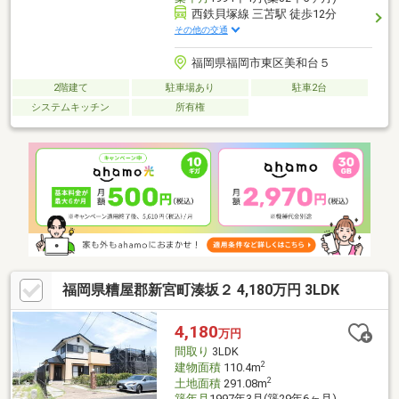
西鉄貝塚線 三苫駅 徒歩12分
その他の交通
福岡県福岡市東区美和台５
2階建て
駐車場あり
駐車2台
システムキッチン
所有権
福岡県糟屋郡新宮町湊坂２ 4,180万円 3LDK
4,180
万円
間取り
3LDK
2
建物面積
110.4m
2
土地面積
291.08m
築年月
1997年3月(築29年6ヶ月)