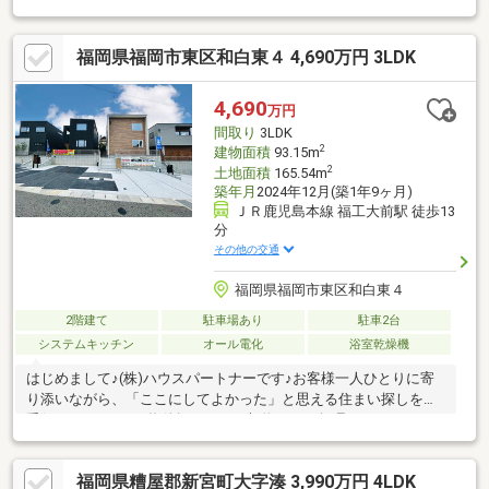
福岡県福岡市東区和白東４ 4,690万円 3LDK
4,690
万円
間取り
3LDK
2
建物面積
93.15m
2
土地面積
165.54m
築年月
2024年12月(築1年9ヶ月)
ＪＲ鹿児島本線 福工大前駅 徒歩13
分
その他の交通
福岡県福岡市東区和白東４
2階建て
駐車場あり
駐車2台
システムキッチン
オール電化
浴室乾燥機
はじめまして♪(株)ハウスパートナーです♪お客様一人ひとりに寄
り添いながら、「ここにしてよかった」と思える住まい探しをお
手伝いしています♪物件探しからご契約まで、無理のないペースで
しっかりサポートいたします♪☆良いところだけでなく、気にな
る点もしっかりご説明☆丁寧で分かりやすいご案内を心がけてい
福岡県糟屋郡新宮町大字湊 3,990万円 4LDK
ます☆ご購入後のアフターフォローも安心です♪＼当日のご見学