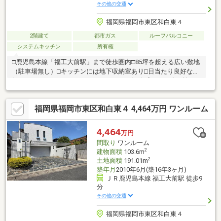
その他の交通
福岡県福岡市東区和白東４
2階建て
都市ガス
ルーフバルコニー
システムキッチン
所有権
□鹿児島本線「福工大前駅」まで徒歩圏内□85坪を超える広い敷地
（駐車場無し）□キッチンには地下収納室あり□日当たり良好な南
側ルーフバルコニーにはサンルームあり□解放感のある吹き抜け
の玄関
福岡県福岡市東区和白東４ 4,464万円 ワンルーム
4,464
万円
間取り
ワンルーム
2
建物面積
103.6m
2
土地面積
191.01m
築年月
2010年6月(築16年3ヶ月)
ＪＲ鹿児島本線 福工大前駅 徒歩9
分
その他の交通
福岡県福岡市東区和白東４