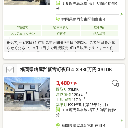
ＪＲ鹿児島本線 福工大前駅 徒歩9
分
福岡県福岡市東区和白東４
2階建て
駐車場あり
駐車3台
システムキッチン
所有権
即入居可
8/6(木)～8/9(日)予約制見学会開催※当日予約OK。ご希望日をお知
らせください。8月31日まで現況販売9月1日以降はリフォーム住
宅として販売する予定です。・お客様に合わせたローンの組み方
や金融機関をご提案。住宅ローンが初めての方でもお気軽にご相
談ください。【周辺施設】・JR鹿児島線福工大前駅まで約700ｍ
福岡県糟屋郡新宮町夜臼４ 3,480万円 3SLDK
（徒歩約9分）・和白東小学校まで約1200ｍ（徒歩約15分）・和
白丘中学校まで約1500ｍ（徒歩約19分）・エフコープ 新宮店様
まで約300ｍ（徒歩約4分）・ミニストップ新宮下府店様まで約
3,480
万円
300ｍ（徒歩約4分）
間取り
3SLDK
2
建物面積
108.32m
2
土地面積
137.6m
築年月
1991年5月(築35年4ヶ月)
ＪＲ鹿児島本線 福工大前駅 徒歩9
分
福岡県糟屋郡新宮町夜臼４