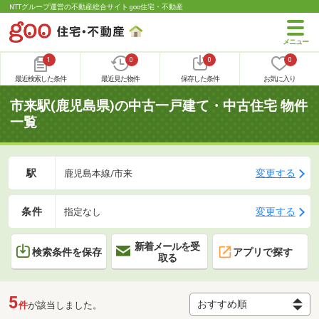
NTTグループ運営の不動産総合サイト goo住宅・不動産
1
0
0
0
最近検索した条件
最近見た物件
保存した条件
お気に入り
市来駅(鹿児島県)の中古一戸建て・中古住宅 物件
一覧
駅
変更する
鹿児島本線/市来
条件
変更する
指定なし
新着メールを受
検索条件を保存
アプリで探す
取る
5
件
が該当しました。