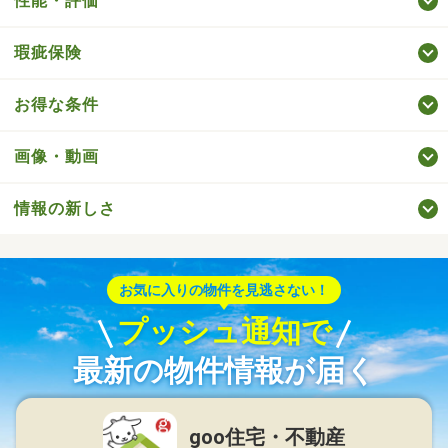
性能・評価
瑕疵保険
お得な条件
画像・動画
情報の新しさ
お気に入りの物件を見逃さない！
プッシュ通知で
最新の物件情報が届く
goo住宅・不動産