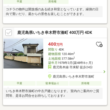
平屋
所有権
コチラの物件は開放感のある続き和室となっています。縁側の日
向で寛いだり、庭からの景色を楽しむことができます。
鹿児島県いちき串木野市湊町 400万円 4DK
400
万円
間取り
4DK
2
建物面積
120.46m
2
土地面積
377.58m
築年月
1978年3月(築48年6ヶ月)
鹿児島本線 市来駅 徒歩24分
鹿児島県いちき串木野市湊町
平屋
駐車場あり
所有権
いちき串木野市湊町の中古戸建になります。 室内のご案内やご質
問等、是非お問合せお待ちしております♪