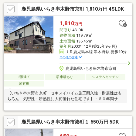
鹿児島県いちき串木野市京町 1,810万円 4SLDK
1,810
万円
間取り
4SLDK
2
建物面積
119.79m
2
土地面積
136.46m
築年月
2000年12月(築25年9ヶ月)
ＪＲ鹿児島本線 串木野駅 徒歩10分
その他の交通
鹿児島県いちき串木野市京町
2階建て
駐車場あり
システムキッチン
所有権
【いちき串木野市京町 セキスイハイム施工耐久性・耐震性はも
ちろん、気密性・断熱性に大変優れた住宅です】・６０年間サポ
ートシステムを引継げ５年毎の無料点検が受けれて、メンテナン
ス・リフォームのご相談可・広いサンルーム付き、ウォークイン
クローゼット、掘りごたつもあります
鹿児島県いちき串木野市湊町１ 650万円 5DK