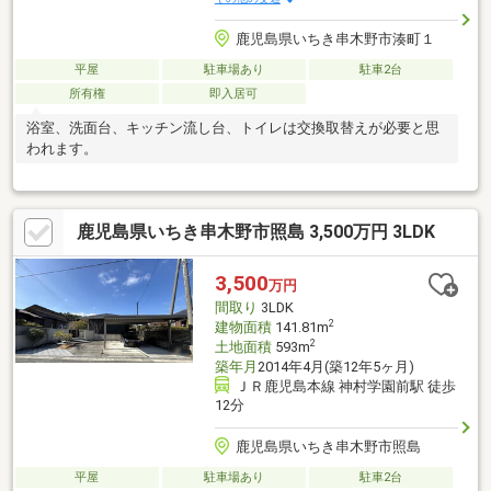
鹿児島県いちき串木野市湊町１
平屋
駐車場あり
駐車2台
所有権
即入居可
浴室、洗面台、キッチン流し台、トイレは交換取替えが必要と思
われます。
鹿児島県いちき串木野市照島 3,500万円 3LDK
3,500
万円
間取り
3LDK
2
建物面積
141.81m
2
土地面積
593m
築年月
2014年4月(築12年5ヶ月)
ＪＲ鹿児島本線 神村学園前駅 徒歩
12分
鹿児島県いちき串木野市照島
平屋
駐車場あり
駐車2台