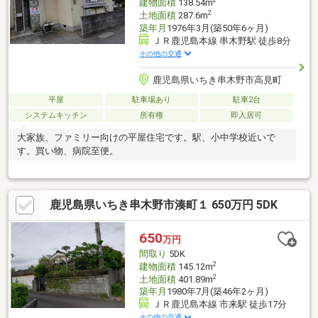
2
建物面積
138.54m
2
土地面積
287.6m
築年月
1976年3月(築50年6ヶ月)
ＪＲ鹿児島本線 串木野駅 徒歩8分
その他の交通
鹿児島県いちき串木野市高見町
平屋
駐車場あり
駐車2台
システムキッチン
所有権
即入居可
大家族、ファミリー向けの平屋住宅です。駅、小中学校近いで
す。買い物、病院至便。
鹿児島県いちき串木野市湊町１ 650万円 5DK
650
万円
間取り
5DK
2
建物面積
145.12m
2
土地面積
401.89m
築年月
1980年7月(築46年2ヶ月)
ＪＲ鹿児島本線 市来駅 徒歩17分
その他の交通