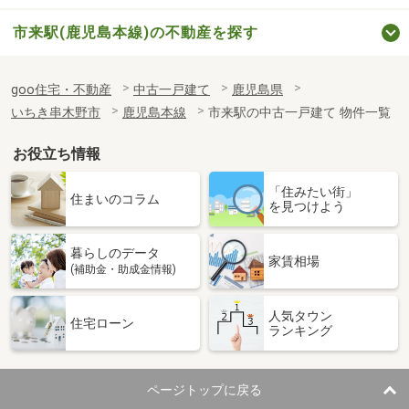
市来駅(鹿児島本線)の不動産を探す
goo住宅・不動産
中古一戸建て
鹿児島県
いちき串木野市
鹿児島本線
市来駅の中古一戸建て 物件一覧
お役立ち情報
「住みたい街」
住まいのコラム
を見つけよう
暮らしのデータ
家賃相場
(補助金・助成金情報)
人気タウン
住宅ローン
ランキング
ページトップに戻る