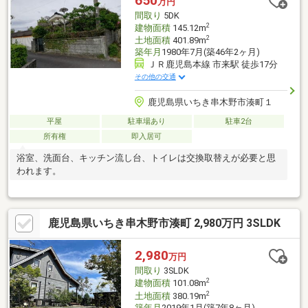
650
万円
間取り
5DK
2
建物面積
145.12m
2
土地面積
401.89m
築年月
1980年7月(築46年2ヶ月)
ＪＲ鹿児島本線 市来駅 徒歩17分
その他の交通
鹿児島県いちき串木野市湊町１
平屋
駐車場あり
駐車2台
所有権
即入居可
浴室、洗面台、キッチン流し台、トイレは交換取替えが必要と思
われます。
鹿児島県いちき串木野市湊町 2,980万円 3SLDK
2,980
万円
間取り
3SLDK
2
建物面積
101.08m
2
土地面積
380.19m
築年月
2019年1月(築7年8ヶ月)