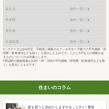
湯之元
-
物件一覧へ
串木野
-
物件一覧へ
東市来
-
物件一覧へ
木場茶屋
-
物件一覧へ
※このデータはgoo住宅・不動産に掲載されている中古一戸建ての平均価格（管
理費・駐車場代などを除く）を算出したものです。ただし5戸以上の掲載があ
るものについてのみ対象とします。
※周辺駅の価格相場は2LDK・3K・3DKの平均価格（管理費・駐車場代などを除
く）を算出したものです。
住まいのコラム
家を買うと決めたらまずやること3つ！重視