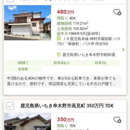
480
万円
間取り
4DK
2
建物面積
119.21m
2
土地面積
105.82m
築年月
1986年9月(築40年)
ＪＲ鹿児島本線 神村学園前駅 バス
7分/「御倉町」バス停 停歩5分
鹿児島県いちき串木野市昭和通
2階建て
駐車場あり
駐車2台
所有権
中2階のある4DKの物件です。車が2台も駐車でき、来客が来ても
置けるので、便利です。周辺環境も充実している中古の戸建て物
件です。平坦地かどうかで、日々の暮らしやすさが変わります。
日照時間の長い南庭のある物件で、快適に生活を送れます。こち
らの土地は前面道路6m以上です。
鹿児島県いちき串木野市高見町 350万円 7DK
350
万円
間取り
7DK