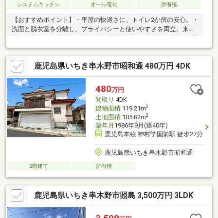
システムキッチン
オール電化
所有権
【おすすめポイント】・平屋の快適さに、トイレ2か所の安心。・
洗面と脱衣室を分離し、プライバシーと使いやすさを両立。来客
時も気兼ねなく洗面スペースをご利用いただけます。・約32.75帖
のLDKを中心とし、スキップフロアもありおしゃれで開放感があ
ります。・食器洗浄乾燥機・IHクッキングヒーター搭載のオール
鹿児島県いちき串木野市昭和通 480万円 4DK
電化住宅。・ロフト・シューズインクローク・WICなど収納豊
富。・中庭を眺められる書斎スペース付きで、在宅ワークにも対
応可能です。・ウッドデッキのテラス付きでドッグランやガーデ
480
万円
ニングなども楽しめそうなお庭付き。・角地につき、陽当たりや
間取り
4DK
風通しにも配慮された住環境。
2
建物面積
119.21m
2
土地面積
105.82m
築年月
1986年9月(築40年)
鹿児島本線 神村学園前駅 徒歩27分
鹿児島県いちき串木野市昭和通
2階建て
所有権
鹿児島県いちき串木野市照島 3,500万円 3LDK