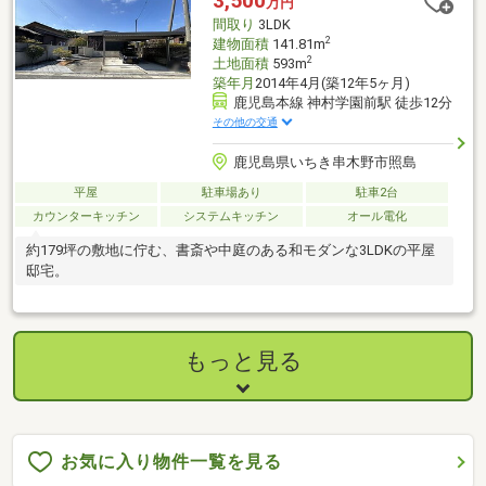
3,500
万円
間取り
3LDK
2
建物面積
141.81m
2
土地面積
593m
築年月
2014年4月(築12年5ヶ月)
鹿児島本線 神村学園前駅 徒歩12分
その他の交通
鹿児島県いちき串木野市照島
平屋
駐車場あり
駐車2台
カウンターキッチン
システムキッチン
オール電化
約179坪の敷地に佇む、書斎や中庭のある和モダンな3LDKの平屋
邸宅。
もっと見る
お気に入り物件一覧を見る