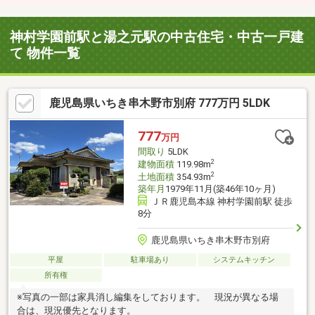
神村学園前駅と湯之元駅の中古住宅・中古一戸建
て 物件一覧
鹿児島県いちき串木野市別府 777万円 5LDK
777
万円
間取り
5LDK
2
建物面積
119.98m
2
土地面積
354.93m
築年月
1979年11月(築46年10ヶ月)
ＪＲ鹿児島本線 神村学園前駅 徒歩
8分
鹿児島県いちき串木野市別府
平屋
駐車場あり
システムキッチン
所有権
※写真の一部は家具消し編集をしております。 現況が異なる場
合は、現況優先となります。