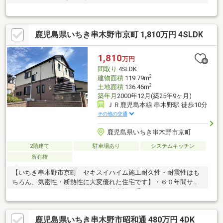
鹿児島県いちき串木野市京町 1,810万円 4SLDK
1,810
万円
間取り
4SLDK
2
建物面積
119.79m
2
土地面積
136.46m
築年月
2000年12月(築25年9ヶ月)
ＪＲ鹿児島本線 串木野駅 徒歩10分
その他の交通
鹿児島県いちき串木野市京町
2階建て
駐車場あり
システムキッチン
所有権
【いちき串木野市京町 セキスイハイム施工耐久性・耐震性はも
ちろん、気密性・断熱性に大変優れた住宅です】・６０年間サポ
ートシステムを引継げ５年毎の無料点検が受けれて、メンテナン
ス・リフォームのご相談可・広いサンルーム付き、ウォークイン
クローゼット、掘りごたつもあります
鹿児島県いちき串木野市昭和通 480万円 4DK