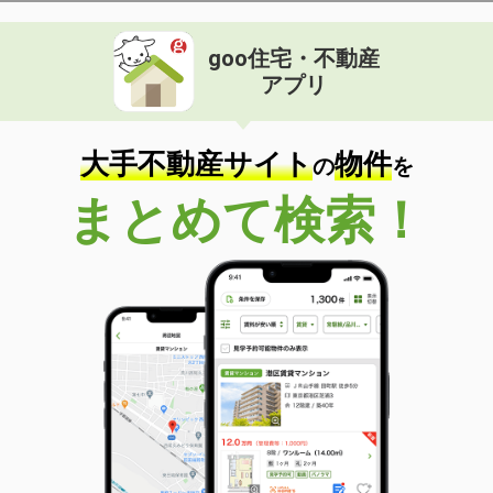
goo住宅・不動産
アプリ
大手不動産サイト
物件
の
を
まとめて検索！