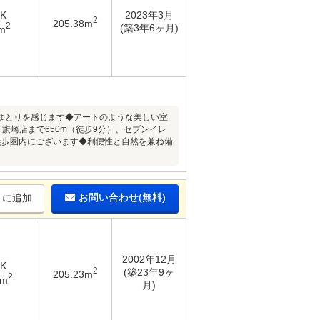
DK
2023年3月
2
205.38m
2
(築3年6ヶ月)
m
ゆとりを感じます◆アートのような美しい室
旗崎店まで650m（徒歩9分）、セブンイレ
も徒歩圏内にございます◆利便性と自然を兼ね備
お問い合わせ(無料)
りに追加
2002年12月
DK
2
(築23年9ヶ
205.23m
2
7m
月)