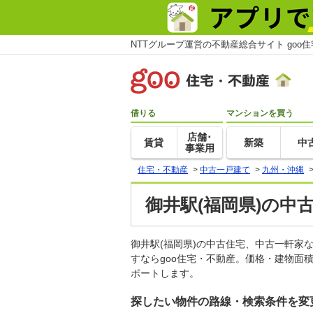
NTTグループ運営の不動産総合サイト goo
借りる
マンションを買う
店舗･
賃貸
新築
中
事業用
住宅・不動産
>
中古一戸建て
>
九州・沖縄
御井駅(福岡県)の中
御井駅(福岡県)の中古住宅、中古一軒
すならgoo住宅・不動産。価格・建物面
ポートします。
探したい物件の路線・検索条件を変