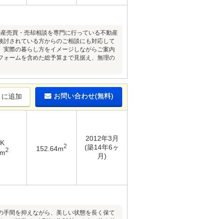
動産売買・売却相談を専門に行っている不動産
検討されている方からのご相談にも対応して
、実際の暮らし方をイメージしながらご案内
フォームを含めた総予算まで見据え、無理の
お問い合わせ(無料)
りに追加
2012年3月
DK
2
(築14年6ヶ
152.64m
2
5m
月)
の手間を抑えながら、美しい状態を長く保て