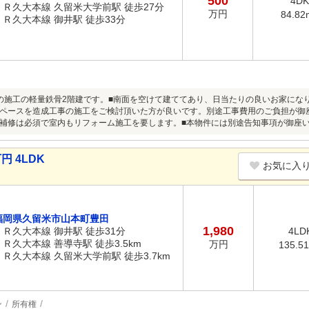
500
4DK
ＪＲ久大本線 久留米大学前駅 徒歩27分
万円
84.82
ＪＲ久大本線 御井駅 徒歩33分
の施工の軽量鉄骨2階建です。■南面を空けて建ててあり、日当たりの良いお家にな
ペースを造成工事の施工をご検討頂いた方が良いです。別途工事費用のご負担が御
補修は必須で室内もリフォーム施工を要します。■本物件には別途告知事項が御座
円 4LDK
お気に入
福岡県久留米市山本町豊田
1,980
ＪＲ久大本線 御井駅 徒歩31分
4LD
ＪＲ久大本線 善導寺駅 徒歩3.5km
万円
135.5
ＪＲ久大本線 久留米大学前駅 徒歩3.7km
ン
所有権