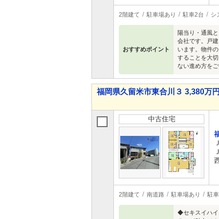
2階建て
駐車場あり
駐車2台
シ
陽当り・通風と
会社です。戸建
おすすめポイント
います。物件の
することを大切
ない進め方をご
福岡県久留米市東合川３ 3,380万円 
中古住宅
2階建て
南道路
駐車場あり
駐車
◆セキスイハイ