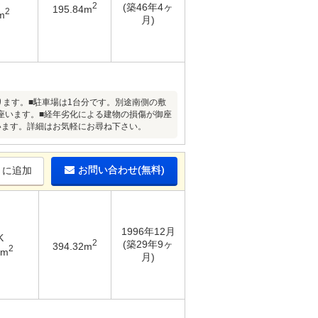
2
(築46年4ヶ
195.84m
2
m
月)
ります。■駐車場は1台分です。別途南側の敷
座います。■経年劣化による建物の損傷が御座
います。詳細はお気軽にお尋ね下さい。
お問い合わせ(無料)
りに追加
1996年12月
K
2
(築29年9ヶ
394.32m
2
1m
月)