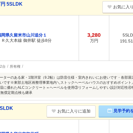
円 5SLDK
お気に入
3,280
福岡県久留米市山川追分１
5SL
ＪＲ久大本線 御井駅 徒歩8分
万円
191.5
2台
所有権
ーターのある家・1階洋室（9.2帖）は防音仕様・室内きれいにお使いです・各部屋広
いです※東部土地区画整理事業地内＼ストックヘーベルハウスのおすすめポイント
湿に優れたALCコンクリート＝ヘーベルを使用③リフォームしやすい設計対応性④
年無償定期点検も継承
SLDK
見学予約
お気に入りに追加