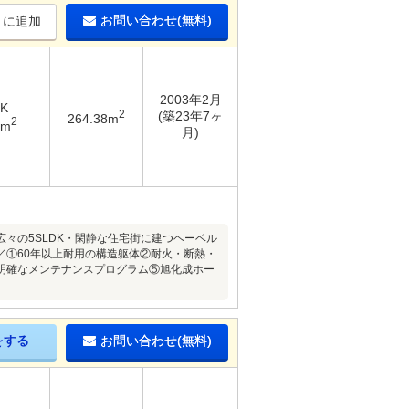
お問い合わせ(無料)
りに追加
2003年2月
DK
2
(築23年7ヶ
264.38m
2
1m
月)
々の5SLDK・閑静な住宅街に建つヘーベル
／①60年以上耐用の構造躯体②耐火・断熱・
明確なメンテナンスプログラム⑤旭化成ホー
をする
お問い合わせ(無料)