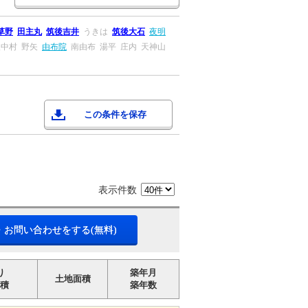
草野
田主丸
筑後吉井
うきは
筑後大石
夜明
後中村
野矢
由布院
南由布
湯平
庄内
天神山
この条件を保存
表示件数
・お問い合わせをする(無料)
り
築年月
土地面積
積
築年数