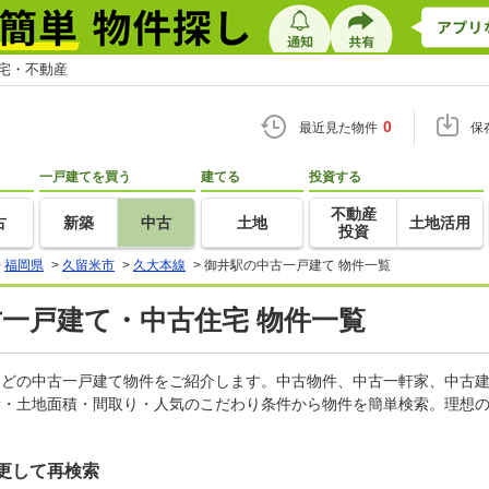
住宅・不動産
0
最近見た物件
保
一戸建てを買う
建てる
投資する
不動産
古
新築
中古
土地
土地活用
投資
>
福岡県
>
久留米市
>
久大本線
>
御井駅の中古一戸建て 物件一覧
古一戸建て・中古住宅 物件一覧
家などの中古一戸建て物件をご紹介します。中古物件、中古一軒家、中古
積・土地面積・間取り・人気のこだわり条件から物件を簡単検索。理想の
更して再検索