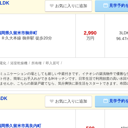
LDK
見学予約
お気に入りに追加
2,990
福岡県久留米市御井町
3LD
ＪＲ久大本線 御井駅 徒歩20分
万円
96.47
電化
浴室乾燥機
所有権
即入居可
ミュニケーションの場としても嬉しい中庭付きです。イチオシの築浅物件で優雅な
ト付き。簡単にお手入れができるIHキッチンです。日常生活で利用頻度の高い水回
ませんか。こちらの新築戸建てなら、気分爽快に新生活をスタートできます。布団
DK
見学予約
お気に入りに追加
福岡県久留米市高良内町