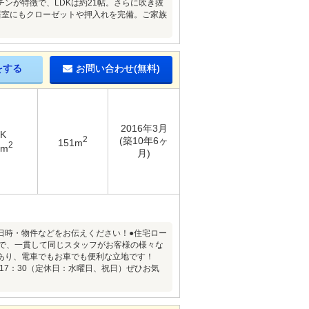
ンが特徴で、LDKは約21帖。さらに吹き抜
居室にもクローゼットや押入れを完備。ご家族
をする
お問い合わせ(無料)
2016年3月
DK
2
(築10年6ヶ
151m
2
4m
月)
日時・物件などをお伝えください！●住宅ロー
スで、一貫して同じスタッフがお客様の様々な
にあり、電車でもお車でも便利な立地です！
17：30（定休日：水曜日、祝日）ぜひお気