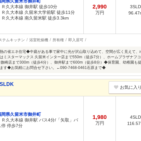
福岡県久留米市御井町
2,990
ＪＲ久大本線 御井駅 徒歩10分
3SL
ＪＲ久大本線 久留米大学前駅 徒歩11分
万円
96.47
ＪＲ久大本線 南久留米駅 徒歩3.3km
ステムキッチン
浴室乾燥機
所有権
即入居可
熱の省エネ住宅◆中庭がある事で家中に光が沢山取り込めて、空間が広く見えて、
はミスターマックス 久留米インター店まで550m（徒歩7分）、ホームプラザナフコ 
井旗崎店まで300m（徒歩4分）、御井駅まで600m（徒歩8分）◆保育園、幼稚園
す◆お気軽にお問合せ下さい。←090-7468-0461石原まで◆
SLDK
お気に入
福岡県久留米市御井町
1,980
4SL
ＪＲ久大本線 御井駅 バス4分/「矢取」バ
万円
116.5
ス停 停歩7分