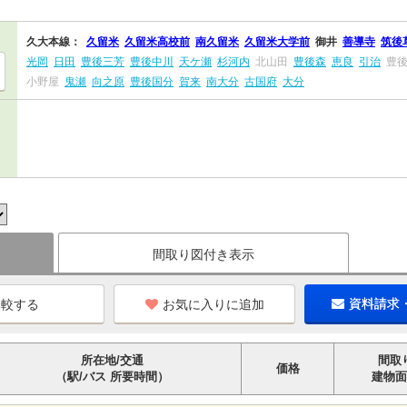
久大本線：
久留米
久留米高校前
南久留米
久留米大学前
御井
善導寺
筑後
光岡
日田
豊後三芳
豊後中川
天ケ瀬
杉河内
北山田
豊後森
恵良
引治
豊
小野屋
鬼瀬
向之原
豊後国分
賀来
南大分
古国府
大分
間取り図付き表示
お気に入りに追加
資料請求
所在地/交通
間取
価格
（駅/バス 所要時間）
建物面