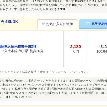
。重厚感のある外観と、日々の安心を兼ね備えた一邸です◆室内はゆとりあるキッチ
りをもたらし、開放的で快適な住空間を演出しています◆納戸が3ヶ所に加え、各
り収まり、すっきりとした暮らしが実現できます◆
円 4SLDK
見学予約
お気に入りに追加
2,180
福岡県久留米市東合川新町
4SL
ＪＲ久大本線 御井駅 徒歩20分
万円
100.8
ステムキッチン
浴室乾燥機
所有権
リフォームリノベーション
のご都合に合わせてご案内させていただきます！まずはお電話かメールでご希望の
ご相談ください！●キッズスペース完備です！●ハウスドゥのワンストップサービ
できます！ 弊社住所：別府市浜町17番2号弊社は大分方面へ向かう別大国道沿い
備）経験豊富なスタッフが安心安全なお取引をお約束します！【営業時間】9：30～
TEL：0977-25-7700