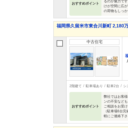
るのが魅力です
おすすめポイント
けが空間に広が
の荷物もしっか
福岡県久留米市東合川新町 2,180万
中古住宅
2階建て
駐車場あり
駐車2台
シ
弊社ではお客様
ンの不安なども
おすすめポイント
ご相談をお受け
（駐車場6台完
軽にご連絡下さい！