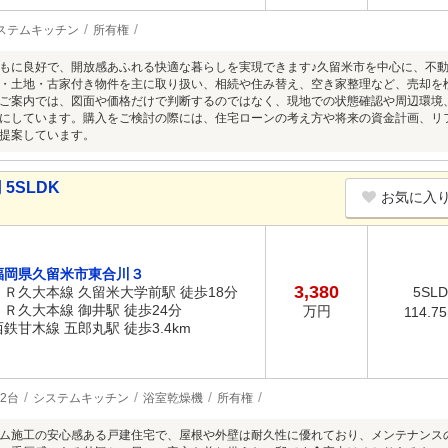
ステムキッチン
所有権
もに良好で、開放感あふれる快適な暮らしを実現できます♪久留米市を中心に、不
・土地・古家付き物件を主に取り扱い、相続や住み替え、空き家整理など、売却を
ご案内では、図面や価格だけで判断するのではなく、現地での状態確認や周辺環境
にしています。購入をご検討の際には、住宅ローンの考え方や将来の資金計画、リ
提案しています。
5SLDK
お気に入
福岡県久留米市東合川３
3,380
ＪＲ久大本線 久留米大学前駅 徒歩18分
5SL
ＪＲ久大本線 御井駅 徒歩24分
万円
114.7
西鉄甘木線 五郎丸駅 徒歩3.4km
2台
システムキッチン
浴室乾燥機
所有権
ム施工の安心感ある戸建住宅で、屋根や外壁は耐久性に優れており、メンテナンス