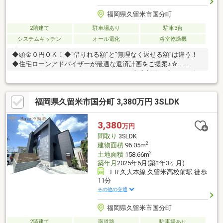
福岡県久留米市国分町
2階建て
駐車場あり
駐車3台
システムキッチン
オール電化
浴室乾燥機
◆頭金０円ＯＫ！◆“借りれる額”と“無理なく返せる額”は違う！
◆住宅ローンアドバイザーが最適な返済計画をご提案♪☆‥…
━━━━☆‥…━━━━☆‥…━━━━☆～◆◇新築戸建もご紹介
可能◇◆～新築でも中古でも実績のある弊社だからこそできる！
それぞれのメリット・デメリットを把握し、じっくり比較検討す
福岡県久留米市国分町 3,380万円 3SLDK
ることができます♪内見したい物件をツアー形式でまわることも可
能♪お住み替え相談も承ります♪☆‥…━━━━☆‥…━━━━☆‥…
━━━━☆～◆◇追加工事承ります◇◆～弊社にてご注文いただ
3,380
万円
くと、住宅ローンに組み込み可能♪豊富なメニューを取り揃えてお
間取り
3SLDK
ります♪
2
建物面積
96.05m
2
土地面積
158.66m
築年月
2025年6月(築1年3ヶ月)
ＪＲ久大本線 久留米高校前駅 徒歩
11分
その他の交通
福岡県久留米市国分町
2階建て
南道路
駐車場あり