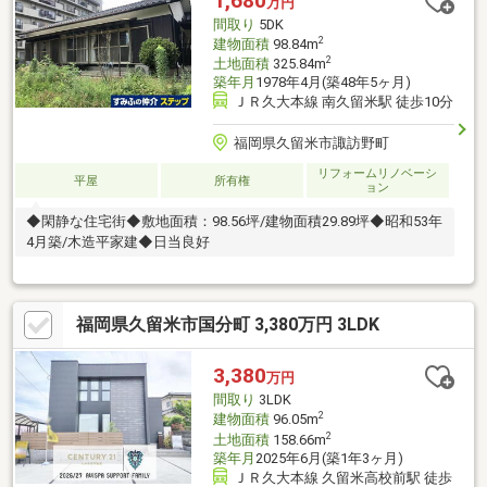
1,680
万円
間取り
5DK
2
建物面積
98.84m
2
土地面積
325.84m
築年月
1978年4月(築48年5ヶ月)
ＪＲ久大本線 南久留米駅 徒歩10分
福岡県久留米市諏訪野町
リフォームリノベーシ
平屋
所有権
ョン
◆閑静な住宅街◆敷地面積：98.56坪/建物面積29.89坪◆昭和53年
4月築/木造平家建◆日当良好
福岡県久留米市国分町 3,380万円 3LDK
3,380
万円
間取り
3LDK
2
建物面積
96.05m
2
土地面積
158.66m
築年月
2025年6月(築1年3ヶ月)
ＪＲ久大本線 久留米高校前駅 徒歩