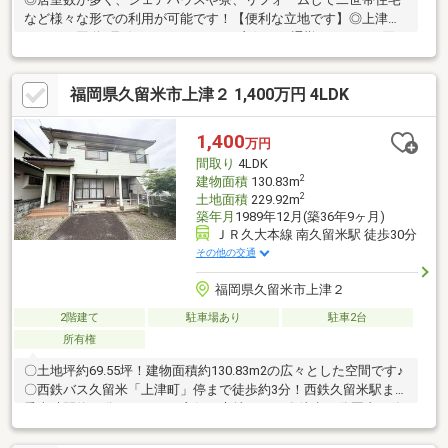
など様々な形での利用が可能です！【便利な立地です】◎上津バ
イパスと国道3号線どちらもアクセス良好で、通勤や日々のお買い
物など日常生活の様々なシーンを支えられる好立地です！【色ん
な用途をご検討いただけます】◆事務所やその他色んな用途に利
福岡県久留米市上津２ 1,400万円 4LDK
用可能な広々スペース◆駐車5台以上OK！◆屋外スペース物置き
や作業場にも◎◆太陽光付き！◆1、2階トイレありです！【周辺
環境】◆ゆめマート上津店まで約0.7km◆トライアル久留米上津
1,400
万円
店まで約0.9km◆ドラッグストアモリ上津店まで約1.2km◆上津バ
間取り
4LDK
イパスまで約0.6km、国道3号線まで約0.8km
2
建物面積
130.83m
2
土地面積
229.92m
築年月
1989年12月(築36年9ヶ月)
ＪＲ久大本線 南久留米駅 徒歩30分
その他の交通
福岡県久留米市上津２
2階建て
駐車場あり
駐車2台
所有権
〇土地坪約69.55坪！建物面積約130.83m2の広々とした空間です♪
〇西鉄バス久留米「上津町」停まで徒歩約3分！西鉄久留米駅まで
乗車時間約14分とアクセス良好な立地です！〇徒歩15分圏内に飲
食店が豊富にあります！家族でお食事にも便利な住環境です！〇
浦山公園まで徒歩約10分！お散歩やちょっとした運動をするのに