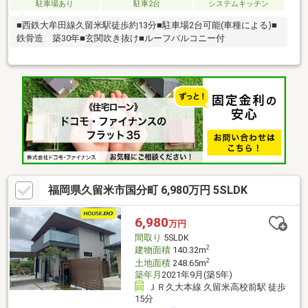
駐車場あり
駐車2台
システムキッチン
■西鉄大牟田線久留米駅徒歩約13分■駐車場2台可能(車種による)■
鉄骨造 築30年■玄関吹き抜け■ルーフバルコニー付
福岡県久留米市国分町 6,980万円 5SLDK
6,980
万円
間取り
5SLDK
2
建物面積
140.32m
2
土地面積
248.65m
築年月
2021年9月(築5年)
ＪＲ久大本線 久留米高校前駅 徒歩
15分