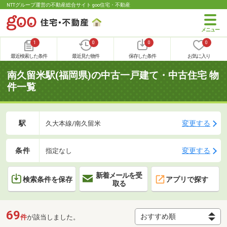
NTTグループ運営の不動産総合サイト goo住宅・不動産
1
0
0
0
最近検索した条件
最近見た物件
保存した条件
お気に入り
南久留米駅(福岡県)の中古一戸建て・中古住宅 物
件一覧
駅
変更する
久大本線/南久留米
条件
変更する
指定なし
新着メールを受
検索条件を保存
アプリで探す
取る
69
件
が該当しました。