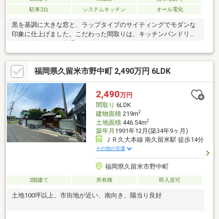
駐車2台
システムキッチン
オール電化
黒を基調に大きな窓と、ラップタイプのサイティングでモダンな
印象に仕上げました。こだわった間取りは、キッチンパンドリー
の扉を抜けると、勝手口や水回りに行ける回遊動線になっており
スムーズに移動できます。お子様の学習やＰＣスペースに活用で
きる3帖のスタディスペース付きＬＤＫは、ダイニング奥の吹き抜
福岡県久留米市野中町 2,490万円 6LDK
けにスケルトンの階段があり、開放的でおしゃれな空間を演出し
ます♪徒歩圏内になんでもあり、小学校も徒歩2分とお子様の通学
も安心です。家具プレゼントキャンペーン中！壁掛けテレビも付
2,490
万円
いてます♪お気軽にお問い合わせください♪
間取り
6LDK
2
建物面積
219m
2
土地面積
446.54m
築年月
1991年12月(築34年9ヶ月)
ＪＲ久大本線 南久留米駅 徒歩14分
その他の交通
福岡県久留米市野中町
2階建て
所有権
即入居可
土地100坪以上、市街地が近い、南向き、陽当り良好