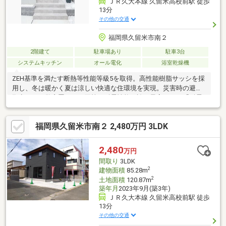
ＪＲ久大本線 久留米高校前駅 徒歩
13分
その他の交通
福岡県久留米市南２
2階建て
駐車場あり
駐車3台
システムキッチン
オール電化
浴室乾燥機
ZEH基準を満たす断熱等性能等級5を取得。高性能樹脂サッシを採
用し、冬は暖かく夏は涼しい快適な住環境を実現。災害時の避難
拠点となる警察署などと同等の耐震性能を誇る最高ランク「耐震
等級3」を取得した安心の住まいです。長期優良住宅対応で住宅ロ
ーン控除や固定資産税の優遇も受けられます。最大3台駐車可能な
福岡県久留米市南２ 2,480万円 3LDK
ゆとりの敷地に加え、ワックス不要のダイヤモンドフロアーや家
事をサポートするリネン室、家電・設備付きで即入居可能です。
2,480
万円
間取り
3LDK
2
建物面積
85.28m
2
土地面積
120.87m
築年月
2023年9月(築3年)
ＪＲ久大本線 久留米高校前駅 徒歩
13分
その他の交通