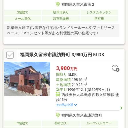
福岡県久留米市南２
2階建て
駐車場あり
システムキッチン
オール電化
浴室乾燥機
所有権
新築未入居です♪閑静な住宅地♪ランドリールームやファミリース
ペース、EVコンセント等がある利便性の高い住宅です♪
福岡県久留米市諏訪野町 3,980万円 5LDK
3,980
万円
間取り
5LDK
2
建物面積
198.61m
2
土地面積
219.23m
築年月
1996年12月(築29年9ヶ月)
西鉄天神大牟田線 西鉄久留米駅 徒
歩13分
その他の交通
福岡県久留米市諏訪野町
2階建て
都市ガス
ルーフバルコニー