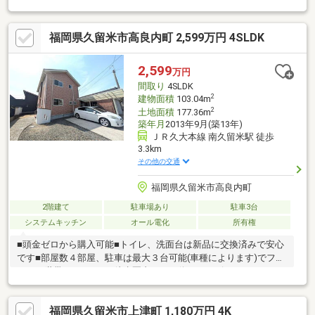
可能！
福岡県久留米市高良内町 2,599万円 4SLDK
2,599
万円
間取り
4SLDK
2
建物面積
103.04m
2
土地面積
177.36m
築年月
2013年9月(築13年)
ＪＲ久大本線 南久留米駅 徒歩
3.3km
その他の交通
福岡県久留米市高良内町
2階建て
駐車場あり
駐車3台
システムキッチン
オール電化
所有権
■頭金ゼロから購入可能■トイレ、洗面台は新品に交換済みで安心
です■部屋数４部屋、駐車は最大３台可能(車種によります)でファ
ミリー世帯におすすめ■徒歩圏内にバス停、コンビニがあります■
室内の壁と天井は塗装してきれいに■ハウスクリーニング済みで
すぐに入居可能です■オール電化、公営上下水道で快適！----------
福岡県久留米市上津町 1,180万円 4K
周辺環境----------□セブンイレブン久留米高良内店まで徒歩約5分/