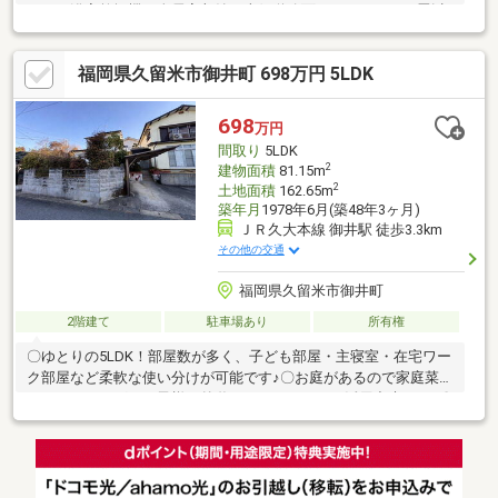
チン、浴室乾燥機、全居室収納、南側道路面す、ＬＤＫ１５畳以
上、角地、対面式キッチン、トイレ２ヶ所、２階建、温水洗浄便
座、南庭、床下収納、浴室に窓、ＴＶモニタ付インターホン、緑
福岡県久留米市御井町 698万円 5LDK
豊かな住宅地、通風良好、南西向き、パントリー（食器・食品の
収納庫）、ＩＨクッキングヒーター、リビング階段、食器洗乾燥
機、オール電化☆まずはお問い合わせください！ 株式会社リン
698
万円
クス ０９２－４０８－２５５２
間取り
5LDK
2
建物面積
81.15m
2
土地面積
162.65m
築年月
1978年6月(築48年3ヶ月)
ＪＲ久大本線 御井駅 徒歩3.3km
その他の交通
福岡県久留米市御井町
2階建て
駐車場あり
所有権
〇ゆとりの5LDK！部屋数が多く、子ども部屋・主寝室・在宅ワー
ク部屋など柔軟な使い分けが可能です♪〇お庭があるので家庭菜園
やガーデニング・お子様の外遊びスペースとして活用出来ます♪〇
マイカー利用の多いファミリーに嬉しい駐車スペース確保♪〇自然
の風を取り入れながら生活しやすい落ち着いた住環境です♪〇土地
としても利用できます♪