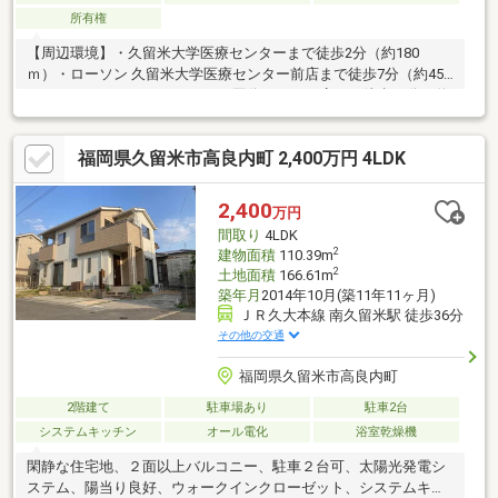
所有権
【周辺環境】・久留米大学医療センターまで徒歩2分（約180
ｍ）・ローソン 久留米大学医療センター前店まで徒歩7分（約450
ｍ）・ドラッグストアコスモス 国分バイパス店まで徒歩12分（約
850ｍ）・ハローデイ 国分店まで徒歩12分（約900ｍ）・久留米国
分郵便局まで徒歩15分（約1100ｍ）
福岡県久留米市高良内町 2,400万円 4LDK
2,400
万円
間取り
4LDK
2
建物面積
110.39m
2
土地面積
166.61m
築年月
2014年10月(築11年11ヶ月)
ＪＲ久大本線 南久留米駅 徒歩36分
その他の交通
福岡県久留米市高良内町
2階建て
駐車場あり
駐車2台
システムキッチン
オール電化
浴室乾燥機
閑静な住宅地、２面以上バルコニー、駐車２台可、太陽光発電シ
ステム、陽当り良好、ウォークインクローゼット、システムキッ