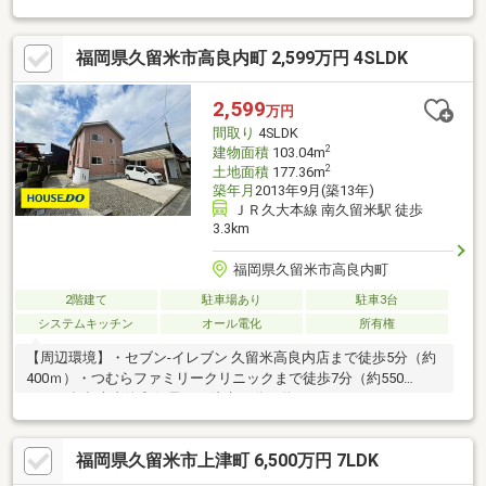
広々としたお風呂で一日の疲れをゆっくり癒してください。・お
庭があるので、家庭菜園などBBQできるので休日が充実しそうで
福岡県久留米市高良内町 2,599万円 4SLDK
すね○リフォーム箇所・クロス張替え・洗面台新設・一部床材FCF
張替え・ハローデイ国分店（スーパー）まで車で約８分・セブン-
イレブン 久留米高良内店（コンビニ）まで徒歩5分
2,599
万円
間取り
4SLDK
2
建物面積
103.04m
2
土地面積
177.36m
築年月
2013年9月(築13年)
ＪＲ久大本線 南久留米駅 徒歩
3.3km
福岡県久留米市高良内町
2階建て
駐車場あり
駐車3台
システムキッチン
オール電化
所有権
【周辺環境】・セブン-イレブン 久留米高良内店まで徒歩5分（約
400ｍ）・つむらファミリークリニックまで徒歩7分（約550
ｍ）・久留米青峰郵便局まで徒歩16分（約1、100ｍ）・せいほう
こども園まで徒歩17分（約1、200ｍ）・ドラッグストアモリ 高良
内店まで徒歩20分（約1、500ｍ）・サニーみいまち店まで徒歩27
福岡県久留米市上津町 6,500万円 7LDK
分（約2、000ｍ）