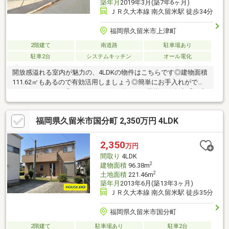
築年月
2019年3月(築7年6ヶ月)
ＪＲ久大本線 南久留米駅 徒歩34分
福岡県久留米市上津町
2階建て
南道路
駐車場あり
駐車2台
システムキッチン
オール電化
開放感溢れる室内が魅力の、4LDKの物件はこちらです◎建物面積
111.62㎡もあるので有効活用しましょう◎簡単にお手入れができ
るIHキッチンです◎TVインターホン付きでお子様のお留守番も安
心です◎省エネ給湯器にすることで環境保全にも一役買うことが
できます◎この物件は広々としたシステムキッチンなので、普段
福岡県久留米市国分町 2,350万円 4LDK
の料理も楽しくなるでしょう◎充実した設備のこちらの物件は、
多くの方におすすめです(^_^)＼お気軽にお問い合わせください／
ご希望の日時でご案内いたします。また、その他物件のご紹介も
2,350
万円
可能ですので、気になる物件がございましたらお伝えください。
間取り
4LDK
住宅ローンのご相談もお気軽にどうぞm(_ _)m
2
建物面積
96.38m
2
土地面積
221.46m
築年月
2013年6月(築13年3ヶ月)
ＪＲ久大本線 南久留米駅 徒歩35分
福岡県久留米市国分町
2階建て
駐車場あり
駐車2台