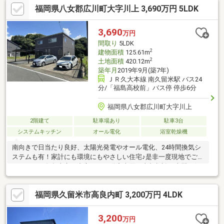
福岡県八女郡広川町大字川上 3,690万円 5LDK
も公園が近いのは便利ですね〇上津小学校まで徒歩約12分！お子
様の通学も安心ですね〇「スーパーセンタートライアル久留米上
津店」まで徒歩約7分！セブンイレブン久留米二軒茶屋店まで徒歩
3,690
万円
約11分！周辺環境充実しています！〇閑静な住宅地です！〇ぜひ
間取り
5LDK
ナカジツまでお問い合わせください
2
建物面積
125.61m
2
土地面積
420.12m
築年月
2019年9月(築7年)
ＪＲ久大本線 南久留米駅 バス24
分/「福島高校前」バス停 停歩6分
福岡県八女郡広川町大字川上
2階建て
駐車場あり
駐車3台
システムキッチン
オール電化
浴室乾燥機
南向きで日当たり良好、太陽光発電やオール電化、24時間換気シ
ステムも有！家計にも環境にもやさしい住宅♪是非一度現地でご覧
ください！久留米市を中心に、不動産売買・売却相談を専門に行
っている不動産会社です。戸建・土地・古家付き物件を主に取り
扱い、相続や住み替え、空き家整理など、売却を検討されている
福岡県久留米市高良内町 3,200万円 4LDK
方からのご相談にも対応しています。物件のご案内では、図面や
価格だけで判断するのではなく、現地での状態確認や周辺環境、
実際の暮らし方をイメージしながらご案内することを大切にして
3,200
万円
います。購入をご検討の際には、住宅ローンの考え方や将来の資