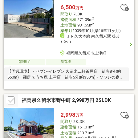
6,500
万円
間取り
7LDK
2
建物面積
271.09m
2
土地面積
981.65m
築年月
2009年10月(築16年11ヶ月)
ＪＲ久大本線 南久留米駅 徒歩
3.6km
福岡県久留米市上津町
2階建て
所有権
【周辺環境】・セブン-イレブン 久留米二軒茶屋店 徒歩8分(約
550m)・麺房 てうち庵 上津店 徒歩5分(約350m)・ソワレの森
徒歩9分(約700m)・スーパーセンタートライアル久留米上津店
徒歩10分(約750m)・添田医院 徒歩9分(約650m)・西日本シティ
銀行 上津支店 徒歩12分(約850m)
福岡県久留米市野中町 2,998万円 2SLDK
2,998
万円
間取り
2SLDK
2
建物面積
151.01m
2
土地面積
230.71m