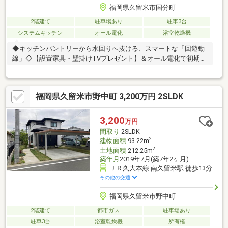
福岡県久留米市国分町
2階建て
駐車場あり
駐車3台
システムキッチン
オール電化
浴室乾燥機
◆キッチンパントリーから水回りへ抜ける、スマートな「回遊動
線」◇【設置家具・壁掛けTVプレゼント】＆オール電化で初期費
用を大幅軽減◆南小学校まで徒歩1分（約96m）の超・安心通学環
境＆3台駐車可能◎ルーミックスについて◎我々は、福岡で創立
14周年を迎えた地域密着の不動産会社です！売買・収益・賃貸・
福岡県久留米市野中町 3,200万円 2SLDK
管理と多岐にわたる不動産事業を行っております。福岡県の物件
は全てご案内できますので、お気軽にご連絡ください♪◎今だけ！
店舗来店キャンペーン◎ご来店のご予約を頂きアンケートにお答
3,200
万円
え頂いたお客様にAmazonギフト2000円分プレゼント！1組様1回
間取り
2SLDK
限りです♪お子様連れの内見大歓迎！
2
建物面積
93.22m
2
土地面積
212.25m
築年月
2019年7月(築7年2ヶ月)
ＪＲ久大本線 南久留米駅 徒歩13分
その他の交通
福岡県久留米市野中町
2階建て
都市ガス
駐車場あり
駐車3台
浴室乾燥機
所有権