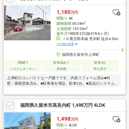
約400ｍ□西鉄バス「自衛隊アパート前」停まで徒歩約5分/約420
ｍ□久留米市立高良内小学校まで徒歩約分/約1300ｍ□久留米市立
1,180
万円
明星中学校まで徒歩約15分/約1200ｍ
間取り
4K
2
建物面積
60.34m
2
土地面積
130.55m
築年月
1985年3月(築41年6ヶ月)
ＪＲ鹿児島本線 荒木駅 徒歩4.2km
その他の交通
福岡県久留米市上津町
2階建て
駐車場あり
駐車2台
システムキッチン
所有権
即入居可
上津町のコンパクトな一戸建てです。内装リフォーム済み■外
壁・屋根塗装済み。■駐車場を増設。駐車2台。■新品のシステム
キッチンに交換済み■新品の洗面化粧台に交換済み■壁紙張り替え
済み
福岡県久留米市高良内町 1,498万円 4LDK
1,498
万円
間取り
4LDK