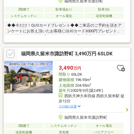
福岡県久留米市国分町
2階建て
駐車場あり
駐車3台
システムキッチン
オール電化
浴室乾燥機
◆◆今だけ！QUOカードプレゼント◆◆ご来店のご予約を頂きア
ンケートにお答え頂いたお客様にQUOカード3000円プレゼント！
１組様1回限りです♪【センチュリー２１】■ 世界84の国と地域
に、12900店舗、14.4万人もの営業スタッフ （2024年3月末時
点）。これが世界最大級の不動産ネットワーク 「センチュリー
福岡県久留米市諏訪野町 3,490万円 6SLDK
21」です!■「安心」と「信頼」をモットーに店舗ネットワークを
拡大し、 北海道から沖縄までの994店舗、6442人のスタッフ
（2024年3月末時点）が住まい選びのお手伝いをしています。
3,490
万円
間取り
6SLDK
2
建物面積
196.95m
2
土地面積
204.95m
築年月
2002年9月(築24年)
西鉄天神大牟田線 西鉄久留米駅 徒
歩12分
その他の交通
福岡県久留米市諏訪野町
2階建て
システムキッチン
オール電化
浴室乾燥機
所有権
バリアフリー