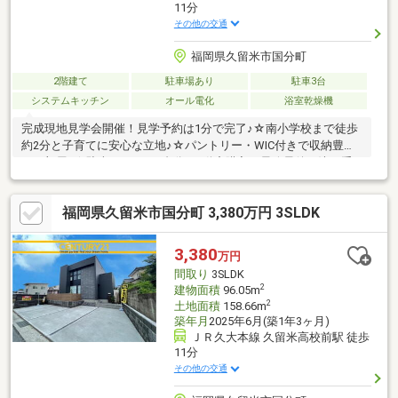
11分
その他の交通
福岡県久留米市国分町
2階建て
駐車場あり
駐車3台
システムキッチン
オール電化
浴室乾燥機
完成現地見学会開催！見学予約は1分で完了♪☆南小学校まで徒歩
約2分と子育てに安心な立地♪☆パントリー・WIC付きで収納豊富
なお部屋♪☆駐車スペース3台分♪不動産購入の最終最後の決め手
は安心感！！！頭金0円対応可能！ライフプランはプロが実施！住
宅ローン経験豊富で無料相談♪1971年創業☆55年の信頼と実績☆
福岡県久留米市国分町 3,380万円 3SLDK
世界最大の不動産会社センチュリー21♪弊社はローン代行10万円
～30万円不要で安心安全の不動産取引ができます！！住宅ロー
ン、ライフプランもプロが実施♪
3,380
万円
間取り
3SLDK
2
建物面積
96.05m
2
土地面積
158.66m
築年月
2025年6月(築1年3ヶ月)
ＪＲ久大本線 久留米高校前駅 徒歩
11分
その他の交通