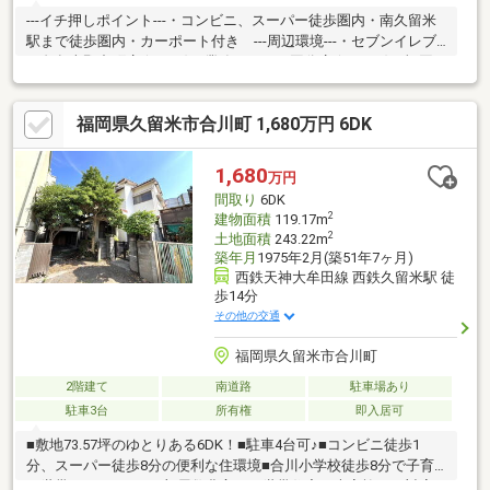
---イチ押しポイント---・コンビニ、スーパー徒歩圏内・南久留米
駅まで徒歩圏内・カーポート付き ---周辺環境---・セブンイレブ
ン久留米野中町店 (325ｍ)・業務スーパー国分店 (1007ｍ)・福岡
銀行国分支店 (959ｍ)・私立久留米大学附設中学校 (680ｍ)・東国
分小学校 (587ｍ)※当社では他社様が掲載している物件も紹介、ご
福岡県久留米市合川町 1,680万円 6DK
案内が可能です！不動産売買なら、地域密着型、久留米エリアに
強い西日本産業にお任せください。お客様にお会いできること、
スタッフ一同、心よりお待ちしております！
1,680
万円
間取り
6DK
2
建物面積
119.17m
2
土地面積
243.22m
築年月
1975年2月(築51年7ヶ月)
西鉄天神大牟田線 西鉄久留米駅 徒
歩14分
その他の交通
福岡県久留米市合川町
2階建て
南道路
駐車場あり
駐車3台
所有権
即入居可
■敷地73.57坪のゆとりある6DK！■駐車4台可♪■コンビニ徒歩1
分、スーパー徒歩8分の便利な住環境■合川小学校徒歩8分で子育
て世帯にもおすすめ■部屋数豊富で二世帯住宅や大家族にも対応