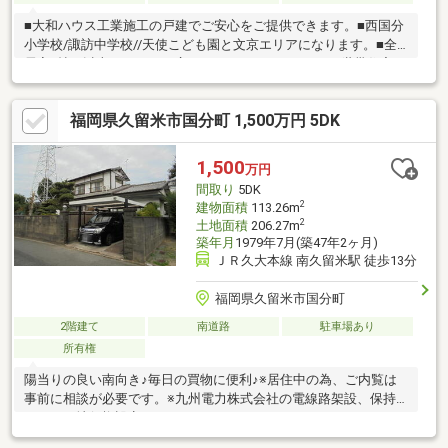
■大和ハウス工業施工の戸建でご安心をご提供できます。■西国分
小学校/諏訪中学校//天使こども園と文京エリアになります。■全
居室6帖ｎ以上のゆとりの広さの６ＬＤＫ＋Sです。■2世帯住宅と
してもご利用可能です。■大家族・お荷物の多いファミリー様に
お勧めです。■全室収納完備で納戸もついた収納自慢の家です。■
福岡県久留米市国分町 1,500万円 5DK
大家族・お荷物の多いファミリー様にお勧めです。
1,500
万円
間取り
5DK
2
建物面積
113.26m
2
土地面積
206.27m
築年月
1979年7月(築47年2ヶ月)
ＪＲ久大本線 南久留米駅 徒歩13分
福岡県久留米市国分町
2階建て
南道路
駐車場あり
所有権
陽当りの良い南向き♪毎日の買物に便利♪※居住中の為、ご内覧は
事前に相談が必要です。※九州電力株式会社の電線路架設、保持
のための地役権設定があります。