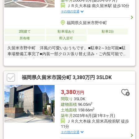
築年月
2000年3月(築26年6ヶ月)
ＪＲ久大本線 南久留米駅 徒歩10分
その他の交通
福岡県久留米市野中町
2階建て
駐車場あり
駐車2台
所有権
即入居可
久留米市野中町 洋風の可愛いおうちです。■駐車2～3台可能■駐
車場整備工事完了■内装一部クロス張り替え済み・ご内覧可能で
すので是非一度お問合せください。
福岡県久留米市国分町 3,380万円 3SLDK
3,380
万円
間取り
3SLDK
2
建物面積
96.05m
2
土地面積
158.66m
築年月
2025年6月(築1年3ヶ月)
ＪＲ久大本線 久留米高校前駅 徒歩
11分
その他の交通