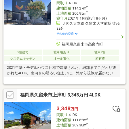
間取り
4LDK
金計画等無理のない進め方をご提案しています。
2
建物面積
114.27m
2
土地面積
206.95m
築年月
2021年1月(築5年8ヶ月)
ＪＲ久大本線 久留米大学前駅 徒歩
32分
その他の交通
福岡県久留米市高良内町
2階建て
駐車場あり
駐車2台
システムキッチン
オール電化
所有権
2021年築・モデルハウス仕様で建築された、細部までこだわり抜
かれた4LDK。南向きの明るい住まいに、外から視線が届かないプ
ライバシー性の高い中庭を設計。家族だけの贅沢な時間を楽しめ
ます。太陽光発電＋蓄電池付きで、年間約17万円の売電収入あ
り。光熱費の削減だけでなく、災害時の備えとしても安心です。
福岡県久留米市上津町 3,348万円 4LDK
主寝室はゆとりある広さを確保し、大容量のウォークインクロー
ゼットを完備。水回りは家事効率を考えたスムーズな動線設計
で、日々の暮らしを快適にサポートします。並列2台分のカーポー
3,348
万円
ト付き駐車場は出し入れもラクラク。「住みやすさ」と「デザイ
間取り
4LDK
ン性」を両立した一邸です。
2
建物面積
111.62m
2
土地面積
209.38m