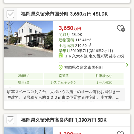
福岡県久留米市国分町 3,650万円 4SLDK
3,650
万円
間取り
4SLDK
2
建物面積
115.41m
2
土地面積
219.59m
築年月
2010年7月(築16年2ヶ月)
ＪＲ久大本線 南久留米駅 徒歩20分
福岡県久留米市国分町
2階建て
南道路
駐車場あり
駐車2台
システムキッチン
オール電化
駐車スペース並列２台。大和ハウス施工のオール電化お庭付き一
戸建て。３号線から約３００ｍ東に位置する住宅街。小学校、バ
ス停、駅、お買い物施設も徒歩圏内にあり生活環境の整った立地
に位置する一戸建てになります。住宅街のため交通量も少なく前
面道路幅が６メートルございますのでお車の出し入れもし易いで
福岡県久留米市高良内町 1,390万円 5DK
す。また交通事故のリスクも軽減されます。東側は駐車場となっ
ておりますので角地のような立地となり圧迫感もございません。