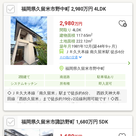
福岡県久留米市野中町 2,980万円 4LDK
2,980
万円
間取り
4LDK
2
建物面積
117.65m
2
土地面積
222.12m
築年月
1981年12月(築44年9ヶ月)
ＪＲ久大本線 南久留米駅 徒歩6分
その他の交通
福岡県久留米市野中町
2階建て
南道路
駐車場あり
システムキッチン
所有権
即入居可
◇ＪＲ久大本線「南久留米」駅まで徒歩約6分、 西鉄天神大牟
田線「西鉄久留米」まで徒歩約19分♪2沿線利用可能です！◇西鉄
バス「野中町」徒歩約3分♪ 約20分乗車でＪＲ久留米駅まで1本
でいけます！◇コンビニ「セブンイレブン久留米野中中通り店」
まで徒歩約3分♪公式ＬＩＮＥから資料請求・相談も可能です。お
福岡県久留米市諏訪野町 1,680万円 5DK
気軽にお問い合わせください♪※関連リンクより友達追加できま
す。【のぞみ地所株式会社：092-409-7799】