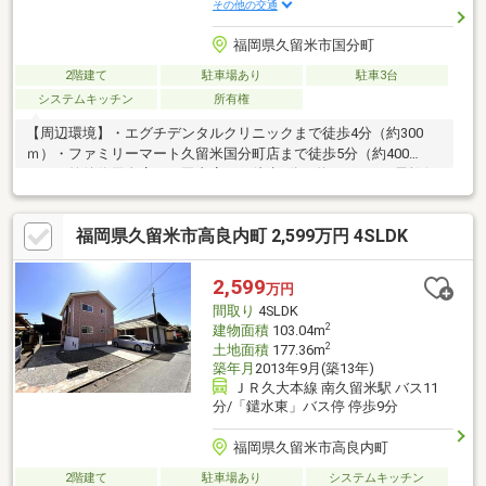
その他の交通
福岡県久留米市国分町
2階建て
駐車場あり
駐車3台
システムキッチン
所有権
【周辺環境】・エグチデンタルクリニックまで徒歩4分（約300
ｍ）・ファミリーマート久留米国分町店まで徒歩5分（約400
ｍ）・筑後信用金庫一丁田支店まで徒歩6分（約470ｍ）・子鳩保
育園まで徒歩8分（約600ｍ）・業務スーパー国分店まで徒歩14分
（約1100ｍ）
福岡県久留米市高良内町 2,599万円 4SLDK
2,599
万円
間取り
4SLDK
2
建物面積
103.04m
2
土地面積
177.36m
築年月
2013年9月(築13年)
ＪＲ久大本線 南久留米駅 バス11
分/「鑓水東」バス停 停歩9分
福岡県久留米市高良内町
2階建て
駐車場あり
システムキッチン