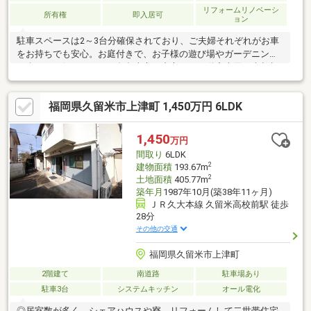
リフォームリノベーシ
所有権
即入居可
ョン
駐車スペースは2～3台分確保されており、ご夫婦それぞれがお車
をお持ちでも安心。お庭付きで、お子様の遊び場やガーデニング
も楽しめる住まいです。久留米市を中心に、不動産売買・売却相
談を専門に行っている不動産会社です。戸建・土地・古家付き物
件を主に取り扱い、相続や住み替え、空き家整理など、売却を検
福岡県久留米市上津町 1,450万円 6LDK
討されている方からのご相談にも対応しています。物件のご案内
では、図面や価格だけで判断するのではなく、現地での状態確認
や周辺環境、実際の暮らし方をイメージしながらご案内すること
1,450
万円
を大切にしています。
間取り
6LDK
2
建物面積
193.67m
2
土地面積
405.77m
築年月
1987年10月(築38年11ヶ月)
ＪＲ久大本線 久留米高校前駅 徒歩
28分
その他の交通
福岡県久留米市上津町
2階建て
南道路
駐車場あり
駐車3台
システムキッチン
オール電化
◎居室数が多く、シェアハウスや寮、リフォームして二世帯住宅