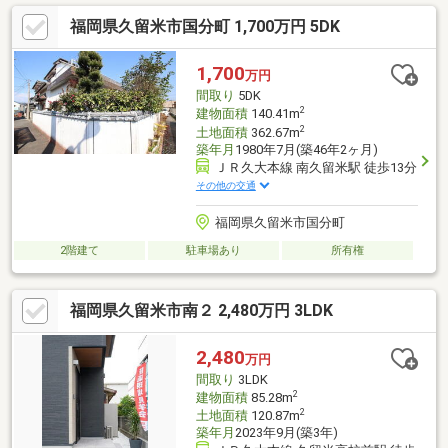
福岡県久留米市国分町 1,700万円 5DK
1,700
万円
間取り
5DK
2
建物面積
140.41m
2
土地面積
362.67m
築年月
1980年7月(築46年2ヶ月)
ＪＲ久大本線 南久留米駅 徒歩13分
その他の交通
福岡県久留米市国分町
2階建て
駐車場あり
所有権
福岡県久留米市南２ 2,480万円 3LDK
2,480
万円
間取り
3LDK
2
建物面積
85.28m
2
土地面積
120.87m
築年月
2023年9月(築3年)