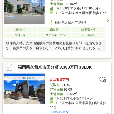
2
土地面積
166.04m
築年月
2008年11月(築17年10ヶ月)
ＪＲ久大本線 南久留米駅 徒歩11分
福岡県久留米市野中町
2階建て
南道路
駐車場あり
駐車3台
システムキッチン
オール電化
物件購入時、売買価格以外の諸費用のお見積りも即日提出できま
す！諸費用の安さに自信あり！いつでもお問い合わせください。
福岡県久留米市国分町 3,380万円 3SLDK
3,380
万円
間取り
3SLDK
2
建物面積
96.05m
2
土地面積
158.66m
築年月
2025年6月(築1年3ヶ月)
ＪＲ久大本線 久留米高校前駅 徒歩
11分
その他の交通