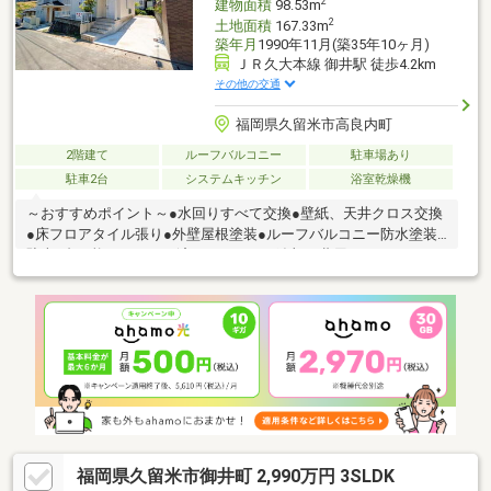
2
建物面積
98.53m
2
土地面積
167.33m
築年月
1990年11月(築35年10ヶ月)
ＪＲ久大本線 御井駅 徒歩4.2km
その他の交通
福岡県久留米市高良内町
2階建て
ルーフバルコニー
駐車場あり
駐車2台
システムキッチン
浴室乾燥機
～おすすめポイント～●水回りすべて交換●壁紙、天井クロス交換
●床フロアタイル張り●外壁屋根塗装●ルーフバルコニー防水塗装●
駐車2台可能リフォーム済みですので、追加で費用をかけることな
くそのまま住み始めれます。諸費用含めて住宅ローンを借りても
35年払いであれば4万円台。駐車場もあって、ペットも飼えて、
自分好みにカスタマイズもできてこの支払額は魅力的ではないで
しょうか。頭金・自己資金ゼロでも購入可能です。
福岡県久留米市御井町 2,990万円 3SLDK