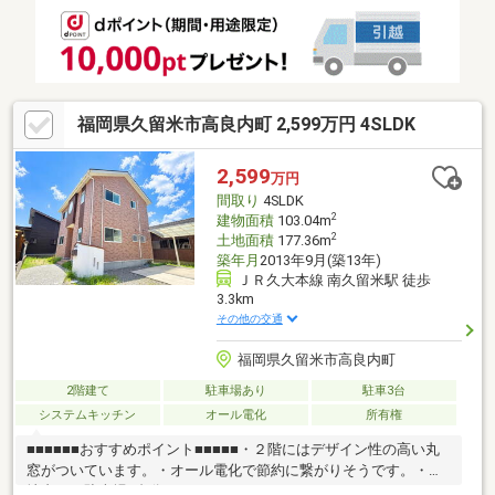
福岡県久留米市高良内町 2,599万円 4SLDK
2,599
万円
間取り
4SLDK
2
建物面積
103.04m
2
土地面積
177.36m
築年月
2013年9月(築13年)
ＪＲ久大本線 南久留米駅 徒歩
3.3km
その他の交通
福岡県久留米市高良内町
2階建て
駐車場あり
駐車3台
システムキッチン
オール電化
所有権
■■■■■■おすすめポイント■■■■■・２階にはデザイン性の高い丸
窓がついています。・オール電化で節約に繋がりそうです。・敷
地内には駐車場3台分のゆったりとしたスペースがあります♪・