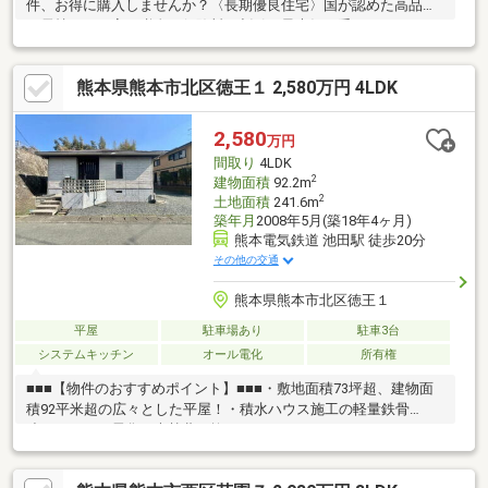
件、お得に購入しませんか？〈長期優良住宅〉国が認めた高品質
で長持ちする家。税金や保険料の割引も最大級に受けられます。
〈耐震等級3〉大きな地震から家族を守る、高水準の耐震性能。
〈断熱等性能等級６〉次世代基準の断熱性。暖房いらずで過ごせ
熊本県熊本市北区徳王１ 2,580万円 4LDK
ます◎〈複層ガラス〉断熱性＋防音。快適な生活を守る窓ガラス
です。結露も抑えてお掃除楽々♪【内覧ツアー】 熊本県全域の気
になる物件を全て弊社でまとめてご内覧いただけます水曜日や１
2,580
万円
８時以降、お仕事終わりの内覧も柔軟に対応！物件選びからお引
間取り
4LDK
渡しまで『ハウスドゥ熊本桜町』が全力でサポートします
2
建物面積
92.2m
2
土地面積
241.6m
築年月
2008年5月(築18年4ヶ月)
熊本電気鉄道 池田駅 徒歩20分
その他の交通
熊本県熊本市北区徳王１
平屋
駐車場あり
駐車3台
システムキッチン
オール電化
所有権
■■■【物件のおすすめポイント】■■■・敷地面積73坪超、建物面
積92平米超の広々とした平屋！・積水ハウス施工の軽量鉄骨
造！・オール電化と光熱費を抑えることができます。・4LDKとフ
ァミリー層におすすめの室内・各部屋収納充実。季節ものの衣類
の整理に便利。■■■【立地・周辺環境】■■■・九州産交バス「清