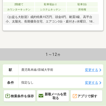
2階建て
駐車場あり
駐車2台
カウンターキッチン
システムキッチン
所有権
《お盆も大歓迎》成約特典15万円、頭金0円、耐震3級、高平台
小、太陽光、長期優良住宅、エアコン3台・庭付き♪水曜日、18時
以降もご内覧可能！LINEでもお気軽に相談ＯＫ！お気軽にお問い
合わせください♪
1～12
件
駅
変更する
鹿児島本線/崇城大学前
条件
変更する
指定なし
新着メールを受
検索条件を保存
アプリで探す
取る