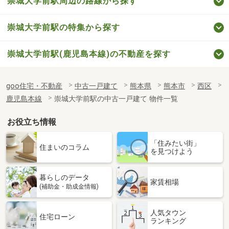
崇城大学前駅周辺の路線から探す
崇城大学前駅の特集から探す
崇城大学前駅(鹿児島本線)の不動産を探す
goo住宅・不動産
中古一戸建て
熊本県
熊本市
西区
鹿児島本線
崇城大学前駅の中古一戸建て 物件一覧
お役立ち情報
「住みたい街」
住まいのコラム
を見つけよう
暮らしのデータ
家賃相場
(補助金・助成金情報)
人気タウン
住宅ローン
ランキング