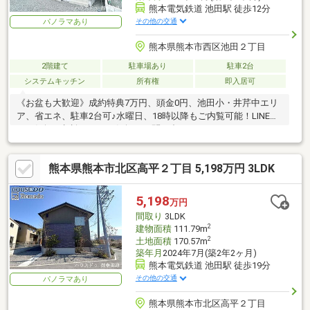
熊本電気鉄道 池田駅 徒歩12分
その他の交通
パノラマあり
熊本県熊本市西区池田２丁目
2階建て
駐車場あり
駐車2台
システムキッチン
所有権
即入居可
《お盆も大歓迎》成約特典7万円、頭金0円、池田小・井芹中エリ
ア、省エネ、駐車2台可♪水曜日、18時以降もご内覧可能！LINEで
もお気軽に相談ＯＫ！お気軽にお問い合わせください♪
熊本県熊本市北区高平２丁目 5,198万円 3LDK
5,198
万円
間取り
3LDK
2
建物面積
111.79m
2
土地面積
170.57m
築年月
2024年7月(築2年2ヶ月)
熊本電気鉄道 池田駅 徒歩19分
その他の交通
パノラマあり
熊本県熊本市北区高平２丁目