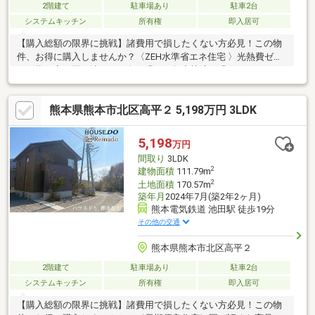
2階建て
駐車場あり
駐車2台
システムキッチン
所有権
即入居可
【購入総額の限界に挑戦】諸費用で損したくない方必見！この物
件、お得に購入しませんか？〈ZEH水準省エネ住宅 〉光熱費ゼロ
を目指す家。夏は涼しく、冬は温かく年中快適に過ごせます
◎〈省令準耐火構造〉火災に強く、安心感とともに火災保険料も
大幅に抑えられます。〈複層ガラス〉断熱性＋防音。快適な生活
熊本県熊本市北区高平２ 5,198万円 3LDK
を守る窓ガラスです。結露も抑えてお掃除楽々♪【内覧ツアー】
熊本県全域の気になる物件を全て弊社でまとめてご内覧いただけ
ます水曜日や１８時以降、お仕事終わりの内覧も柔軟に対応！物
5,198
万円
件選びからお引渡しまで『ハウスドゥ熊本桜町』が全力でサポー
間取り
3LDK
トします
2
建物面積
111.79m
2
土地面積
170.57m
築年月
2024年7月(築2年2ヶ月)
熊本電気鉄道 池田駅 徒歩19分
その他の交通
熊本県熊本市北区高平２
2階建て
駐車場あり
駐車2台
システムキッチン
所有権
即入居可
【購入総額の限界に挑戦】諸費用で損したくない方必見！この物