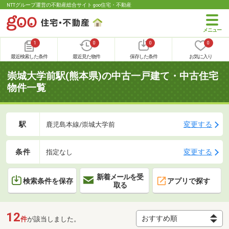
NTTグループ運営の不動産総合サイト goo住宅・不動産
1
0
0
0
最近検索した条件
最近見た物件
保存した条件
お気に入り
崇城大学前駅(熊本県)の中古一戸建て・中古住宅
物件一覧
駅
変更する
鹿児島本線/崇城大学前
条件
変更する
指定なし
新着メールを受
検索条件を保存
アプリで探す
取る
12
件
が該当しました。