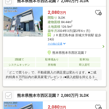
熊本県熊本市西区花園７ 2,080万円 3LDK
水台団地入口」停まで徒歩約10分と通勤通学に便利。・マックス
バリュ熊本北店まで車で約4分、セブンイレブンまで徒歩約12
分、ドラッグストアコスモスまで車で約4分、熊本高平郵便局まで
2,080
万円
徒歩約13分と商業施設充実！・西里小学校・京陵中学校は、緩衝
間取り
3LDK
区域のため北部中学校への通学も可能です。
2
建物面積
84.44m
2
土地面積
126.5m
築年月
2024年3月(築2年6ヶ月)
ＪＲ鹿児島本線 崇城大学前駅 徒歩
24分
その他の交通
熊本県熊本市西区花園７
2階建て
駐車場あり
駐車3台
システムキッチン
所有権
即入居可
「どこで買うか」で、不動産購入の満足度は変わります。■ご成
約特典６万円以内の家具家電プレゼント♪■購入総額を抑える３つ
のご提案①価格交渉に自信あり②オプション費用も相見積り③
提携銀行多数で金利を安く＼３００万円以上差がでることも！／
他社様のお見積り後でもご相談歓迎！最安値をお約束します◎■
熊本県熊本市西区花園７ 2,080万円 3LDK
熊本県全域の内覧ツアー・他社掲載物件もまとめてご案内・全種
別を窓口ひとつで比較・内覧■九州No.1の実績・ハウスドゥ全国
大会2025九州エリア売買件数・売上高１位・Google口コミランキ
2,080
万円