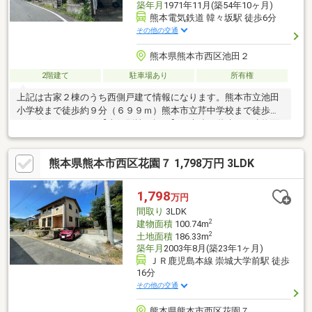
築年月
1971年11月(築54年10ヶ月)
熊本電気鉄道 韓々坂駅 徒歩6分
その他の交通
熊本県熊本市西区池田２
2階建て
駐車場あり
所有権
上記は古家２棟のうち西側戸建て情報になります。熊本市立池田
小学校まで徒歩約９分（６９９ｍ）熊本市立芹中学校まで徒歩約
１２分（９０７ｍ）【東側別棟の概要】＊木造２階建て＊建物面
積：３４．７９㎡（１０．５２坪）＊１ＬＤＫ（ＬＤＫ６帖／和
室８畳）
熊本県熊本市西区花園７ 1,798万円 3LDK
1,798
万円
間取り
3LDK
2
建物面積
100.74m
2
土地面積
186.33m
築年月
2003年8月(築23年1ヶ月)
ＪＲ鹿児島本線 崇城大学前駅 徒歩
16分
その他の交通
熊本県熊本市西区花園７