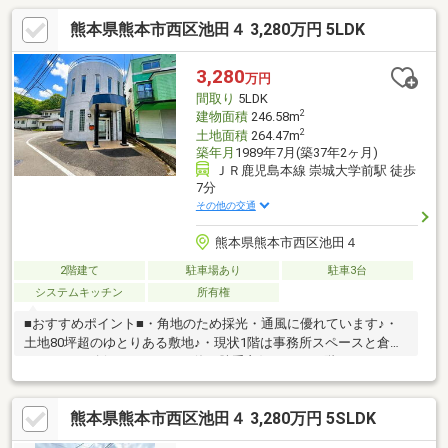
熊本県熊本市西区池田４ 3,280万円 5LDK
3,280
万円
間取り
5LDK
2
建物面積
246.58m
2
土地面積
264.47m
築年月
1989年7月(築37年2ヶ月)
ＪＲ鹿児島本線 崇城大学前駅 徒歩
7分
その他の交通
熊本県熊本市西区池田４
2階建て
駐車場あり
駐車3台
システムキッチン
所有権
■おすすめポイント■・角地のため採光・通風に優れています♪・
土地80坪超のゆとりある敷地♪・現状1階は事務所スペースと倉庫
スペースが確保されており、使い勝手良好です♪・2階はファミリ
ー向けの4LDKで居住性も良好です♪・事務所利用可能なため、オ
フィス・クリニック・教室・倉庫兼事務所など多目的に活用でき
熊本県熊本市西区池田４ 3,280万円 5SLDK
ます♪・駐車5台以上可能です♪来客用スペースも確保できま
す！・JR鹿児島本線「崇城大学前」駅 徒歩約7分♪通勤・通学の利