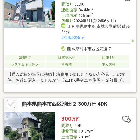
ング「熊本県 不動産売買」１位
間取り
3LDK
2
建物面積
84.44m
2
土地面積
126.5m
築年月
2024年3月(築2年6ヶ月)
ＪＲ鹿児島本線 崇城大学前駅 徒歩
24分
その他の交通
熊本県熊本市西区花園７
2階建て
駐車場あり
駐車3台
システムキッチン
所有権
即入居可
【購入総額の限界に挑戦】諸費用で損したくない方必見！この物
件、お得に購入しませんか？〈ZEH水準省エネ住宅 〉光熱費ゼロ
を目指す家。夏は涼しく、冬は温かく年中快適に過ごせます
◎〈省令準耐火構造〉火災に強く、安心感とともに火災保険料も
大幅に抑えられます。〈複層ガラス〉断熱性＋防音。快適な生活
熊本県熊本市西区池田２ 300万円 4DK
を守る窓ガラスです。結露も抑えてお掃除楽々♪【内覧ツアー】
熊本県全域の気になる物件を全て弊社でまとめてご内覧いただけ
ます水曜日や１８時以降、お仕事終わりの内覧も柔軟に対応！物
300
万円
件選びからお引渡しまで『ハウスドゥ熊本桜町』が全力でサポー
間取り
4DK
トします
2
建物面積
101.79m
2
土地面積
201m