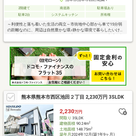
2階建て
南道路
駐車場あり
駐車2台
システムキッチン
所有権
～利便性と落ち着いた生活の両立～市街地中心部から車で15分弱
の距離なのに、周辺は自然豊かな環♪静かな環境で暮らしたいけ
ど、利便性は捨てきれない！そんな方にオススメです♪～新産住拓
施工～木材をふんだんに使った自然の風合いを感じられるご物件
です♪リフォームについてもお気軽にご相談くださいませ！買取再
販で培った経験値を活かし、あなたのご希望をサポートします♪～
ますます発展する西廻りバイパス道路～熊本駅にダイレクトに繋
がり、注目を集めるバイパス道路！バイパス入口の花園ICへも車
でスグの好立地です♪遠方への通勤の方も街中を通らずに向かえる
ので渋滞回避に役立ちそうです♪
熊本県熊本市西区池田２丁目 2,230万円 3SLDK
2,230
万円
間取り
3SLDK
2
建物面積
90.24m
2
土地面積
148.75m
築年月
2024年12月(築1年9ヶ月)