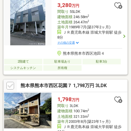
便性に優れた立地です！■ご内覧・ご来店 ご希望のお客様へ■ご
3,280
万円
来店・見学予約受付中！ご希望のお日にちをお気軽にご連絡下さ
間取り
5SLDK
いませ♪
2
建物面積
246.58m
2
土地面積
264.47m
築年月
1989年7月(築37年2ヶ月)
ＪＲ鹿児島本線 崇城大学前駅 徒歩
8分
その他の交通
熊本県熊本市西区池田４
2階建て
駐車場あり
駐車3台
システムキッチン
所有権
熊本県熊本市西区花園７ 1,798万円 3LDK
1,798
万円
間取り
3LDK
2
建物面積
100.74m
2
土地面積
321.33m
築年月
2003年8月(築23年1ヶ月)
ＪＲ鹿児島本線 崇城大学前駅 徒歩