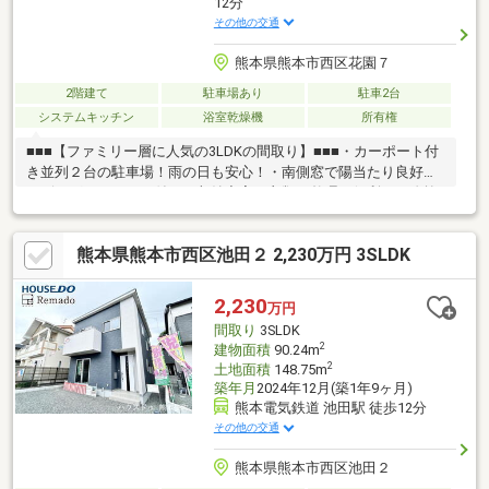
12分
その他の交通
熊本県熊本市西区花園７
2階建て
駐車場あり
駐車2台
システムキッチン
浴室乾燥機
所有権
■■■【ファミリー層に人気の3LDKの間取り】■■■・カーポート付
き並列２台の駐車場！雨の日も安心！・南側窓で陽当たり良好な
リビング！・ロフト付きで収納充実！衣類の整理に便利！・吹抜
があり開放的な空間。・ウッドデッキ付きのお庭があります。
様々な用途でご使用いただけます。・角地に立地しているので、
熊本県熊本市西区池田２ 2,230万円 3SLDK
日当たり通風良好です。■■■【生活のしやすい閑静な住宅街】
■■■・花園小学校、井芹中学校エリア・柿原第一ストアまで徒歩
約2分、24時間営業のメガセンタートライアル上熊本まで車で約4
2,230
万円
分の距離と買い物の負担を軽減・最寄りの前川バス停まで徒歩約
間取り
3SLDK
２分と桜町バスターミナルまで利便性良い立地！
2
建物面積
90.24m
2
土地面積
148.75m
築年月
2024年12月(築1年9ヶ月)
熊本電気鉄道 池田駅 徒歩12分
その他の交通
熊本県熊本市西区池田２