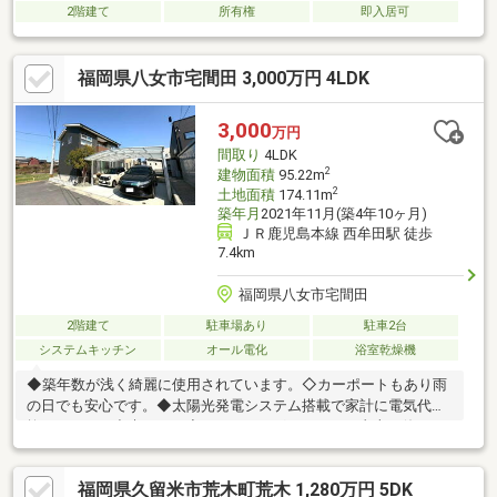
2階建て
所有権
即入居可
福岡県八女市宅間田 3,000万円 4LDK
3,000
万円
間取り
4LDK
2
建物面積
95.22m
2
土地面積
174.11m
築年月
2021年11月(築4年10ヶ月)
ＪＲ鹿児島本線 西牟田駅 徒歩
7.4km
福岡県八女市宅間田
2階建て
駐車場あり
駐車2台
システムキッチン
オール電化
浴室乾燥機
◆築年数が浅く綺麗に使用されています。◇カーポートもあり雨
の日でも安心です。◆太陽光発電システム搭載で家計に電気代を
抑えることが出来ます。◇IHクッキングヒーターは直火を使わな
いため、火災リスクが低い。◆オール電化のため、電気とガスの
両方を契約する必要がなくなり、毎月の固定費（基本料金）を電
福岡県久留米市荒木町荒木 1,280万円 5DK
気だけにまとめられます。