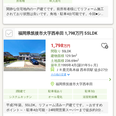
所有権
即入居可
閑静な住宅地内の一戸建てです。前所有者様にてリフォーム施工
されており状態は良いです。角地・駐車4台可能です。今回■シス
テムキッチンに交換■一部クロス貼替工事行いました。ご内覧可
能ですので是非お問合せ下さい。
福岡県筑後市大字西牟田 1,798万円 5SLDK
1,798
万円
間取り
5SLDK
2
建物面積
129.5m
2
土地面積
236.69m
築年月
1995年4月(築31年5ヶ月)
ＪＲ鹿児島本線 西牟田駅 徒歩27分
その他の交通
福岡県筑後市大字西牟田
2階建て
駐車場あり
駐車3台
システムキッチン
オール電化
浴室乾燥機
平成7年築。5SLDK。リフォーム済み一戸建てです。～おすすめ
ポイント～・駐車4台可能・24時間営業スーパーまで徒歩約3分・
5LDK＋納戸で大家族にも◎～リフォーム内容～・水回り全て交