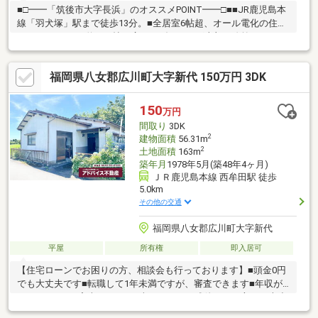
■□━━「筑後市大字長浜」のオススメPOINT━━□■■JR鹿児島本
線「羽犬塚」駅まで徒歩13分。■全居室6帖超、オール電化の住ま
いです。■LDKは約20.0帖の広さ。ダイニング上部は吹抜けです。
■対面式キッチンのため、 リビングで過ごすお子様を見守りな
がら料理ができます。■浴室暖房乾燥機や食器洗乾燥機など設備
福岡県八女郡広川町大字新代 150万円 3DK
充実。■洗面所・浴室・トイレには窓が設けられています。■ウォ
ークインクローゼット・物入など、豊富な収納も魅力です。■周
辺環境・ファミリーマート筑後東山ノ井店まで徒歩3分(約
150
万円
200m)・サニーちくご店まで徒歩6分(約480m)・筑後市立筑後小学
間取り
3DK
校まで徒歩3分(約240m)
2
建物面積
56.31m
2
土地面積
163m
築年月
1978年5月(築48年4ヶ月)
ＪＲ鹿児島本線 西牟田駅 徒歩
5.0km
その他の交通
福岡県八女郡広川町大字新代
平屋
所有権
即入居可
【住宅ローンでお困りの方、相談会も行っております】■頭金0円
でも大丈夫です■転職して1年未満ですが、審査できます■年収が
210万円～でも審査できます■車のローンの残債がある方でも大丈
夫■自営業でも家は買えます■シングルマザーでも家は買えます■