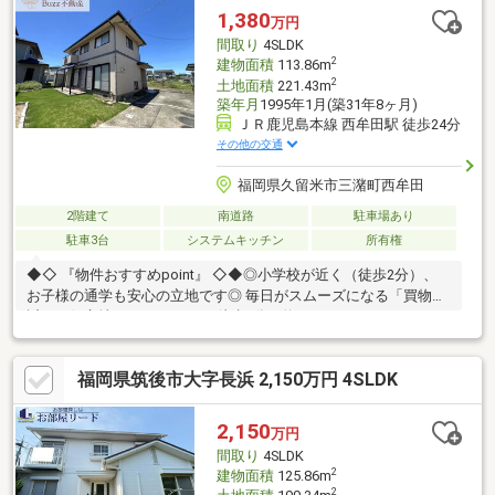
1,380
万円
間取り
4SLDK
2
建物面積
113.86m
2
土地面積
221.43m
築年月
1995年1月(築31年8ヶ月)
ＪＲ鹿児島本線 西牟田駅 徒歩24分
その他の交通
福岡県久留米市三潴町西牟田
2階建て
南道路
駐車場あり
駐車3台
システムキッチン
所有権
◆◇ 『物件おすすめpoint』 ◇◆◎小学校が近く（徒歩2分）、
お子様の通学も安心の立地です◎ 毎日がスムーズになる「買物
近」の好立地 ・ラ・ムーまで徒歩3分（約280m）、ファミリーマ
ートまで徒歩4分。買い忘れがあってもすぐに走れる距離感が魅力
です。◎安心の積水ハウス施工・軽量鉄骨造◎2012年外壁塗装・
福岡県筑後市大字長浜 2,150万円 4SLDK
屋根塗装実施◎延床面積約35坪と広々とした室内◎室内もきれい
に使用されており状態も良好なお家です◎駐車場4台駐車可能※フ
ァミリーカーも駐車可能・1台分カーポート付き◎南側にお庭があ
2,150
万円
り家庭菜園なども楽しめます
間取り
4SLDK
2
建物面積
125.86m
2