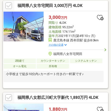
福岡県八女市宅間田 3,000万円 4LDK
3,000
万円
間取り
4LDK
2
建物面積
95.22m
2
土地面積
174.11m
築年月
2021年11月(築4年10ヶ月)
鹿児島本線 西牟田駅 徒歩8.0km
その他の交通
福岡県八女市宅間田
2階建て
カウンターキッチン
システムキッチン
オール電化
所有権
小学校まで徒歩10分内♪カーポート付きの一軒家です♪
福岡県八女郡広川町大字新代 1,880万円 4LDK
1,880
万円