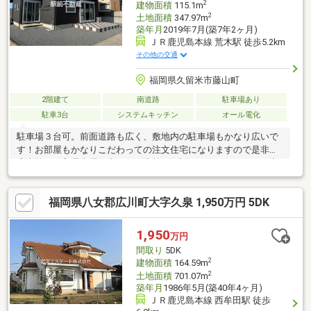
2
建物面積
115.1m
2
土地面積
347.97m
築年月
2019年7月(築7年2ヶ月)
ＪＲ鹿児島本線 荒木駅 徒歩5.2km
その他の交通
福岡県久留米市藤山町
2階建て
南道路
駐車場あり
駐車3台
システムキッチン
オール電化
駐車場３台可。前面道路も広く、敷地内の駐車場もかなり広いで
す！お部屋もかなりこだわっての注文住宅になりますので是非一
度内覧を！入居者居住中ですが事前にお話しいただけましたら内
覧も可能です！高校、中学校、大学徒歩圏内になりますのでお子
様がいらっしゃる家庭でも安心です！
福岡県八女郡広川町大字久泉 1,950万円 5DK
1,950
万円
間取り
5DK
2
建物面積
164.59m
2
土地面積
701.07m
築年月
1986年5月(築40年4ヶ月)
ＪＲ鹿児島本線 西牟田駅 徒歩