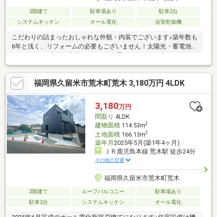
2階建て
駐車場あり
駐車2台
システムキッチン
オール電化
浴室乾燥機
こだわりの詰まったおしゃれな外観・内装でございます♪築年数も
6年と浅く、リフォームの必要もございません！太陽光・蓄電池付
きですので、家計も安定しますね♪車通りの少ない住宅街でござい
ますので、子育てやお子さんの通学も安心です！！一度、ご案内
させて頂ければ魅力を感じて頂けると思います！～・～・おすす
福岡県久留米市荒木町荒木 3,180万円 4LDK
めポイント～・～・■りんごの木保育園まで…徒歩7分■荒木小学校
まで…徒歩14分■荒木中学校まで…徒歩5分■セブンイレブン久留米
荒木鷲塚店まで…徒歩4分これから新生活を始めるご家族の方にぴ
3,180
万円
ったりのお家です♪まずはお気軽にお問合せください！
間取り
4LDK
2
建物面積
114.53m
2
土地面積
166.13m
築年月
2025年5月(築1年4ヶ月)
ＪＲ鹿児島本線 荒木駅 徒歩24分
その他の交通
福岡県久留米市荒木町荒木
2階建て
ルーフバルコニー
駐車場あり
駐車2台
システムキッチン
オール電化