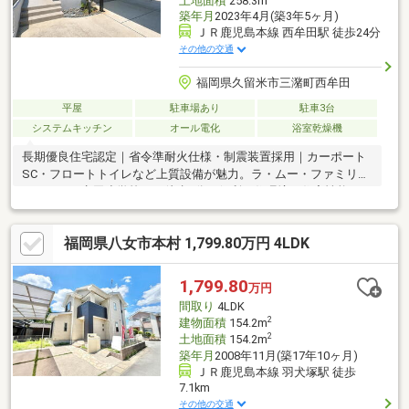
土地面積
258.3m
築年月
2023年4月(築3年5ヶ月)
ＪＲ鹿児島本線 西牟田駅 徒歩24分
その他の交通
福岡県久留米市三潴町西牟田
平屋
駐車場あり
駐車3台
システムキッチン
オール電化
浴室乾燥機
長期優良住宅認定｜省令準耐火仕様・制震装置採用｜カーポート
SC・フロートトイレなど上質設備が魅力。ラ・ムー・ファミリー
マート・西牟田小学校まで徒歩3分の便利な住環境。住宅性能・デ
ザイン・立地のすべてにこだわった、築浅ならではの美しさをぜ
ひ現地でご体感ください。＼おすすめポイント！／①フラットキ
福岡県八女市本村 1,799.80万円 4LDK
ッチン②海外製フロントオープン食洗器（Miele）③フロートタ
イプのトイレ④洗面台120センチ⑤お風呂も通常より広め1618タ
イプ⑥フロートテレビボード⑦ハイドア⑧床材が挽板⑨リビン
1,799.80
万円
グの床と同じ高さのタイルデッキ⑩カーポートがリクシルのSC
間取り
4LDK
2
建物面積
154.2m
2
土地面積
154.2m
築年月
2008年11月(築17年10ヶ月)
ＪＲ鹿児島本線 羽犬塚駅 徒歩
7.1km
その他の交通