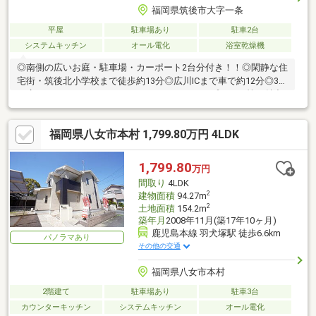
福岡県筑後市大字一条
平屋
駐車場あり
駐車2台
システムキッチン
オール電化
浴室乾燥機
◎南側の広いお庭・駐車場・カーポート2台分付き！！◎閑静な住
宅街・筑後北小学校まで徒歩約13分◎広川ICまで車で約12分◎3帖
の広いウォークスルー・クローゼットやスキップフロア等、魅力
たっぷりの築浅平屋戸建です！◎詳細はお気軽にお問合せくださ
い！！
福岡県八女市本村 1,799.80万円 4LDK
1,799.80
万円
間取り
4LDK
2
建物面積
94.27m
2
土地面積
154.2m
築年月
2008年11月(築17年10ヶ月)
鹿児島本線 羽犬塚駅 徒歩6.6km
パノラマあり
その他の交通
福岡県八女市本村
2階建て
駐車場あり
駐車3台
カウンターキッチン
システムキッチン
オール電化