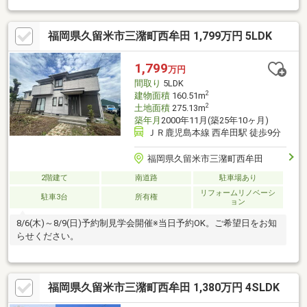
換・エコキュート新品設置・壁、天井クロス張替え・畳表替え、
襖、障子張り替え・駐車場増設工事リフォーム後のお引渡しのた
福岡県久留米市三潴町西牟田 1,799万円 5LDK
め、追加で費用をかけることなくそのまま住み始めれます。諸費
用含めて住宅ローンを借りても35年払いであれば5万円台。駐車
場もあって、ペットも飼えて、自分好みにカスタマイズもできて
1,799
万円
この支払額は魅力的ではないでしょうか。頭金・自己資金ゼロで
間取り
5LDK
も購入可能です。
2
建物面積
160.51m
2
土地面積
275.13m
築年月
2000年11月(築25年10ヶ月)
ＪＲ鹿児島本線 西牟田駅 徒歩9分
福岡県久留米市三潴町西牟田
2階建て
南道路
駐車場あり
リフォームリノベーシ
駐車3台
所有権
ョン
8/6(木)～8/9(日)予約制見学会開催※当日予約OK。ご希望日をお知
らせください。
福岡県久留米市三潴町西牟田 1,380万円 4SLDK