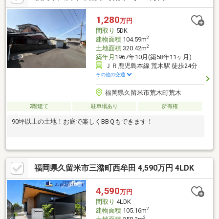
1,280
万円
間取り
5DK
2
建物面積
104.59m
2
土地面積
320.42m
築年月
1967年10月(築58年11ヶ月)
ＪＲ鹿児島本線 荒木駅 徒歩24分
その他の交通
福岡県久留米市荒木町荒木
2階建て
駐車場あり
所有権
90坪以上の土地！お庭で楽しくBBＱもできます！
福岡県久留米市三潴町西牟田 4,590万円 4LDK
4,590
万円
間取り
4LDK
2
建物面積
105.16m
2