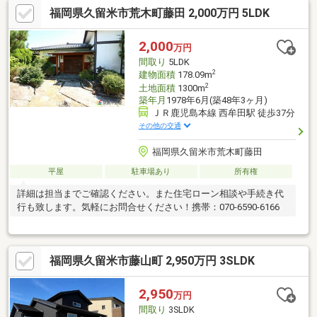
福岡県久留米市荒木町藤田 2,000万円 5LDK
2,000
万円
間取り
5LDK
2
建物面積
178.09m
2
土地面積
1300m
築年月
1978年6月(築48年3ヶ月)
ＪＲ鹿児島本線 西牟田駅 徒歩37分
その他の交通
福岡県久留米市荒木町藤田
平屋
駐車場あり
所有権
詳細は担当までご確認ください。また住宅ローン相談や手続き代
行も致します。気軽にお問合せください！携帯：070-6590-6166
福岡県久留米市藤山町 2,950万円 3SLDK
2,950
万円
間取り
3SLDK