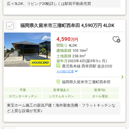
広々5LDK、リビング20帖詳しくは駅前不動産売買
福岡県久留米市三潴町西牟田 4,590万円 4LDK
4,590
万円
間取り
4LDK
2
建物面積
105.16m
2
土地面積
258.3m
築年月
2023年4月(築3年5ヶ月)
鹿児島本線 西牟田駅 徒歩23分
その他の交通
福岡県久留米市三潴町西牟田
平屋
駐車場あり
駐車3台
カウンターキッチン
システムキッチン
オール電化
東宝ホーム施工の築浅戸建！海外製食洗機・フラットキッチンな
ど上質な設備が充実♪