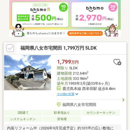
福岡県八女市宅間田 1,799万円 5LDK
1,799
万円
間取り
5LDK
2
建物面積
212.64m
2
土地面積
333.96m
築年月
1993年3月(築33年6ヶ月)
鹿児島本線 西牟田駅 徒歩8.4km
その他の交通
福岡県八女市宅間田
2階建て
駐車場あり
カウンターキッチン
システムキッチン
所有権
内装リフォーム中（2026年9月完成予定）約101坪の広い敷地に