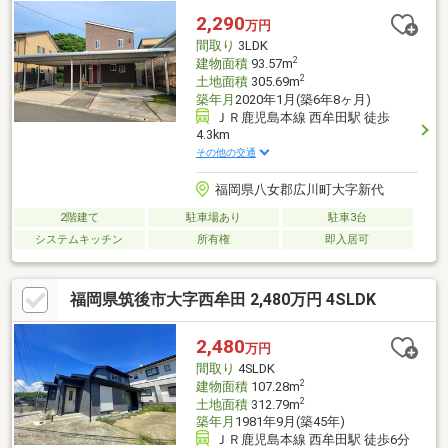
2,290
万円
間取り
3LDK
2
建物面積
93.57m
2
土地面積
305.69m
築年月
2020年1月(築6年8ヶ月)
ＪＲ鹿児島本線 西牟田駅 徒歩
4.3km
その他の交通
福岡県八女郡広川町大字新代
2階建て
駐車場あり
駐車3台
システムキッチン
所有権
即入居可
福岡県筑後市大字西牟田 2,480万円 4SLDK
2,480
万円
間取り
4SLDK
2
建物面積
107.28m
2
土地面積
312.79m
築年月
1981年9月(築45年)
ＪＲ鹿児島本線 西牟田駅 徒歩6分