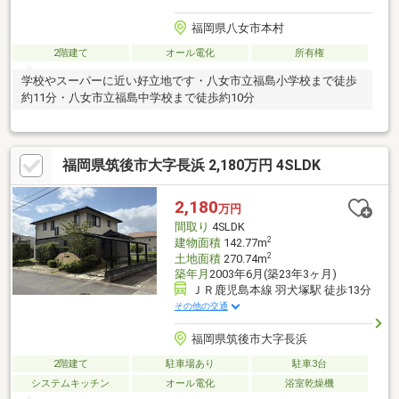
福岡県八女市本村
2階建て
オール電化
所有権
学校やスーパーに近い好立地です・八女市立福島小学校まで徒歩
約11分・八女市立福島中学校まで徒歩約10分
福岡県筑後市大字長浜 2,180万円 4SLDK
2,180
万円
間取り
4SLDK
2
建物面積
142.77m
2
土地面積
270.74m
築年月
2003年6月(築23年3ヶ月)
ＪＲ鹿児島本線 羽犬塚駅 徒歩13分
その他の交通
福岡県筑後市大字長浜
2階建て
駐車場あり
駐車3台
システムキッチン
オール電化
浴室乾燥機