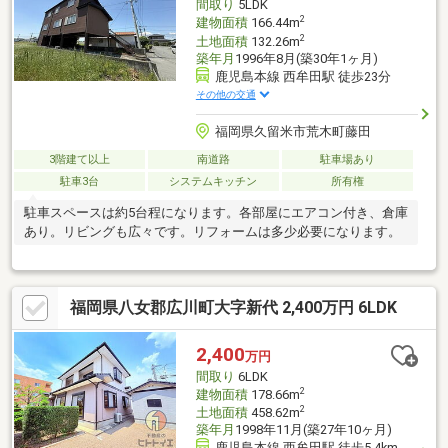
間取り
5LDK
2
建物面積
166.44m
2
土地面積
132.26m
築年月
1996年8月(築30年1ヶ月)
鹿児島本線 西牟田駅 徒歩23分
その他の交通
福岡県久留米市荒木町藤田
3階建て以上
南道路
駐車場あり
駐車3台
システムキッチン
所有権
駐車スペースは約5台程になります。各部屋にエアコン付き、倉庫
あり。リビングも広々です。リフォームは多少必要になります。
福岡県八女郡広川町大字新代 2,400万円 6LDK
2,400
万円
間取り
6LDK
2
建物面積
178.66m
2
土地面積
458.62m
築年月
1998年11月(築27年10ヶ月)
鹿児島本線 西牟田駅 徒歩5.4km