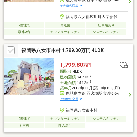
その他の交通
福岡県八女郡広川町大字新代
2階建て
南道路
駐車場あり
駐車3台
カウンターキッチン
システムキッチン
福岡県八女市本村 1,799.80万円 4LDK
1,799.80
万円
間取り
4LDK
2
建物面積
94.27m
2
土地面積
154.2m
築年月
2008年11月(築17年10ヶ月)
鹿児島本線 羽犬塚駅 徒歩6.6km
その他の交通
福岡県八女市本村
2階建て
カウンターキッチン
システムキッチン
所有権
即入居可