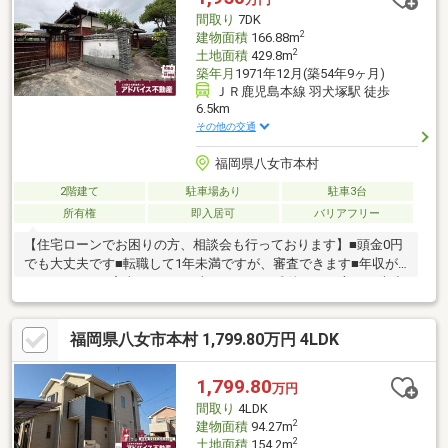
間取り
7DK
2
建物面積
166.88m
2
土地面積
429.8m
築年月
1971年12月(築54年9ヶ月)
ＪＲ鹿児島本線 羽犬塚駅 徒歩
6.5km
その他の交通
福岡県八女市本村
2階建て
駐車場あり
駐車3台
所有権
即入居可
バリアフリー
【住宅ローンでお困りの方、相談会も行っております】■頭金0円
でも大丈夫です■転職して1年未満ですが、審査できます■年収が
210万円～でも審査できます■車のローンの残債がある方でも大丈
夫■自営業でも家は買えます■シングルマザーでも家は買えます■
他の不動産屋で審査を断れても1度相談してください初めてのマイ
福岡県八女市本村 1,799.80万円 4LDK
ホーム探しでお得情報お教え致します・不動産購入時にかかる税
金・住宅ローンの控除と手続き・諸経費のご説明※住宅ローンア
ドバイザーが丁寧に貴方様のマイホーム実現を幅広くサポート致
1,799.80
万円
します！まだ借入が残っている方・すでに持家をお持ちの方、ど
間取り
4LDK
んな事でもご相談下さい！
2
建物面積
94.27m
2
土地面積
154.2m