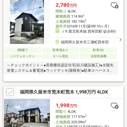
2,780
万円
間取り
4LDK
2
建物面積
114.9m
2
土地面積
182.19m
築年月
2016年11月(築9年10ヶ月)
ＪＲ鹿児島本線 西牟田駅 徒歩8分
福岡県久留米市三潴町西牟田
2階建て
駐車場あり
駐車3台
システムキッチン
オール電化
浴室乾燥機
～チェックポイント～●長期優良認定住宅(谷川建設施工)●太陽光
発電システム＆蓄電池●ウッドデッキ(屋根有)●駐車スペース３台
可能！カーポート1台分あり●床下備長竹炭施工●全室クロス張替
え＆クリーニング済●充実設備に収納も豊富！
福岡県久留米市荒木町荒木 1,998万円 4LDK
1,998
万円
間取り
4LDK
2
建物面積
117.57m
2
土地面積
205.09m
築年月
1987年12月(築38年9ヶ月)