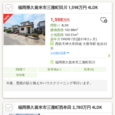
福岡県久留米市三潴町田川 1,598万円 4LDK
1,598
万円
間取り
4LDK
2
建物面積
102.88m
2
土地面積
165.51m
築年月
1995年7月(築31年2ヶ月)
西鉄天神大牟田線 大善寺駅 徒歩22
分
その他の交通
福岡県久留米市三潴町田川
2階建て
駐車場あり
駐車2台
所有権
今後、壁紙の貼り換えやハウスクリーニング等行います。
福岡県久留米市三潴町西牟田 2,780万円 4LDK