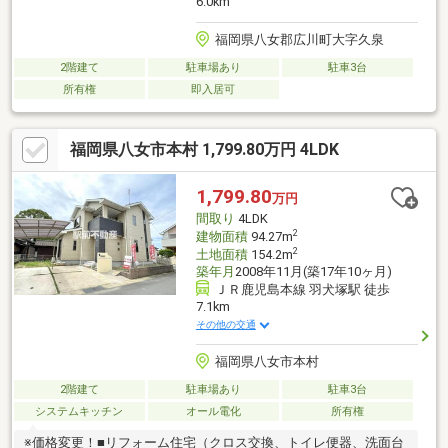
6.0km
福岡県八女郡広川町大字久泉
2階建て
駐車場あり
駐車3台
所有権
即入居可
福岡県八女市本村 1,799.80万円 4LDK
1,799.80
万円
間取り
4LDK
2
建物面積
94.27m
2
土地面積
154.2m
築年月
2008年11月(築17年10ヶ月)
ＪＲ鹿児島本線 羽犬塚駅 徒歩
7.1km
その他の交通
福岡県八女市本村
2階建て
駐車場あり
駐車3台
システムキッチン
オール電化
所有権
※価格変更！■リフォーム住宅（クロス交換、トイレ便器、洗面台