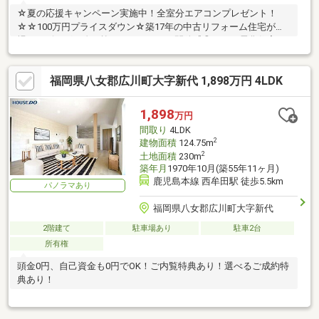
☆夏の応援キャンペーン実施中！全室分エアコンプレゼント！
☆☆100万円プライスダウン☆築17年の中古リフォーム住宅が登
場！リビングは吹き抜けになっていて開放感◎オール電化住宅で
太陽光設置されています！
福岡県八女郡広川町大字新代 1,898万円 4LDK
1,898
万円
間取り
4LDK
2
建物面積
124.75m
2
土地面積
230m
築年月
1970年10月(築55年11ヶ月)
鹿児島本線 西牟田駅 徒歩5.5km
パノラマあり
福岡県八女郡広川町大字新代
2階建て
駐車場あり
駐車2台
所有権
頭金0円、自己資金も0円でOK！ご内覧特典あり！選べるご成約特
典あり！