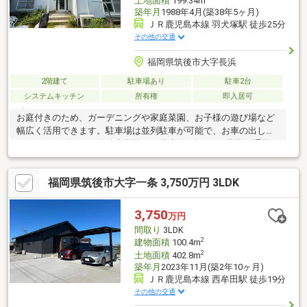
土地面積
199.34m
築年月
1988年4月(築38年5ヶ月)
ＪＲ鹿児島本線 羽犬塚駅 徒歩25分
その他の交通
福岡県筑後市大字長浜
2階建て
駐車場あり
駐車2台
システムキッチン
所有権
即入居可
お庭付きのため、ガーデニングや家庭菜園、お子様の遊び場など
幅広く活用できます。駐車場は並列駐車が可能で、お車の出し入
れもスムーズです。筑後小学校まで徒歩約8分と、お子様の通学も
安心の距離。八女ICまで車で約5分のため、通勤や休日のお出かけ
にも便利です。さらに、サンリブ筑後まで車で約5分と、日々のお
福岡県筑後市大字一条 3,750万円 3LDK
買い物環境も充実しています。住環境と利便性のバランスが良
く、子育て世帯にもおすすめの一邸です。今のお家賃と比べて、
月々のお支払いはいかがでしょうか？住宅ローンのご相談や資金
3,750
万円
計画のご提案も承っております。まずはお気軽にお問い合わせく
間取り
3LDK
ださい！
2
建物面積
100.4m
2
土地面積
402.8m
築年月
2023年11月(築2年10ヶ月)
ＪＲ鹿児島本線 西牟田駅 徒歩19分
その他の交通