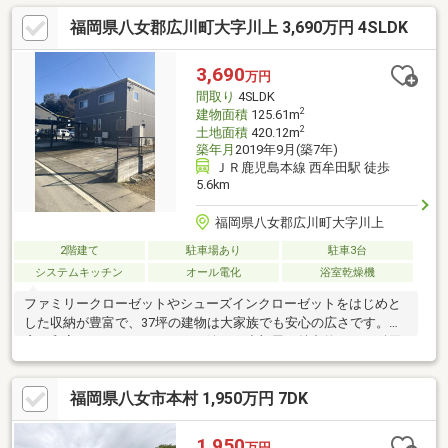
他の不動産屋で審査を断れても1度相談してください初めてのマイ
福岡県八女郡広川町大字川上 3,690万円 4SLDK
ホーム探しでお得情報お教え致します・不動産購入時にかかる税
金・住宅ローンの控除と手続き・諸経費のご説明※住宅ローンア
ドバイザーが丁寧に貴方様のマイホーム実現を幅広くサポート致
3,690
万円
します！まだ借入が残っている方・すでに持家をお持ちの方、ど
間取り
4SLDK
んな事でもご相談下さい！
2
建物面積
125.61m
2
土地面積
420.12m
築年月
2019年9月(築7年)
ＪＲ鹿児島本線 西牟田駅 徒歩
5.6km
福岡県八女郡広川町大字川上
2階建て
駐車場あり
駐車3台
システムキッチン
オール電化
浴室乾燥機
ファミリークローゼットやシューズインクローゼットをはじめと
した収納が豊富で、37坪の建物は大家族でも安心の広さです。書
斎や和室スペースなど、あると嬉しい小部屋も魅力的です。耐用
年数の長い軽量鉄骨造なので、長く住み続けたい方にもおすすめ
です！広川町で広い戸建てをお探しの方は、ぜひ一度ご覧くださ
福岡県八女市本村 1,950万円 7DK
い♪
1,950
万円