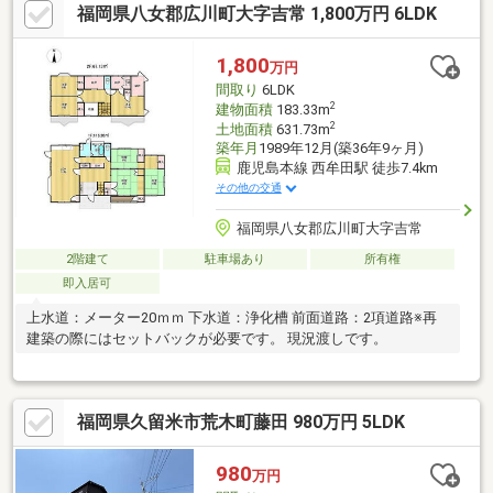
福岡県八女郡広川町大字吉常 1,800万円 6LDK
1,800
万円
間取り
6LDK
2
建物面積
183.33m
2
土地面積
631.73m
築年月
1989年12月(築36年9ヶ月)
鹿児島本線 西牟田駅 徒歩7.4km
その他の交通
福岡県八女郡広川町大字吉常
2階建て
駐車場あり
所有権
即入居可
上水道：メーター20ｍｍ 下水道：浄化槽 前面道路：2項道路※再
建築の際にはセットバックが必要です。 現況渡しです。
福岡県久留米市荒木町藤田 980万円 5LDK
980
万円