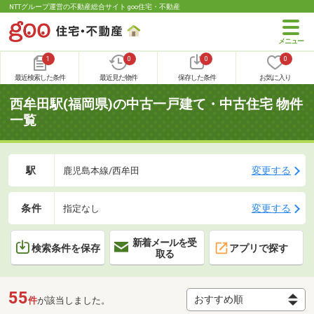
NTTグループ運営の不動産総合サイト goo住宅・不動産
1
0
0
0
最近検索した条件
最近見た物件
保存した条件
お気に入り
西牟田駅(福岡県)の中古一戸建て・中古住宅 物件
一覧
駅
変更する
鹿児島本線/西牟田
条件
変更する
指定なし
新着メールを受
検索条件を保存
アプリで探す
取る
55
件
が該当しました。