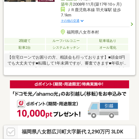
築年月
2008年11月(築17年10ヶ月)
ＪＲ鹿児島本線 羽犬塚駅 徒歩
7.1km
その他の交通
福岡県八女市本村
2階建て
ルーフバルコニー
駐車場あり
駐車2台
システムキッチン
オール電化
【住宅ローンでお困りの方、相談会も行っております】■頭金0円
でも大丈夫です■転職して1年未満ですが、審査できます■年収が
210万円～でも審査できます■車のローンの残債がある方でも大丈
夫■自営業でも家は買えます■シングルマザーでも家は買えます■
他の不動産屋で審査を断れても1度相談してください初めてのマイ
ホーム探しでお得情報お教え致します・不動産購入時にかかる税
金・住宅ローンの控除と手続き・諸経費のご説明※住宅ローンア
ドバイザーが丁寧に貴方様のマイホーム実現を幅広くサポート致
します！まだ借入が残っている方・すでに持家をお持ちの方、ど
んな事でもご相談下さい！
福岡県八女郡広川町大字新代 2,290万円 3LDK