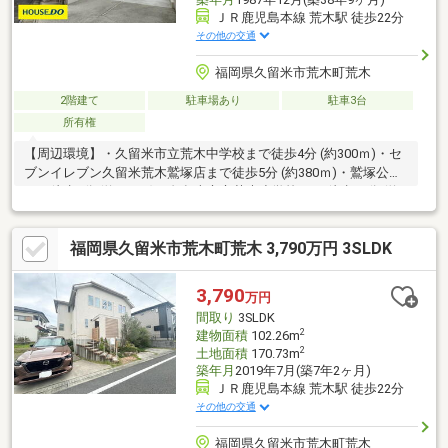
ＪＲ鹿児島本線 荒木駅 徒歩22分
その他の交通
福岡県久留米市荒木町荒木
2階建て
駐車場あり
駐車3台
所有権
【周辺環境】・久留米市立荒木中学校まで徒歩4分 (約300ｍ)・セ
ブンイレブン久留米荒木鷲塚店まで徒歩5分 (約380ｍ)・鷲塚公園
まで徒歩6分 (約470ｍ)・久留米市立荒木小学校 まで徒歩16分 (約
1210ｍ)
福岡県久留米市荒木町荒木 3,790万円 3SLDK
3,790
万円
間取り
3SLDK
2
建物面積
102.26m
2
土地面積
170.73m
築年月
2019年7月(築7年2ヶ月)
ＪＲ鹿児島本線 荒木駅 徒歩22分
その他の交通
福岡県久留米市荒木町荒木