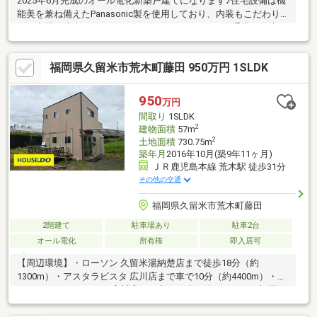
2025年6月完成のオール電化新築戸建てになります♪住宅設備は機
能美を兼ね備えたPanasonic製を使用しており、内装もこだわり
ある空間を演出しております♪キッチンは2700mmと通常より広く
料理の際も便利となっており、トリプルワイドIHを取り入れてお
り複数料理をお作りする事が可能となります♪食洗器も大容量とな
福岡県久留米市荒木町藤田 950万円 1SLDK
っており毎日の皿洗いも楽になる主婦の味方です♪電動シャッター
となっているので開閉の際は手間がかかりません♪内覧可能となっ
ておりますのでお気軽ご連絡ください
950
万円
♪【https://youtube.com/shorts/Ets-MzGg0vg?
間取り
1SLDK
si=b7MyFLl0mkygcK-】
2
建物面積
57m
2
土地面積
730.75m
築年月
2016年10月(築9年11ヶ月)
ＪＲ鹿児島本線 荒木駅 徒歩31分
その他の交通
福岡県久留米市荒木町藤田
2階建て
駐車場あり
駐車2台
オール電化
所有権
即入居可
【周辺環境】・ローソン 久留米湯納楚店まで徒歩18分（約
1300m）・アスタラビスタ 広川店まで車で10分（約4400m）・ド
ラッグストアコスモス 広川店まで車で11分（約3800m）・福岡銀
行 広川支店まで車で10分（約3600m）・久留米野添郵便局まで徒
歩30分（約2200m）