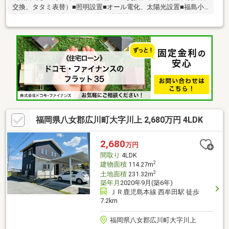
交換、タタミ表替）■照明設置■オール電化、太陽光設置■福島小
学校まで徒歩11分（838ｍ）福島中学校まで6分（458ｍ）
福岡県八女郡広川町大字川上 2,680万円 4LDK
2,680
万円
間取り
4LDK
2
建物面積
114.27m
2
土地面積
231.32m
築年月
2020年9月(築6年)
ＪＲ鹿児島本線 西牟田駅 徒歩
7.2km
福岡県八女郡広川町大字川上