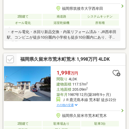
福岡県筑後市大字西牟田
2階建て
南道路
システムキッチン
オール電化
浴室乾燥機
所有権
・オール電化・水回り新品交換・内装リフォーム済み・JR西牟田
駅、コンビニが徒歩10分圏内小学校も徒歩10分圏内にあり、子育
て世帯にもおすすめのお家です。
福岡県久留米市荒木町荒木 1,998万円 4LDK
1,998
万円
間取り
4LDK
2
建物面積
117.57m
2
土地面積
205.09m
築年月
1987年12月(築38年9ヶ月)
ＪＲ鹿児島本線 荒木駅 徒歩22分
その他の交通
福岡県久留米市荒木町荒木
2階建て
駐車場あり
駐車3台