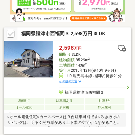
資料請求の際『その他ご希望…』の欄に気になる物件の町名、金
額をご入力下さい♪お家探しはグーグル口コミ☆4.9のハウスドゥ
福津まで♪
福岡県福津市西福間３ 2,598万円 3LDK
2,598
万円
間取り
3LDK
2
建物面積
85.29m
2
土地面積
143m
築年月
2015年12月(築10年9ヶ月)
ＪＲ鹿児島本線 福間駅 徒歩21分
その他の交通
福岡県福津市西福間３
2階建て
駐車場あり
駐車3台
オール電化
所有権
即入居可
○オール電化住宅○カースペースは３台駐車可能です○吹き抜けの
リビングは、明るく開放感があり上下階の空間がつながることで
コミュニケーションが増えます○キッチンや浴室、洗面所、トイ
レなどの水回りが集約された効率的な家事動線です○玄関ホール