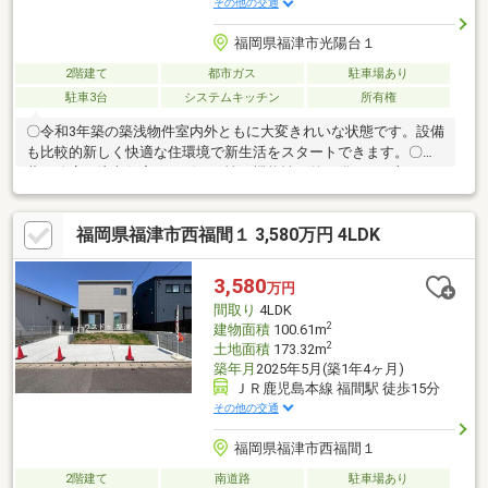
その他の交通
福岡県福津市光陽台１
2階建て
都市ガス
駐車場あり
駐車3台
システムキッチン
所有権
〇令和3年築の築浅物件室内外ともに大変きれいな状態です。設備
も比較的新しく快適な住環境で新生活をスタートできます。〇斉
藤工務店の注文住宅！デザイン性と機能性を兼ね備え、細部まで
工夫が施された住まいとなっています。リビングは吹き抜けを採
用！おしゃれな内装が魅力です！〇福間駅まで徒歩約14分通勤・
福岡県福津市西福間１ 3,580万円 4LDK
通学はもちろんお買い物やお出かけにも便利な住環境です。〇駐
車3台可能！ご家族それぞれのお車はもちろん来客時にも安心して
駐車できるゆとりがあります。〇広々としたお庭お子様の遊び場
3,580
万円
やガーデニング、家庭菜園、BBQなど、多彩な用途で楽しめる
間取り
4LDK
広々としたお庭はご家族の時間をより豊かにしてくれます。
2
建物面積
100.61m
2
土地面積
173.32m
築年月
2025年5月(築1年4ヶ月)
ＪＲ鹿児島本線 福間駅 徒歩15分
その他の交通
福岡県福津市西福間１
2階建て
南道路
駐車場あり