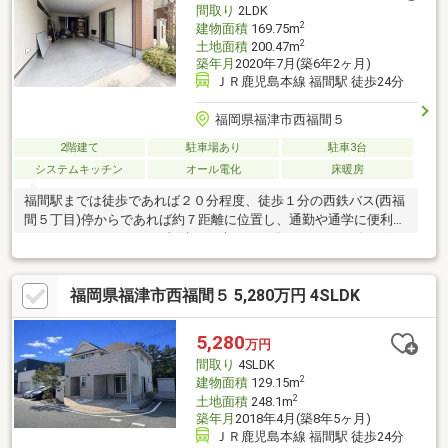
間取り
2LDK
デニングも楽しめる ・ハウスクリーニング済みで気持ちよく新生
2
建物面積
169.75m
活をスタート
2
土地面積
200.47m
築年月
2020年7月(築6年2ヶ月)
ＪＲ鹿児島本線 福間駅 徒歩24分
福岡県福津市西福間５
2階建て
駐車場あり
駐車3台
システムキッチン
オール電化
床暖房
福間駅までは徒歩であれば２０分程度、徒歩１分の西鉄バス(西福
間５丁目)停からであれば約７距離に位置し、通勤や通学に便利で
す。また、イオンモール福津まで車で１０分と、ショッピングや
日常の買い物にも困りません。周辺には小学校やスーパーもあ
り、子育て世代にとって住みやすい環境が整っています。令和９
福岡県福津市西福間５ 5,280万円 4SLDK
年新設予定の小学校のエリアにも該当。福間海岸にも近く、自然
を感じられる閑静な住宅街です。週末には家族で海辺を散歩した
り、バーベキューを楽しむことも可能です。静かな環境でありな
5,280
万円
がら、生活に必要な施設が揃っているため、バランスの取れた住
間取り
4SLDK
環境と言えます。
2
建物面積
129.15m
2
土地面積
248.1m
築年月
2018年4月(築8年5ヶ月)
ＪＲ鹿児島本線 福間駅 徒歩24分