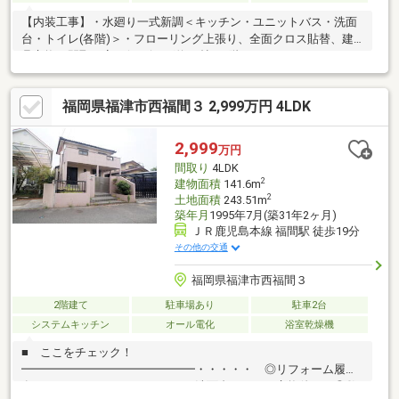
【内装工事】・水廻り一式新調＜キッチン・ユニットバス・洗面
台・トイレ(各階)＞・フローリング上張り、全面クロス貼替、建
具交換・間取り変更(リビング約19帖・1階にウォークインクロー
ゼット)【外構工事】・駐車場1台→2台に増設工事
福岡県福津市西福間３ 2,999万円 4LDK
2,999
万円
間取り
4LDK
2
建物面積
141.6m
2
土地面積
243.51m
築年月
1995年7月(築31年2ヶ月)
ＪＲ鹿児島本線 福間駅 徒歩19分
その他の交通
福岡県福津市西福間３
2階建て
駐車場あり
駐車2台
システムキッチン
オール電化
浴室乾燥機
■ ここをチェック！
━━━━━━━━━━━━━━━・・・・・ ◎リフォーム履歴
有り（キッチン・ユニットバス・洗面台・トイレ交換他） ◎敷