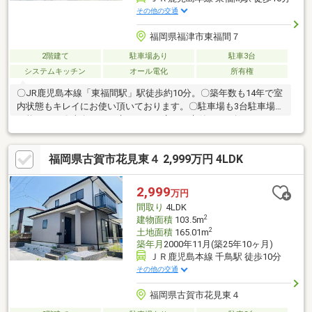
その他の交通
福岡県福津市東福間７
2階建て
駐車場あり
駐車3台
システムキッチン
オール電化
所有権
〇JR鹿児島本線「東福間駅」駅徒歩約10分。〇築年数も14年で室
内状態もキレイにお使い頂いております。〇駐車場も3台駐車場が
可能です。〇南向きのお庭はとても広く、庭付きでお探しされて
いる方にもおすすめです。〇 1階には和室あり、来客用やくつろ
ぎスペースとしても活用可能〇 2階には洋室が3部屋あり、子ども
福岡県古賀市花見東４ 2,999万円 4LDK
部屋や書斎にもぴったり〇 主寝室にはウォークインクローゼット
付きで収納力抜群〇小学校も徒歩約3分圏内でお子様の通学距離に
も優しいです。〇閑静な住宅地で子育て世代にも優しい住環境で
2,999
万円
す。〇リフォーム、リノベーション向きの物件です。〇内覧希望
間取り
4LDK
はナカジツまで。
2
建物面積
103.5m
2
土地面積
165.01m
築年月
2000年11月(築25年10ヶ月)
ＪＲ鹿児島本線 千鳥駅 徒歩10分
その他の交通
福岡県古賀市花見東４