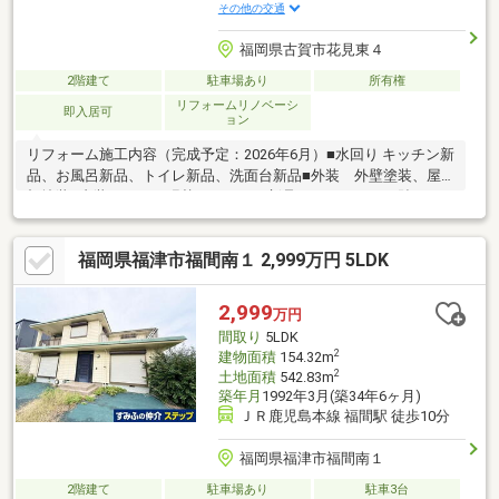
その他の交通
福岡県古賀市花見東４
2階建て
駐車場あり
所有権
リフォームリノベーシ
即入居可
ョン
リフォーム施工内容（完成予定：2026年6月）■水回り キッチン新
品、お風呂新品、トイレ新品、洗面台新品■外装 外壁塗装、屋
根塗装■内装 クロス張替え、コンロ新品、フロアタイル貼り、
畳表替え、襖貼替え、室内クリーニング、クッションフロア張替
え、白蟻点検、一部建具交換
福岡県福津市福間南１ 2,999万円 5LDK
2,999
万円
間取り
5LDK
2
建物面積
154.32m
2
土地面積
542.83m
築年月
1992年3月(築34年6ヶ月)
ＪＲ鹿児島本線 福間駅 徒歩10分
福岡県福津市福間南１
2階建て
駐車場あり
駐車3台