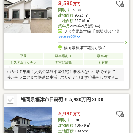
地です！〇スーパー、コンビニ、ドラッグストアが徒歩圏内で毎
3,580
万円
日の生活も快適♪〇福間海浜公園まで徒歩約9分！ご家族でのお散
間取り
3SLDK
歩や休日レジャーが楽しめますね♪
2
建物面積
95.23m
2
土地面積
227.63m
築年月
2025年9月(築1年)
ＪＲ鹿児島本線 千鳥駅 徒歩17分
その他の交通
福岡県福津市花見が浜２
平屋
駐車場あり
駐車3台
システムキッチン
浴室乾燥機
所有権
〇令和７年築！人気の築浅平屋住宅！階段のない生活で子育て世
帯からシニアまで快適に生活していただけます〇暮らしやすさと
心地よさを兼ね備えた平屋！家事動線がコンパクトで、毎日の暮
らしがスムーズ♪〇土地面積約227平米（約68坪）！広々とした敷
地を活かしたゆとりある暮らし♪〇駐車４台可！（車種による）お
福岡県福津市日蒔野６ 5,980万円 3LDK
庭付きの広々としたお土地です！〇小中学校まで徒歩圏内です！
お子さまの通学・通園も安心で落ち着いた住環境です。〇JR鹿児
島本線「千鳥」駅まで徒歩約17分、西鉄バス「花見が丘三丁目」
5,980
万円
まで徒歩約4分と通学・通勤にも便利なエリア〇都市高速「古賀
間取り
3LDK
IC」まで車で約12分のため車でのアクセスも良好です
2
建物面積
106.49m
2
土地面積
188.5m