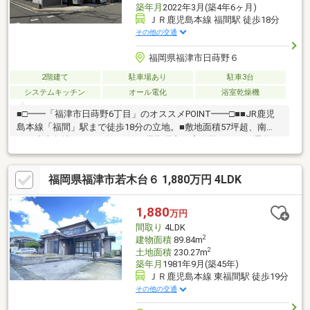
築年月
2022年3月(築4年6ヶ月)
ＪＲ鹿児島本線 福間駅 徒歩18分
その他の交通
福岡県福津市日蒔野６
2階建て
駐車場あり
駐車3台
システムキッチン
オール電化
浴室乾燥機
■□━━「福津市日蒔野6丁目」のオススメPOINT━━□■■JR鹿児
島本線「福間」駅まで徒歩18分の立地。■敷地面積57坪超、南
西・南東角地。■2022年3月築！長期優良住宅仕様のオール電化住
宅。■太陽光発電システム(4.1kw・HEMS付き)が搭載されていま
す。■浴室は肩湯付きのLIXIL「スパージュ」採用。
福岡県福津市若木台６ 1,880万円 4LDK
■Panasonic「アラウーノ(お掃除機能付き)」採用。■LDKは約17.0
帖。1階は防犯合わせガラス仕様。■1階水廻りは便利なタッチレ
ス水栓。■玄関ドアは電気錠を採用。■1階ホールに大容量のWIC
1,880
万円
有。■周辺環境・イオンモール福津 徒歩5分(約380m)
間取り
4LDK
2
建物面積
89.84m
2
土地面積
230.27m
築年月
1981年9月(築45年)
ＪＲ鹿児島本線 東福間駅 徒歩19分
その他の交通