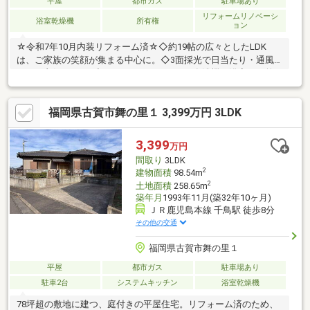
平屋
都市ガス
駐車場あり
リフォームリノベーシ
浴室乾燥機
所有権
ョン
☆令和7年10月内装リフォーム済☆◇約19帖の広々としたLDK
は、ご家族の笑顔が集まる中心に。◇3面採光で日当たり・通風
ともに良好ですよ♪◇システムキッチンには食洗機、浴室には乾
燥機を備え、日々の家事をサポート☆◇日当たり良好な角地で、
駐車場は2台並列駐車可能！◇「JR鹿児島本線『千鳥』駅」へ徒
福岡県古賀市舞の里１ 3,399万円 3LDK
歩8分、バス停も徒歩5分とアクセスも良好◎令和7年10月内装リ
フォーム済【内訳：キッチン、浴室、洗面化粧台、トイレ、建
具、クロス貼替、フロアタイル・CF張替、畳表替、障子・襖貼
3,399
万円
替、給湯器、白蟻点検、室内クリーニング、外壁塗装等】◆瑕疵
間取り
3LDK
保険（国交省指定）保証付
2
建物面積
98.54m
2
土地面積
258.65m
築年月
1993年11月(築32年10ヶ月)
ＪＲ鹿児島本線 千鳥駅 徒歩8分
その他の交通
福岡県古賀市舞の里１
平屋
都市ガス
駐車場あり
駐車2台
システムキッチン
浴室乾燥機
78坪超の敷地に建つ、庭付きの平屋住宅。リフォーム済のため、