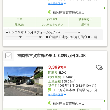
その他の交通
福岡県古賀市舞の里１
平屋
都市ガス
駐車場あり
駐車2台
システムキッチン
所有権
■２０２５年１０月リフォーム完了♪☆‥…━━━━☆‥…
━━━━☆‥…━━━━☆～◆◇新築戸建もご紹介可能◇◆～新
築でも中古でも実績のある弊社だからこそできる！それぞれのメ
リット・デメリットを把握し、じっくり比較検討することができ
ます♪内見したい物件をツアー形式でまわることも可能♪お住み替
福岡県古賀市舞の里１ 3,399万円 3LDK
え相談も承ります♪☆‥…━━━━☆‥…━━━━☆‥…━━━━☆◆
ご内覧は土日祝・当日も対応可能♪◆頭金０円ＯＫ！◆追加リフ
ォームもワンストップで承ります♪◆“借りれる額”と“無理なく返
3,399
万円
せる額”は違う！◆住宅ローンアドバイザーが最適な返済計画をご
間取り
3LDK
提案♪
2
建物面積
98.54m
2
土地面積
258.65m
築年月
1993年11月(築32年10ヶ月)
ＪＲ鹿児島本線 千鳥駅 徒歩8分
その他の交通
福岡県古賀市舞の里１