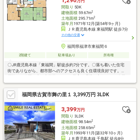
1,290
万円
間取り
5DK
2
建物面積
59.67m
2
土地面積
295.71m
築年月
1971年12月(築54年9ヶ月)
ＪＲ鹿児島本線 東福間駅 徒歩7分
その他の交通
福岡県福津市東福間６
2階建て
駐車場あり
所有権
〇JR鹿児島本線「東福間」駅徒歩約7分です。〇落ち着いた住宅
街でありながら、都市部へのアクセスも良く住環境良好です。〇
周辺には公園や小・中学校もあり、子育て環境も良好です。〇周
辺には日照を遮る高層建築物がなく、陽当たり、通風ともに良好
です。〇周辺交通量が落ち着いているため、お子様が安心して過
福岡県古賀市舞の里１ 3,399万円 3LDK
ごせます。〇各居室に収納スペースがあるため、お部屋をすっき
りと使えます。〇再建築可能です！注文住宅用地としてもご検討
ください。〇現況渡しでのリフォーム・リノベーションのご相談
3,399
万円
も承ります！お得なフルリフォームのパックプランございます！
間取り
3LDK
お気軽にお問い合わせください。
2
建物面積
98.54m
2
土地面積
258.65m
築年月
1993年11月(築32年10ヶ月)
ＪＲ鹿児島本線 千鳥駅 徒歩8分