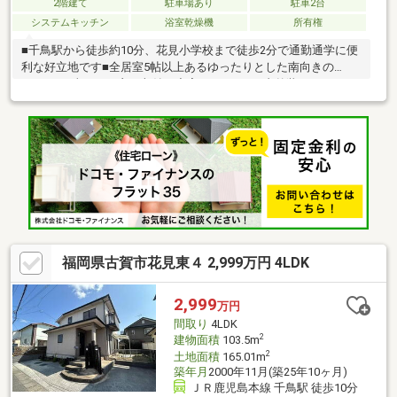
2階建て
駐車場あり
駐車2台
システムキッチン
浴室乾燥機
所有権
■千鳥駅から徒歩約10分、花見小学校まで徒歩2分で通勤通学に便
利な好立地です■全居室5帖以上あるゆったりとした南向きの
4LDK、日当たりが良く収納も充実しています■内外装リフォーム
済で水回りはすべて新品、食洗機つき、浴室乾燥機あり■2台分の
駐車場スペースがあるので車をお持ちの方でも安心です＊＊＊＊
＊＊＊＊物件選びや住宅ローンのこと、不動産購入のなんでもコ
コハウスにお気軽にご相談ください！お客様のマイホーム探しを
スタートからゴールまでお手伝いします
福岡県古賀市花見東４ 2,999万円 4LDK
2,999
万円
間取り
4LDK
2
建物面積
103.5m
2
土地面積
165.01m
築年月
2000年11月(築25年10ヶ月)
ＪＲ鹿児島本線 千鳥駅 徒歩10分