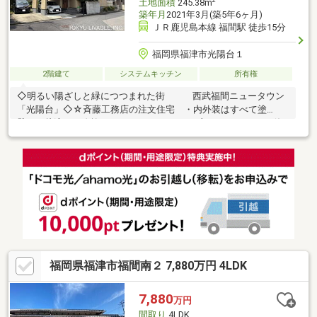
土地面積
245.38m
築年月
2021年3月(築5年6ヶ月)
ＪＲ鹿児島本線 福間駅 徒歩15分
福岡県福津市光陽台１
2階建て
システムキッチン
所有権
◇明るい陽ざしと緑につつまれた街 西武福間ニュータウン
「光陽台」◇☆斉藤工務店の注文住宅 ・内外装はすべて塗
壁 ・片流れの吹抜け ・LDK／トイレの一部にエコカラット使
用 ・床下エアコン などなど、こだわり多数です！◎令和3年3
月建築◎耐震等級3◎駐車場2台分(車種により3台駐車可) ～北側
は6.2ｍ幅の道路、東側は通路、 東南側は遊歩道に面
しています～
福岡県福津市福間南２ 7,880万円 4LDK
7,880
万円
間取り
4LDK