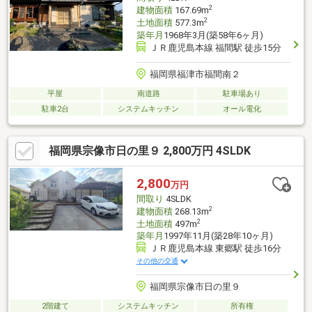
2
建物面積
167.69m
2
土地面積
577.3m
築年月
1968年3月(築58年6ヶ月)
ＪＲ鹿児島本線 福間駅 徒歩15分
福岡県福津市福間南２
平屋
南道路
駐車場あり
駐車2台
システムキッチン
オール電化
福岡県宗像市日の里９ 2,800万円 4SLDK
2,800
万円
間取り
4SLDK
2
建物面積
268.13m
2
土地面積
497m
築年月
1997年11月(築28年10ヶ月)
ＪＲ鹿児島本線 東郷駅 徒歩16分
その他の交通
福岡県宗像市日の里９
2階建て
システムキッチン
所有権