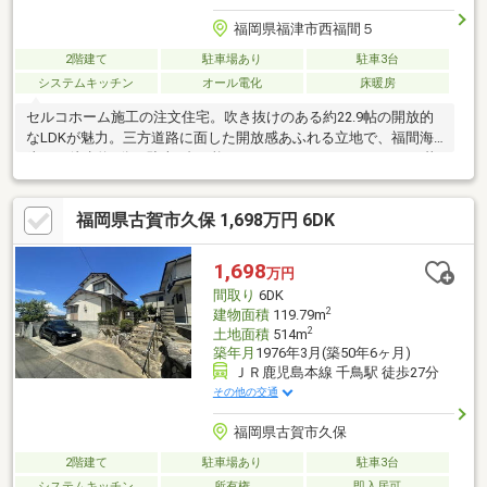
福岡県福津市西福間５
2階建て
駐車場あり
駐車3台
システムキッチン
オール電化
床暖房
セルコホーム施工の注文住宅。吹き抜けのある約22.9帖の開放的
なLDKが魅力。三方道路に面した開放感あふれる立地で、福間海
岸まで徒歩約3分。駐車4台可能でセカンドハウスやゆとりある暮
らしにもおすすめです。〇三方道路に面した開放的な区画北側・
東側・西側の三方道路で、・陽当たり・風通し・開放感すべてを
福岡県古賀市久保 1,698万円 6DK
確保しやすい好立地条件。〇福間海岸まで徒歩約3分の好立地人気
の福間海岸が徒歩圏内。海辺の散歩やランニングなど、リゾート
感ある暮らしが日常になります。〇駐車4台可能来客時も安心のゆ
1,698
万円
とりある駐車スペース。複数台所有やアウトドア好きにもおすす
間取り
6DK
め。
2
建物面積
119.79m
2
土地面積
514m
築年月
1976年3月(築50年6ヶ月)
ＪＲ鹿児島本線 千鳥駅 徒歩27分
その他の交通
福岡県古賀市久保
2階建て
駐車場あり
駐車3台
システムキッチン
所有権
即入居可