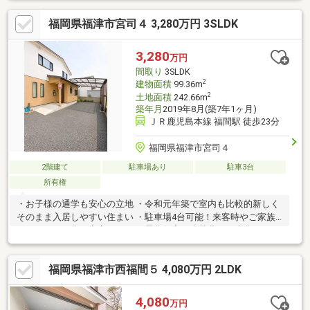
にはウォークインクローゼット付き！安心の収納力ですね○閑静
福岡県福津市宮司４ 3,280万円 3SLDK
な住宅街にある落ち着いた住環境です○小学校は徒歩６分と毎日
の通学に便利です
3,280
万円
間取り
3SLDK
2
建物面積
99.36m
2
土地面積
242.66m
築年月
2019年8月(築7年1ヶ月)
ＪＲ鹿児島本線 福間駅 徒歩23分
福岡県福津市宮司４
2階建て
駐車場あり
駐車3台
所有権
・お子様の通学も安心の立地 ・令和元年築で室内も比較的新しく
そのまま入居しやすい住まい ・駐車場4台可能！来客時やご家族
それぞれのお車も安心 ・オール電化住宅で光熱費を一本化でき、
家計にも優しい ・省令準耐火構造のため、火災保険料を抑えられ
るメリットあり・食器洗い乾燥機付きで毎日の家事を時短 ・IHク
福岡県福津市西福間５ 4,080万円 2LDK
ッキングヒーター採用でお子様がいるご家庭も安心 ・約16帖の
広々LDKで家族団らんを楽しめる空間 ・4帖の納戸付きで季節用
品や趣味の道具もスッキリ収納 ・全居室収納付きで収納力も充実
4,080
万円
・南側のお庭・ウッドデッキ付きでBBQやお子様のプール、ガー