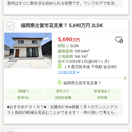
室内はすぐに新生活を始められる状態です。ワンフロアで生活が
完結する間取りは家事動線もスムーズで、将来を見据えた住み替
えにもおすすめ。駐車場は並列2台分を確保しており、通勤や来客
時も安心です。周辺にはスーパーやコンビニなど生活施設も揃
福岡県古賀市花見東７ 5,690万円 2LDK
い、日々のお買い物にも便利な立地です。舞の里小学校徒歩22
分、古賀北中学校徒歩6分と子育て環境も整っています。平屋をお
探しの方は、ぜひ一度現地で住み心地をご体感ください。
5,690
万円
間取り
2LDK
2
建物面積
109.64m
2
土地面積
166.1m
築年月
2023年2月(築3年7ヶ月)
ＪＲ鹿児島本線 千鳥駅 徒歩8分
その他の交通
福岡県古賀市花見東７
2階建て
都市ガス
駐車場あり
駐車3台
浴室乾燥機
所有権
■おすすめＰＯＩＮＴ■・太陽光3.1kw搭載！月々のランニングコ
スト負担の軽減を見込むことができます！・拘り抜いて考えられ
た注文住宅！毎日の生活動線から将来的なライフスタイルの変化
も加味して建てられております！・築浅美邸！内観、外観ともに
築浅ならではの美しさです♪軽量鉄骨造のため、長い間住み続ける