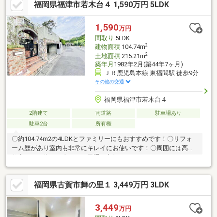
福岡県福津市若木台４ 1,590万円 5LDK
ことができる安心感もあります◎・1階のWICはLDKと脱衣室の2
方向から入ることができるため家事効率が上がり、2階の納戸は書
斎としての活用も可能です！・JR鹿児島本線「千鳥」駅まで徒歩
1,590
万円
約8分！一部の区間快速列車と普通列車停車駅につき、速さと便利
間取り
5LDK
さの両方の良さを身近にご利用いただけます☆
2
建物面積
104.74m
2
土地面積
215.21m
築年月
1982年2月(築44年7ヶ月)
ＪＲ鹿児島本線 東福間駅 徒歩9分
その他の交通
福岡県福津市若木台４
2階建て
南道路
駐車場あり
駐車2台
所有権
〇約104.74m2の4LDKとファミリーにもおすすめです！〇リフォ
ーム歴があり室内も非常にキレイにお使いです！〇周囲には高層
住宅もない為、日当たり、風通し良好で、ウッドデッキでのんび
りお過ごしできます！〇キッチンには勝手口付と毎日の家事も快
適になります！〇納戸やクローゼットなど収納が充実していま
福岡県古賀市舞の里１ 3,449万円 3LDK
す！荷物が多いお客様でも安心です！〇JR鹿児島本線「東福間」
駅まで徒歩約9分と通勤・通学にも非常に便利です！〇神興東小学
校まで徒歩約1分とお子様の毎日の通学も安心です！〇その他拡張
3,449
万円
工事・リフォーム・リノベーション相談承ります！〇お気軽にお