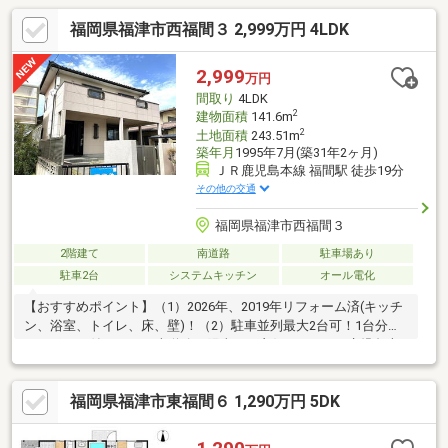
福岡県福津市西福間３ 2,999万円 4LDK
2,999
万円
間取り
4LDK
2
建物面積
141.6m
2
土地面積
243.51m
築年月
1995年7月(築31年2ヶ月)
ＪＲ鹿児島本線 福間駅 徒歩19分
その他の交通
福岡県福津市西福間３
2階建て
南道路
駐車場あり
駐車2台
システムキッチン
オール電化
【おすすめポイント】（1）2026年、2019年リフォーム済(キッチ
ン、浴室、トイレ、床、壁)！（2）駐車並列最大2台可！1台分の
カーポート付き♪（3）南道路で陽当たり良好！（4）JR鹿児島本
線「福間」駅徒歩19分！バス停徒歩4分！（5）小学校徒歩7分・
中学校徒歩15分で子育て安心！（6）落ち着いた暮らしが叶う閑
福岡県福津市東福間６ 1,290万円 5DK
静な住宅街♪（7）「フレスポ花見が丘（ルミエール）」約1ｋｍ
で買い物便利！（8）141.6ｍ2の広々4LDK！全居室6帖以上で各部
屋広々！（9）1階のシャッター雨戸全て電動式！