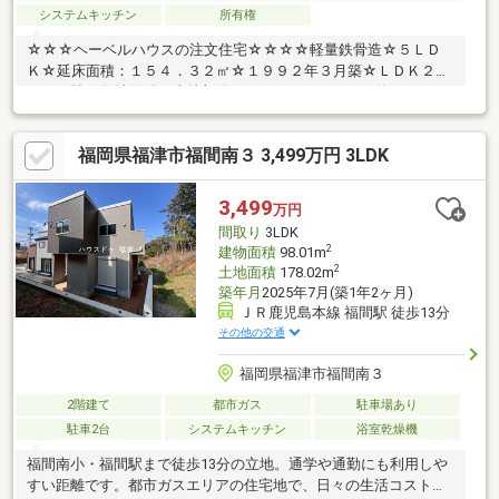
システムキッチン
所有権
☆☆☆ヘーベルハウスの注文住宅☆☆☆☆軽量鉄骨造☆５ＬＤ
Ｋ☆延床面積：１５４．３２㎡☆１９９２年３月築☆ＬＤＫ２
２．５帖☆敷地面積（本地部分）：５４２．８３㎡（約１６４．
２０坪）☆駐車場３台分以上確保可（車種によります）☆広々庭
付き☆電動シャッター付
福岡県福津市福間南３ 3,499万円 3LDK
3,499
万円
間取り
3LDK
2
建物面積
98.01m
2
土地面積
178.02m
築年月
2025年7月(築1年2ヶ月)
ＪＲ鹿児島本線 福間駅 徒歩13分
その他の交通
福岡県福津市福間南３
2階建て
都市ガス
駐車場あり
駐車2台
システムキッチン
浴室乾燥機
福間南小・福間駅まで徒歩13分の立地。通学や通勤にも利用しや
すい距離です。都市ガスエリアの住宅地で、日々の生活コストを