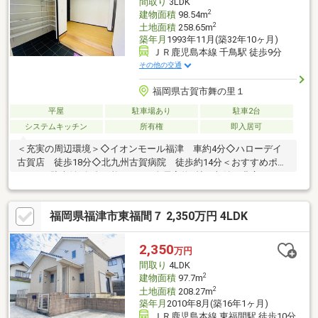
間取り
3LDK
問合せください！
2
建物面積
98.54m
2
土地面積
258.65m
築年月
1993年11月(築32年10ヶ月)
ＪＲ鹿児島本線 千鳥駅 徒歩9分
その他の交通
福岡県古賀市舞の里１
平屋
駐車場あり
駐車2台
システムキッチン
所有権
即入居可
＜充実の周辺環境＞◇イオンモール福津 車約4分◇ハローデイ
古賀店 徒歩18分◇北九州古賀病院 徒歩約14分＜おすすめポイ
ント＞○駐車並列2台可能です！○全居室約6帖で収納も豊富です！
○玄関も解放感があるのでスッキリ見えます！
福岡県福津市東福間７ 2,350万円 4LDK
2,350
万円
間取り
4LDK
2
建物面積
97.7m
2
土地面積
208.27m
築年月
2010年8月(築16年1ヶ月)
ＪＲ鹿児島本線 東福間駅 徒歩10分