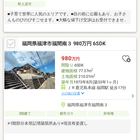
即入居可
■子育て世帯に人気のエリアです。■目の前に公園もあり、お子さ
んものびのびすごせます。■大幅な値下げ交渉はお受付できませ
ん。＊＊＊＊＊＊＊＊＊＊＊＊＊＊＊＊＊＊＊＊まずはオンライ
ンでのご相談だけでも大丈夫です！メール、電話、LINEでもっと
詳しい情報をお伝えします。＊＊＊＊＊＊＊＊＊＊＊＊＊＊＊＊
福岡県福津市福間南３ 980万円 6SDK
＊＊＊＊【周辺環境】◇日の里西小学校 徒歩5分 ◇鳥栖中学校
徒歩7分◇スーパー：サニー日の里店 徒歩15分◇コンビニ：ロー
ソン 徒歩12分◇日の里第10号公園 徒歩1分◇宗像市役所 車8
980
万円
分◇イオンモール福津 車10分
間取り
6SDK
2
建物面積
77.37m
2
土地面積
210.01m
築年月
1973年8月(築53年1ヶ月)
ＪＲ鹿児島本線 福間駅 徒歩17分
その他の交通
福岡県福津市福間南３
2階建て
都市ガス
所有権
※1階部分未登記増築箇所あり※現況有姿渡し