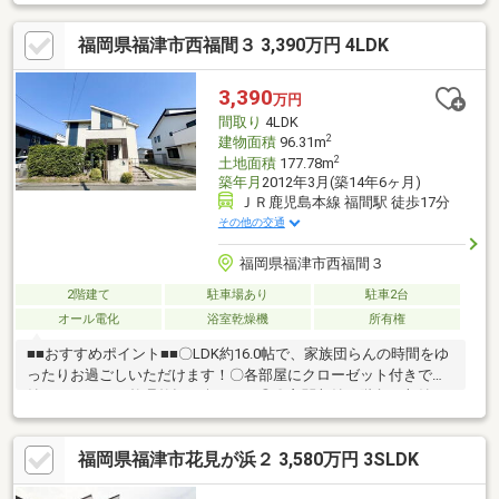
福岡県福津市西福間３ 3,390万円 4LDK
3,390
万円
間取り
4LDK
2
建物面積
96.31m
2
土地面積
177.78m
築年月
2012年3月(築14年6ヶ月)
ＪＲ鹿児島本線 福間駅 徒歩17分
その他の交通
福岡県福津市西福間３
2階建て
駐車場あり
駐車2台
オール電化
浴室乾燥機
所有権
■■おすすめポイント■■〇LDK約16.0帖で、家族団らんの時間をゆ
ったりお過ごしいただけます！〇各部屋にクローゼット付きで収
納がたっぷり、整理整頓が楽々です◎〇玄関収納や階段下収納な
ど充実！室内がすっきり片付き、快適な暮らしが実現します◎〇
広々としたバルコニーで、洗濯物も多くお干しいただけます！天
福岡県福津市花見が浜２ 3,580万円 3SLDK
気の良い日のお洗濯も快適に行えます♪〇福間小学校まで徒歩約3
分、福間中学校まで徒歩約15分です！お子様の通学にも安心な立