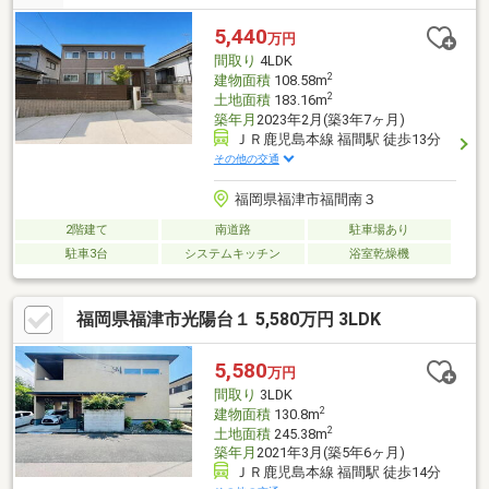
小さなお子様が走り回ることもできます♪○オール電化住宅のた
め、月々のランニングコストが抑えられます♪○ゆとりのある3台
5,440
万円
分の駐車スペース！来客時にも安心○陽当たり、通風ともに良好
間取り
4LDK
です♪
2
建物面積
108.58m
2
土地面積
183.16m
築年月
2023年2月(築3年7ヶ月)
ＪＲ鹿児島本線 福間駅 徒歩13分
その他の交通
福岡県福津市福間南３
2階建て
南道路
駐車場あり
駐車3台
システムキッチン
浴室乾燥機
福岡県福津市光陽台１ 5,580万円 3LDK
5,580
万円
間取り
3LDK
2
建物面積
130.8m
2
土地面積
245.38m
築年月
2021年3月(築5年6ヶ月)
ＪＲ鹿児島本線 福間駅 徒歩14分