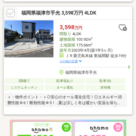
地約７３坪、建坪約４２坪の４ＬＤＫ ◎光熱費を一元化できる
オール電化住宅 ◎カースペース普通車並列２台分有り ◎食洗
福岡県福津市手光 3,598万円 4LDK
機付きキッチン、浴室暖房乾燥機有り ◎１階電動シャッター完
備■ 周辺施設 ━━━━━━━━━━━━━━・・・・・
◎「ゆめマート福津」まで徒歩約１３分 ◎「ドラッグコスモス
3,598
万円
西福間店」まで徒歩約９分 ◎「ローソン福津花見が丘一丁目
間取り
4LDK
店」まで徒歩約１０分 ◎「福間小学校」まで徒歩約６分
2
建物面積
103.92m
◎「福間中学校」まで徒歩約１５分
2
土地面積
175.66m
築年月
2025年4月(築1年5ヶ月)
ＪＲ鹿児島本線 東福間駅 徒歩19分
その他の交通
福岡県福津市手光
2階建て
駐車場あり
駐車3台
システムキッチン
オール電化
所有権
＋・物件ポイント・＋◎安心のオール電化住宅！◎エネルギー消
費性能☆6！断熱性能☆5！…夏は涼しく冬は暖かい室温を保ちや
すいです♪◎安心の省令準耐火住宅♪…火災保険料の割引など受け
られます♪＋・周辺環境・＋・神興東小…徒歩22分・福間東中…徒
歩20分・ダイレックス…徒歩8分・ミニストップ…徒歩10分・郵便
局…徒歩5分・ドラッグストア…徒歩17分＼他の物件も合わせてご
紹介可能です♪／色々な不動産会社に問い合わせる必要なし！☆