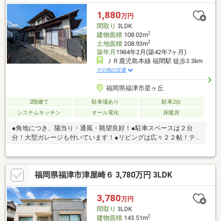
1,880
万円
間取り
3LDK
2
建物面積
108.02m
2
土地面積
208.93m
築年月
1984年2月(築42年7ヶ月)
ＪＲ鹿児島本線 福間駅 徒歩3.3km
その他の交通
福岡県福津市星ヶ丘
2階建て
駐車場あり
駐車2台
システムキッチン
オール電化
床暖房
●角地につき、陽当り・通風・眺望良好！●駐車スペースは２台
分！大型ガレージも付いています！●リビングは広々２２帖！テ
レビ台も備え付けてますので、テレビボードをご用意していただ
く必要がありません！●和室には珍しい床暖房付きです！●車好
き、バイク好きの方おすすめ！電動シャッター付きのガレージ完
福岡県福津市津屋崎６ 3,780万円 3LDK
備！【充実のリフォーム内容】外壁塗装、洗面化粧台交換、トイ
レ交換、フローリング上張り、クロス張替、畳新調、ハウスクリ
ーニング済み
3,780
万円
間取り
3LDK
2
建物面積
143.51m