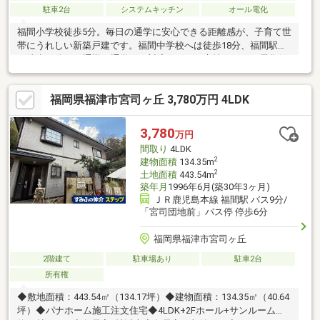
駐車2台
システムキッチン
オール電化
福間小学校徒歩5分。毎日の通学に安心できる距離感が、子育て世
帯にうれしい新築戸建です。福間中学校へは徒歩18分、福間駅へ
も徒歩15分と、通勤・通学にも対応しやすい立地。オール電化仕
様で、日々の家事や光熱費管理もシンプルに行えます。1階にはコ
ートクロークを備えており、上着やバッグ、外遊び用品までまと
福岡県福津市宮司ヶ丘 3,780万円 4LDK
めて収納可能。帰宅後の動線が整い、LDKをすっきり保ちやすい
設計です。バルコニーは設けず、その分ちょっとしたお庭を確
保。洗濯物干しやお子さまの外遊びなど、暮らしに合わせて活用
3,780
万円
できる住まいです。実際の動線や使い勝手は、ぜひ現地でご体感
間取り
4LDK
ください。残り1棟です。
2
建物面積
134.35m
2
土地面積
443.54m
築年月
1996年6月(築30年3ヶ月)
ＪＲ鹿児島本線 福間駅 バス9分/
「宮司団地前」バス停 停歩6分
福岡県福津市宮司ヶ丘
2階建て
駐車場あり
駐車2台
所有権
◆敷地面積：443.54㎡（134.17坪）◆建物面積：134.35㎡（40.64
坪）◆パナホーム施工注文住宅◆4LDK+2Fホール+サンルーム◆