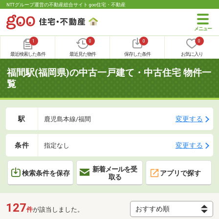
NTTグループ運営の不動産総合サイト goo住宅・不動産
1
0
0
0
最近検索した条件
最近見た物件
保存した条件
お気に入り
福間駅(福岡県)の中古一戸建て・中古住宅 物件一
覧
駅
変更する
鹿児島本線/福間
条件
変更する
指定なし
新着メールを受
検索条件を保存
アプリで探す
取る
127
件
が該当しました。