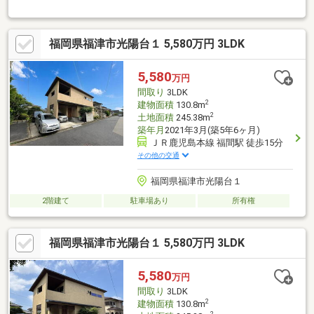
約18帖のLDK◆各居室6帖以上◆各居室に収納あり◆シャッター
付き車庫2台分（車種による）◆広々とした庭があります◆自然
環境に恵まれている立地◆別荘(感覚)でも使える立地条件
福岡県福津市光陽台１ 5,580万円 3LDK
5,580
万円
間取り
3LDK
2
建物面積
130.8m
2
土地面積
245.38m
築年月
2021年3月(築5年6ヶ月)
ＪＲ鹿児島本線 福間駅 徒歩15分
その他の交通
福岡県福津市光陽台１
2階建て
駐車場あり
所有権
福岡県福津市光陽台１ 5,580万円 3LDK
5,580
万円
間取り
3LDK
2
建物面積
130.8m
2