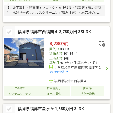
【内装工事】・洋室床：フロアタイル上張り・和室床：畳の表替
え・水廻り一式：ハウスクリーニング済み【庭】・約70坪のお庭
があり、みかんの樹や梅の木があります！・畑やガーデニング
等、用途様々です！【駐車場】・玄関側に1台・お庭側に並列2台
の3台駐車可能です！
福岡県福津市西福間４ 3,780万円 3SLDK
3,780
万円
間取り
3SLDK
2
建物面積
101.85m
2
土地面積
198m
築年月
2015年12月(築10年9ヶ月)
ＪＲ鹿児島本線 福間駅 徒歩33分
その他の交通
福岡県福津市西福間４
2階建て
駐車場あり
駐車3台
システムキッチン
オール電化
浴室乾燥機
福岡県福津市星ヶ丘 1,880万円 3LDK