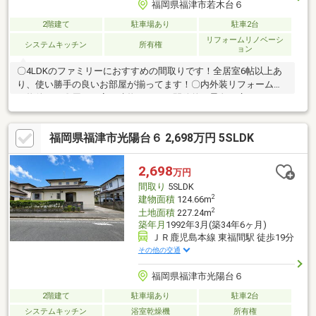
福岡県福津市若木台６
2階建て
駐車場あり
駐車2台
リフォームリノベーシ
システムキッチン
所有権
ョン
〇4LDKのファミリーにおすすめの間取りです！全居室6帖以上あ
り、使い勝手の良いお部屋が揃ってます！〇内外装リフォーム済
み物件です〇周りに高い建物がなく、開放的な景色が広がります
〇イオンモール福津まで車で約5分です！お休みの日のお出かけ
や、日常のお買い物もしやすい立地です！〇周りを山々に囲まれ
福岡県福津市光陽台６ 2,698万円 5SLDK
た自然豊かな穏やかなお土地です。落ち着いた環境で子育てされ
たい方にもおすすめですね〇交通量が少なく、小さなお子様がい
らっしゃる方も安心の住環境です〇日当たり良好です！お洗濯を
2,698
万円
外に干してもすぐに乾きそうですね〇ぜひナカジツまでお気軽に
間取り
5SLDK
お問い合わせください！
2
建物面積
124.66m
2
土地面積
227.24m
築年月
1992年3月(築34年6ヶ月)
ＪＲ鹿児島本線 東福間駅 徒歩19分
その他の交通
福岡県福津市光陽台６
2階建て
駐車場あり
駐車2台
システムキッチン
浴室乾燥機
所有権