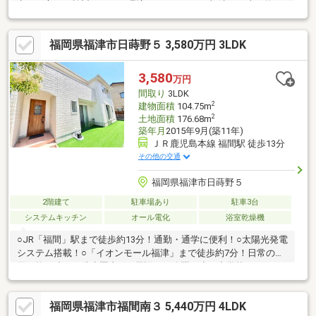
考える方にも検討しやすい環境。イオンモール福津まで車で約4
分。ショッピングや映画館などもあり、休日のお出かけ先として
も利用しやすい施設です。将来2部屋として利用できる設計の洋室
福岡県福津市日蒔野５ 3,580万円 3LDK
が特徴の4号棟。お子様の成長やご家族構成の変化に合わせて使い
方を検討できる間取りです。全居室フローリング仕様となってお
り、掃除もしやすい室内環境です。なお、現地は坂道の途中に位
3,580
万円
置しています。周辺環境や距離感も含めて現地にてご確認くださ
間取り
3LDK
い。
2
建物面積
104.75m
2
土地面積
176.68m
築年月
2015年9月(築11年)
ＪＲ鹿児島本線 福間駅 徒歩13分
その他の交通
福岡県福津市日蒔野５
2階建て
駐車場あり
駐車3台
システムキッチン
オール電化
浴室乾燥機
○JR「福間」駅まで徒歩約13分！通勤・通学に便利！○太陽光発電
システム搭載！○「イオンモール福津」まで徒歩約7分！日常のお
買い物も映画も徒歩圏内！○ 周辺には公園や小・中学校もあり、
子育て環境も良好！○３LDK＋全居室収納付きで、家族それぞれの
空間も確保！○ 全居室収納付きで荷物が多い家族世帯でも安心で
福岡県福津市福間南３ 5,440万円 4LDK
す○ 広々としたお庭付き！人工芝が綺麗に敷かれており、BBQや