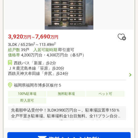
3,920
7,690
万円～
万円
2
2
3LDK / 65.25m
～113.49m
総戸数
39戸
入居可能時期
即引渡可
価格帯
4,200万円台・4,300万円台（各5戸）
西鉄バス「新屋」歩2分
ＪＲ鹿児島本線「笹原」歩20分
西鉄天神大牟田線「井尻」歩24分
福岡県福岡市博多区板付５
100%駐車場
無料駐車場
ペット可
即入居可
先着順申込受付中！3LDK3900万円台～。駐車場設置率153％
全戸平置き駐車場。駐車場料金1台目無料。全11プラン自分に
合った間取りが見つかる。通風採光に優れた南東向き全39
戸。