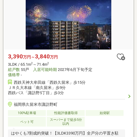
3,390
3,840
万円～
万円
2
2
3LDK / 65.1m
～71.4m
総戸数
55戸
入居可能時期
2027年6月下旬予定
価格帯
-
西鉄天神大牟田線「西鉄久留米」歩15分
ＪＲ久大本線「南久留米」歩9分
西鉄バス「諏訪野5丁目」歩3分
福岡県久留米市諏訪野町
100%駐車場
性能評価書取得
始発駅
スーパーまで徒歩5分
ペット可
以内
はやくも7割成約突破！【3LDK3390万円】全戸分の平置き駐