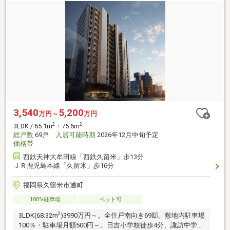
3,540
5,200
万円～
万円
2
2
3LDK / 65.1m
・75.6m
総戸数
69戸
入居可能時期
2026年12月中旬予定
価格帯
-
西鉄天神大牟田線「西鉄久留米」歩13分
ＪＲ鹿児島本線「久留米」歩16分
福岡県久留米市通町
100%駐車場
ペット可
2
3LDK(68.32m
)3990万円～。全住戸南向き69邸。敷地内駐車場
100％・駐車場月額500円～。日吉小学校徒歩4分、諏訪中学校