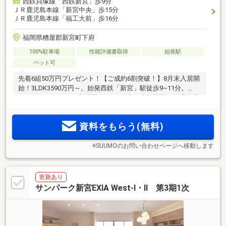
西鉄貝塚線「西鉄新宮」歩9分
ＪＲ鹿児島本線「新宮中央」歩15分
ＪＲ鹿児島本線「福工大前」歩16分
福岡県糟屋郡新宮町下府
100%駐車場
性能評価書取得
始発駅
ペット可
先着6組50万円プレゼント！【ご成約6割突破！】8月末入居開
始！3LDK3590万円～。始発西鉄「新宮」駅徒歩9~11分。
2LDK~4LDK10タイプの間取りをご用意。大規模区画整理事業
により形成された良好な住環境に平置き駐車場150％2台目可
能。ZEH-M Oriented・エネファーム・住戸前専用宅配ボック
資料をもらう(無料)
ス・玄関前ゴミ回収サービス。
※SUUMOのお問い合わせページへ移動します
更新あり
サンパーク新宮EXIA West-I・II 第3期1次