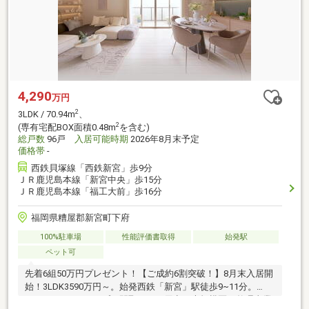
4,290
万円
2
3LDK / 70.94m
、
2
(専有宅配BOX面積0.48m
を含む)
総戸数
96戸
入居可能時期
2026年8月末予定
価格帯
-
西鉄貝塚線「西鉄新宮」歩9分
ＪＲ鹿児島本線「新宮中央」歩15分
ＪＲ鹿児島本線「福工大前」歩16分
福岡県糟屋郡新宮町下府
100%駐車場
性能評価書取得
始発駅
ペット可
先着6組50万円プレゼント！【ご成約6割突破！】8月末入居開
始！3LDK3590万円～。始発西鉄「新宮」駅徒歩9~11分。
2LDK~4LDK10タイプの間取りをご用意。大規模区画整理事業