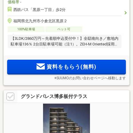
価格帯
-
西鉄バス「黒原一丁目」歩2分
福岡県北九州市小倉北区黒原２
100%駐車場
ペット可
【3LDK/2860万円～先着順申込受付中！】全邸南向き／敷地内
駐車場136％ 2台目駐車場可能（注1）。ZEH-M Oriented採用。
＜モデルルーム公開中＞
資料をもらう(無料)
※SUUMOのお問い合わせページへ移動します
グランドパレス博多板付テラス