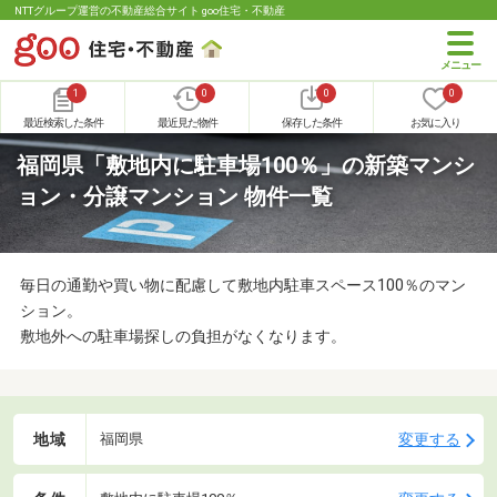
NTTグループ運営の不動産総合サイト goo住宅・不動産
1
0
0
0
最近検索した条件
最近見た物件
保存した条件
お気に入り
福岡県「敷地内に駐車場100％」の新築マンシ
ョン・分譲マンション 物件一覧
毎日の通勤や買い物に配慮して敷地内駐車スペース100％のマン
ション。
敷地外への駐車場探しの負担がなくなります。
地域
変更する
福岡県