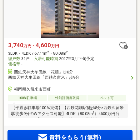
3,740
4,600
万円・
万円
2
2
3LDK・4LDK / 67.11m
・80.08m
総戸数
32戸
入居可能時期
2027年3月下旬予定
価格帯
-
西鉄天神大牟田線「花畑」歩8分
西鉄天神大牟田線「西鉄久留米」歩9分
福岡県久留米市西町
100%駐車場
性能評価書取得
ペット可
【平置き駐車場100％完備】【西鉄花畑駅徒歩8分×西鉄久留米
2
駅徒歩9分のWアクセス可能】4LDK（80.08m
）4600万円台・
2
3LDK（67.11m
）3700万円台。第一種住居地域ならではの落
ち着きのある住空間。最終期分譲受付中。
資料をもらう(無料)