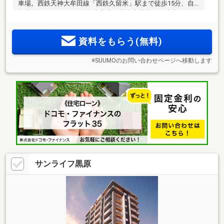
車場。西鉄天神大牟田線「西鉄久留米」駅まで徒歩15分、自
転車5分（1180m）、久留米市立西国分小学校まで徒歩3分
（220m）。 (注)玄関前ゴミ回収サービス・オール浄水。ZEH-
M Orientedで新築分譲マンションならではの豊かな暮らしを実
資料をもらう(無料)
現。ザ・ビッグ徒歩5分。
※SUUMOのお問い合わせページへ移動します
サンライフ黒原