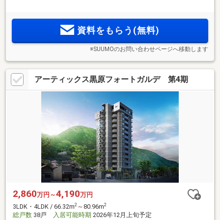
算10万円台）】八幡東区最高層（※1）地上20階タワーレジデ
ンス。全邸南向き。敷地内駐車場100％完備。1フロア3邸・角
住戸率68％。IoTシステム採用。ZEH-M（予定）。公園や学校
資料をもらう(無料)
が徒歩圏内の子育て環境
※SUUMOのお問い合わせページへ移動します
アーティックス黒原フォートガルデ 第4期
2,860
4,190
万円～
万円
2
2
3LDK・4LDK / 66.32m
～80.96m
総戸数
38戸
入居可能時期
2026年12月上旬予定