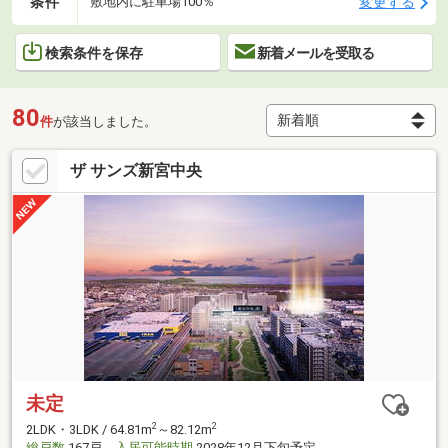
条件
変更する
敷地内に駐車場100％
検索条件を保存
新着メールを受取る
80
件
が該当しました。
ザ サンズ新宮中央
未定
2
2
2LDK・3LDK / 64.81m
～82.12m
総戸数
167戸
入居可能時期
2028年12月下旬予定