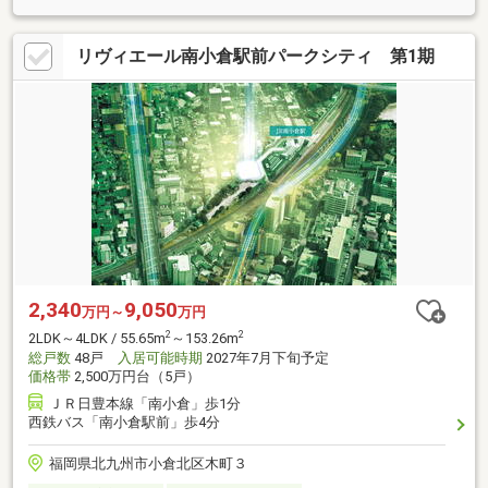
リヴィエール南小倉駅前パークシティ 第1期
2,340
9,050
万円～
万円
2
2
2LDK～4LDK / 55.65m
～153.26m
総戸数
48戸
入居可能時期
2027年7月下旬予定
価格帯
2,500万円台（5戸）
ＪＲ日豊本線「南小倉」歩1分
西鉄バス「南小倉駅前」歩4分
福岡県北九州市小倉北区木町３