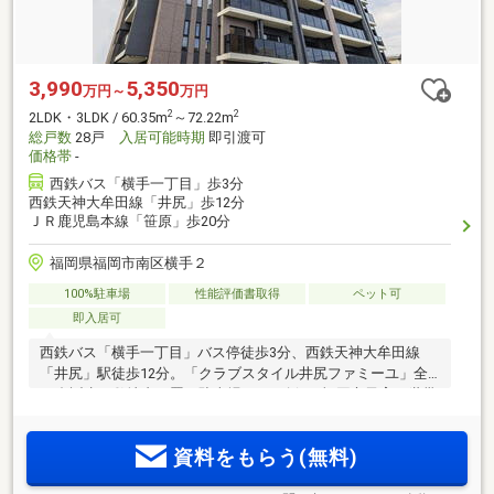
3,990
5,350
万円～
万円
2
2
2LDK・3LDK / 60.35m
～72.22m
総戸数
28戸
入居可能時期
即引渡可
価格帯
-
西鉄バス「横手一丁目」歩3分
西鉄天神大牟田線「井尻」歩12分
ＪＲ鹿児島本線「笹原」歩20分
福岡県福岡市南区横手２
100%駐車場
性能評価書取得
ペット可
即入居可
西鉄バス「横手一丁目」バス停徒歩3分、西鉄天神大牟田線
「井尻」駅徒歩12分。「クラブスタイル井尻ファミーユ」全
28邸誕生！敷地内平置き駐車場100％確保。福岡市子育て世帯
市内引越し応援助成金の利用可（一定要件該当者。利用には
条件・制約あり）。「先着5邸 限定」100万円相当家具付き分
資料をもらう(無料)
譲実施中！