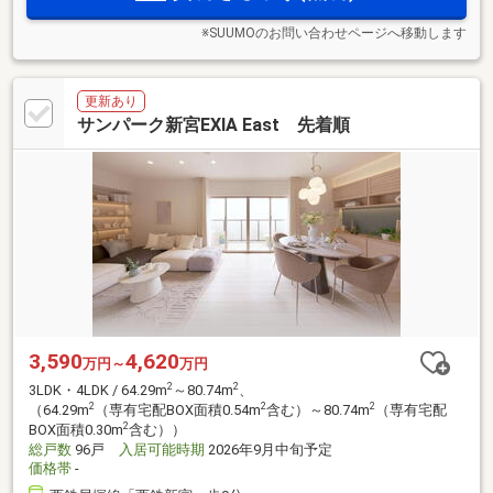
※SUUMOのお問い合わせページへ移動します
更新あり
サンパーク新宮EXIA East 先着順
3,590
4,620
万円～
万円
2
2
3LDK・4LDK / 64.29m
～80.74m
、
2
2
2
（64.29m
（専有宅配BOX面積0.54m
含む）～80.74m
（専有宅配
2
BOX面積0.30m
含む））
総戸数
96戸
入居可能時期
2026年9月中旬予定
価格帯
-