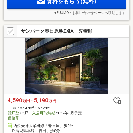
資料をもらう(無料)
※SUUMOのお問い合わせページへ移動します
サンパーク春日原駅EXIA 先着順
4,590
5,190
万円・
万円
2
2
3LDK / 62.47m
・67.2m
総戸数
52戸
入居可能時期
2027年6月予定
価格帯
-
西鉄天神大牟田線「春日原」歩2分
ＪＲ鹿児島本線「春日」歩8分