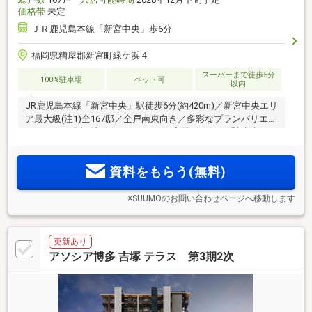
価格帯
未定
ＪＲ鹿児島本線「新宮中央」歩6分
福岡県糟屋郡新宮町緑ケ浜４
スーパーまで徒歩5分
100%駐車場
ペット可
以内
JR鹿児島本線「新宮中央」駅徒歩6分(約420m)／新宮中央エリ
ア最大級(注1)全167邸／全戸南東向き／多彩なプランバリエー
ション／日本初(注2)オートロック・宅配ボックス「顔認証セ
キュリティサービス」／人にも地球にも、やさしい住まい
「ZEH-M Oriented仕様(BELS取得予定)」
資料をもらう(無料)
※SUUMOのお問い合わせページへ移動します
更新あり
アソシア博多 吉塚 テラス 第3期2次