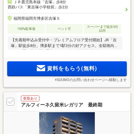
ＪＲ鹿児島本線「吉塚」歩8分
西鉄バス「東吉塚小学校前」歩2分
福岡県福岡市博多区吉塚５
スーパーまで徒歩5分
100%駐車場
ペット可
以内
【先着順申込み受付中・プレミアムフロア受付開始】JR「吉
塚」駅徒歩8分。博多駅まで1駅3分の好アクセス。全邸南向
き、平置き駐車場設置率100％、小・中学校徒歩4分。
資料をもらう(無料)
※SUUMOのお問い合わせページへ移動します
更新あり
アルフィーネ久留米レガリア 最終期