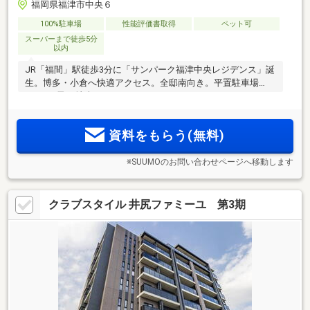
福岡県福津市中央６
100%駐車場
性能評価書取得
ペット可
スーパーまで徒歩5分
以内
JR「福間」駅徒歩3分に「サンパーク福津中央レジデンス」誕
生。博多・小倉へ快適アクセス。全邸南向き。平置駐車場
150％（飛び地含む）。
資料をもらう(無料)
※SUUMOのお問い合わせページへ移動します
クラブスタイル 井尻ファミーユ 第3期