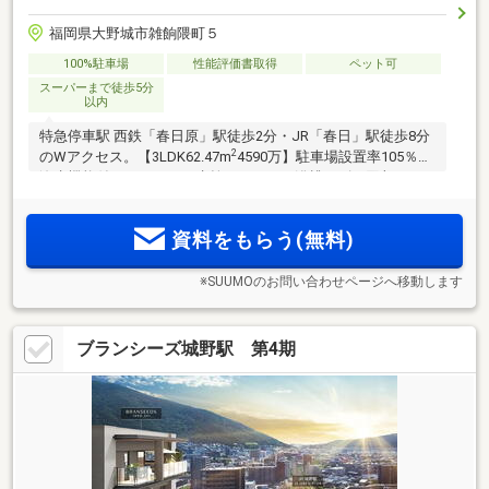
福岡県大野城市雑餉隈町５
100%駐車場
性能評価書取得
ペット可
スーパーまで徒歩5分
以内
特急停車駅 西鉄「春日原」駅徒歩2分・JR「春日」駅徒歩8分
2
のWアクセス。【3LDK62.47m
4590万】駐車場設置率105％。
浄水機能付きタッチレス水栓、おそうじ浴槽、ゴミ回収サー
ビス等のタイパとQOLがあがる充実の設備とサービス。24時
間営業サニー春日原店徒歩3分。
資料をもらう(無料)
※SUUMOのお問い合わせページへ移動します
ブランシーズ城野駅 第4期