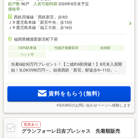
総戸数
96戸
入居可能時期
2026年8月末予定
価格帯
-
西鉄貝塚線「西鉄新宮」歩9分
ＪＲ鹿児島本線「新宮中央」歩15分
ＪＲ鹿児島本線「福工大前」歩16分
福岡県糟屋郡新宮町下府
100%駐車場
性能評価書取得
始発駅
ペット可
先着6組50万円プレゼント！【ご成約6割突破！】8月末入居開
始！3LDK3590万円～。始発西鉄「新宮」駅徒歩9~11分。
2LDK~4LDK10タイプの間取りをご用意。大規模区画整理事業
により形成された良好な住環境に平置き駐車場150％2台目可
能。ZEH-M Oriented・エネファーム・住戸前専用宅配ボック
資料をもらう(無料)
ス・玄関前ゴミ回収サービス。
※SUUMOのお問い合わせページへ移動します
更新あり
グランフォーレ日吉プレシャス 先着順販売