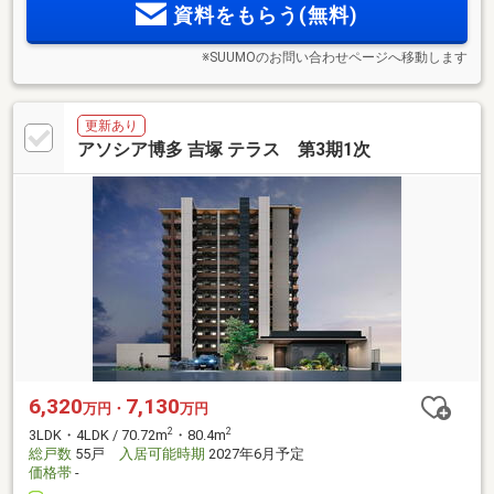
資料をもらう(無料)
※SUUMOのお問い合わせページへ移動します
更新あり
アソシア博多 吉塚 テラス 第3期1次
6,320
7,130
万円・
万円
2
2
3LDK・4LDK / 70.72m
・80.4m
総戸数
55戸
入居可能時期
2027年6月予定
価格帯
-