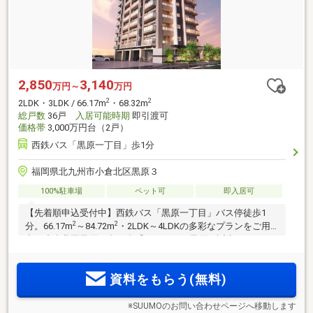
2,850
3,140
万円～
万円
2
2
2LDK・3LDK / 66.17m
・68.32m
総戸数
36戸
入居可能時期
即引渡可
価格帯
3,000万円台（2戸）
西鉄バス「黒原一丁目」歩1分
福岡県北九州市小倉北区黒原３
100%駐車場
ペット可
即入居可
【先着順申込受付中】西鉄バス「黒原一丁目」バス停徒歩1
2
2
分。66.17m
～84.72m
・2LDK～4LDKの多彩なプランをご用
意。小倉北区黒原に全36邸「サンライフ黒原」誕生。モデル
ルーム公開中。
資料をもらう(無料)
※SUUMOのお問い合わせページへ移動します