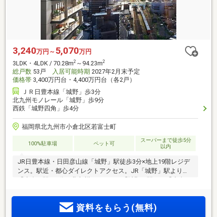
3,240
5,070
万円～
万円
2
2
3LDK・4LDK / 70.28m
～94.23m
総戸数
53戸
入居可能時期
2027年2月末予定
価格帯
3,400万円台・4,400万円台（各2戸）
ＪＲ日豊本線「城野」歩3分
北九州モノレール「城野」歩9分
西鉄「城野四角」歩4分
福岡県北九州市小倉北区若富士町
スーパーまで徒歩5分
100%駐車場
ペット可
以内
JR日豊本線・日田彦山線「城野」駅徒歩3分×地上19階レジデ
ンス。駅近・都心ダイレクトアクセス。JR「城野」駅より
「小倉」駅へ9分、北九州モノレール「城野」駅より「小倉」
駅へ8分。マックスバリュ城野駅前店徒歩3分、ゆめマート城
野徒歩6分など、商業施設も充実。陽光溢れる3LDK・4LDKの
資料をもらう(無料)
プラン。