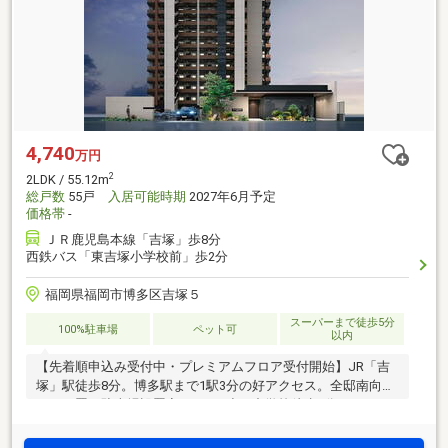
4,740
万円
2
2LDK / 55.12m
総戸数
55戸
入居可能時期
2027年6月予定
価格帯
-
ＪＲ鹿児島本線「吉塚」歩8分
西鉄バス「東吉塚小学校前」歩2分
福岡県福岡市博多区吉塚５
スーパーまで徒歩5分
100%駐車場
ペット可
以内
【先着順申込み受付中・プレミアムフロア受付開始】JR「吉
塚」駅徒歩8分。博多駅まで1駅3分の好アクセス。全邸南向
き、平置き駐車場設置率100％、小・中学校徒歩4分。