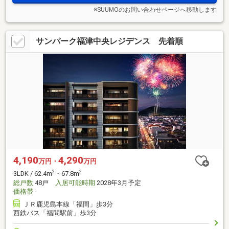
※SUUMOのお問い合わせページへ移動します
サンパーク福津中央レジデンス 先着順
4,190
4,290
万円・
万円
2
2
3LDK / 62.4m
・67.8m
総戸数
48戸
入居可能時期
2028年3月予定
価格帯
-
ＪＲ鹿児島本線「福間」歩3分
西鉄バス「福間駅前」歩3分