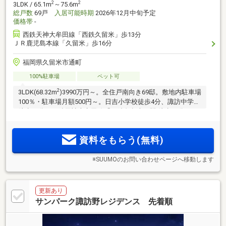
2
2
3LDK / 65.1m
～75.6m
総戸数
69戸
入居可能時期
2026年12月中旬予定
価格帯
-
西鉄天神大牟田線「西鉄久留米」歩13分
ＪＲ鹿児島本線「久留米」歩16分
福岡県久留米市通町
100%駐車場
ペット可
2
3LDK(68.32m
)3990万円～。全住戸南向き69邸。敷地内駐車場
100％・駐車場月額500円～。日吉小学校徒歩4分、諏訪中学校
徒歩20分。西鉄天神大牟田線「西鉄久留米」駅 徒歩13分、JR
鹿児島本線「久留米」駅 徒歩16分。天神・博多へのWアクセ
ス。
資料をもらう(無料)
※SUUMOのお問い合わせページへ移動します
更新あり
サンパーク諏訪野レジデンス 先着順