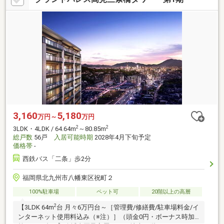
3,160
5,180
万円～
万円
2
2
3LDK・4LDK / 64.64m
～80.85m
総戸数
56戸
入居可能時期
2028年4月下旬予定
価格帯
-
西鉄バス「二条」歩2分
福岡県北九州市八幡東区祝町２
100%駐車場
ペット可
20階以上の高層
2
【3LDK 64m
台 月々6万円台～［管理費/修繕費/駐車場料金/イ
ンターネット使用料込み（※注）］（頭金0円・ボーナス時加