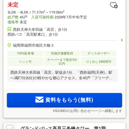
未定
2
2
3LDK・4LDK / 71.37m
～119.06m
総戸数
45戸
入居可能時期
2028年7月中旬予定
価格帯
未定
西鉄天神大牟田線「高宮」歩1分
西鉄バス「高宮駅東口」歩1分
福岡県福岡市南区大楠３
100%駐車場
性能評価書取得
ディスポーザー
スーパーまで徒歩5分
ペット可
ゴミ出し24時間可
以内
西鉄天神大牟田線「高宮」駅徒歩1分、「西鉄福岡(天神)」駅
へ3駅7分(6分)の軽やかな都心アクセス。全45戸「フリーディ
ア高宮駅前プレミアム」誕生！
資料をもらう(無料)
※SUUMOのお問い合わせページへ移動します
グランドパレス高見三条橋タワー 第1期