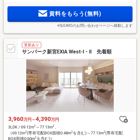
により形成された良好な住環境に平置き駐車場150％2台目可
能。ZEH-M Oriented・エネファーム・住戸前専用宅配ボック
資料をもらう(無料)
ス・玄関前ゴミ回収サービス。
※SUUMOのお問い合わせページへ移動します
更新あり
サンパーク新宮EXIA West-I・II 先着順
3,960
4,390
万円～
万円
2
2
3LDK / 69.12m
～77.13m
、
2
2
2
（69.12m
(専有宅配BOX面積0.48m
を含む)～77.13m
(専有宅配
2
BOX面積0.60m
を含む)）