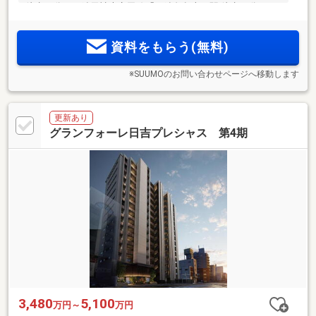
徒歩20分。西鉄天神大牟田線「西鉄久留米」駅 徒歩13分、JR
鹿児島本線「久留米」駅 徒歩16分。天神・博多へのWアクセ
ス。
資料をもらう(無料)
※SUUMOのお問い合わせページへ移動します
更新あり
グランフォーレ日吉プレシャス 第4期
3,480
5,100
万円～
万円