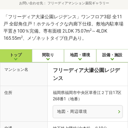
お問い合わせ先
フリーディアマンション薬院ギャラリー
「フリーディア大濠公園レジデンス」ワンフロア3邸 全11
戸 全邸角住戸！ホテルライクな内廊下仕様。敷地内駐車場
2
平置き100％完備。専有面積 2LDK 75.07m
～4LDK
2
165.55m
、メゾネットタイプ住戸あり。
トップ
間取り
地図・環境
設備・施設
マンション名
フリーディア大濠公園レジデ
ンス
住所
福岡県福岡市中央区草香江２丁目17区
268番1（地番）
地図・周辺環境