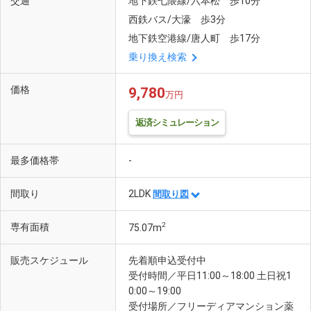
交通
地下鉄七隈線/六本松 歩10分
西鉄バス/大濠 歩3分
地下鉄空港線/唐人町 歩17分
乗り換え検索
価格
9,780
万円
返済シミュレーション
最多価格帯
-
間取り
2LDK
間取り図
2
専有面積
75.07m
販売スケジュール
先着順申込受付中
受付時間／平日11:00～18:00 土日祝1
0:00～19:00
受付場所／フリーディアマンション薬