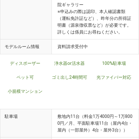
院ギャラリー
※申込みの際は認印、本人確認書類
（運転免許証など）、昨年分の所得証
明書（源泉徴収票など）が必要です。
詳しくは係員にお尋ねください。
モデルルーム情報
資料請求受付中
ディスポーザー
浄水器or活水器
100%駐車場
ペット可
ゴミ出し24時間可
光ファイバー対応
小規模マンション
駐車場
敷地内11台（料金1万4000円～1万800
0円／月、平面駐車場11台（屋内4台・
屋内（一部屋外）4台・屋外3台））