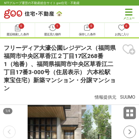
NTTグループ運営の不動産総合サイト goo住宅・不動産
0
1
0
0
最近検索した条件
最近見た物件
保存した条件
お気に入り
フリーディア大濠公園レジデンス（福岡県
福岡市中央区草香江２丁目17区268番
1（地番）、福岡県福岡市中央区草香江二
丁目17番3-000号（住居表示） 六本松駅
東宝住宅）新築マンション・分譲マンショ
ン
情報提供元
SUUMO
1
/
4