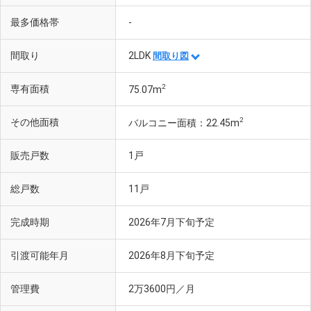
最多価格帯
-
間取り
2LDK
間取り図
2
専有面積
75.07m
2
その他面積
バルコニー面積：22.45m
販売戸数
1戸
総戸数
11戸
完成時期
2026年7月下旬予定
引渡可能年月
2026年8月下旬予定
管理費
2万3600円／月