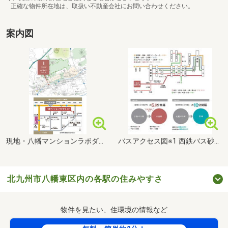
正確な物件所在地は、取扱い不動産会社にお問い合わせください。
案内図
現地・八幡マンションラボダイイチ案内図
バスアクセス図※1 西鉄バス砂津行き1番、22番、23番の合計本数で、6時～18時までの停車時刻間隔の平均となります。※2 西鉄高速バスいとうづ号で7時13分～33分までの停車時刻間隔となります。大蔵バス停から西鉄天神高速バスターミナルまでの所要時間となります。所要時間は西鉄バス時刻表に基づくものです。
北九州市八幡東区内の各駅の住みやすさ
物件を見たい、住環境の情報など