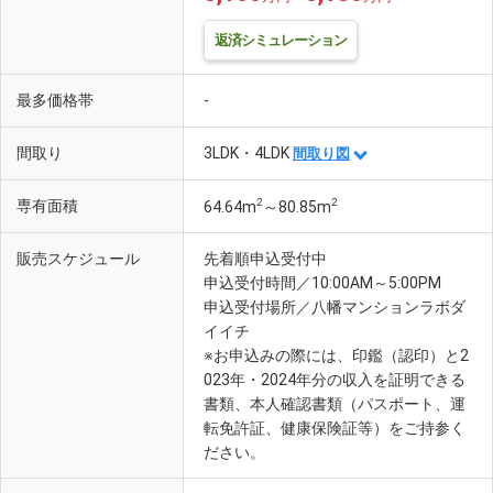
返済シミュレーション
最多価格帯
-
間取り
3LDK・4LDK
間取り図
2
2
専有面積
64.64m
～80.85m
販売スケジュール
先着順申込受付中
申込受付時間／10:00AM～5:00PM
申込受付場所／八幡マンションラボダ
イイチ
※お申込みの際には、印鑑（認印）と2
023年・2024年分の収入を証明できる
書類、本人確認書類（パスポート、運
転免許証、健康保険証等）をご持参く
ださい。