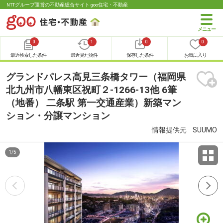
NTTグループ運営の不動産総合サイト goo住宅・不動産
0
1
0
0
最近検索した条件
最近見た物件
保存した条件
お気に入り
グランドパレス高見三条橋タワー（福岡県
北九州市八幡東区祝町２-1266-13他 6筆
（地番） 二条駅 第一交通産業）新築マン
ション・分譲マンション
情報提供元
SUUMO
1
/
5