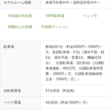
モデルルーム情報
来場予約受付中＜資料請求受付中＞
浄水器or活水器
100%駐車場
ペット可
20階以上の高層
中規模マンション
駐車場
敷地内61台（料金5000円～9000円／
月、賃貸駐車場：57台［屋外平面・軽
5台、屋外平面・普通2台、機械式50
台］、分譲駐車場：2区画4台［分譲駐
車場価格：450万円、分譲駐車場管理
費： 2000円／月、分譲駐車場修繕積
立金：1000円／月］）
自転車置場
57台収容（料金無）
バイク置場
4台収容（料金1000円／月）