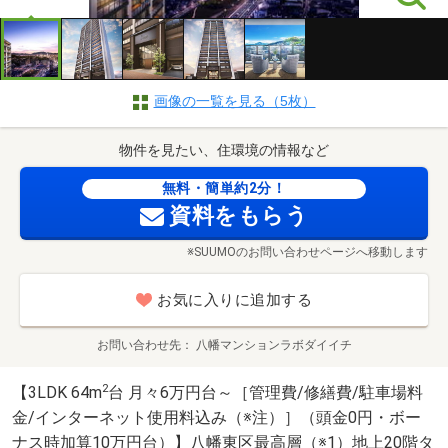
画像の一覧を見る（5枚）
物件を見たい、住環境の情報など
無料・簡単約2分！
資料をもらう
※SUUMOのお問い合わせページへ移動します
お気に入りに追加する
お問い合わせ先
八幡マンションラボダイイチ
2
【3LDK 64m
台 月々6万円台～［管理費/修繕費/駐車場料
金/インターネット使用料込み（※注）］（頭金0円・ボー
ナス時加算10万円台）】八幡東区最高層（※1）地上20階タ