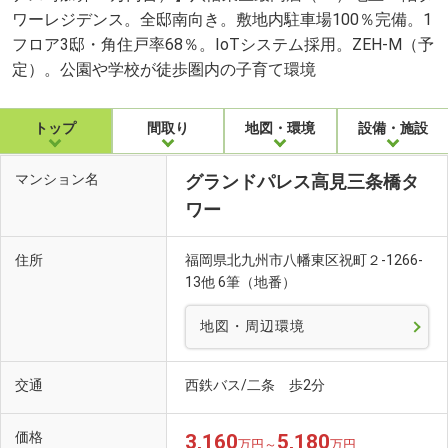
ワーレジデンス。全邸南向き。敷地内駐車場100％完備。1
フロア3邸・角住戸率68％。IoTシステム採用。ZEH-M（予
定）。公園や学校が徒歩圏内の子育て環境
トップ
間取り
地図・環境
設備・施設
マンション名
グランドパレス高見三条橋タ
ワー
住所
福岡県北九州市八幡東区祝町２-1266-
13他 6筆（地番）
地図・周辺環境
交通
西鉄バス/二条 歩2分
価格
3,160
5,180
万円～
万円