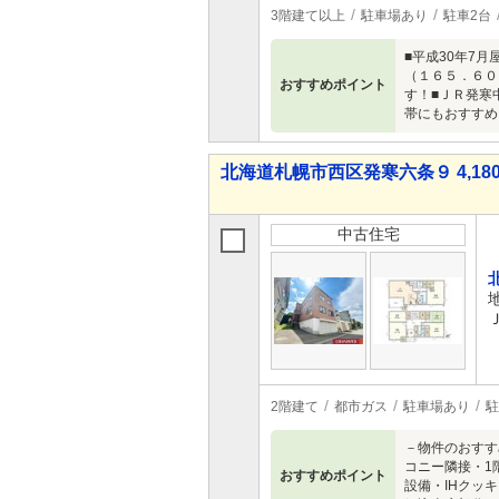
3階建て以上
駐車場あり
駐車2台
■平成30年7
（１６５．６０
おすすめポイント
す！■ＪＲ発寒
帯にもおすすめ
北海道札幌市西区発寒六条９ 4,180
中古住宅
2階建て
都市ガス
駐車場あり
駐
－物件のおすす
コニー隣接・1
おすすめポイント
設備・IHクッ