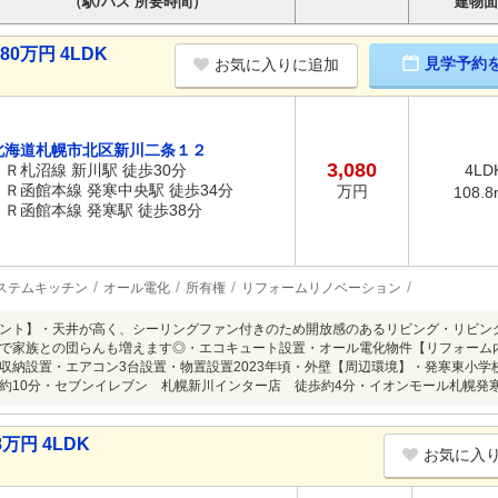
（駅/バス 所要時間）
建物面
0万円 4LDK
見学予約
お気に入りに追加
北海道札幌市北区新川二条１２
3,080
ＪＲ札沼線 新川駅 徒歩30分
4LD
ＪＲ函館本線 発寒中央駅 徒歩34分
万円
108.8
ＪＲ函館本線 発寒駅 徒歩38分
ステムキッチン
オール電化
所有権
リフォームリノベーション
ント】・天井が高く、シーリングファン付きのため開放感のあるリビング・リビン
で家族との団らんも増えます◎・エコキュート設置・オール電化物件【リフォーム内
収納設置・エアコン3台設置・物置設置2023年頃・外壁【周辺環境】・発寒東小学校
約10分・セブンイレブン 札幌新川インター店 徒歩約4分・イオンモール札幌発
万円 4LDK
お気に入