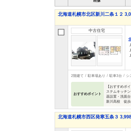
画像
北海道札幌市北区新川二条１２ 3,08
中古住宅
2階建て
駐車場あり
駐車3台
シ
【おすすめポイ
ステムキッチン
おすすめポイント
器設置・洗面台
新川高校 徒歩
北海道札幌市西区発寒五条３ 3,998