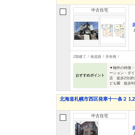
中古住宅
2階建て
南道路
所有権
▼物件の特徴・2
ーション・ダイイ
おすすめポイント
店 徒歩2分(約
ども園 徒歩9分
北海道札幌市西区発寒十一条２ 1,28
中古住宅