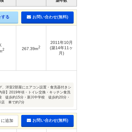
積
築年数
をする
お問い合わせ(無料)
2011年10月
K
2
(築14年11ヶ
267.39m
2
m
月)
グ、洋室2部屋にエアコン設置・食洗器付きシ
容】2019年頃・トイレ交換・キッチン食洗
 徒歩約15分・新川中学校 徒歩約20分・
寒店 車で約7分
お問い合わせ(無料)
りに追加