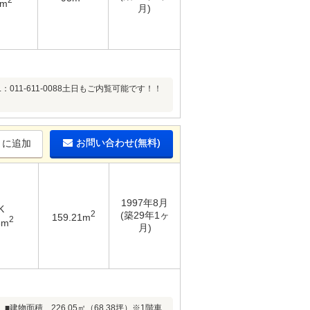
8m
月)
1-611-0088土日もご内覧可能です！！
お問い合わせ(無料)
りに追加
1997年8月
K
2
(築29年1ヶ
159.21m
2
5m
月)
■建物面積 226.05㎡（68.38坪）※1階車