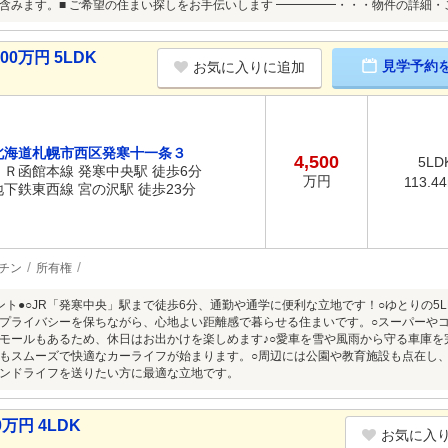
含みます。■ ご希望の住まい探しをお手伝いします ━━━━━・・・物件の詳細
0万円 5LDK
見学予約
お気に入りに追加
北海道札幌市西区発寒十一条３
4,500
5LD
ＪＲ函館本線 発寒中央駅 徒歩6分
万円
113.4
地下鉄東西線 宮の沢駅 徒歩23分
チン
所有権
ント●○JR「発寒中央」駅まで徒歩6分、通勤や通学に便利な立地です！○ゆとりの5
プライバシーを保ちながら、心地よい距離感で暮らせる住まいです。○スーパーや
モールもあるため、休日はお出かけを楽しめます♪○愛車を雪や風雨から守る車庫を
もスムーズで快適なカーライフが始まります。○周辺には公園や教育施設も点在し
ンドライフを送りたい方に最適な立地です。
万円 4LDK
お気に入