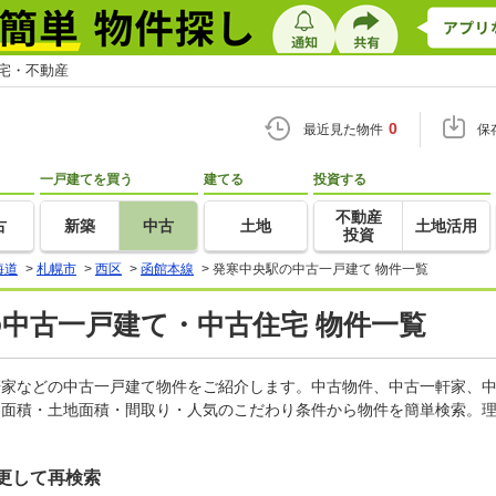
住宅・不動産
0
最近見た物件
保
一戸建てを買う
建てる
投資する
不動産
古
新築
中古
土地
土地活用
投資
海道
>
札幌市
>
西区
>
函館本線
>
発寒中央駅の中古一戸建て 物件一覧
の中古一戸建て・中古住宅 物件一覧
一軒家などの中古一戸建て物件をご紹介します。中古物件、中古一軒家、
物面積・土地面積・間取り・人気のこだわり条件から物件を簡単検索。理
更して再検索