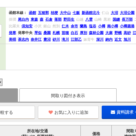
函館本線：
函館
五稜郭
桔梗
大中山
七飯
新函館北斗
仁山
大沼
大沼公園
掛澗
尾白内
東森
森
石倉
落部
野田生
山越
八雲
山崎
黒岩
国縫
長万部
比羅夫
倶知安
小沢
銀山
然別
仁木
余市
蘭島
塩谷
小樽
南小樽
小樽築港
発寒
発寒中央
琴似
桑園
札幌
苗穂
白石
厚別
森林公園
大麻
野幌
高砂
美唄
茶志内
奈井江
豊沼
砂川
滝川
江部乙
妹背牛
深川
納内
近文
旭川
間取り図付き表示
お気に入りに追加
資料請求
所在地/交通
間取
価格