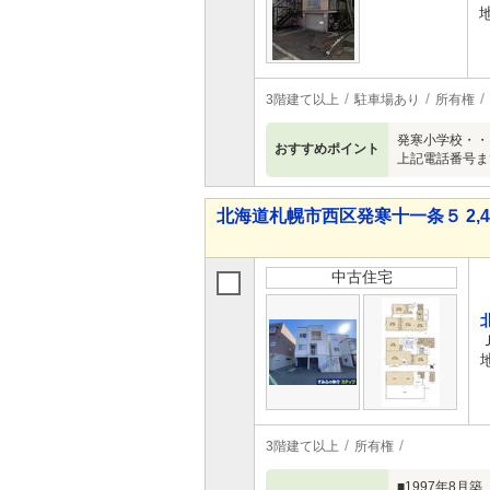
3階建て以上
駐車場あり
所有権
発寒小学校・・
おすすめポイント
上記電話番号ま
北海道札幌市西区発寒十一条５ 2,48
中古住宅
3階建て以上
所有権
■1997年8月