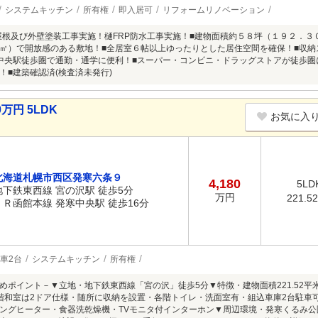
システムキッチン
所有権
即入居可
リフォームリノベーション
月屋根及び外壁塗装工事実施！樋FRP防水工事実施！■建物面積約５８坪（１９２．
㎡）で開放感のある敷地！■全居室６帖以上ゆったりとした居住空間を確保！■収
中央駅徒歩圏で通勤・通学に便利！■スーパー・コンビニ・ドラッグストアが徒歩圏
！■建築確認済(検査済未発行)
万円 5LDK
お気に入
北海道札幌市西区発寒六条９
4,180
5LD
地下鉄東西線 宮の沢駅 徒歩5分
万円
221.5
ＪＲ函館本線 発寒中央駅 徒歩16分
車2台
システムキッチン
所有権
めポイント－▼立地・地下鉄東西線「宮の沢」徒歩5分▼特徴・建物面積221.52平米(
階和室は2ドア仕様・随所に収納を設置・各階トイレ・洗面室有・組込車庫2台駐車可
キングヒーター・食器洗乾燥機・TVモニタ付インターホン▼周辺環境・発寒くるみ公園 