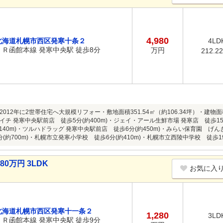
4,980
北海道札幌市西区発寒十条２
4LD
ＪＲ函館本線 発寒中央駅 徒歩8分
万円
212.2
012年に2世帯住宅へ大規模リフォー・敷地面積351.54㎡（約106.34坪）・建物面積
チ 発寒中央駅前店 徒歩5分(約400m)・ジェイ・アール生鮮市場 発寒店 徒歩15分
140m)・ツルハドラッグ 発寒中央駅前店 徒歩6分(約450m)・みらい保育園 げん
(約700m)・札幌市立発寒小学校 徒歩6分(約410m)・札幌市立西陵中学校 徒歩19分
0万円 3LDK
お気に入
北海道札幌市西区発寒十一条２
1,280
3LD
ＪＲ函館本線 発寒中央駅 徒歩9分