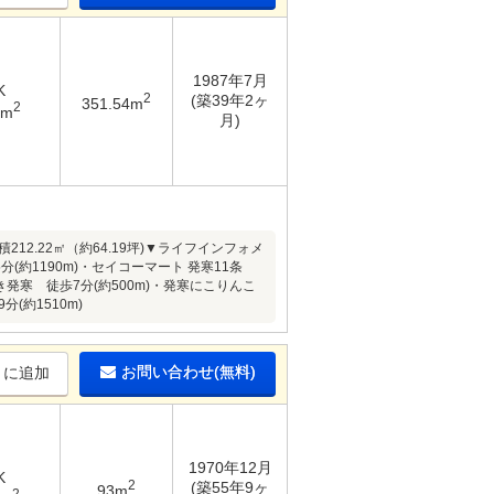
1987年7月
K
2
(築39年2ヶ
351.54m
2
2m
月)
212.22㎡（約64.19坪)▼ライフインフォメ
(約1190m)・セイコーマート 発寒11条
き発寒 徒歩7分(約500m)・発寒にこりんこ
(約1510m)
お問い合わせ(無料)
りに追加
1970年12月
K
2
(築55年9ヶ
93m
2