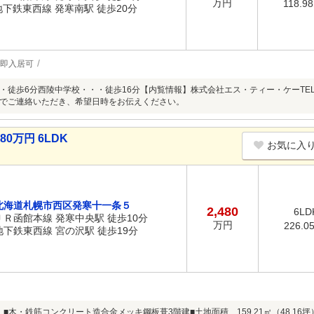
万円
118.9
地下鉄東西線 発寒南駅 徒歩20分
即入居可
・徒歩6分西陵中学校・・・徒歩16分【内覧情報】株式会社エス・ティー・ケーTEL：01
でご連絡いただき、希望日時をお伝えください。
0万円 6LDK
お気に入
北海道札幌市西区発寒十一条５
2,480
6LD
ＪＲ函館本線 発寒中央駅 徒歩10分
万円
226.0
地下鉄東西線 宮の沢駅 徒歩19分
築 ■木・鉄筋コンクリート造合金メッキ鋼板葺3階建■土地面積 159.21㎡（48.16坪）