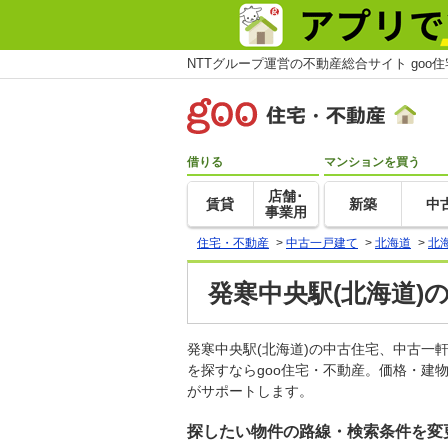
NTTグループ運営の不動産総合サイト goo
借りる
マンションを買う
店舗･
賃貸
新築
中
事業用
住宅・不動産
>
中古一戸建て
>
北海道
>
北
発寒中央駅(北海道)
発寒中央駅(北海道)の中古住宅、中古
を探すならgoo住宅・不動産。価格・建
がサポートします。
探したい物件の路線・検索条件を変