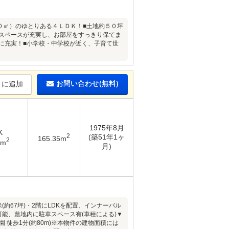
３０㎡）のゆとりある４ＬＤＫ！■土地約５０坪
納スペースが充実し、お部屋をすっきり保てま
に充実！■小学校・中学校が近く、子育て世
お問い合わせ(無料)
りに追加
1975年8月
K
2
(築51年1ヶ
165.35m
2
2m
月)
約67坪)・2階にLDKを配置、インナーバル
能、敷地内に駐車スペース有(車種による)▼
徒歩1分(約80m)※本物件の建物面積には