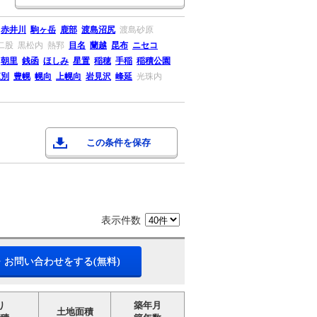
赤井川
駒ヶ岳
鹿部
渡島沼尻
渡島砂原
二股
黒松内
熱郛
目名
蘭越
昆布
ニセコ
朝里
銭函
ほしみ
星置
稲穂
手稲
稲積公園
江別
豊幌
幌向
上幌向
岩見沢
峰延
光珠内
この条件を保存
表示件数
・お問い合わせをする(無料)
り
築年月
土地面積