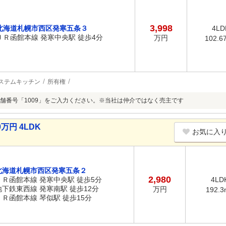
3,998
北海道札幌市西区発寒五条３
4LD
ＪＲ函館本線 発寒中央駅 徒歩4分
万円
102.6
ステムキッチン
所有権
舗番号「1009」をご入力ください。※当社は仲介ではなく売主です
万円 4LDK
お気に入
北海道札幌市西区発寒五条２
2,980
ＪＲ函館本線 発寒中央駅 徒歩5分
4LD
地下鉄東西線 発寒南駅 徒歩12分
万円
192.3
ＪＲ函館本線 琴似駅 徒歩15分